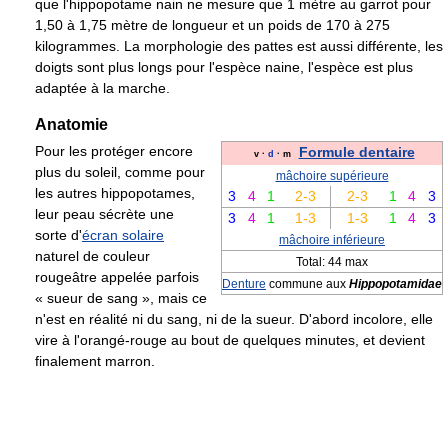
que l'hippopotame nain ne mesure que 1 mètre au garrot pour
1,50 à 1,75 mètre de longueur et un poids de 170 à 275
kilogrammes. La morphologie des pattes est aussi différente, les
doigts sont plus longs pour l'espèce naine, l'espèce est plus
adaptée à la marche.
Anatomie
Pour les protéger encore
Formule dentaire
v
·
d
·
m
plus du soleil, comme pour
mâchoire supérieure
les autres hippopotames,
3
4
1
2-3
2-3
1
4
3
leur peau sécrète une
3
4
1
1-3
1-3
1
4
3
sorte d'
écran solaire
mâchoire inférieure
naturel de couleur
Total: 44 max
rougeâtre appelée parfois
Denture
commune aux
Hippopotamidae
« sueur de sang », mais ce
n'est en réalité ni du sang, ni de la sueur. D'abord incolore, elle
vire à l'orangé-rouge au bout de quelques minutes, et devient
finalement marron.