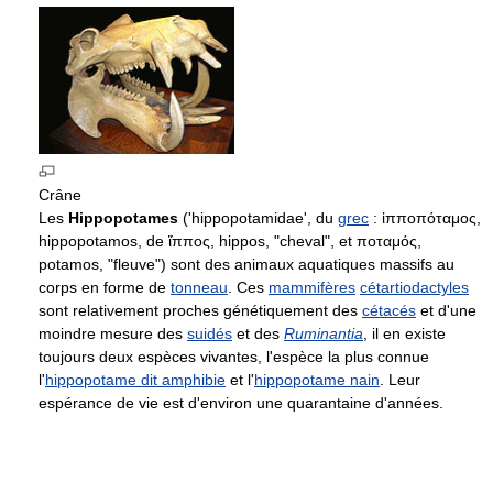
Crâne
Les
Hippopotames
('hippopotamidae', du
grec
: ἱπποπόταμος,
hippopotamos, de ἵππος, hippos, "cheval", et ποταμός,
potamos, "fleuve") sont des animaux aquatiques massifs au
corps en forme de
tonneau
. Ces
mammifères
cétartiodactyles
sont relativement proches génétiquement des
cétacés
et d'une
moindre mesure des
suidés
et des
Ruminantia
, il en existe
toujours deux espèces vivantes, l'espèce la plus connue
l'
hippopotame dit amphibie
et l'
hippopotame nain
. Leur
espérance de vie est d'environ une quarantaine d'années.