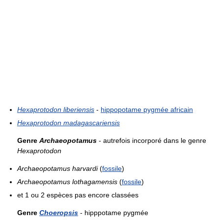
Hexaprotodon liberiensis
-
hippopotame pygmée africain
Hexaprotodon madagascariensis
Genre
Archaeopotamus
- autrefois incorporé dans le genre
Hexaprotodon
Archaeopotamus harvardi
(
fossile
)
Archaeopotamus lothagamensis
(
fossile
)
et 1 ou 2 espèces pas encore classées
Genre
Choeropsis
- hipppotame pygmée