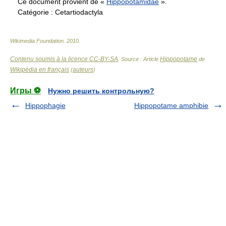
Ce document provient de «
Hippopotamidae
».
Catégorie :
Cetartiodactyla
Wikimedia Foundation
.
2010
.
Contenu soumis à la licence CC-BY-SA
Hippopotame
. Source : Article
de
Wikipédia en français
auteurs
(
)
Игры ⚽
Нужно решить контрольную?
Hippophagie
Hippopotame amphibie