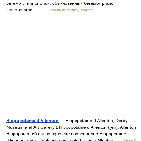
бегемот; гиппопотам; обыкновенный бегемот pranc.
hippopotame;… …
Žinduolių pavadinimų žodynas
Hippopotame d'Allenton
— Hippopotame d Allenton, Derby
Museum and Art Gallery L Hippopotame d Allenton ((en): Allenton
Hippopotamus) est un squelette conséquent d Hippopotame
(Hippopotamus amphibius) qui a été trouvé à Allenton …
Wikipédia