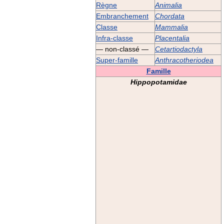
Règne
Animalia
Embranchement
Chordata
Classe
Mammalia
Infra-classe
Placentalia
— non-classé —
Cetartiodactyla
Super-famille
Anthracotheriodea
Famille
Hippopotamidae