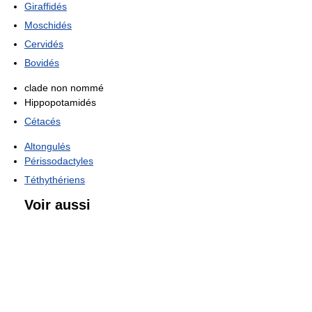
Giraffidés
Moschidés
Cervidés
Bovidés
clade non nommé
Hippopotamidés
Cétacés
Altongulés
Périssodactyles
Téthythériens
Voir aussi