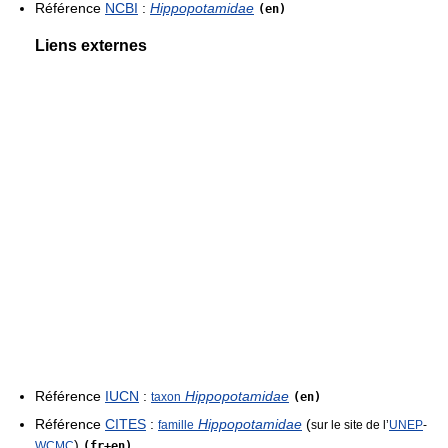
Référence
NCBI
:
Hippopotamidae
(en)
Liens externes
Référence
IUCN
:
Hippopotamidae
taxon
(en)
Référence
CITES
:
Hippopotamidae
(
famille
sur le site de l’
UNEP
-
)
WCMC
(fr+en)