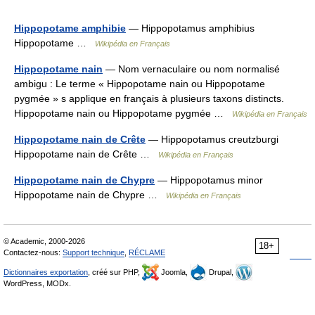
Hippopotame amphibie
— Hippopotamus amphibius
Hippopotame …
Wikipédia en Français
Hippopotame nain
— Nom vernaculaire ou nom normalisé
ambigu : Le terme « Hippopotame nain ou Hippopotame
pygmée » s applique en français à plusieurs taxons distincts.
Hippopotame nain ou Hippopotame pygmée …
Wikipédia en Français
Hippopotame nain de Crête
— Hippopotamus creutzburgi
Hippopotame nain de Crête …
Wikipédia en Français
Hippopotame nain de Chypre
— Hippopotamus minor
Hippopotame nain de Chypre …
Wikipédia en Français
© Academic, 2000-2026
18+
Contactez-nous:
Support technique
,
RÉCLAME
Dictionnaires exportation
, créé sur PHP,
Joomla,
Drupal,
WordPress, MODx.