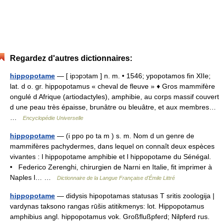
Regardez d'autres dictionnaires:
hippopotame
— [ ipɔpɔtam ] n. m. • 1546; ypopotamos fin XIIe;
lat. d o. gr. hippopotamus « cheval de fleuve » ♦ Gros mammifère
ongulé d Afrique (artiodactyles), amphibie, au corps massif couvert
d une peau très épaisse, brunâtre ou bleuâtre, et aux membres…
…
Encyclopédie Universelle
hippopotame
— (i ppo po ta m ) s. m. Nom d un genre de
mammifères pachydermes, dans lequel on connaît deux espèces
vivantes : l hippopotame amphibie et l hippopotame du Sénégal.
• Federico Zerenghi, chirurgien de Narni en Italie, fit imprimer à
Naples l… …
Dictionnaire de la Langue Française d'Émile Littré
hippopotame
— didysis hipopotamas statusas T sritis zoologija |
vardynas taksono rangas rūšis atitikmenys: lot. Hippopotamus
amphibius angl. hippopotamus vok. Großflußpferd; Nilpferd rus.