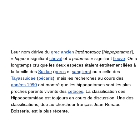
Leur nom dérive du
grec ancien
ἵππόποταμος
[
hippopotamos
],
«
hippo
» signifiant
cheval
et «
potamos
» signifiant
fleuve
. On a
longtemps cru que les deux espèces étaient étroitement liées à
la famille des
Suidae
(
porcs
et
sangliers
) ou à celle des
Tayassuidae
(
pécaris
), mais les recherches au cours des
années 1990
ont montré que les hippopotames sont les plus
proches parents vivants des
cétacés
. La classification des
Hippopotamidae est toujours en cours de discussion. Une des
classifications, due au chercheur français Jean-Renaud
Boisserie, est la plus récente.