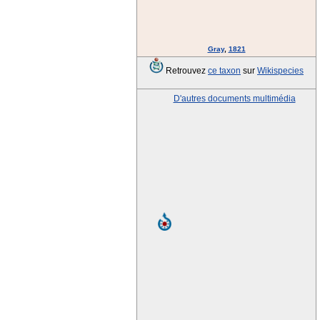
Gray
,
1821
Retrouvez
ce taxon
sur
Wikispecies
D'autres documents multimédia