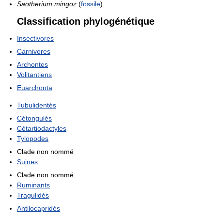
Saotherium mingoz
(
fossile
)
Classification phylogénétique
Insectivores
Carnivores
Archontes
Volitantiens
Euarchonta
Tubulidentés
Cétongulés
Cétartiodactyles
Tylopodes
Clade non nommé
Suines
Clade non nommé
Ruminants
Tragulidés
Antilocapridés