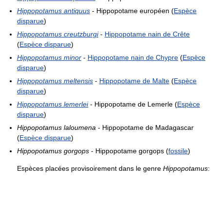
Hippopotamus antiquus
- Hippopotame européen (
Espèce
disparue
)
Hippopotamus creutzburgi
-
Hippopotame nain de Crête
(
Espèce disparue
)
Hippopotamus minor
-
Hippopotame nain de Chypre
(
Espèce
disparue
)
Hippopotamus meltensis
-
Hippopotame de Malte
(
Espèce
disparue
)
Hippopotamus lemerlei
- Hippopotame de Lemerle (
Espèce
disparue
)
Hippopotamus laloumena
- Hippopotame de Madagascar
(
Espèce disparue
)
Hippopotamus gorgops
- Hippopotame gorgops (
fossile
)
Espèces placées provisoirement dans le genre
Hippopotamus
: