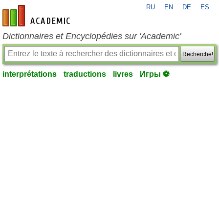
RU
EN
DE
ES
fr-academic.com
Dictionnaires et Encyclopédies sur 'Academic'
Recherche!
interprétations
traductions
livres
Игры ⚽