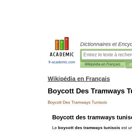
Dictionnaires et Ency
fr-academic.com
Wikipédia en Français
i
Wikipédia en Français
Boycott Des Tramways T
Boycott
Des
Tramways
Tunisois
Boycott
des
tramways
tunis
Le
boycott
des
tramways
tunisois
est
u