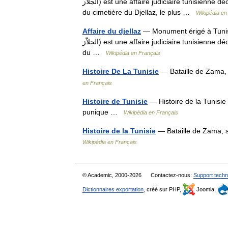
الجلاّز) est une affaire judiciaire tunisienne découlant d une émeute intervenue les 7 et 8 novembre 1911 autour
du cimetière du Djellaz, le plus …
Wikipédia en
Affaire du djellaz
— Monument érigé à Tunis com
الجلاّز) est une affaire judiciaire tunisienne découlant d une émeute intervenue les 7 et 8 novembre 1911 autour
du …
Wikipédia en Français
Histoire De La Tunisie
— Bataille de Zama,
en Français
Histoire de Tunisie
— Histoire de la Tunisie
punique …
Wikipédia en Français
Histoire de la Tunisie
— Bataille de Zama, 
Wikipédia en Français
© Academic, 2000-2026
Contactez-nous:
Support techn
Dictionnaires exportation
, créé sur PHP,
Joomla,