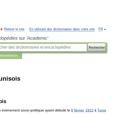
Retenir le site
En utilisant des dictionnaires dans votre site
FR
clopédies sur 'Academic'
Recherche!
nterprétations
unisois
ois
n
évènement
socio
-
politique
ayant
débuté
le
8
février
1912
à
Tunis