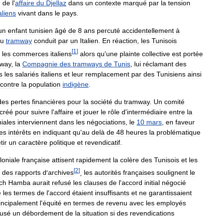
e
de
l
'
affaire
du
Djellaz
dans
un
contexte
marqué
par
la
tension
aliens
vivant
dans
le
pays
.
un
enfant
tunisien
âgé
de
8
ans
percuté
accidentellement
à
u
tramway
conduit
par
un
Italien
.
En
réaction
,
les
Tunisois
[
1
]
les
commerces
italiens
alors
qu
'
une
plainte
collective
est
portée
mway
,
la
Compagnie
des
tramways
de
Tunis
,
lui
réclamant
des
s
les
salariés
italiens
et
leur
remplacement
par
des
Tunisiens
ainsi
contre
la
population
indigène
.
des
pertes
financières
pour
la
société
du
tramway
.
Un
comité
créé
pour
suivre
l
'
affaire
et
jouer
le
rôle
d
'
intermédiaire
entre
la
niales
interviennent
dans
les
négociations
,
le
10
mars
,
en
faveur
es
intérêts
en
indiquant
qu
'
au
delà
de
48
heures
la
problématique
tir
un
caractère
politique
et
revendicatif
.
loniale
française
attisent
rapidement
la
colère
des
Tunisois
et
les
[
2
]
des
rapports
d
'
archives
,
les
autorités
françaises
soulignent
le
ch
Hamba
aurait
refusé
les
clauses
de
l
'
accord
initial
négocié
e
les
termes
de
l
'
accord
étaient
insuffisants
et
ne
garantissaient
incipalement
l
'
équité
en
termes
de
revenu
avec
les
employés
usé
un
débordement
de
la
situation
si
des
revendications