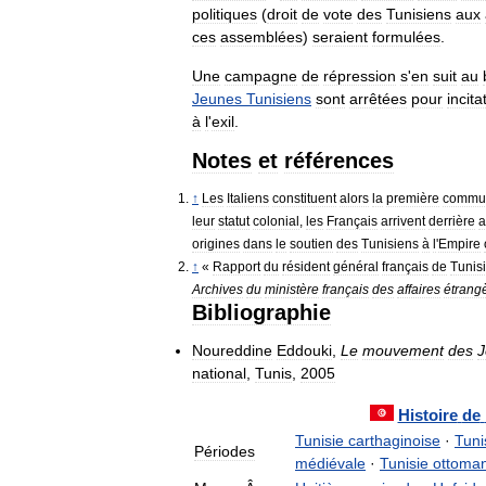
politiques
(
droit
de
vote
des
Tunisiens
aux
ces
assemblées
)
seraient
formulées
.
Une
campagne
de
répression
s
'
en
suit
au
Jeunes
Tunisiens
sont
arrêtées
pour
incita
à
l
'
exil
.
Notes
et
références
↑
Les
Italiens
constituent
alors
la
première
commu
leur
statut
colonial
,
les
Français
arrivent
derrière
a
origines
dans
le
soutien
des
Tunisiens
à
l
'
Empire
↑
«
Rapport
du
résident
général
français
de
Tunis
Archives
du
ministère
français
des
affaires
étrang
Bibliographie
Noureddine
Eddouki
,
Le
mouvement
des
J
national
,
Tunis
,
2005
Histoire
de
Tunisie
carthaginoise
·
Tuni
Périodes
médiévale
·
Tunisie
ottoma