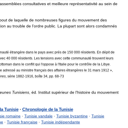
assemblées
consultatives
et
meilleure
représentativité
au
sein
de
bout
de
laquelle
de
nombreuses
figures
du
mouvement
des
tion
au
trouble
de
l
'
ordre
public
.
La
plupart
sont
alors
condamnés
nauté
étrangère
dans
le
pays
avec
prés
de
150
000
résidents
.
En
dépit
de
vec
40
000
résidents
.
Les
tensions
avec
cette
communauté
trouvent
leurs
ottoman
dans
le
conflit
qui
l
'
oppose
à
l
'
Italie
pour
le
contrôle
de
la
Libye
.
ie
adressé
au
ministre
français
des
affaires
étrangères
le
31
mars
1912
»,
ères
,
série
1882
-
1916
,
boîte
34
,
pp
.
68
-
73
eunes
Tunisiens
,
éd
.
Institut
supérieur
de
l
'
histoire
du
mouvement
la
Tunisie
·
Chronologie
de
la
Tunisie
sie
romaine
·
Tunisie
vandale
·
Tunisie
byzantine
·
Tunisie
ne
·
Tunisie
française
·
Tunisie
indépendante