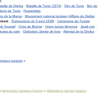
s
taille
de
Djerba
·
Bataille
de
Tunis
(
1574
)
·
Dey
de
Tunis
·
Bey
de
tions
de
Tunis
·
Husseinites
ns
de
la
Marsa
·
Mouvement
national
tunisien
(
Affaire
du
Djellaz
·
nisois
·
Événements
du
9
avril
1938
) ·
Campagne
de
Tunisie
idi
Youssef
·
Crise
de
Bizerte
·
Union
tuniso
-
libyenne
·
Jeudi
noir
·
eutes
du
pain
·
Opération
Jambe
de
bois
·
Attentat
de
la
Ghriba
·
amways
tunisois
».
Boycott Des Tramways Tunisois
Wikipédia en français
auteurs
cle
de
(
)