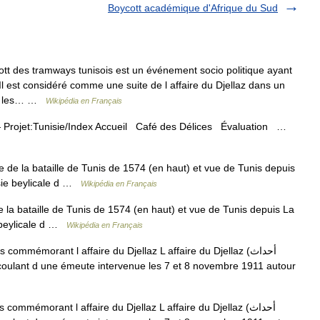
Boycott académique d'Afrique du Sud
t des tramways tunisois est un événement socio politique ayant
 Il est considéré comme une suite de l affaire du Djellaz dans un
par les… …
Wikipédia en Français
Projet:Tunisie/Index Accueil Café des Délices Évaluation …
 de la bataille de Tunis de 1574 (en haut) et vue de Tunis depuis
isie beylicale d …
Wikipédia en Français
 la bataille de Tunis de 1574 (en haut) et vue de Tunis depuis La
e beylicale d …
Wikipédia en Français
mmémorant l affaire du Djellaz L affaire du Djellaz (أحداث
mmémorant l affaire du Djellaz L affaire du Djellaz (أحداث