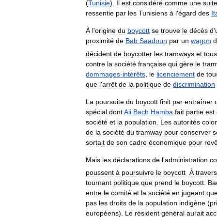
(
Tunisie
).
Il
est
considéré
comme
une
suit
ressentie
par
les
Tunisiens
à
l
'
égard
des
It
À
l
'
origine
du
boycott
se
trouve
le
décès
d
'
proximité
de
Bab
Saadoun
par
un
wagon
d
décident
de
boycotter
les
tramways
et
tous
contre
la
société
française
qui
gère
le
tra
dommages
-
intérêts
,
le
licenciement
de
tou
que
l
'
arrêt
de
la
politique
de
discrimination
La
poursuite
du
boycott
finit
par
entraîner
spécial
dont
Ali
Bach
Hamba
fait
partie
est
société
et
la
population
.
Les
autorités
colo
de
la
société
du
tramway
pour
conserver
s
sortait
de
son
cadre
économique
pour
revê
Mais
les
déclarations
de
l
'
administration
co
poussent
à
poursuivre
le
boycott
.
À
travers
tournant
politique
que
prend
le
boycott
.
Ba
entre
le
comité
et
la
société
en
jugeant
qu
pas
les
droits
de
la
population
indigène
(
pr
européens
).
Le
résident
général
aurait
acc