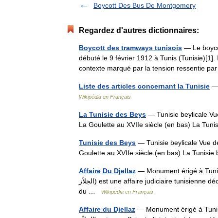
Boycott Des Bus De Montgomery
Regardez d'autres dictionnaires:
Boycott des tramways tunisois
— Le boycot
débuté le 9 février 1912 à Tunis (Tunisie)[1].
contexte marqué par la tension ressentie 
Liste des articles concernant la Tunisie
— 
Wikipédia en Français
La Tunisie des Beys
— Tunisie beylicale Vue
La Goulette au XVIIe siècle (en bas) La Tun
Tunisie des Beys
— Tunisie beylicale Vue de
Goulette au XVIIe siècle (en bas) La Tunisi
Affaire Du Djellaz
— Monument érigé à Tunis co
الجلاّز) est une affaire judiciaire tunisienne découlant d une émeute intervenue les 7 et 8 novembre 1911 autour
du …
Wikipédia en Français
Affaire du Djellaz
— Monument érigé à Tunis co