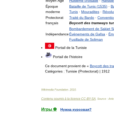
Moyen
Âge
Huitième
croisade
·
Hafside
Époque
Bataille
de
Tunis
(
1535
)
·
Ba
moderne
Tunis
·
Mouradites
·
Révolu
Protectorat
Traité
du
Bardo
·
Conventio
français
Boycott
des
tramways
tu
Bombardement
de
Sakiet
S
Indépendance
Événements
de
Gafsa
·
Ém
Fusillade
de
Soliman
Portail
de
la
Tunisie
Portail
de
l
’
histoire
Ce
document
provient
de
«
Boycott
des
tr
Catégories
:
Tunisie
(
Protectorat
)
|
1912
Wikimedia
Foundation
.
2010
.
Contenu soumis à la licence CC-BY-SA
. Source : Arti
Игры ⚽
Нужна курсовая?