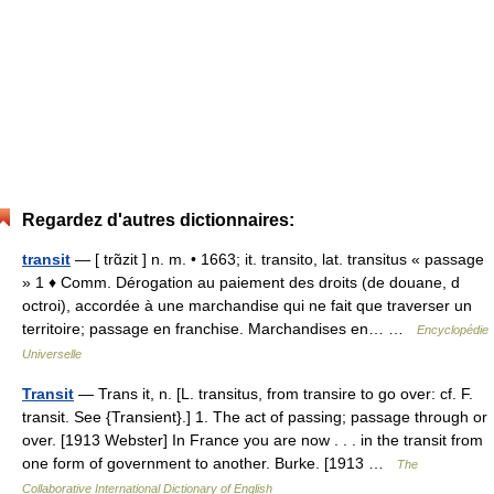
Regardez d'autres dictionnaires:
transit
— [ trɑ̃zit ] n. m. • 1663; it. transito, lat. transitus « passage
» 1 ♦ Comm. Dérogation au paiement des droits (de douane, d
octroi), accordée à une marchandise qui ne fait que traverser un
territoire; passage en franchise. Marchandises en… …
Encyclopédie
Universelle
Transit
— Trans it, n. [L. transitus, from transire to go over: cf. F.
transit. See {Transient}.] 1. The act of passing; passage through or
over. [1913 Webster] In France you are now . . . in the transit from
one form of government to another. Burke. [1913 …
The
Collaborative International Dictionary of English