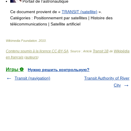
Portail de l’astronautique
Ce document provient de «
TRANSIT (satellite)
».
Catégories :
Positionnement par satellites
|
Histoire des
télécommunications
|
Satellite artificiel
Wikimedia Foundation
.
2010
.
Contenu soumis à la licence CC-BY-SA
Transit 1B
Wikipédia
. Source : Article
de
en français
auteurs
(
)
Игры ⚽
Нужно решить контрольную?
Transit (navigation)
Transit Authority of River
City