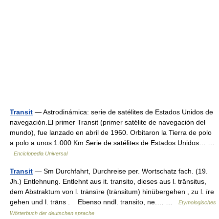
Transit
— Astrodinámica: serie de satélites de Estados Unidos de
navegación.El primer Transit (primer satélite de navegación del
mundo), fue lanzado en abril de 1960. Orbitaron la Tierra de polo
a polo a unos 1.000 Km Serie de satélites de Estados Unidos… …
Enciclopedia Universal
Transit
— Sm Durchfahrt, Durchreise per. Wortschatz fach. (19.
Jh.) Entlehnung. Entlehnt aus it. transito, dieses aus l. trānsitus,
dem Abstraktum von l. trānsīre (trānsitum) hinübergehen , zu l. īre
gehen und l. trāns . Ebenso nndl. transito, ne.… …
Etymologisches
Wörterbuch der deutschen sprache