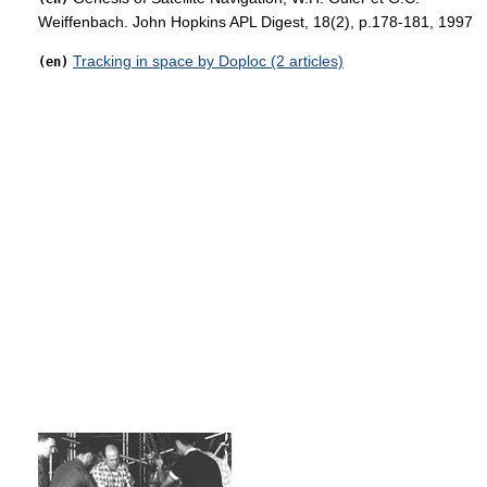
Weiffenbach. John Hopkins APL Digest, 18(2), p.178-181, 1997
Tracking in space by Doploc (2 articles)
(en)