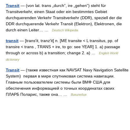
Transit
— (von lat. trans „durch“, ire „gehen“) steht für
Transitverkehr, einen Staat oder ein bestimmtes Gebiet
durchquerenden Verkehr Transitverkehr (DDR), speziell der die
DDR durchquerende Verkehr Transit (Elektron), Elektronen, die
durch einen Leiter… …
Deutsch Wikipedia
transit
— [trans′it, tranz′it] n. [ME transite < L transitus, pp. of
transire < trans , TRANS + ire, to go: see YEAR] 1. a) passage
through or across b) a transition; change 2. a) …
English World
dictionary
Transit
— (также известная как NAVSAT Navy Navigation Satellite
System) первая в мире спутниковая система навигации.
Главным пользователем системы были ВМФ США для
обеспечения информацией о точных координатах своих
ПЛАРБ Поларис, также она… …
Википедия