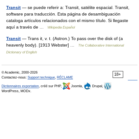
Transit
— se puede referir a: Transit, satélite espacial. Transit,
software para traducción. Esta página de desambiguación
cataloga artículos relacionados con el mismo título. Si llegaste
aquí a través de …
Wikipedia Español
Transit
— Trans it, v. t. (Astron.) To pass over the disk of (a
heavenly body). [1913 Webster] …
The Collaborative International
Dictionary of English
© Academic, 2000-2026
18+
Contactez-nous:
Support technique
,
RÉCLAME
Dictionnaires exportation
, créé sur PHP,
Joomla,
Drupal,
WordPress, MODx.