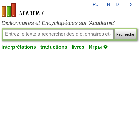
RU
EN
DE
ES
fr-academic.com
Dictionnaires et Encyclopédies sur 'Academic'
Recherche!
interprétations
traductions
livres
Игры ⚽