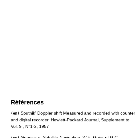
Références
Sputnik' Doppler shift Measured and recorded with counter
(en)
and digital recorder. Hewlett-Packard Journal, Supplement to
Vol. 9 , N°1-2, 1957
Genesis of Satellite Navigation, W.H. Guier et G.C.
(en)