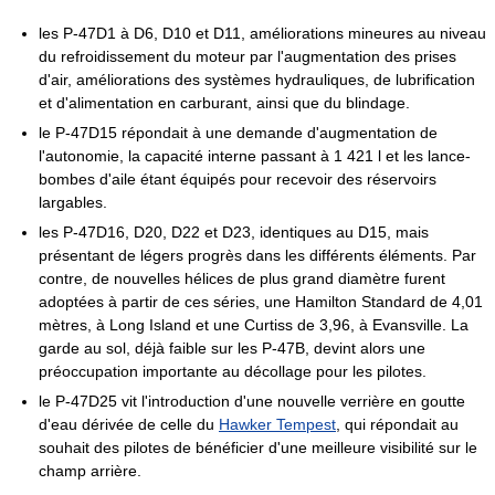
les P-47D1 à D6, D10 et D11, améliorations mineures au niveau
du refroidissement du moteur par l'augmentation des prises
d'air, améliorations des systèmes hydrauliques, de lubrification
et d'alimentation en carburant, ainsi que du blindage.
le P-47D15 répondait à une demande d'augmentation de
l'autonomie, la capacité interne passant à
1 421 l
et les lance-
bombes d'aile étant équipés pour recevoir des réservoirs
largables.
les P-47D16, D20, D22 et D23, identiques au D15, mais
présentant de légers progrès dans les différents éléments. Par
contre, de nouvelles hélices de plus grand diamètre furent
adoptées à partir de ces séries, une Hamilton Standard de 4,01
mètres, à Long Island et une Curtiss de 3,96, à Evansville. La
garde au sol, déjà faible sur les P-47B, devint alors une
préoccupation importante au décollage pour les pilotes.
le P-47D25 vit l'introduction d'une nouvelle verrière en goutte
d'eau dérivée de celle du
Hawker Tempest
, qui répondait au
souhait des pilotes de bénéficier d'une meilleure visibilité sur le
champ arrière.