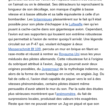
on l'aimait ou on le détestait. Ses détracteurs lui reprochaient la
longueur de son décollage, son manque d'agilité à basse
vitesse et à basse altitude et sa taille équivalente à celle d'un
bombardier. Les
britanniques
plaisantèrent sur le fait qu'il était
possible pour son pilote d'échapper à la
Luftwaffe
rien qu'en
jouant à cache-cache dans son gigantesque avion. Cependant,
l'avion eut ses supporters qui louaient son extrême robustesse
qui permettait à l'avion de rentrer quoiqu'il arrivât. Une légende
circulait sur un P-47 qui, voulant échapper à deux
Messerschmitt Bf 109
, percuta un mur en brique en filant en
rase-motte et réussit à rentrer au
Royaume-Uni
sous les yeux
médusés des pilotes allemands. Cette robustesse fut à l'origine
du sobriquet attribué à l'avion,
Jugg
, qui pourrait avoir deux
origines possibles, du
Juggernaut
de la mythologie indienne, ou
alors de la forme de son fuselage en cruche, en anglais
Jug
. Du
fait de celle-ci, l'avion était capable de piquer vers le sol à des
vitesses phénoménales, certains pilotes étaient même
persuadés d'avoir atteint le mur du son. Par la suite des études
plus sérieuses montrèrent que l'
anémomètre
, du fait de
surpressions locales, produisait des valeurs très exagérées.
Reste que rien ne pouvait semer un
Jug
en piqué et que son