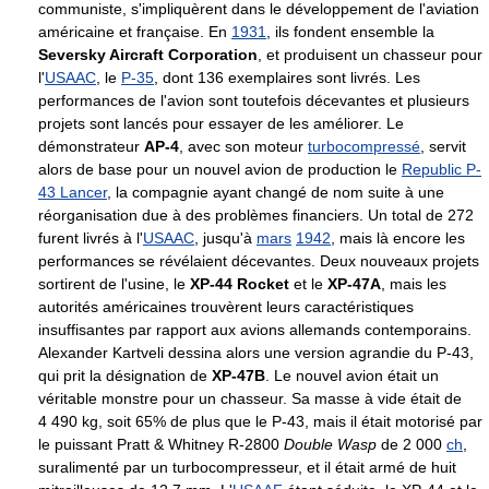
communiste, s'impliquèrent dans le développement de l'aviation
américaine et française. En
1931
, ils fondent ensemble la
Seversky Aircraft Corporation
, et produisent un chasseur pour
l'
USAAC
, le
P-35
, dont 136 exemplaires sont livrés. Les
performances de l'avion sont toutefois décevantes et plusieurs
projets sont lancés pour essayer de les améliorer. Le
démonstrateur
AP-4
, avec son moteur
turbocompressé
, servit
alors de base pour un nouvel avion de production le
Republic P-
43 Lancer
, la compagnie ayant changé de nom suite à une
réorganisation due à des problèmes financiers. Un total de 272
furent livrés à l'
USAAC
, jusqu'à
mars
1942
, mais là encore les
performances se révélaient décevantes. Deux nouveaux projets
sortirent de l'usine, le
XP-44 Rocket
et le
XP-47A
, mais les
autorités américaines trouvèrent leurs caractéristiques
insuffisantes par rapport aux avions allemands contemporains.
Alexander Kartveli dessina alors une version agrandie du P-43,
qui prit la désignation de
XP-47B
. Le nouvel avion était un
véritable monstre pour un chasseur. Sa masse à vide était de
4 490 kg
, soit 65% de plus que le P-43, mais il était motorisé par
le puissant Pratt & Whitney R-2800
Double Wasp
de
2 000
ch
,
suralimenté par un turbocompresseur, et il était armé de huit