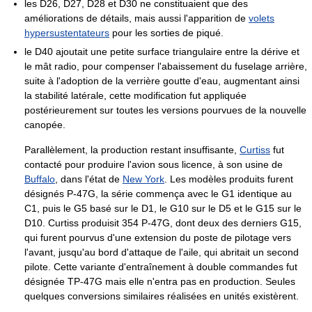
les D26, D27, D28 et D30 ne constituaient que des
améliorations de détails, mais aussi l'apparition de
volets
hypersustentateurs
pour les sorties de piqué.
le D40 ajoutait une petite surface triangulaire entre la dérive et
le mât radio, pour compenser l'abaissement du fuselage arrière,
suite à l'adoption de la verrière goutte d'eau, augmentant ainsi
la stabilité latérale, cette modification fut appliquée
postérieurement sur toutes les versions pourvues de la nouvelle
canopée.
Parallèlement, la production restant insuffisante,
Curtiss
fut
contacté pour produire l'avion sous licence, à son usine de
Buffalo
, dans l'état de
New York
. Les modèles produits furent
désignés P-47G, la série commença avec le G1 identique au
C1, puis le G5 basé sur le D1, le G10 sur le D5 et le G15 sur le
D10. Curtiss produisit 354 P-47G, dont deux des derniers G15,
qui furent pourvus d'une extension du poste de pilotage vers
l'avant, jusqu'au bord d'attaque de l'aile, qui abritait un second
pilote. Cette variante d'entraînement à double commandes fut
désignée TP-47G mais elle n'entra pas en production. Seules
quelques conversions similaires réalisées en unités existèrent.