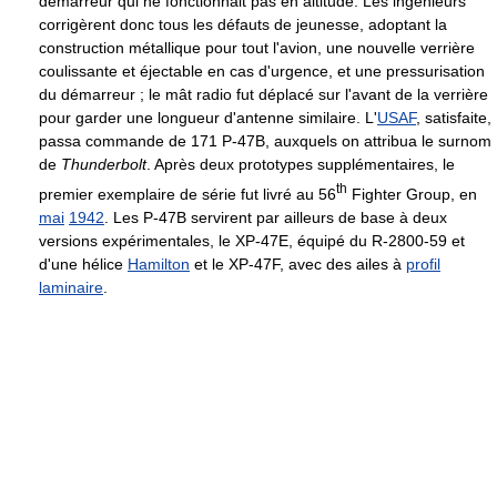
démarreur qui ne fonctionnait pas en altitude. Les ingénieurs
corrigèrent donc tous les défauts de jeunesse, adoptant la
construction métallique pour tout l'avion, une nouvelle verrière
coulissante et éjectable en cas d'urgence, et une pressurisation
du démarreur ; le mât radio fut déplacé sur l'avant de la verrière
pour garder une longueur d'antenne similaire. L'
USAF
, satisfaite,
passa commande de 171 P-47B, auxquels on attribua le surnom
de
Thunderbolt
. Après deux prototypes supplémentaires, le
th
premier exemplaire de série fut livré au 56
Fighter Group, en
mai
1942
. Les P-47B servirent par ailleurs de base à deux
versions expérimentales, le XP-47E, équipé du R-2800-59 et
d'une hélice
Hamilton
et le XP-47F, avec des ailes à
profil
laminaire
.