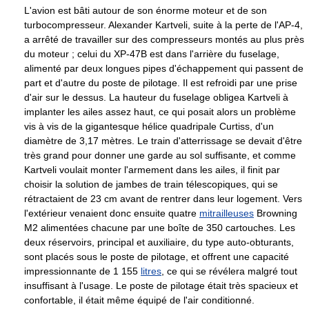
L'avion est bâti autour de son énorme moteur et de son
turbocompresseur. Alexander Kartveli, suite à la perte de l'AP-4,
a arrêté de travailler sur des compresseurs montés au plus près
du moteur ; celui du XP-47B est dans l'arrière du fuselage,
alimenté par deux longues pipes d'échappement qui passent de
part et d'autre du poste de pilotage. Il est refroidi par une prise
d'air sur le dessus. La hauteur du fuselage obligea Kartveli à
implanter les ailes assez haut, ce qui posait alors un problème
vis à vis de la gigantesque hélice quadripale Curtiss, d'un
diamètre de 3,17 mètres. Le train d'atterrissage se devait d'être
très grand pour donner une garde au sol suffisante, et comme
Kartveli voulait monter l'armement dans les ailes, il finit par
choisir la solution de jambes de train télescopiques, qui se
rétractaient de
23 cm
avant de rentrer dans leur logement. Vers
l'extérieur venaient donc ensuite quatre
mitrailleuses
Browning
M2 alimentées chacune par une boîte de 350 cartouches. Les
deux réservoirs, principal et auxiliaire, du type auto-obturants,
sont placés sous le poste de pilotage, et offrent une capacité
impressionnante de
1 155
litres
, ce qui se révélera malgré tout
insuffisant à l'usage. Le poste de pilotage était très spacieux et
confortable, il était même équipé de l'air conditionné.