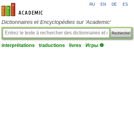
RU
EN
DE
ES
fr-academic.com
Dictionnaires et Encyclopédies sur 'Academic'
Recherche!
interprétations
traductions
livres
Игры ⚽