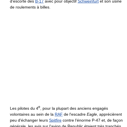
d'escorte des
B-17
avec pour objectif
Schweinfurt
et son usine
de roulements à billes.
e
Les pilotes du 4
, pour la plupart des anciens engagés
volontaires au sein de la
RAF
de l'escadre
Eagle
, apprécièrent
peu d'échanger leurs
Spitfire
contre l'énorme P-47 et, de façon
générale, les avis sur l'avion de Republic étaient très tranchés,