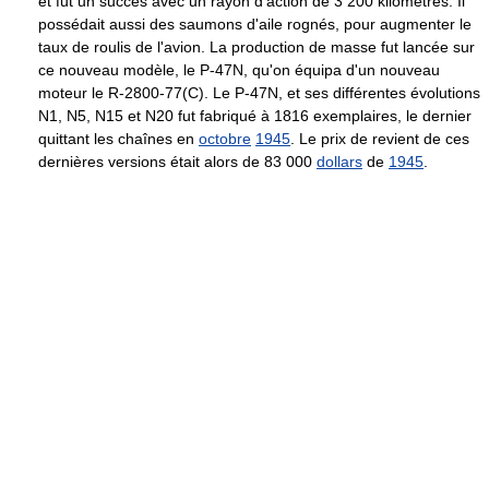
et fut un succès avec un rayon d'action de 3 200 kilomètres. Il
possédait aussi des saumons d'aile rognés, pour augmenter le
taux de roulis de l'avion. La production de masse fut lancée sur
ce nouveau modèle, le P-47N, qu'on équipa d'un nouveau
moteur le R-2800-77(C). Le P-47N, et ses différentes évolutions
N1, N5, N15 et N20 fut fabriqué à 1816 exemplaires, le dernier
quittant les chaînes en
octobre
1945
. Le prix de revient de ces
dernières versions était alors de 83 000
dollars
de
1945
.