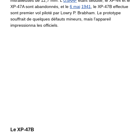
mitrailleuses de
12,7 mm
. L'
USAAF
étant séduite, le XP-44 et le
XP-47A sont abandonnés, et le
6 mai
1941
, le XP-47B effectue
sont premier vol piloté par Lowry P. Brabham. Le prototype
souffrait de quelques défauts mineurs, mais l'appareil
impressionna les officiels.
Le XP-47B