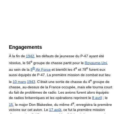
Engagements
À la fin de
1942
, les défauts de jeunesse du P-47 ayant été
e
résolus, le 56
groupe de chasse partit pour le
Royaume-Uni
,
th
e
e
au sein de la
8
Air Force
et bientôt les 4
et 78
furent eux
aussi équipés de P-47. La première mission de combat eut lieu
e
le
10 mars
1943
. C'était une sortie de chasse du 4
groupe de
chasse, au-dessus de la France occupée, mais elle tourna court
du fait de problèmes de radio. Les avions furent alors équipés
de radios britanniques et les opérations reprirent le
8 avril
; le
e
15
, le major Don Blakeslee, du même 4
, enregistra la première
victoire sur cet avion. Le
17 août
, ce fut la première mission