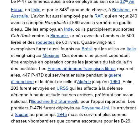
Le P-47 commenca aussi à être employé au sein de la
12
Air
e
Force
, en
Italie
et par le 348
groupe de chasse, à
Brisbane
, en
Australie
. L'avion fut aussi employé par la
RAF
, qui en reçut 240
avec la canopée
Razorback
et 590 avec la verrière en goutte
d'eau. Elle les employa en
Inde
, où ils participèrent aux sorties
Cab Rank
contre la
Birmanie
, armés avec des bombes de 500
livres et des
roquettes
de 60 livres. Quatre-vingt-huit
exemplaires furent aussi fournis au
Brésil
qui les utilisa en
Italie
et vingt-cinq au
Mexique
. Ces derniers ne purent cependant
être employé en opération contre les japonais du fait de la fin
des hostilités. Les
Forces aériennes françaises libres
reçurent,
elles, 447 P-47D qui servirent ensuite pendant la
guerre
d'Indochine
et le début de celle d'
Algérie
jusqu'en
1960
. Enfin,
203 furent envoyés en
URSS
qui les affecta à la défense
aérienne à haute altitude sur ses arrières, préférant son avion
national, l'
Iliouchine Il-2 Sturmovik
, pour l'appui rapproché. Les
premiers P-47N furent déployés au
Royaume-Uni
. Ils arrivèrent
à
Saipan
au printemps
1945
mais ils servirent plus comme
chasseur-bombardiers que comme escorteurs pour les B-29.