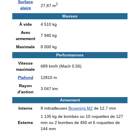
Surface
2
27,87 m
alaire
Masses
À vide
4 510 kg
Avec
7 940 kg
armement
Maximale
8 000 kg
Performances
Vitesse
689 km/h (Mach 0,56)
maximale
Plafond
12810 m
Rayon
3 047 km
d'action
Armement
Interne
8 mitrailleuses
Browning M2
de 12,7 mm
1 135 kg de bombes ou 10 roquettes de 127
Externe
mm ou 2 bombes de 450 et 6 roquettes de
144 mm