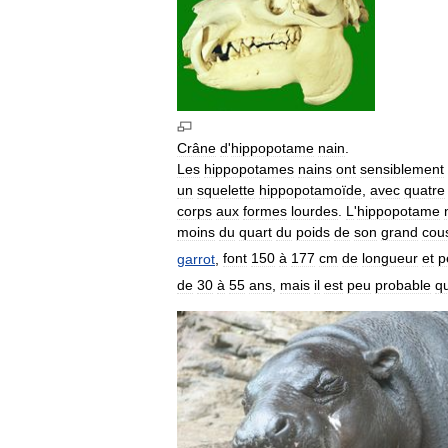
Crâne
d
'
hippopotame
nain
.
Les
hippopotames
nains
ont
sensiblement
un
squelette
hippopotamoïde
,
avec
quatre
corps
aux
formes
lourdes
.
L
'
hippopotame
moins
du
quart
du
poids
de
son
grand
cou
garrot
,
font
150
à
177
cm
de
longueur
et
p
de
30
à
55
ans
,
mais
il
est
peu
probable
q