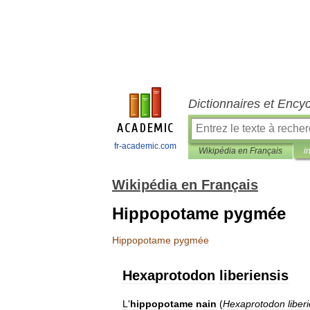
Dictionnaires et Ency
fr-academic.com
Wikipédia en Français
i
Wikipédia en Français
Hippopotame pygmée
Hippopotame
pygmée
Hexaprotodon
liberiensis
L
'
hippopotame
nain
(
Hexaprotodon
liber