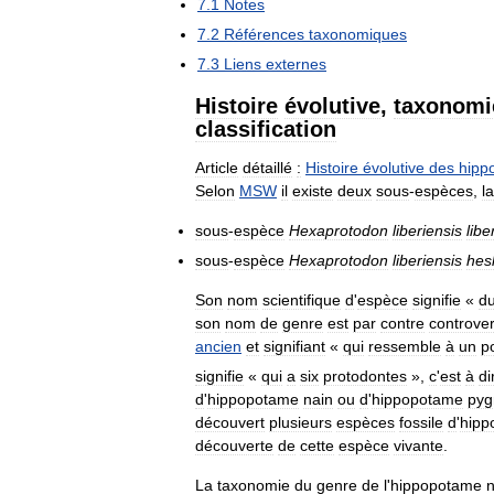
7
.
1
Notes
7
.
2
Références
taxonomiques
7
.
3
Liens
externes
Histoire
évolutive
,
taxonomi
classification
Article
détaillé
:
Histoire
évolutive
des
hipp
Selon
MSW
il
existe
deux
sous
-
espèces
,
la
sous
-
espèce
Hexaprotodon
liberiensis
libe
sous
-
espèce
Hexaprotodon
liberiensis
hes
Son
nom
scientifique
d
'
espèce
signifie
«
d
son
nom
de
genre
est
par
contre
controve
ancien
et
signifiant
«
qui
ressemble
à
un
p
signifie
«
qui
a
six
protodontes
»,
c
'
est
à
di
d
'
hippopotame
nain
ou
d
'
hippopotame
py
découvert
plusieurs
espèces
fossile
d
'
hipp
découverte
de
cette
espèce
vivante
.
La
taxonomie
du
genre
de
l
'
hippopotame
n