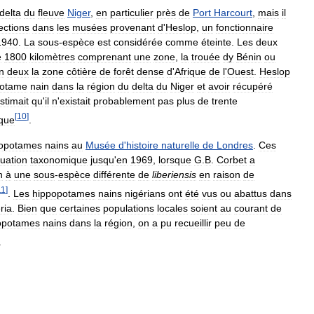
delta
du
fleuve
Niger
,
en
particulier
près
de
Port
Harcourt
,
mais
il
ections
dans
les
musées
provenant
d
'
Heslop
,
un
fonctionnaire
1940
.
La
sous
-
espèce
est
considérée
comme
éteinte
.
Les
deux
e
1800
kilomètres
comprenant
une
zone
,
la
trouée
dy
Bénin
ou
n
deux
la
zone
côtière
de
forêt
dense
d
'
Afrique
de
l
'
Ouest
.
Heslop
potame
nain
dans
la
région
du
delta
du
Niger
et
avoir
récupéré
stimait
qu
'
il
n
'
existait
probablement
pas
plus
de
trente
[
10
]
que
.
opotames
nains
au
Musée
d
'
histoire
naturelle
de
Londres
.
Ces
uation
taxonomique
jusqu
'
en
1969
,
lorsque
G
.
B
.
Corbet
a
n
à
une
sous
-
espèce
différente
de
liberiensis
en
raison
de
11
]
.
Les
hippopotames
nains
nigérians
ont
été
vus
ou
abattus
dans
ria
.
Bien
que
certaines
populations
locales
soient
au
courant
de
opotames
nains
dans
la
région
,
on
a
pu
recueillir
peu
de
.