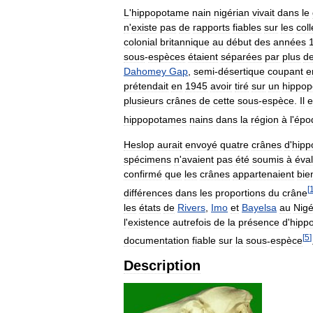
L
'
hippopotame
nain
nigérian
vivait
dans
le
n
'
existe
pas
de
rapports
fiables
sur
les
coll
colonial
britannique
au
début
des
années
sous
-
espèces
étaient
séparées
par
plus
d
Dahomey
Gap
,
semi
-
désertique
coupant
e
prétendait
en
1945
avoir
tiré
sur
un
hippo
plusieurs
crânes
de
cette
sous
-
espèce
.
Il
e
hippopotames
nains
dans
la
région
à
l
'
épo
Heslop
aurait
envoyé
quatre
crânes
d
'
hipp
spécimens
n
'
avaient
pas
été
soumis
à
éval
confirmé
que
les
crânes
appartenaient
bie
[
différences
dans
les
proportions
du
crâne
les
états
de
Rivers
,
Imo
et
Bayelsa
au
Nigé
l
'
existence
autrefois
de
la
présence
d
'
hipp
[
5
]
documentation
fiable
sur
la
sous
-
espèce
Description