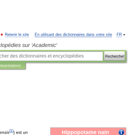
Retenir le site
En utilisant des dictionnaires dans votre site
FR
clopédies sur 'Academic'
Recherche!
nterprétations
[
1
]
Hippopotame
nain
iensis
)
est
un