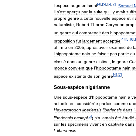
[
4
]
,
[
5
]
,
[
6
]
,
[
2
]
l
'
espèce
augmentaient
.
Samuel
il
s
'
est
aperçu
par
la
suite
qu
'
il
y
avait
suff
propre
genre
à
cette
nouvelle
espèce
et
il
naturaliste
,
Robert
Thorne
Coryndon
prop
un
genre
qui
comprenait
des
hippopotame
[
4
]
,
[
5
]
,
[
6
]
,
[
proposition
fut
largement
acceptée
affirme
en
2005
,
après
avoir
examiné
de
f
l
'
hippopotame
nain
ne
faisait
pas
partie
du
classé
dans
un
genre
distinct
,
le
genre
Cho
monde
convient
que
l
'
hippopotame
nain
m
[
4
]
,
[
7
]
espèce
existante
de
son
genre
.
Sous
-
espèce
nigérianne
Une
sous
-
espèce
d
'
hippopotame
nain
a
vé
actuelle
est
considérée
parfois
comme
un
Hexaprotodon
liberiensis
liberiensis
dans
l
'
[
5
]
liberiensis
heslopi
)
n
'
a
jamais
été
étudié
sur
les
spécimens
vivant
en
captivité
dans
l
.
liberiensis
.