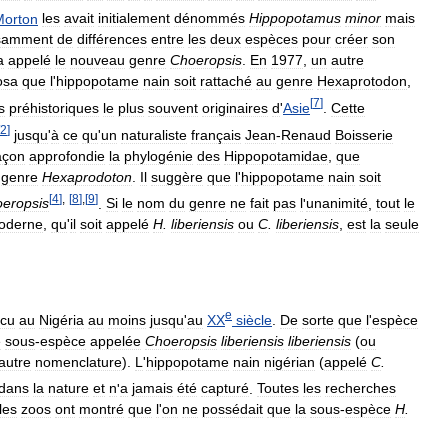
Morton
les
avait
initialement
dénommés
Hippopotamus
minor
mais
isamment
de
différences
entre
les
deux
espèces
pour
créer
son
a
appelé
le
nouveau
genre
Choeropsis
.
En
1977
,
un
autre
osa
que
l
'
hippopotame
nain
soit
rattaché
au
genre
Hexaprotodon
,
[
7
]
s
préhistoriques
le
plus
souvent
originaires
d
'
Asie
.
Cette
2
]
jusqu
'
à
ce
qu
'
un
naturaliste
français
Jean
-
Renaud
Boisserie
açon
approfondie
la
phylogénie
des
Hippopotamidae
,
que
genre
Hexaprodoton
.
Il
suggère
que
l
'
hippopotame
nain
soit
[
4
]
,
[
8
]
,
[
9
]
eropsis
.
Si
le
nom
du
genre
ne
fait
pas
l
'
unanimité
,
tout
le
oderne
,
qu
'
il
soit
appelé
H
.
liberiensis
ou
C
.
liberiensis
,
est
la
seule
e
cu
au
Nigéria
au
moins
jusqu
'
au
XX
siècle
.
De
sorte
que
l
'
espèce
e
sous
-
espèce
appelée
Choeropsis
liberiensis
liberiensis
(
ou
autre
nomenclature
).
L
'
hippopotame
nain
nigérian
(
appelé
C
.
dans
la
nature
et
n
'
a
jamais
été
capturé
.
Toutes
les
recherches
les
zoos
ont
montré
que
l
'
on
ne
possédait
que
la
sous
-
espèce
H
.