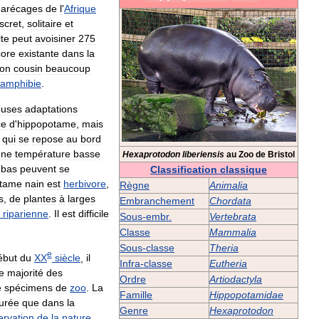
arécages
de
l
'
Afrique
scret
,
solitaire
et
te
peut
avoisiner
275
ore
existante
dans
la
on
cousin
beaucoup
amphibie
.
uses
adaptations
ce
d
'
hippopotame
,
mais
qui
se
repose
au
bord
une
température
basse
Hexaprotodon
liberiensis
au
Zoo
de
Bristol
bas
peuvent
se
Classification
classique
otame
nain
est
herbivore
,
Règne
Animalia
s
,
de
plantes
à
larges
Embranchement
Chordata
riparienne
.
Il
est
difficile
Sous
-
embr
.
Vertebrata
Classe
Mammalia
Sous
-
classe
Theria
e
ébut
du
XX
siècle
,
il
Infra
-
classe
Eutheria
e
majorité
des
Ordre
Artiodactyla
e
spécimens
de
zoo
.
La
Famille
Hippopotamidae
urée
que
dans
la
Genre
Hexaprotodon
ervation
de
la
nature