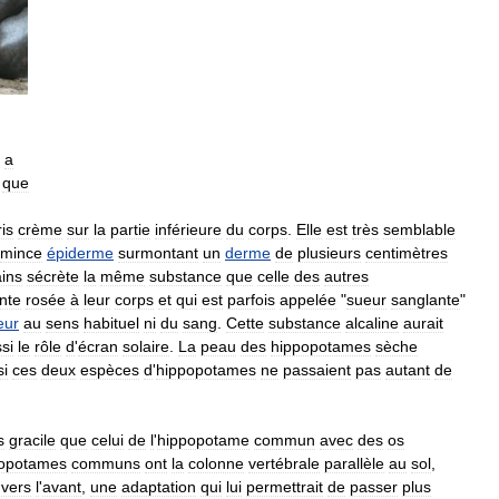
a
que
ris
crème
sur
la
partie
inférieure
du
corps
.
Elle
est
très
semblable
mince
épiderme
surmontant
un
derme
de
plusieurs
centimètres
ins
sécrète
la
même
substance
que
celle
des
autres
inte
rosée
à
leur
corps
et
qui
est
parfois
appelée
"
sueur
sanglante
"
eur
au
sens
habituel
ni
du
sang
.
Cette
substance
alcaline
aurait
si
le
rôle
d
'
écran
solaire
.
La
peau
des
hippopotames
sèche
si
ces
deux
espèces
d
'
hippopotames
ne
passaient
pas
autant
de
s
gracile
que
celui
de
l
'
hippopotame
commun
avec
des
os
opotames
communs
ont
la
colonne
vertébrale
parallèle
au
sol
,
vers
l
'
avant
,
une
adaptation
qui
lui
permettrait
de
passer
plus