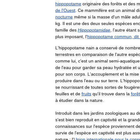
hippopotame
originaire
des
forêts
et
des
m
de
l
'
Ouest
.
Ce
mammifère
est
un
animal
di
nocturne
même
si
la
masse
d
'
un
mâle
adul
kg
.
Il
est
une
des
deux
seules
espèces
enc
famille
des
Hippopotamidae
,
l
'
autre
étant
s
plus
imposant
,
l
'
hippopotame
commun
,
dit
L
'
hippopotame
nain
a
conservé
de
nombre
terrestres
en
comparaison
de
l
'
autre
espè
comme
lui
,
c
'
est
un
animal
semi
-
aquatique
de
l
'
eau
pour
garder
sa
peau
hydratée
et
pour
son
corps
.
L
'
accouplement
et
la
mise
produire
dans
l
'
eau
ou
sur
terre
.
L
'
hippop
se
nourrissant
de
toutes
sortes
de
fougère
feuilles
et
de
fruits
qu
'
il
trouve
dans
la
forêt
à
étudier
dans
la
nature
.
Introduit
dans
les
jardins
zoologiques
au
d
s
'
est
bien
reproduit
en
captivité
et
la
grand
connaissances
sur
l
'
espèce
proviennent
d
survie
de
l
'
espèce
en
captivité
est
plus
ass
nature
:
l
'
Union
internationale
pour
la
cons