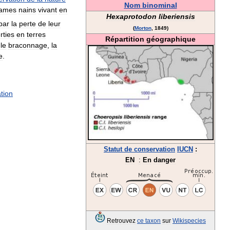
Nom
binominal
tames
nains
vivant
en
Hexaprotodon
liberiensis
par
la
perte
de
leur
(
Morton
,
1849
)
rties
en
terres
Répartition
géographique
le
braconnage
,
la
e
.
ation
Statut
de
conservation
IUCN
:
EN
:
En
danger
Retrouvez
ce
taxon
sur
Wikispecies