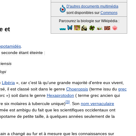
D
'
autres
documents
multimédia
sont
disponibles
sur
Commons
Parcourez
la
biologie
sur
Wikipédia
:
e
et
opotamidés
.
seconde
étant
éteinte
:
riensis
lopi
u
Libéria
»,
car
c
'
est
là
qu
'
une
grande
majorité
d
'
entre
eux
vivent
,
rsé
,
il
est
classé
soit
dans
le
genre
Choeropsis
(
terme
issu
du
grec
orc
»)
soit
dans
le
genre
Hexaprotodon
(
terme
grec
ancien
qui
[
3
]
re
six
molaires
à
tubercule
unique
)
.
Son
nom
vernaculaire
gmée
est
ambigu
du
fait
que
les
scientifiques
occidentaux
ont
opotame
de
petite
taille
,
à
quelques
années
seulement
de
la
ain
a
changé
au
fur
et
à
mesure
que
les
connaissances
sur