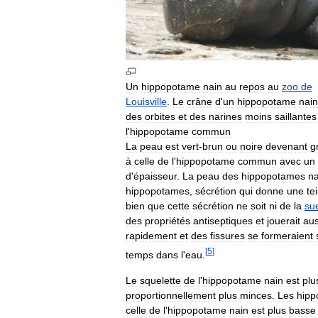
Un
hippopotame
nain
au
repos
au
zoo
de
Louisville
.
Le
crâne
d
'
un
hippopotame
nain
des
orbites
et
des
narines
moins
saillantes
l
'
hippopotame
commun
La
peau
est
vert
-
brun
ou
noire
devenant
g
à
celle
de
l
'
hippopotame
commun
avec
un
d
'
épaisseur
.
La
peau
des
hippopotames
na
hippopotames
,
sécrétion
qui
donne
une
te
bien
que
cette
sécrétion
ne
soit
ni
de
la
su
des
propriétés
antiseptiques
et
jouerait
aus
rapidement
et
des
fissures
se
formeraient
[
5
]
temps
dans
l
'
eau
.
Le
squelette
de
l
'
hippopotame
nain
est
plu
proportionnellement
plus
minces
.
Les
hipp
celle
de
l
'
hippopotame
nain
est
plus
basse