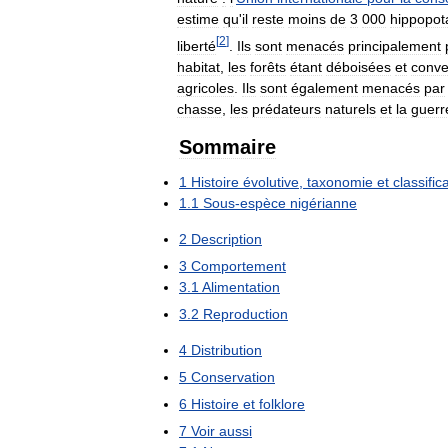
estime
qu
'
il
reste
moins
de
3
000
hippopo
[
2
]
liberté
.
Ils
sont
menacés
principalement
habitat
,
les
forêts
étant
déboisées
et
conve
agricoles
.
Ils
sont
également
menacés
par
chasse
,
les
prédateurs
naturels
et
la
guerr
Sommaire
1
Histoire
évolutive
,
taxonomie
et
classific
1
.
1
Sous
-
espèce
nigérianne
2
Description
3
Comportement
3
.
1
Alimentation
3
.
2
Reproduction
4
Distribution
5
Conservation
6
Histoire
et
folklore
7
Voir
aussi