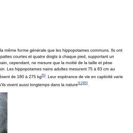
la
même
forme
générale
que
les
hippopotames
communs
.
Ils
ont
pattes
courtes
et
quatre
doigts
à
chaque
pied
,
supportant
un
nain
,
cependant
,
ne
mesure
que
la
moitié
de
la
taille
et
pèse
sin
.
Les
hippopotames
nains
adultes
mesurent
75
à
83
cm
au
[
5
]
èsent
de
180
à
275
kg
.
Leur
espérance
de
vie
en
captivité
varie
[
12
]
[
5
]
u
'
ils
vivent
aussi
longtemps
dans
la
nature
.