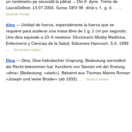
un centimetru pe secundă la pătrat. – Din fr. dyne. Trimis de
LauraGellner, 13.07.2004. Sursa: DEX 98 dínă s. f., g. d.… …
Dicționar Român
dina
— Unidad de fuerza, especialmente la fuerza que se
requiere para acelerar una masa libre de 1 g, 1 cm por segundo.
Una dina equivale a 10–5 newtons. Diccionario Mosby Medicina,
Enfermería y Ciencias de la Salud, Ediciones Hancourt, S.A. 1999
…
Diccionario médico
Dina
— Dina, Dine hebräischer Ursprung, Bedeutung vermutlich:
die Recht bekommen hat; Kurzform von Namen mit der Endung
»dina« (Bedeutung: »stark«). Bekannt aus Thomas Manns Roman
»Joseph und seine Brüder« (ab 1933) …
Deutsch namen