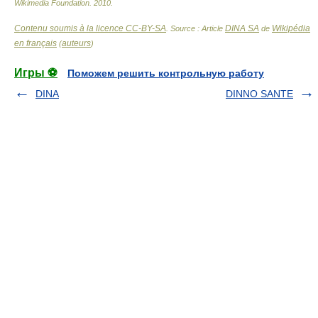
Wikimedia Foundation
.
2010
.
Contenu soumis à la licence CC-BY-SA
DINA SA
Wikipédia
. Source : Article
de
en français
auteurs
(
)
Игры ⚽
Поможем решить контрольную работу
DINA
DINNO SANTE