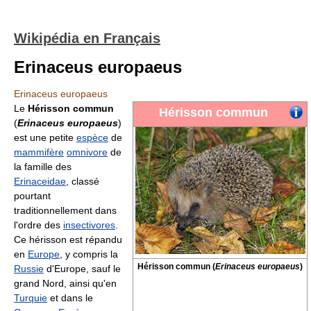
Wikipédia en Français
Erinaceus europaeus
Erinaceus europaeus
Le
Hérisson commun
Hérisson commun
(
Erinaceus europaeus
)
est une petite
espèce
de
mammifère
omnivore
de
la famille des
Erinaceidae
, classé
pourtant
traditionnellement dans
l'ordre des
insectivores
.
Ce hérisson est répandu
en
Europe
, y compris la
Hérisson commun (
Erinaceus europaeus
)
Russie
d'Europe, sauf le
grand Nord, ainsi qu'en
Turquie
et dans le