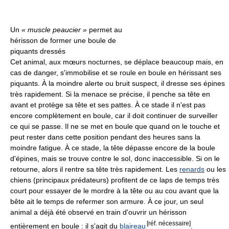
Un
« muscle peaucier »
permet au
hérisson de former une boule de
piquants dressés
Cet animal, aux mœurs nocturnes, se déplace beaucoup mais, en
cas de danger, s'immobilise et se roule en boule en hérissant ses
piquants. À la moindre alerte ou bruit suspect, il dresse ses épines
très rapidement. Si la menace se précise, il penche sa tête en
avant et protège sa tête et ses pattes. À ce stade il n'est pas
encore complètement en boule, car il doit continuer de surveiller
ce qui se passe. Il ne se met en boule que quand on le touche et
peut rester dans cette position pendant des heures sans la
moindre fatigue. À ce stade, la tête dépasse encore de la boule
d'épines, mais se trouve contre le sol, donc inaccessible. Si on le
retourne, alors il rentre sa tête très rapidement. Les
renards
ou les
chiens (principaux prédateurs) profitent de ce laps de temps très
court pour essayer de le mordre à la tête ou au cou avant que la
bête ait le temps de refermer son armure. À ce jour, un seul
animal a déjà été observé en train d'ouvrir un hérisson
[réf. nécessaire]
entièrement en boule : il s'agit du
blaireau
.