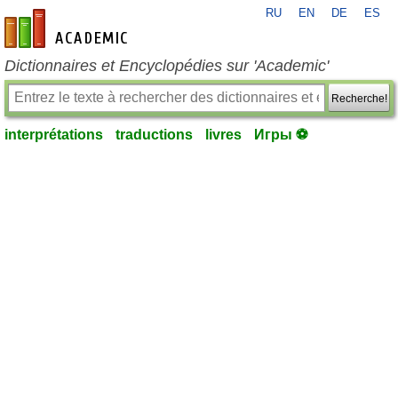
RU
EN
DE
ES
fr-academic.com
Dictionnaires et Encyclopédies sur 'Academic'
Recherche!
interprétations
traductions
livres
Игры ⚽