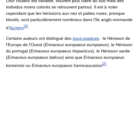
Leur couleur est variable, souvent plus claire au sud mais des
individus moins colorés se retrouvent partout. Il est à noter
cependant que les hérissons aux nez et pattes roses, presque
blonds, sont particulièrement nombreux dans l'île anglo-normande
[
3
]
d'
Aurigny
.
Certains auteurs ont distingué des
sous-espèces
: le Hérisson de
l'Europe de l'Ouest (
Erinaceus europaeus europaeus
), le Hérisson
du portugal (
Erinaceus europaeus hispanicus
), le Hérisson sarde
(
Erinaceus europaeus italicus
) ainsi que
Erinaceus europaeus
[
2
]
koreensis
ou
Erinaceus europaeus transcaucasius
.