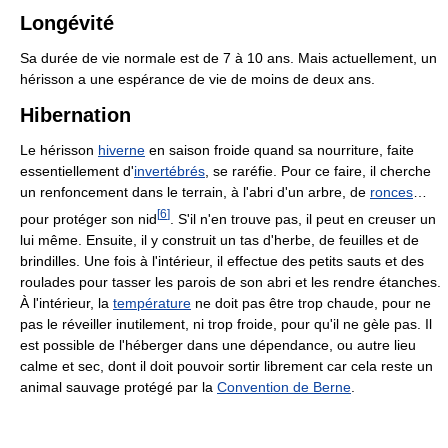
Longévité
Sa durée de vie normale est de 7 à 10 ans. Mais actuellement, un
hérisson a une espérance de vie de moins de deux ans.
Hibernation
Le hérisson
hiverne
en saison froide quand sa nourriture, faite
essentiellement d'
invertébrés
, se raréfie. Pour ce faire, il cherche
un renfoncement dans le terrain, à l'abri d'un arbre, de
ronces
…
[
6
]
pour protéger son nid
. S'il n'en trouve pas, il peut en creuser un
lui même. Ensuite, il y construit un tas d'herbe, de feuilles et de
brindilles. Une fois à l'intérieur, il effectue des petits sauts et des
roulades pour tasser les parois de son abri et les rendre étanches.
À l'intérieur, la
température
ne doit pas être trop chaude, pour ne
pas le réveiller inutilement, ni trop froide, pour qu'il ne gèle pas. Il
est possible de l'héberger dans une dépendance, ou autre lieu
calme et sec, dont il doit pouvoir sortir librement car cela reste un
animal sauvage protégé par la
Convention de Berne
.