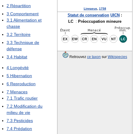
2
Répartition
Linnaeus
,
1758
3
Comportement
Statut de conservation
UICN
:
3.1
Alimentation et
LC
:
Préoccupation mineure
chasse
3.2
Territoire
3.3
Technique de
défense
3.4
Habitat
Retrouvez
ce taxon
sur
Wikispecies
4
Longévité
5
Hibernation
6
Reproduction
7
Menaces
7.1
Trafic routier
7.2
Modification du
milieu de vie
7.3
Pesticides
7.4
Prédation