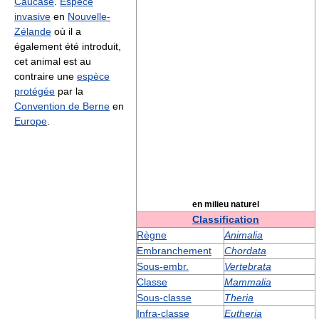
Caucase
.
Espèce
invasive
en
Nouvelle-
Zélande
où il a
également été introduit,
cet animal est au
contraire une
espèce
protégée
par la
Convention de Berne
en
Europe
.
en milieu naturel
Classification
Règne
Animalia
Embranchement
Chordata
Sous-embr.
Vertebrata
Classe
Mammalia
Sous-classe
Theria
Infra-classe
Eutheria