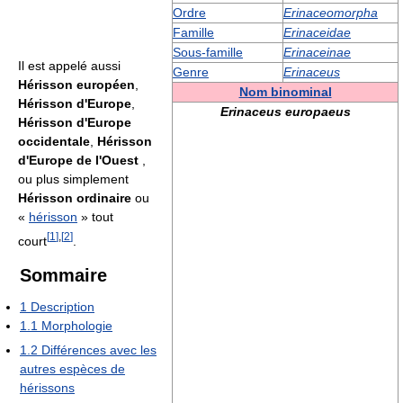
Ordre
Erinaceomorpha
Famille
Erinaceidae
Sous-famille
Erinaceinae
Il est appelé aussi
Genre
Erinaceus
Hérisson européen
,
Nom binominal
Hérisson d'Europe
,
Erinaceus europaeus
Hérisson d'Europe
occidentale
,
Hérisson
d'Europe de l'Ouest
,
ou plus simplement
Hérisson ordinaire
ou
«
hérisson
» tout
[
1
]
,
[
2
]
court
.
Sommaire
1
Description
1.1
Morphologie
1.2
Différences avec les
autres espèces de
hérissons