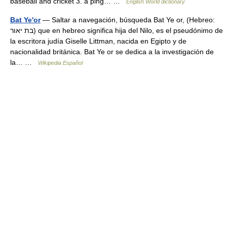
baseball and cricket 3. a ping… …
English World dictionary
Bat Ye'or
— Saltar a navegación, búsqueda Bat Ye or, (Hebreo:
בת יאור) que en hebreo significa hija del Nilo, es el pseudónimo de
la escritora judía Giselle Littman, nacida en Egipto y de
nacionalidad británica. Bat Ye or se dedica a la investigación de
la… …
Wikipedia Español