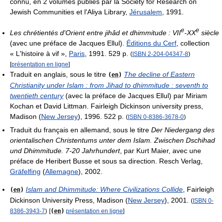
connu, en 2 volumes publiés par la Society for Research on
Jewish Communities et l'Aliya Library,
Jérusalem
, 1991.
e
e
Les chrétientés d'Orient entre jihâd et dhimmitude : VII
-XX
siècle
(avec une préface de Jacques Ellul).
Éditions du Cerf
, collection
« L'histoire à vif »,
Paris
, 1991. 529 p.
(
ISBN
2-204-04347-8
)
[
présentation en ligne
]
Traduit en anglais, sous le titre
The decline of Eastern
(
en
)
Christianity under Islam : from Jihad to dhimmitude : seventh to
twentieth century
(avec la préface de Jacques Ellul) par Miriam
Kochan et David Littman. Fairleigh Dickinson university press,
Madison (
New Jersey
), 1996. 522 p.
(
ISBN
0-8386-3678-0
)
Traduit du français en allemand, sous le titre
Der Niedergang des
orientalischen Christentums unter dem Islam. Zwischen Dschihad
und Dhimmitude. 7-20 Jahrhundert
, par Kurt Maier, avec une
préface de Heribert Busse et sous sa direction. Resch Verlag,
Gräfelfing
(
Allemagne
), 2002.
Islam and Dhimmitude: Where Civilizations Collide
, Fairleigh
(
en
)
Dickinson University Press, Madison (
New Jersey
), 2001.
(
ISBN
0-
8386-3943-7
)
[
(
en
)
présentation en ligne
]