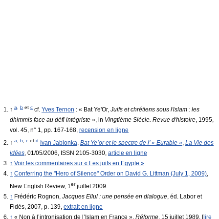
a
,
b
et
c
↑
cf.
Yves Ternon
: « Bat Ye'Or,
Juifs et chrétiens sous l'islam : les
dhimmis face au défi intégriste
», in
Vingtième Siècle. Revue d'histoire
, 1995,
vol. 45, n° 1, pp. 167-168,
recension en ligne
a
,
b
,
c
et
d
↑
Ivan Jablonka
,
Bat Ye’or et le spectre de l’ « Eurabie »
,
La Vie des
idées
, 01/05/2006, ISSN 2105-3030,
article en ligne
↑
Voir les commentaires sur « Les juifs en Egypte »
↑
Conferring the "Hero of Silence" Order on David G. Littman (July 1, 2009)
,
er
New English Review, 1
juillet 2009.
↑
Frédéric Rognon,
Jacques Ellul : une pensée en dialogue
, éd. Labor et
Fidès, 2007, p. 139,
extrait en ligne
↑
« Non à l’intronisation de l’Islam en France »,
Réforme
, 15 juillet 1989. [
lire