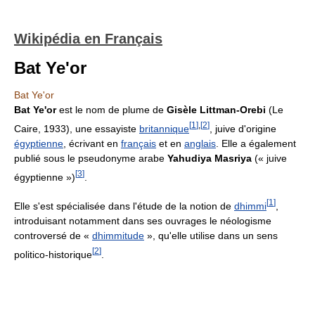
Wikipédia en Français
Bat Ye'or
Bat Ye'or
Bat Ye'or
est le nom de plume de
Gisèle Littman-Orebi
(Le
[
1
]
,
[
2
]
Caire, 1933), une essayiste
britannique
, juive d'origine
égyptienne
, écrivant en
français
et en
anglais
. Elle a également
publié sous le pseudonyme arabe
Yahudiya Masriya
(« juive
[
3
]
égyptienne »)
.
[
1
]
Elle s'est spécialisée dans l'étude de la notion de
dhimmi
,
introduisant notamment dans ses ouvrages le néologisme
controversé de «
dhimmitude
», qu'elle utilise dans un sens
[
2
]
politico-historique
.