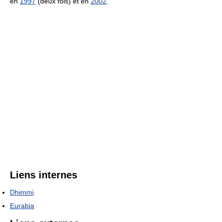
en
1997
(deux fois) et en
2002
.
Liens internes
Dhimmi
Eurabia