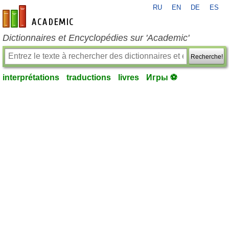
RU
EN
DE
ES
fr-academic.com
Dictionnaires et Encyclopédies sur 'Academic'
Recherche!
interprétations
traductions
livres
Игры ⚽