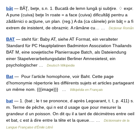
băţ
— BĂŢ, beţe, s.n. 1. Bucată de lemn lungă şi subţire. ♢ expr.
A pune (cuiva) beţe în roate = a face (cuiva) dificultăţi pentru a
zădărnici o acţiune, un plan. (reg.) A da (ca câinele) prin băţ = a fi
extrem de insistent, de obraznic. A rămâne cu… …
Dicționar Român
BAT
— steht für: Baby AT, siehe AT Format, ein veralteter
Standard für PC Hauptplatinen Badminton Assoziation Thailands
BAT M, eine sowjetische Planierraupe Batch, als Dateiendung
einer Stapelverarbeitungsdatei Berliner Amnesietest, ein
psychologischer …
Deutsch Wikipedia
Bat
— Pour l’article homophone, voir Baht. Cette page
d’homonymie répertorie les différents sujets et articles partageant
un même nom. {{{image}}} …
Wikipédia en Français
bat
— 1. (bat ; le t se prononce, d après Legoarant, t. I, p. 411) s.
m. Terme de pêche, qui n est d usage que pour mesurer la
grandeur d un poisson. On dit qu il a tant de décimètres entre oeil
et bat, c est à dire entre la tête et la queue.… …
Dictionnaire de la
Langue Française d'Émile Littré