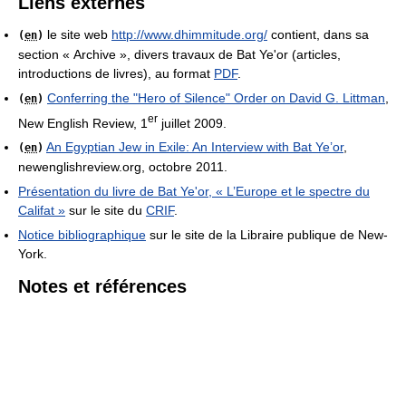
Liens externes
le site web
http://www.dhimmitude.org/
contient, dans sa
(
en
)
section « Archive », divers travaux de Bat Ye'or (articles,
introductions de livres), au format
PDF
.
Conferring the "Hero of Silence" Order on David G. Littman
,
(
en
)
er
New English Review, 1
juillet 2009.
An Egyptian Jew in Exile: An Interview with Bat Ye’or
,
(
en
)
newenglishreview.org, octobre 2011.
Présentation du livre de Bat Ye'or, « L’Europe et le spectre du
Califat »
sur le site du
CRIF
.
Notice bibliographique
sur le site de la Libraire publique de New-
York.
Notes et références