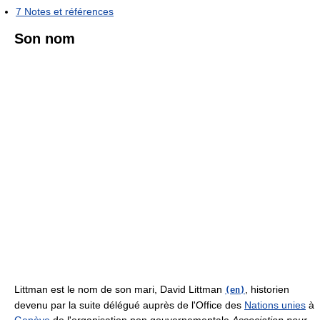
7
Notes et références
Son nom
Littman est le nom de son mari, David Littman
, historien
(en)
devenu par la suite délégué auprès de l'Office des
Nations unies
à
Genève
de l'organisation non gouvernementale
Association pour