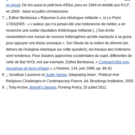
en ligne
]. On lira aussi le petit livre d'Ellul, paru en 1994 et réédité aux P.U.F.
en 2006 :
Islam et judéo-christianisme
.
↑
Esther Benbassa « Réponse à une idéologue militante », in
Le Point
,
17/03/2005 :
« L'auteur, qui n'a jamais été une historienne de métier, a en
revanche une solide réputation d'idéologue militante [...] Ses écrits
rassemblent une masse de sources hétérogènes qu'elle manipule à sa guise
pour appuyer une thèse univoque »
. Sur l'étude de la notion de
dhimmi
(en
dehors de l'exégèse islamique sur cette question), les travaux des historiens
sont nombreux. Pour d'autres approches occidentales du sujet, différentes de
celle de Bat Ye'Or, voir par exemple, Esther Benbassa, «
Comment être non-
musulman en terre d'Islam
»,
L'Histoire
, 134, juin 1990, pp. 86-91.
↑
Jonathan Laurence et
Justin Vaïsse
,
Integrating Islam : Political And
Religious Challenges in Contemporary France
, éd. Brookings Institution, 2005
↑
Toby Archer,
Breivik's Swamp
, Foreing Policy, 25 juillet 2011.