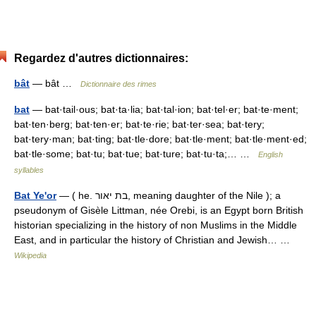
Regardez d'autres dictionnaires:
bât
— bât …
Dictionnaire des rimes
bat
— bat·tail·ous; bat·ta·lia; bat·tal·ion; bat·tel·er; bat·te·ment;
bat·ten·berg; bat·ten·er; bat·te·rie; bat·ter·sea; bat·tery;
bat·tery·man; bat·ting; bat·tle·dore; bat·tle·ment; bat·tle·ment·ed;
bat·tle·some; bat·tu; bat·tue; bat·ture; bat·tu·ta;… …
English
syllables
Bat Ye'or
— ( he. בת יאור, meaning daughter of the Nile ); a
pseudonym of Gisèle Littman, née Orebi, is an Egypt born British
historian specializing in the history of non Muslims in the Middle
East, and in particular the history of Christian and Jewish… …
Wikipedia