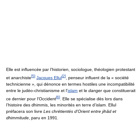
Elle est influencée par l'historien, sociologue, théologien protestant
[
5
]
[
2
]
et anarchiste
Jacques Ellul
, penseur influent de la « société
technicienne », qui dénonce en termes hostiles une incompatibilité
entre le judéo-christianisme et l'
islam
et le
danger
que constituerait
[
6
]
ce dernier pour l'Occident
. Elle se spécialise dès lors dans
l’histoire des dhimmis, les minorités en terre d’islam. Ellul
préfacera son livre
Les chrétientés d'Orient entre jihâd et
dhimmitude
, paru en 1991.