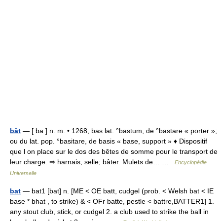
bât
— [ ba ] n. m. • 1268; bas lat. °bastum, de °bastare « porter »;
ou du lat. pop. °basitare, de basis « base, support » ♦ Dispositif
que l on place sur le dos des bêtes de somme pour le transport de
leur charge. ⇒ harnais, selle; bâter. Mulets de… …
Encyclopédie
Universelle
bat
— bat1 [bat] n. [ME < OE batt, cudgel (prob. < Welsh bat < IE
base * bhat , to strike) & < OFr batte, pestle < battre,BATTER1] 1.
any stout club, stick, or cudgel 2. a club used to strike the ball in