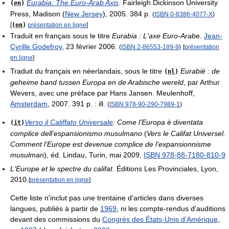
Eurabia: The Euro-Arab Axis
. Fairleigh Dickinson University
(
en
)
Press, Madison (
New Jersey
), 2005. 384 p.
(
ISBN
0-8386-4077-X
)
[
(
en
)
présentation en ligne
]
Traduit en français sous le titre
Eurabia : L'axe Euro-Arabe
.
Jean-
Cyrille Godefroy
, 23 février 2006.
(
ISBN
2-86553-189-9
)
[
présentation
en ligne
]
Traduit du français en néerlandais, sous le titre
Eurabië : de
(
nl
)
geheime band tussen Europa en de Arabische wereld
, par Arthur
Wevers, avec une préface par Hans Jansen. Meulenhoff,
Amsterdam
, 2007. 391 p. : ill.
(
ISBN
978-90-290-7989-1
)
Verso il Califfato Universale
: Come l’Europa è diventata
(
it
)
complice dell’espansionismo musulmano
(
Vers le Califat Universel.
Comment l'Europe est devenue complice de l'expansionnisme
musulman
), éd. Lindau, Turin, mai 2009,
ISBN 978-88-7180-810-9
L'Europe et le spectre du califat
. Éditions Les Provinciales, Lyon,
2010.
[
présentation en ligne
]
Cette liste n'inclut pas une trentaine d'articles dans diverses
langues, publiés à partir de
1969
, ni les compte-rendus d'auditions
devant des commissions du
Congrès des États-Unis d'Amérique
,