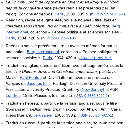
Le Dhimmi : profil de l'opprimé en Orient et en Afrique du Nord
depuis la conquête arabe
(textes réunis et présentés par Bat
Ye'or). Éditions Anthropos,
Paris
, 1980. 335 p.
(
ISBN
2-7157-0352-X
)
Réédition, revue et augmentée, sous le nouveau titre
Juifs et
chrétiens sous l'islam : les dhimmis face au défi intégriste
.
Berg
international
, collection « Pensée politique et sciences sociales »,
Paris
, 1994. 420 p.
(
ISBN
2-900269-91-1
)
Réédition sous le précédent titre et avec les mêmes format et
pagination.
Berg international
, collection « Pensée politique et
sciences sociales »,
Paris
, 2004. 420 p.
(
ISBN
2-911289-70-6
)
Traduit en anglais, dans une édition revue et augmentée, sous le
titre
The Dhimmi: Jews and Christians under Islam
, par David
Maisel,
Paul Fenton
et David Littman, avec une préface
en
français
de
Jacques Ellul
. Fairleigh Dickinson University Press et
Associated University Presses, Cranbury (
New Jersey
) et AUP,
Londres
, 1985. Plusieurs fois réédité.
(
ISBN
0-8386-3262-9
)
Traduit en hébreu, à partir de la version anglaise, sous le titre
(romanisé)
Ha-Dhimmim. B'nai Ha-Sout
, par Aharon Amir. Cana
Press [Kanah],
Jérusalem
, 1986. 399 p.
(
ISBN
965-264-027-1
)
Traduit en russe, à partir de la version anglaise, sous un titre non