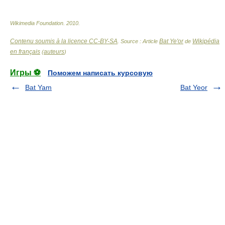
Wikimedia Foundation
.
2010
.
Contenu soumis à la licence CC-BY-SA
Bat Ye'or
Wikipédia
. Source : Article
de
en français
auteurs
(
)
Игры ⚽
Поможем написать курсовую
Bat Yam
Bat Yeor