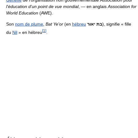
l'éducation d'un point de vue mondial
, — en anglais
Association for
World Education
(AWE).
Son
nom de plume
,
Bat Ye'or
(en
hébreu
בת יאור
), signifie « fille
[
1
]
du
Nil
» en hébreu
.