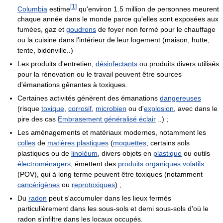
[
1
]
Columbia
estime
qu'environ 1.5 million de personnes meurent
chaque année dans le monde parce qu'elles sont exposées aux
fumées, gaz et
goudrons
de foyer non fermé pour le chauffage
ou la cuisine dans l'intérieur de leur logement (maison, hutte,
tente, bidonville..)
Les produits d'entretien,
désinfectants
ou produits divers utilisés
pour la rénovation ou le travail peuvent être sources
d'émanations gênantes à toxiques.
Certaines activités génèrent des émanations
dangereuses
(risque
toxique
,
corrosif
,
microbien
ou d'
explosion
, avec dans le
pire des cas
Embrasement généralisé éclair
..) ;
Les aménagements et matériaux modernes, notamment les
colles
de
matières plastiques
(
moquettes
, certains sols
plastiques ou de
linoléum
, divers objets en
plastique
ou outils
électroménagers
, émettent des
produits organiques volatils
(POV), qui à long terme peuvent être toxiques (notamment
cancérigènes
ou
reprotoxiques
) ;
Du
radon
peut s'accumuler dans les lieux fermés
particulièrement dans les sous-sols et demi sous-sols d'où le
radon s'infiltre dans les locaux occupés.