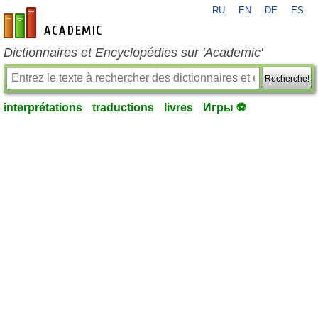
RU
EN
DE
ES
fr-academic.com
Dictionnaires et Encyclopédies sur 'Academic'
Recherche!
interprétations
traductions
livres
Игры ⚽