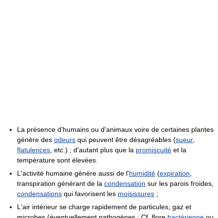
La présence d'humains ou d'animaux voire de certaines plantes
génère des
odeurs
qui peuvent être désagréables (
sueur
,
flatulences
, etc.) ; d'autant plus que la
promiscuité
et la
température sont élevées.
L'activité humaine génère aussi de l'
humidité
(
expiration
,
transpiration générant de la
condensation
sur les parois froides,
condensations
qui favorisent les
moisissures
;
L'air intérieur se charge rapidement de particules, gaz et
microbes (éventuellement pathogènes ; Cf. flore
bactérienne
ou