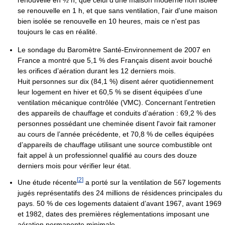
renouvelle en ½ h, que celui d'une maison moderne non isolée
se renouvelle en 1 h, et que sans ventilation, l'air d'une maison
bien isolée se renouvelle en 10 heures, mais ce n'est pas
toujours le cas en réalité.
Le sondage du Baromètre Santé-Environnement de 2007 en
France a montré que 5,1 % des Français disent avoir bouché
les orifices d’aération durant les 12 derniers mois.
Huit personnes sur dix (84,1 %) disent aérer quotidiennement
leur logement en hiver et 60,5 % se disent équipées d’une
ventilation mécanique contrôlée (VMC). Concernant l’entretien
des appareils de chauffage et conduits d’aération : 69,2 % des
personnes possédant une cheminée disent l'avoir fait ramoner
au cours de l’année précédente, et 70,8 % de celles équipées
d’appareils de chauffage utilisant une source combustible ont
fait appel à un professionnel qualifié au cours des douze
derniers mois pour vérifier leur état.
[
2
]
Une étude récente
a porté sur la ventilation de 567 logements
jugés représentatifs des 24 millions de résidences principales du
pays. 50 % de ces logements dataient d’avant 1967, avant 1969
et 1982, dates des premières réglementations imposant une
aération permanente minimale.