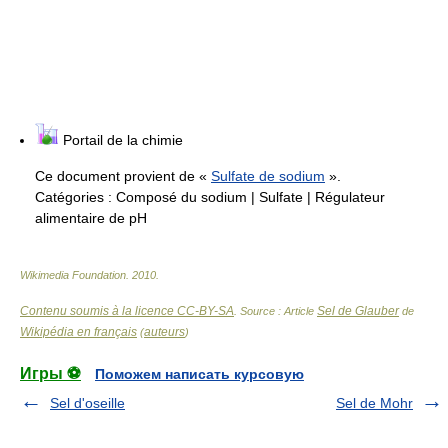
Portail de la chimie
Ce document provient de «
Sulfate de sodium
».
Catégories :
Composé du sodium
|
Sulfate
|
Régulateur
alimentaire de pH
Wikimedia Foundation
.
2010
.
Contenu soumis à la licence CC-BY-SA
Sel de Glauber
. Source : Article
de
Wikipédia en français
auteurs
(
)
Игры ⚽
Поможем написать курсовую
Sel d'oseille
Sel de Mohr