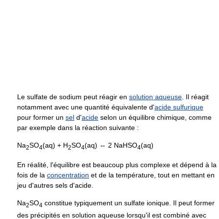
Le sulfate de sodium peut réagir en
solution aqueuse
. Il réagit
notamment avec une quantité équivalente d'
acide sulfurique
pour former un
sel
d'
acide
selon un équilibre chimique, comme
par exemple dans la réaction suivante :
Na
SO
(aq) + H
SO
(aq) ⇔ 2 NaHSO
(aq)
2
4
2
4
4
En réalité, l'équilibre est beaucoup plus complexe et dépend à la
fois de la
concentration
et de la température, tout en mettant en
jeu d'autres sels d'acide.
Na
SO
constitue typiquement un sulfate ionique. Il peut former
2
4
des précipités en solution aqueuse lorsqu'il est combiné avec