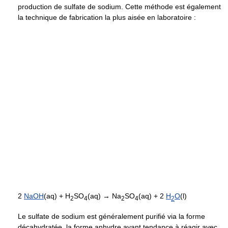
production de sulfate de sodium. Cette méthode est également
la technique de fabrication la plus aisée en laboratoire :
2
NaOH
(aq) + H
SO
(aq) → Na
SO
(aq) + 2
H
O
(l)
2
4
2
4
2
Le sulfate de sodium est généralement purifié via la forme
décahydratée, la forme anhydre ayant tendance à réagir avec