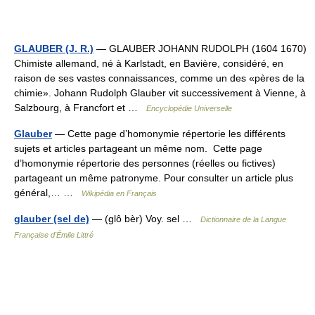
GLAUBER (J. R.)
— GLAUBER JOHANN RUDOLPH (1604 1670)
Chimiste allemand, né à Karlstadt, en Bavière, considéré, en
raison de ses vastes connaissances, comme un des «pères de la
chimie». Johann Rudolph Glauber vit successivement à Vienne, à
Salzbourg, à Francfort et …
Encyclopédie Universelle
Glauber
— Cette page d’homonymie répertorie les différents
sujets et articles partageant un même nom. Cette page
d’homonymie répertorie des personnes (réelles ou fictives)
partageant un même patronyme. Pour consulter un article plus
général,… …
Wikipédia en Français
glauber (sel de)
— (glô bèr) Voy. sel …
Dictionnaire de la Langue
Française d'Émile Littré