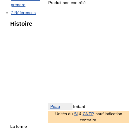
Produit non contrôlé
prendre
7
Références
Histoire
Peau
Irritant
Unités du
SI
&
CNTP
, sauf indication
contraire.
La forme