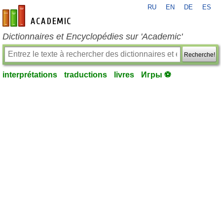
RU
EN
DE
ES
fr-academic.com
Dictionnaires et Encyclopédies sur 'Academic'
Recherche!
interprétations
traductions
livres
Игры ⚽