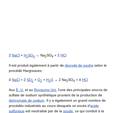
2
NaCl
+
H
SO
→ Na
SO
+ 2
HCl
2
4
2
4
Il est produit également à partir de
dioxyde de soufre
selon le
procédé Hargreaves :
4
NaCl
+ 2
SO
+
O
+
H
O
→ 2 Na
SO
+ 4
HCl
2
2
2
2
4
Aux
É.-U.
et au
Royaume-Uni
, l'une des principales source de
sulfate de sodium synthétique provient de la production de
dichromate de sodium
. Il y a également un grand nombre de
procédés industriels au cours desquels un excès d'
acide
sulfurique
est neutralisé par de la
soude
, ce qui conduit à la