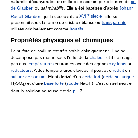
naturelle décahydratée du sulfate de sodium porte le nom de
sel
de Glauber
, ou
sal mirabilis
. Elle a été baptisée d'après
Johann
e
Rudolf Glauber
, qui la découvrit au
XVII
siècle
. Elle se
présentait sous la forme de cristaux blancs ou
transparents
,
utilisés originellement comme
laxatifs
.
Propriétés physiques et chimiques
Le sulfate de sodium est très stable chimiquement. Il ne se
décompose pas même sous l'effet de la
chaleur
, et il ne réagit
pas aux
températures
courantes avec des agents
oxydants
ou
réducteurs
. A des températures élevées, il peut être
réduit
en
sulfure de sodium
. Etant dérivé d'un
acide fort
(
acide sulfurique
H
SO
) et d'une
base forte
(
soude
NaOH), c'est un sel neutre
2
4
dont la solution aqueuse est de
pH
7.