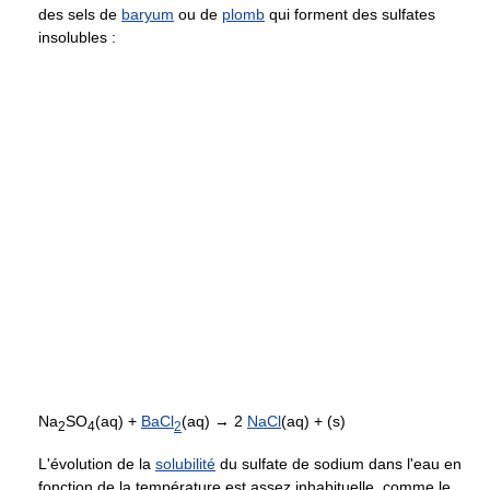
des sels de
baryum
ou de
plomb
qui forment des sulfates
insolubles :
Na
SO
(aq) +
BaCl
(aq) → 2
NaCl
(aq) + (s)
2
4
2
L'évolution de la
solubilité
du sulfate de sodium dans l'eau en
fonction de la température est assez inhabituelle, comme le