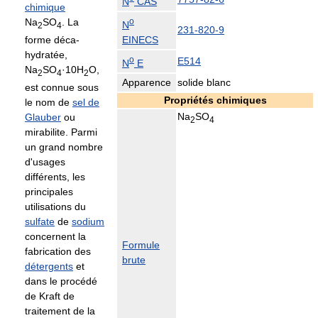
N
CAS
chimique
Na
SO
. La
o
N
2
4
231-820-9
EINECS
forme déca-
hydratée,
o
E514
N
E
Na
SO
·10H
O,
2
4
2
Apparence
solide blanc
est connue sous
Propriétés chimiques
le nom de
sel de
Na
SO
Glauber
ou
2
4
mirabilite. Parmi
un grand nombre
d'usages
différents, les
principales
utilisations du
sulfate
de
sodium
concernent la
Formule
fabrication des
brute
détergents
et
dans le procédé
de Kraft de
traitement de la