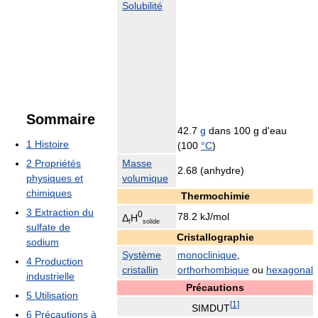
Solubilité
Sommaire
42.7
g
dans 100 g d'eau
1
Histoire
(
100
°C
)
2
Propriétés
Masse
2.68 (anhydre)
physiques et
volumique
chimiques
Thermochimie
3
Extraction du
0
78.2 kJ/mol
Δ
H
f
solide
sulfate de
Cristallographie
sodium
Système
monoclinique
,
4
Production
cristallin
orthorhombique
ou
hexagonal
industrielle
Précautions
5
Utilisation
[
1
]
SIMDUT
6
Précautions à