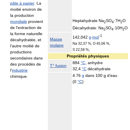
pâte à papier
. La
moitié environ de
la production
Heptahydrate Na
SO
·7H
O
mondiale
provient
2
4
2
de l'extraction de
Décahydrate: Na
SO
·10H
O
2
4
2
la forme naturelle
-1
142,042
g
∙
mol
Masse
décahydratée, et
Na 32,37 %, O 45,06 %,
molaire
l'autre moitié de
S 22,58 %,
productions
Propriétés physiques
secondaires dans
884
°C
, anhydre
des procédés de
T° fusion
32,4
°C
décahydrate
l'
industrie
4.76
g
dans 100 g d'eau
chimique.
(
0
°C
)