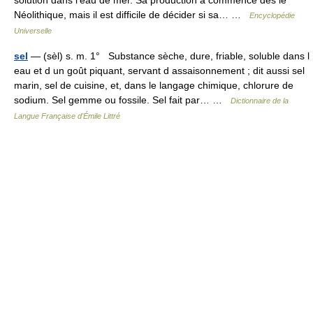
solution dans l’eau de mer. Sa production a commencé dès le
Néolithique, mais il est difficile de décider si sa… …
Encyclopédie
Universelle
sel
— (sèl) s. m. 1° Substance sèche, dure, friable, soluble dans l
eau et d un goût piquant, servant d assaisonnement ; dit aussi sel
marin, sel de cuisine, et, dans le langage chimique, chlorure de
sodium. Sel gemme ou fossile. Sel fait par… …
Dictionnaire de la
Langue Française d'Émile Littré