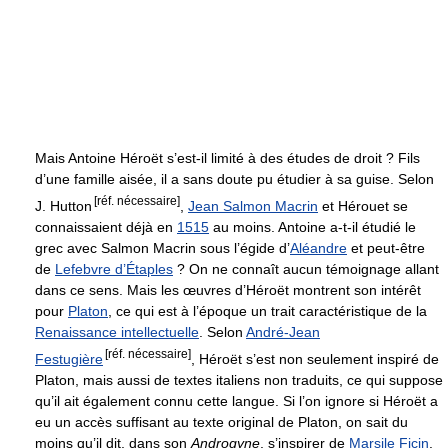
Mais Antoine Héroët s’est-il limité à des études de droit ? Fils
d’une famille aisée, il a sans doute pu étudier à sa guise. Selon
[réf. nécessaire]
J. Hutton
,
Jean Salmon Macrin
et Hérouet se
connaissaient déjà en
1515
au moins. Antoine a-t-il étudié le
grec avec Salmon Macrin sous l’égide d’
Aléandre
et peut-être
de
Lefebvre d’Étaples
? On ne connaît aucun témoignage allant
dans ce sens. Mais les œuvres d’Héroët montrent son intérêt
pour
Platon
, ce qui est à l’époque un trait caractéristique de la
Renaissance intellectuelle
. Selon
André-Jean
[réf. nécessaire]
Festugière
, Héroët s’est non seulement inspiré de
Platon, mais aussi de textes italiens non traduits, ce qui suppose
qu’il ait également connu cette langue. Si l’on ignore si Héroët a
eu un accès suffisant au texte original de Platon, on sait du
moins qu’il dit, dans son
Androgyne
, s’inspirer de
Marsile Ficin
.