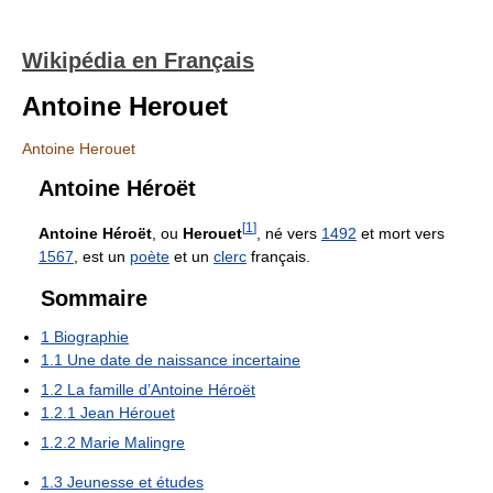
Wikipédia en Français
Antoine Herouet
Antoine Herouet
Antoine Héroët
[
1
]
Antoine Héroët
, ou
Herouet
, né vers
1492
et mort vers
1567
, est un
poète
et un
clerc
français.
Sommaire
1
Biographie
1.1
Une date de naissance incertaine
1.2
La famille d’Antoine Héroët
1.2.1
Jean Hérouet
1.2.2
Marie Malingre
1.3
Jeunesse et études