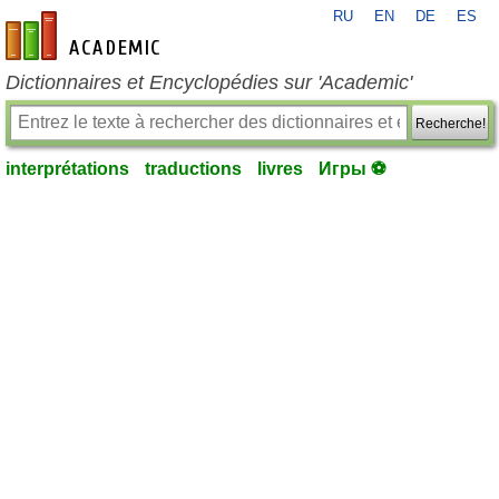
RU
EN
DE
ES
fr-academic.com
Dictionnaires et Encyclopédies sur 'Academic'
Recherche!
interprétations
traductions
livres
Игры ⚽