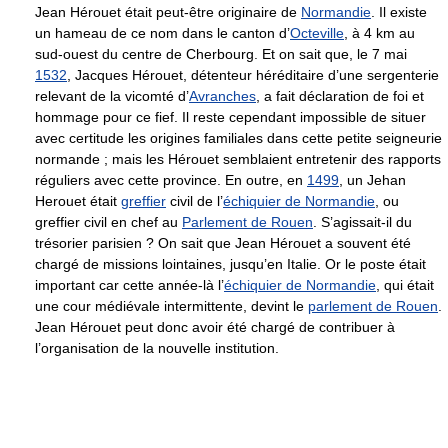
Jean Hérouet était peut-être originaire de
Normandie
. Il existe
un hameau de ce nom dans le canton d’
Octeville
, à 4 km au
sud-ouest du centre de Cherbourg. Et on sait que, le 7 mai
1532
, Jacques Hérouet, détenteur héréditaire d’une sergenterie
relevant de la vicomté d’
Avranches
, a fait déclaration de foi et
hommage pour ce fief. Il reste cependant impossible de situer
avec certitude les origines familiales dans cette petite seigneurie
normande ; mais les Hérouet semblaient entretenir des rapports
réguliers avec cette province. En outre, en
1499
, un Jehan
Herouet était
greffier
civil de l’
échiquier de Normandie
, ou
greffier civil en chef au
Parlement de Rouen
. S’agissait-il du
trésorier parisien ? On sait que Jean Hérouet a souvent été
chargé de missions lointaines, jusqu’en Italie. Or le poste était
important car cette année-là l’
échiquier de Normandie
, qui était
une cour médiévale intermittente, devint le
parlement de Rouen
.
Jean Hérouet peut donc avoir été chargé de contribuer à
l’organisation de la nouvelle institution.