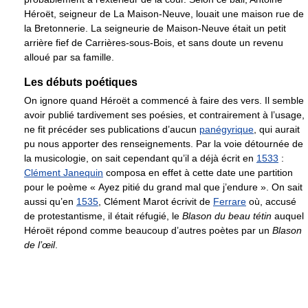
Héroët, seigneur de La Maison-Neuve, louait une maison rue de
la Bretonnerie. La seigneurie de Maison-Neuve était un petit
arrière fief de Carrières-sous-Bois, et sans doute un revenu
alloué par sa famille.
Les débuts poétiques
On ignore quand Héroët a commencé à faire des vers. Il semble
avoir publié tardivement ses poésies, et contrairement à l’usage,
ne fit précéder ses publications d’aucun
panégyrique
, qui aurait
pu nous apporter des renseignements. Par la voie détournée de
la musicologie, on sait cependant qu’il a déjà écrit en
1533
:
Clément Janequin
composa en effet à cette date une partition
pour le poème « Ayez pitié du grand mal que j’endure ». On sait
aussi qu’en
1535
, Clément Marot écrivit de
Ferrare
où, accusé
de protestantisme, il était réfugié, le
Blason du beau tétin
auquel
Héroët répond comme beaucoup d’autres poètes par un
Blason
de l’œil
.