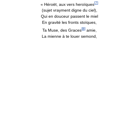
[
7
]
« Héroët, aux vers heroïques
(sujet vrayment digne du ciel),
Qui en douceur passent le miel
En gravité les fronts stoïques,
[
8
]
Ta Muse, des Graces
amie,
La mienne à te louer semond,