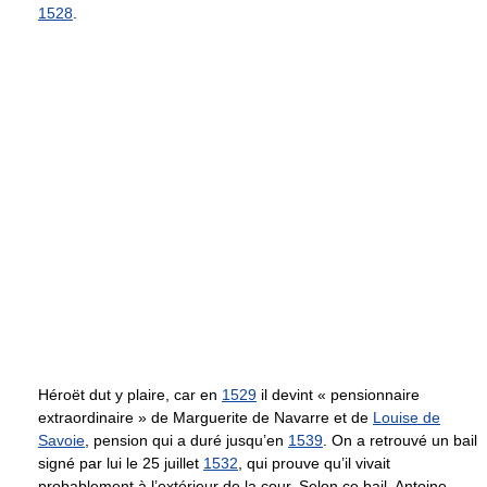
1528
.
Héroët dut y plaire, car en
1529
il devint « pensionnaire
extraordinaire » de Marguerite de Navarre et de
Louise de
Savoie
, pension qui a duré jusqu’en
1539
. On a retrouvé un bail
signé par lui le 25 juillet
1532
, qui prouve qu’il vivait
probablement à l’extérieur de la cour. Selon ce bail, Antoine