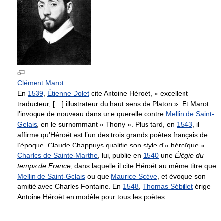
Clément Marot
.
En
1539
,
Étienne Dolet
cite Antoine Héroët, « excellent
traducteur, […] illustrateur du haut sens de Platon ». Et Marot
l’invoque de nouveau dans une querelle contre
Mellin de Saint-
Gelais
, en le surnommant « Thony ». Plus tard, en
1543
, il
affirme qu’Héroët est l’un des trois grands poètes français de
l’époque. Claude Chappuys qualifie son style d'« héroïque ».
Charles de Sainte-Marthe
, lui, publie en
1540
une
Élégie du
temps de France
, dans laquelle il cite Héroët au même titre que
Mellin de Saint-Gelais
ou que
Maurice Scève
, et évoque son
amitié avec Charles Fontaine. En
1548
,
Thomas Sébillet
érige
Antoine Héroët en modèle pour tous les poètes.