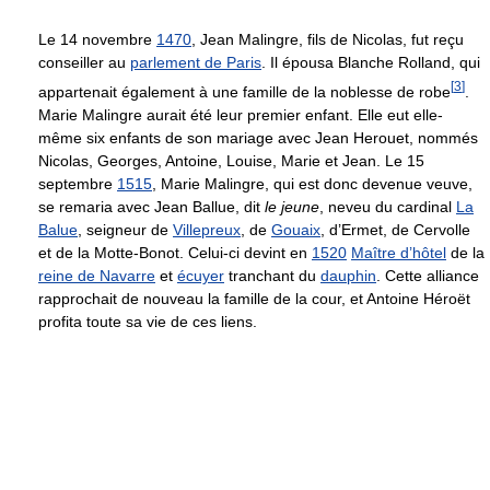
Le 14 novembre
1470
, Jean Malingre, fils de Nicolas, fut reçu
conseiller au
parlement de Paris
. Il épousa Blanche Rolland, qui
[
3
]
appartenait également à une famille de la noblesse de robe
.
Marie Malingre aurait été leur premier enfant. Elle eut elle-
même six enfants de son mariage avec Jean Herouet, nommés
Nicolas, Georges, Antoine, Louise, Marie et Jean. Le 15
septembre
1515
, Marie Malingre, qui est donc devenue veuve,
se remaria avec Jean Ballue, dit
le jeune
, neveu du cardinal
La
Balue
, seigneur de
Villepreux
, de
Gouaix
, d’Ermet, de Cervolle
et de la Motte-Bonot. Celui-ci devint en
1520
Maître d’hôtel
de la
reine de Navarre
et
écuyer
tranchant du
dauphin
. Cette alliance
rapprochait de nouveau la famille de la cour, et Antoine Héroët
profita toute sa vie de ces liens.