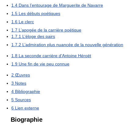
1.4
Dans l’entourage de Marguerite de Navarre
1.5
Les débuts poétiques
1.6
Le clerc
1.7
L’apogée de la carrière poétique
1.7.1
L’éloge des pairs
1.7.2
L’admiration plus nuancée de la nouvelle génération
1.8
La seconde carrière d’Antoine Héroët
1.9
Une fin de vie peu connue
2
Œuvres
3
Notes
4
Bibliographie
5
Sources
6
Lien externe
Biographie