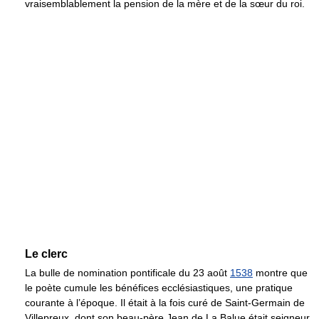
vraisemblablement la pension de la mère et de la sœur du roi.
Le clerc
La bulle de nomination pontificale du 23 août
1538
montre que
le poète cumule les bénéfices ecclésiastiques, une pratique
courante à l’époque. Il était à la fois curé de Saint-Germain de
Villepreux, dont son beau-père Jean de La Balue était seigneur,