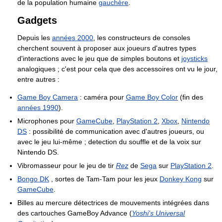
de la population humaine
gauchère
.
Gadgets
Depuis les
années 2000
, les constructeurs de consoles
cherchent souvent à proposer aux joueurs d'autres types
d'interactions avec le jeu que de simples boutons et
joysticks
analogiques ; c'est pour cela que des accessoires ont vu le jour,
entre autres :
Game Boy Camera
: caméra pour
Game Boy Color
(fin des
années 1990
).
Microphones pour
GameCube
,
PlayStation 2
,
Xbox
,
Nintendo
DS
: possibilité de communication avec d'autres joueurs, ou
avec le jeu lui-même ; detection du souffle et de la voix sur
Nintendo DS.
Vibromasseur pour le jeu de tir
Rez
de
Sega
sur
PlayStation 2
.
Bongo DK
, sortes de Tam-Tam pour les jeux
Donkey Kong
sur
GameCube
.
Billes au mercure détectrices de mouvements intégrées dans
des cartouches GameBoy Advance (
Yoshi's Universal