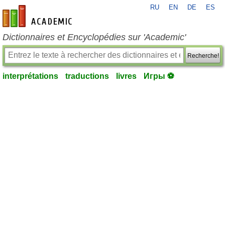
RU
EN
DE
ES
fr-academic.com
Dictionnaires et Encyclopédies sur 'Academic'
Recherche!
interprétations
traductions
livres
Игры ⚽