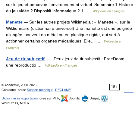
sur le jeu et percevoir l environnement virtuel. Sommaire 1 Histoire
du jeu vidéo 2 Dispositif informatique 2.1 …
Wikipédia en Français
Manette
— Sur les autres projets Wikimedia : « Manette », sur le
Wiktionnaire (dictionnaire universel) Une manette est une poignée
allongée, souvent en métal ou en plastique rigide, qui sert à
actionner certains organes mécaniques. Elle… …
Wikipédia en
Français
Jeu de tir subjectif
— Deux jeux de tir subjectif : FreeDoom,
une reproductio …
Wikipédia en Français
© Academic, 2000-2026
18+
Contactez-nous:
Support technique
,
RÉCLAME
Dictionnaires exportation
, créé sur PHP,
Joomla,
Drupal,
WordPress, MODx.