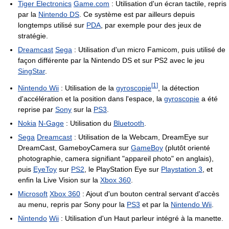
Tiger Electronics
Game.com
: Utilisation d'un écran tactile, repris
par la
Nintendo DS
. Ce système est par ailleurs depuis
longtemps utilisé sur
PDA
, par exemple pour des jeux de
stratégie.
Dreamcast
Sega
: Utilisation d'un micro Famicom, puis utilisé de
façon différente par la Nintendo DS et sur PS2 avec le jeu
SingStar
.
[
1
]
Nintendo Wii
: Utilisation de la
gyroscopie
, la détection
d'accélération et la position dans l'espace, la
gyroscopie
a été
reprise par
Sony
sur la
PS3
.
Nokia
N-Gage
: Utilisation du
Bluetooth
.
Sega
Dreamcast
: Utilisation de la Webcam, DreamEye sur
DreamCast, GameboyCamera sur
GameBoy
(plutôt orienté
photographie, camera signifiant "appareil photo" en anglais),
puis
EyeToy
sur
PS2
, le PlayStation Eye sur
Playstation 3
, et
enfin la Live Vision sur la
Xbox 360
.
Microsoft
Xbox 360
: Ajout d'un bouton central servant d'accès
au menu, repris par Sony pour la
PS3
et par la
Nintendo Wii
.
Nintendo
Wii
: Utilisation d'un Haut parleur intégré à la manette.