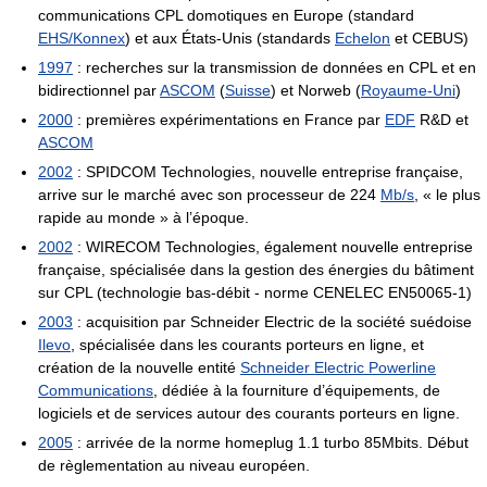
communications CPL domotiques en Europe (standard
EHS/Konnex
) et aux États-Unis (standards
Echelon
et CEBUS)
1997
: recherches sur la transmission de données en CPL et en
bidirectionnel par
ASCOM
(
Suisse
) et Norweb (
Royaume-Uni
)
2000
: premières expérimentations en France par
EDF
R&D et
ASCOM
2002
:
SPIDCOM Technologies
, nouvelle entreprise française,
arrive sur le marché avec son processeur de
224
Mb/s
, « le plus
rapide au monde » à l’époque.
2002
:
WIRECOM Technologies
, également nouvelle entreprise
française, spécialisée dans la gestion des énergies du bâtiment
sur CPL (technologie bas-débit - norme CENELEC EN50065-1)
2003
: acquisition par
Schneider Electric
de la société suédoise
Ilevo
, spécialisée dans les courants porteurs en ligne, et
création de la nouvelle entité
Schneider Electric Powerline
Communications
, dédiée à la fourniture d’équipements, de
logiciels et de services autour des courants porteurs en ligne.
2005
: arrivée de la norme homeplug 1.1 turbo 85Mbits. Début
de règlementation au niveau européen.