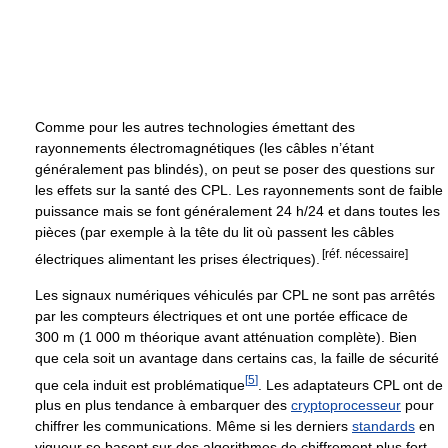
Comme pour les autres technologies émettant des
rayonnements électromagnétiques (les câbles n’étant
généralement pas blindés), on peut se poser des questions sur
les effets sur la santé des CPL. Les rayonnements sont de faible
puissance mais se font généralement
24 h/24
et dans toutes les
pièces (par exemple à la tête du lit où passent les câbles
[réf. nécessaire]
électriques alimentant les prises électriques).
Les signaux numériques véhiculés par CPL ne sont pas arrêtés
par les compteurs électriques et ont une portée efficace de
300 m
(
1 000 m
théorique avant atténuation complète). Bien
que cela soit un avantage dans certains cas, la faille de sécurité
[
5
]
que cela induit est problématique
. Les adaptateurs CPL ont de
plus en plus tendance à embarquer des
cryptoprocesseur
pour
chiffrer les communications. Même si les derniers
standards
en
vigueur se basent sur des algorithmes de chiffrement plus fort