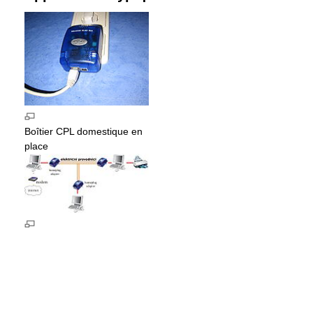
Boîtier CPL domestique en
place