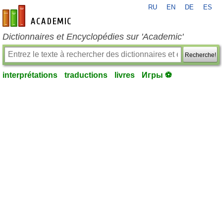
RU
EN
DE
ES
fr-academic.com
Dictionnaires et Encyclopédies sur 'Academic'
Recherche!
interprétations
traductions
livres
Игры ⚽