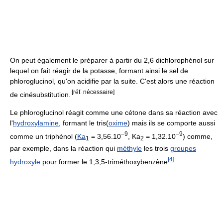
On peut également le préparer à partir du 2,6 dichlorophénol sur
lequel on fait réagir de la potasse, formant ainsi le sel de
phloroglucinol, qu'on acidifie par la suite. C'est alors une réaction
[réf. nécessaire]
de cinésubstitution.
Le phloroglucinol réagit comme une cétone dans sa réaction avec
l'
hydroxylamine
, formant le tris(
oxime
) mais ils se comporte aussi
–9
–9
comme un triphénol (
Ka
= 3,56.10
, Ka
= 1,32.10
) comme,
1
2
par exemple, dans la réaction qui
méthyle
les trois
groupes
[
4
]
hydroxyle
pour former le 1,3,5-triméthoxybenzène
.