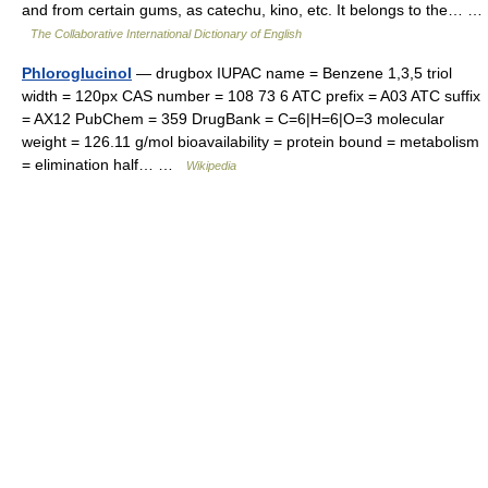
and from certain gums, as catechu, kino, etc. It belongs to the… …
The Collaborative International Dictionary of English
Phloroglucinol
— drugbox IUPAC name = Benzene 1,3,5 triol
width = 120px CAS number = 108 73 6 ATC prefix = A03 ATC suffix
= AX12 PubChem = 359 DrugBank = C=6|H=6|O=3 molecular
weight = 126.11 g/mol bioavailability = protein bound = metabolism
= elimination half… …
Wikipedia