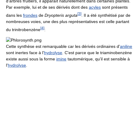
d'arbres fruitiers, il apparaît naturellement dans certaines plantes.
Par exemple, lui et de ses dérivés dont des
acyles
sont présents
[
3
]
dans les
frondes
de
Dryopteris arguta
. Il a été synthétisé par de
nombreuses voies, une des plus représentatives est celle partant
[
4
]
du trinitrobenzène
:
Cette synthèse est remarquable car les dérivés ordinaires d'
aniline
sont inertes face à l'
hydrolyse
. C'est parce que le triaminobenzène
existe aussi sous la forme
imine
tautomérique, qu'il est sensible à
l'
hydrolyse
.