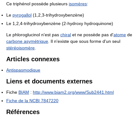
Ce triphénol possède plusieurs
isomères
:
Le
pyrogallol
(1,2,3-trihydroxybenzène)
Le 1,2,4-trihydroxybenzène (2-hydroxy hydroquinone)
Le phloroglucinol n'est pas
chiral
et ne possède pas d'
atome
de
carbone asymétrique
. Il n'existe que sous forme d'un seul
stéréoisomère
.
Articles connexes
Antispasmodique
Liens et documents externes
Fiche
BIAM
:
http://www.biam2.org/www/Sub2441.html
Fiche de la NCBI 7847220
Références