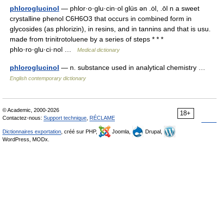
phloroglucinol
— phlor·o·glu·cin·ol glüs ən .ȯl, .ōl n a sweet
crystalline phenol C6H6O3 that occurs in combined form in
glycosides (as phlorizin), in resins, and in tannins and that is usu.
made from trinitrotoluene by a series of steps * * *
phlo·ro·glu·ci·nol …
Medical dictionary
phloroglucinol
— n. substance used in analytical chemistry …
English contemporary dictionary
© Academic, 2000-2026
18+
Contactez-nous:
Support technique
,
RÉCLAME
Dictionnaires exportation
, créé sur PHP,
Joomla,
Drupal,
WordPress, MODx.