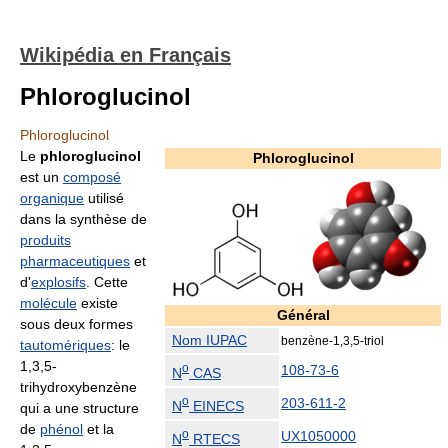
Wikipédia en Français
Phloroglucinol
Phloroglucinol
Le
phloroglucinol
Phloroglucinol
est un
composé
organique
utilisé
dans la synthèse de
produits
pharmaceutiques
et
d'
explosifs
. Cette
molécule
existe
Général
sous deux formes
Nom IUPAC
benzène-1,3,5-triol
tautomériques
: le
1,3,5-
o
108-73-6
N
CAS
trihydroxybenzène
o
203-611-2
N
EINECS
qui a une structure
de
phénol
et la
o
UX1050000
N
RTECS