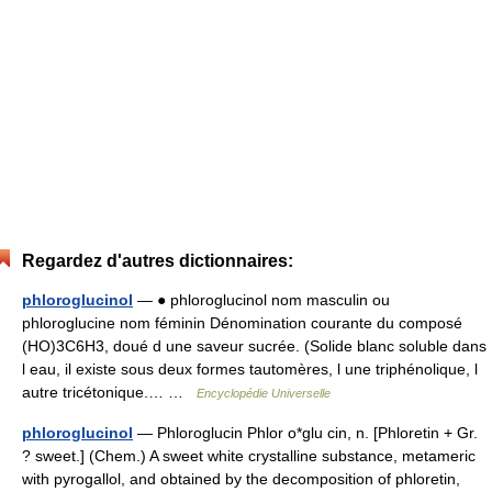
Regardez d'autres dictionnaires:
phloroglucinol
— ● phloroglucinol nom masculin ou
phloroglucine nom féminin Dénomination courante du composé
(HO)3C6H3, doué d une saveur sucrée. (Solide blanc soluble dans
l eau, il existe sous deux formes tautomères, l une triphénolique, l
autre tricétonique.… …
Encyclopédie Universelle
phloroglucinol
— Phloroglucin Phlor o*glu cin, n. [Phloretin + Gr.
? sweet.] (Chem.) A sweet white crystalline substance, metameric
with pyrogallol, and obtained by the decomposition of phloretin,