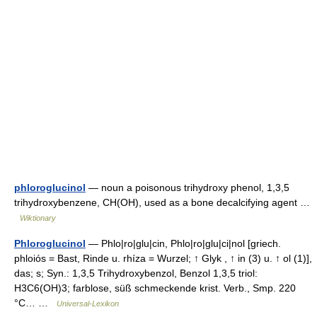
phloroglucinol
— noun a poisonous trihydroxy phenol, 1,3,5
trihydroxybenzene, CH(OH), used as a bone decalcifying agent …
Wiktionary
Phloroglucinol
— Phlo|ro|glu|cin, Phlo|ro|glu|ci|nol [griech.
phloiós = Bast, Rinde u. rhíza = Wurzel; ↑ Glyk , ↑ in (3) u. ↑ ol (1)],
das; s; Syn.: 1,3,5 Trihydroxybenzol, Benzol 1,3,5 triol:
H3C6(OH)3; farblose, süß schmeckende krist. Verb., Smp. 220
°C… …
Universal-Lexikon