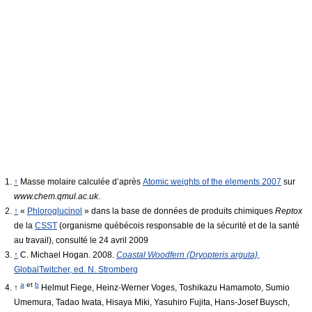
↑
Masse molaire calculée d’après
Atomic weights of the elements 2007
sur
www.chem.qmul.ac.uk
.
↑
«
Phloroglucinol
» dans la base de données de produits chimiques
Reptox
de la
CSST
(organisme québécois responsable de la sécurité et de la santé
au travail), consulté le 24 avril 2009
↑
C. Michael Hogan. 2008.
Coastal Woodfern (Dryopteris arguta}
,
GlobalTwitcher, ed. N. Stromberg
a
et
b
↑
Helmut Fiege, Heinz-Werner Voges, Toshikazu Hamamoto, Sumio
Umemura, Tadao Iwata, Hisaya Miki, Yasuhiro Fujita, Hans-Josef Buysch,