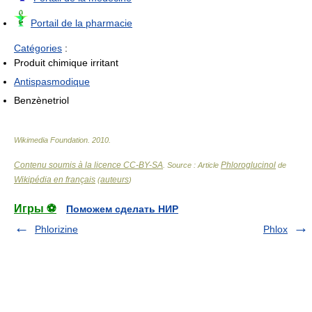
Portail de la pharmacie
Catégories
:
Produit chimique irritant
Antispasmodique
Benzènetriol
Wikimedia Foundation
.
2010
.
Contenu soumis à la licence CC-BY-SA
Phloroglucinol
. Source : Article
de
Wikipédia en français
auteurs
(
)
Игры ⚽
Поможем сделать НИР
Phlorizine
Phlox