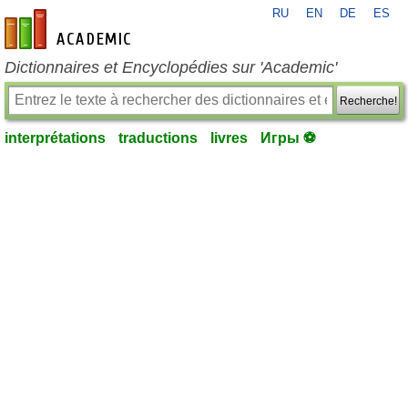
RU
EN
DE
ES
fr-academic.com
Dictionnaires et Encyclopédies sur 'Academic'
Recherche!
interprétations
traductions
livres
Игры ⚽