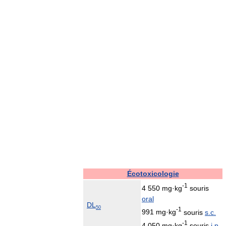
Écotoxicologie
-1
4 550
mg
·
kg
souris
oral
DL
50
-1
991
mg
·
kg
souris
s.c.
-1
4 050
mg
·
kg
souris
i.p.