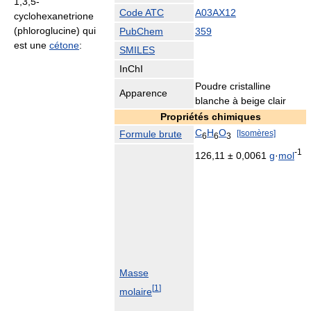
1,3,5-
Code ATC
A03
AX12
cyclohexanetrione
(phloroglucine) qui
PubChem
359
est une
cétone
:
SMILES
InChI
Poudre cristalline
Apparence
blanche à beige clair
Propriétés chimiques
C
H
O
Formule brute
[Isomères]
6
6
3
-1
126,11 ± 0,0061
g
·
mol
Masse
[
1
]
molaire