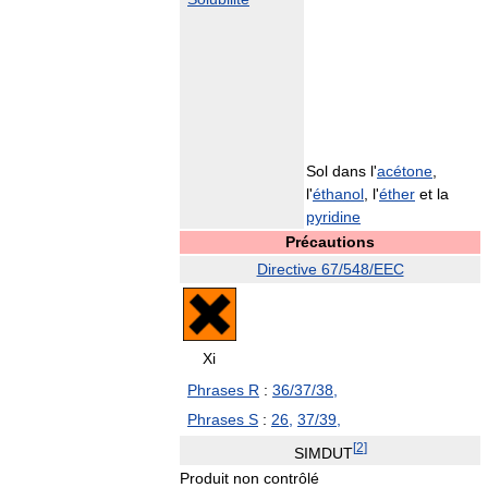
Sol dans l'
acétone
,
l'
éthanol
, l'
éther
et la
pyridine
Précautions
Directive 67/548/EEC
Xi
Phrases R
:
36/37/38,
Phrases S
:
26,
37/39,
[
2
]
SIMDUT
Produit non contrôlé