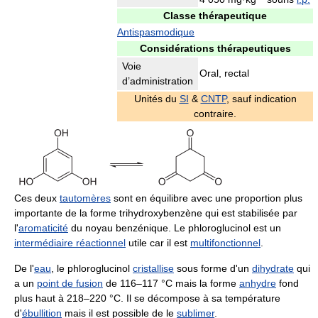
Classe thérapeutique
Antispasmodique
Considérations thérapeutiques
Voie
Oral, rectal
d’administration
Unités du
SI
&
CNTP
, sauf indication
contraire.
Ces deux
tautomères
sont en équilibre avec une proportion plus
importante de la forme trihydroxybenzène qui est stabilisée par
l'
aromaticité
du noyau benzénique. Le phloroglucinol est un
intermédiaire réactionnel
utile car il est
multifonctionnel
.
De l'
eau
, le phloroglucinol
cristallise
sous forme d'un
dihydrate
qui
a un
point de fusion
de
116
–
117
°C
mais la forme
anhydre
fond
plus haut à
218
–
220
°C
. Il se décompose à sa température
d'
ébullition
mais il est possible de le
sublimer
.