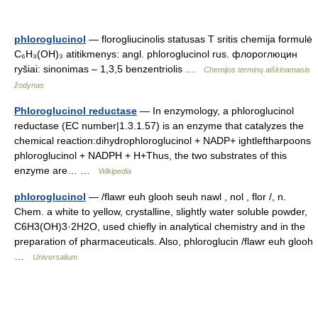
phloroglucinol
— florogliucinolis statusas T sritis chemija formulė
C₆H₃(OH)₃ atitikmenys: angl. phloroglucinol rus. флороглюцин
ryšiai: sinonimas – 1,3,5 benzentriolis …
Chemijos terminų aiškinamasis
žodynas
Phloroglucinol reductase
— In enzymology, a phloroglucinol
reductase (EC number|1.3.1.57) is an enzyme that catalyzes the
chemical reaction:dihydrophloroglucinol + NADP+ ightleftharpoons
phloroglucinol + NADPH + H+Thus, the two substrates of this
enzyme are… …
Wikipedia
phloroglucinol
— /flawr euh glooh seuh nawl , nol , flor /, n.
Chem. a white to yellow, crystalline, slightly water soluble powder,
C6H3(OH)3·2H2O, used chiefly in analytical chemistry and in the
preparation of pharmaceuticals. Also, phloroglucin /flawr euh glooh
…
Universalium