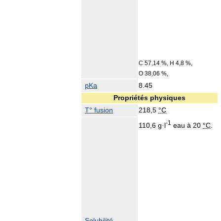
C 57,14 %, H 4,8 %,
O 38,06 %,
pKa
8.45
Propriétés physiques
T° fusion
218,5
°C
-1
110,6
g
·
l
eau à
20
°C
.
Solubilité