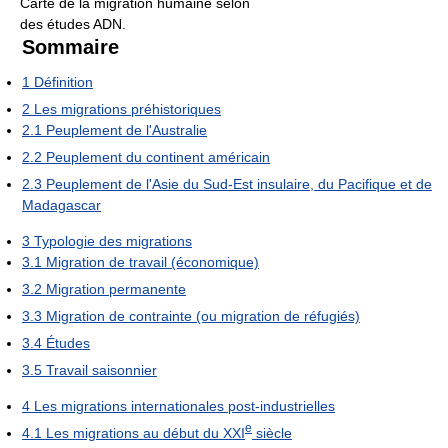
Carte de la migration humaine selon
des études ADN.
Sommaire
1
Définition
2
Les migrations préhistoriques
2.1
Peuplement de l'Australie
2.2
Peuplement du continent américain
2.3
Peuplement de l'Asie du Sud-Est insulaire, du Pacifique et de
Madagascar
3
Typologie des migrations
3.1
Migration de travail (économique)
3.2
Migration permanente
3.3
Migration de contrainte (ou migration de réfugiés)
3.4
Études
3.5
Travail saisonnier
4
Les migrations internationales post-industrielles
e
4.1
Les migrations au début du XXI
siècle