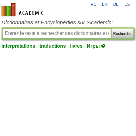
RU
EN
DE
ES
fr-academic.com
Dictionnaires et Encyclopédies sur 'Academic'
Recherche!
interprétations
traductions
livres
Игры ⚽