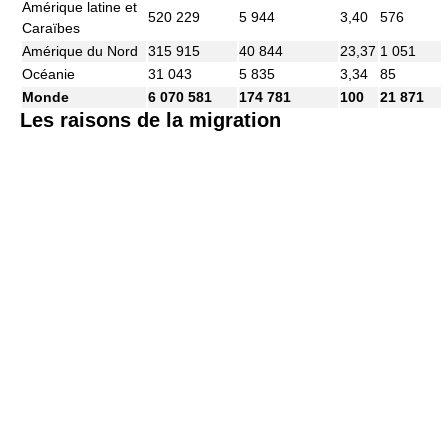
Amérique latine et
520 229
5 944
3,40
576
Caraïbes
Amérique du Nord
315 915
40 844
23,37
1 051
Océanie
31 043
5 835
3,34
85
Monde
6 070 581
174 781
100
21 871
Les raisons de la migration