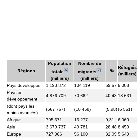
Population
Nombre de
Réfugiés
[
6
]
[
7
]
Régions
%
totale
migrants
(milliers)
(milliers)
(milliers)
Pays développés
1 193 872
104 119
59,57
5 008
Pays en
4 876 709
70 662
40,43
13 631
développement
(dont pays les
(667 757)
(10 458)
(5,98)
(6 551)
moins avancés)
Afrique
795 671
16 277
9,31
6 060
Asie
3 679 737
49 781
28,48
8 450
Europe
727 986
56 100
32,09
5 649