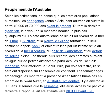
Peuplement de l'Australie
Selon les estimations, on pense que les premières populations
humaines, les
aborigènes
venus d'Asie, sont arrivées en Australie
entre 40 000 et 70 000 ans
avant le présent
. Durant la dernière
glaciation
, le niveau de la mer était beaucoup plus bas
qu'aujourd'hui. La côte australienne se situait au niveau de la mer
de
Timor
. L'
Australie
et la
Nouvelle-Guinée
formaient un seul
continent, appelé
Sahul
et étaient reliées par un isthme situé au
niveau de la
mer d'Arafura
, du
golfe de Carpentarie
et du
détroit
de Torres
. Selon une théorie plus récente, des hommes auraient
navigué sur de petites distances à partir des îles de l'actuelle
Indonésie
pour atteindre le Sahul. Puis, par voie terrestre, ils se
seraient dispersés sur l'ensemble du continent. Les témoignages
archéologiques montrent la présence d'habitations humaines en
amont de la
Swan River
, en
Australie-Occidentale
, il y a environ 40
000 ans. Il semble que la
Tasmanie
, elle aussi accessible par voie
terrestre à l'époque, ait été atteinte vers
30 000 avant J.-C.