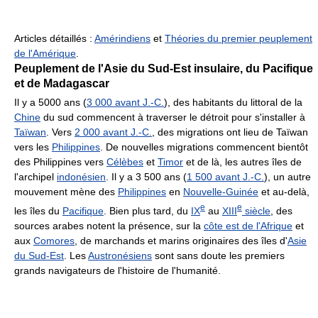
Articles détaillés :
Amérindiens
et
Théories du premier peuplement
de l'Amérique
.
Peuplement de l'Asie du Sud-Est insulaire, du Pacifique
et de Madagascar
Il y a 5000 ans (
3 000 avant J.-C.
), des habitants du littoral de la
Chine
du sud commencent à traverser le détroit pour s'installer à
Taïwan
. Vers
2 000 avant J.-C.
, des migrations ont lieu de Taïwan
vers les
Philippines
. De nouvelles migrations commencent bientôt
des Philippines vers
Célèbes
et
Timor
et de là, les autres îles de
l'archipel
indonésien
. Il y a 3 500 ans (
1 500 avant J.-C.
), un autre
mouvement mène des
Philippines
en
Nouvelle-Guinée
et au-delà,
e
e
les îles du
Pacifique
. Bien plus tard, du
IX
au
XIII
siècle
, des
sources arabes notent la présence, sur la
côte est de l'Afrique
et
aux
Comores
, de marchands et marins originaires des îles d'
Asie
du Sud-Est
. Les
Austronésiens
sont sans doute les premiers
grands navigateurs de l'histoire de l'humanité.