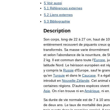
5
Voir
aussi
5
.
1
Références
externes
5
.
2
Liens
externes
5
.
3
Bibliographie
Description
Son
corps
,
long
de
22
à
27
cm
,
haut
de
10
entièrement
recouvert
de
piquants
creux
q
transformés
.
Sa
masse
varie
énormément
et
selon
l
'
abondance
de
la
nourriture
,
de
5
2
kg
.
Il
est
commun
dans
toute
l
'
Europe
,
j
latitude
Nord
.
Le
hérisson
européen
est
ré
y
compris
la
Russie
d
'
Europe
,
sauf
le
gran
qu
'
en
Turquie
et
dans
le
Caucase
.
Il
a
éga
introduit
en
Nouvelle
-
Zélande
.
Cet
animal
certaines
régions
.
D
'
autres
espèces
vivent
Asie
.
On
n
'
en
trouve
ni
en
Amérique
,
ni
en
Sa
durée
de
vie
normale
est
de
7
à
10
ans
de
deux
ans
.
Le
taux
de
mortalité
des
jeun