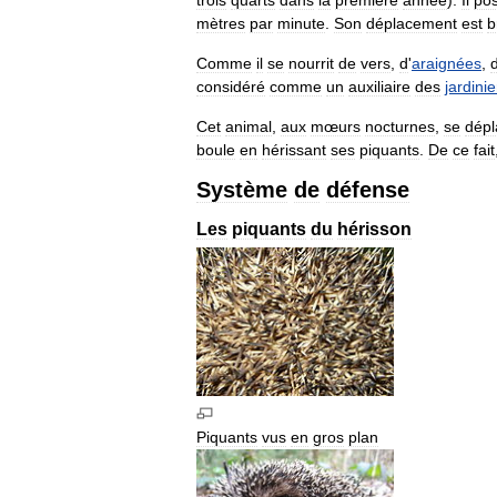
trois
quarts
dans
la
première
année
).
Il
po
mètres
par
minute
.
Son
déplacement
est
b
Comme
il
se
nourrit
de
vers
,
d
'
araignées
,
considéré
comme
un
auxiliaire
des
jardinie
Cet
animal
,
aux
mœurs
nocturnes
,
se
dépl
boule
en
hérissant
ses
piquants
.
De
ce
fait
Système
de
défense
Les
piquants
du
hérisson
Piquants
vus
en
gros
plan