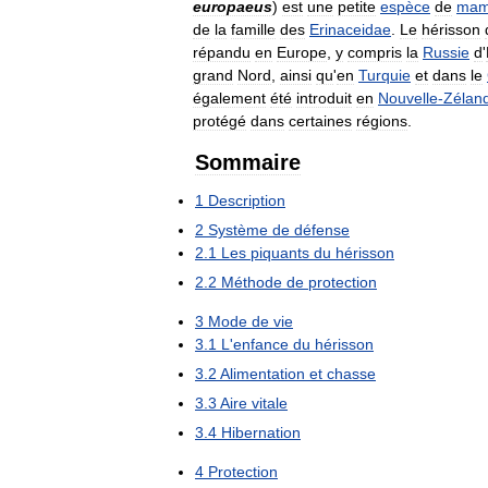
europaeus
)
est
une
petite
espèce
de
mam
de
la
famille
des
Erinaceidae
.
Le
hérisson
répandu
en
Europe
,
y
compris
la
Russie
d
'
grand
Nord
,
ainsi
qu
'
en
Turquie
et
dans
le
également
été
introduit
en
Nouvelle
-
Zélan
protégé
dans
certaines
régions
.
Sommaire
1
Description
2
Système
de
défense
2
.
1
Les
piquants
du
hérisson
2
.
2
Méthode
de
protection
3
Mode
de
vie
3
.
1
L
'
enfance
du
hérisson
3
.
2
Alimentation
et
chasse
3
.
3
Aire
vitale
3
.
4
Hibernation
4
Protection