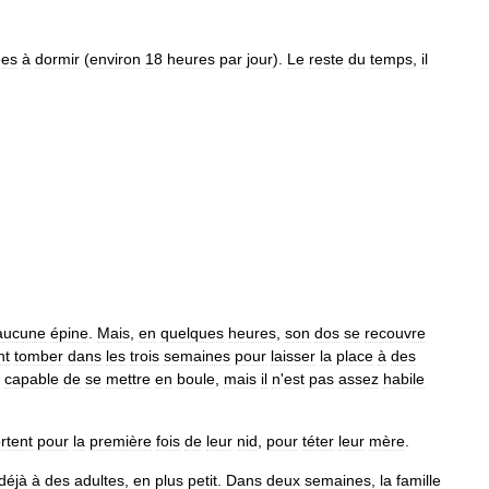
ées
à
dormir
(
environ
18
heures
par
jour
).
Le
reste
du
temps
,
il
aucune
épine
.
Mais
,
en
quelques
heures
,
son
dos
se
recouvre
nt
tomber
dans
les
trois
semaines
pour
laisser
la
place
à
des
capable
de
se
mettre
en
boule
,
mais
il
n
'
est
pas
assez
habile
rtent
pour
la
première
fois
de
leur
nid
,
pour
téter
leur
mère
.
déjà
à
des
adultes
,
en
plus
petit
.
Dans
deux
semaines
,
la
famille