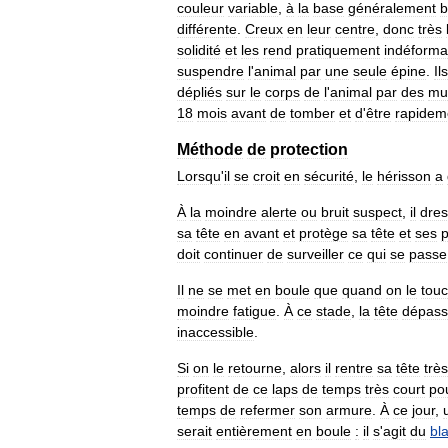
couleur
variable
,
à
la
base
généralement
b
différente
.
Creux
en
leur
centre
,
donc
très
solidité
et
les
rend
pratiquement
indéforma
suspendre
l
'
animal
par
une
seule
épine
.
Ils
dépliés
sur
le
corps
de
l
'
animal
par
des
mu
18
mois
avant
de
tomber
et
d
'
être
rapidem
Méthode
de
protection
Lorsqu
'
il
se
croit
en
sécurité
,
le
hérisson
a
À
la
moindre
alerte
ou
bruit
suspect
,
il
dre
sa
tête
en
avant
et
protège
sa
tête
et
ses
p
doit
continuer
de
surveiller
ce
qui
se
passe
Il
ne
se
met
en
boule
que
quand
on
le
tou
moindre
fatigue
.
À
ce
stade
,
la
tête
dépas
inaccessible
.
Si
on
le
retourne
,
alors
il
rentre
sa
tête
très
profitent
de
ce
laps
de
temps
très
court
po
temps
de
refermer
son
armure
.
À
ce
jour
,
serait
entièrement
en
boule
:
il
s
'
agit
du
bl