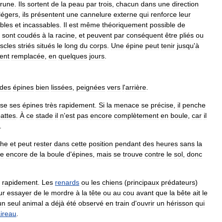
rune
.
Ils
sortent
de
la
peau
par
trois
,
chacun
dans
une
direction
légers
,
ils
présentent
une
cannelure
externe
qui
renforce
leur
bles
et
incassables
.
Il
est
même
théoriquement
possible
de
sont
coudés
à
la
racine
,
et
peuvent
par
conséquent
être
pliés
ou
scles
striés
situés
le
long
du
corps
.
Une
épine
peut
tenir
jusqu
'
à
ent
remplacée
,
en
quelques
jours
.
des
épines
bien
lissées
,
peignées
vers
l
'
arrière
.
sse
ses
épines
très
rapidement
.
Si
la
menace
se
précise
,
il
penche
attes
.
À
ce
stade
il
n
'
est
pas
encore
complètement
en
boule
,
car
il
.
che
et
peut
rester
dans
cette
position
pendant
des
heures
sans
la
se
encore
de
la
boule
d
'
épines
,
mais
se
trouve
contre
le
sol
,
donc
rapidement
.
Les
renards
ou
les
chiens
(
principaux
prédateurs
)
ur
essayer
de
le
mordre
à
la
tête
ou
au
cou
avant
que
la
bête
ait
le
un
seul
animal
a
déjà
été
observé
en
train
d
'
ouvrir
un
hérisson
qui
aireau
.