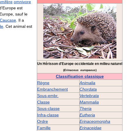
mifère
omnivore
d
'
Europe
est
Europe
,
sauf
le
Caucase
.
Il
a
de
.
Cet
animal
est
Un
Hérisson
d
'
Europe
occidentale
en
milieu
naturel
(
Erinaceus
europaeus
)
Classification
classique
Règne
Animalia
Embranchement
Chordata
Sous
-
embr
.
Vertebrata
Classe
Mammalia
Sous
-
classe
Theria
Infra
-
classe
Eutheria
Ordre
Erinaceomorpha
Famille
Erinaceidae