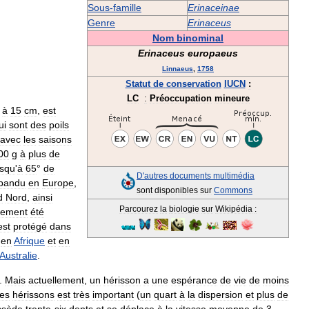
Sous
-
famille
Erinaceinae
Genre
Erinaceus
Nom
binominal
Erinaceus
europaeus
Linnaeus
,
1758
Statut
de
conservation
IUCN
:
LC
:
Préoccupation
mineure
à
15
cm
,
est
ui
sont
des
poils
avec
les
saisons
00
g
à
plus
de
usqu
'
à
65
°
de
D
'
autres
documents
multimédia
pandu
en
Europe
,
sont
disponibles
sur
Commons
d
Nord
,
ainsi
Parcourez
la
biologie
sur
Wikipédia
:
lement
été
est
protégé
dans
en
Afrique
et
en
Australie
.
.
Mais
actuellement
,
un
hérisson
a
une
espérance
de
vie
de
moins
es
hérissons
est
très
important
(
un
quart
à
la
dispersion
et
plus
de