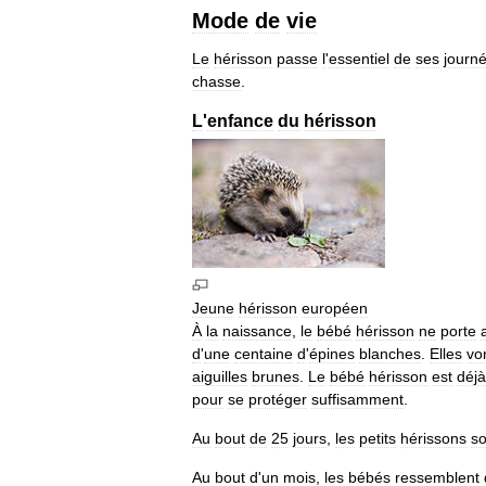
Mode
de
vie
Le
hérisson
passe
l
'
essentiel
de
ses
journ
chasse
.
L
'
enfance
du
hérisson
Jeune
hérisson
européen
À
la
naissance
,
le
bébé
hérisson
ne
porte
d
'
une
centaine
d
'
épines
blanches
.
Elles
vo
aiguilles
brunes
.
Le
bébé
hérisson
est
déjà
pour
se
protéger
suffisamment
.
Au
bout
de
25
jours
,
les
petits
hérissons
so
Au
bout
d
'
un
mois
,
les
bébés
ressemblent