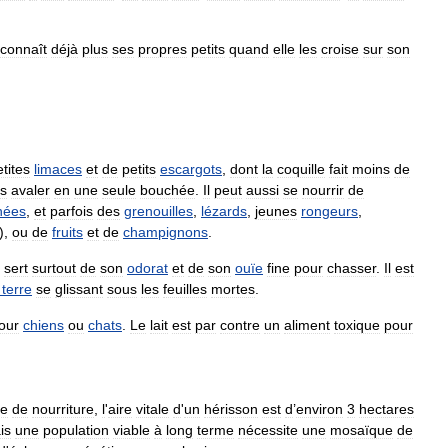
econnaît
déjà
plus
ses
propres
petits
quand
elle
les
croise
sur
son
tites
limaces
et
de
petits
escargots
,
dont
la
coquille
fait
moins
de
es
avaler
en
une
seule
bouchée
.
Il
peut
aussi
se
nourrir
de
nées
,
et
parfois
des
grenouilles
,
lézards
,
jeunes
rongeurs
,
),
ou
de
fruits
et
de
champignons
.
sert
surtout
de
son
odorat
et
de
son
ouïe
fine
pour
chasser
.
Il
est
terre
se
glissant
sous
les
feuilles
mortes
.
our
chiens
ou
chats
.
Le
lait
est
par
contre
un
aliment
toxique
pour
re
de
nourriture
,
l
'
aire
vitale
d
'
un
hérisson
est
d
’
environ
3
hectares
is
une
population
viable
à
long
terme
nécessite
une
mosaïque
de