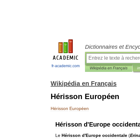
Dictionnaires et Ency
fr-academic.com
Wikipédia en Français
i
Wikipédia en Français
Hérisson Européen
Hérisson
Européen
Hérisson
d
'
Europe
occident
Le
Hérisson
d
'
Europe
occidentale
(
Erin