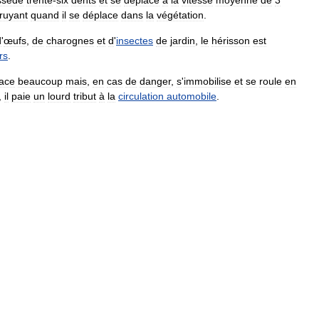
ssède
trente
-
six
dents
et
se
déplace
à
la
vitesse
moyenne
de
3
ruyant
quand
il
se
déplace
dans
la
végétation
.
d
'
œufs
,
de
charognes
et
d
'
insectes
de
jardin
,
le
hérisson
est
rs
.
ace
beaucoup
mais
,
en
cas
de
danger
,
s
'
immobilise
et
se
roule
en
,
il
paie
un
lourd
tribut
à
la
circulation
automobile
.