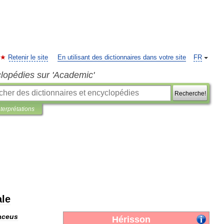
Retenir le site
En utilisant des dictionnaires dans votre site
FR
clopédies sur 'Academic'
Recherche!
nterprétations
ale
aceus
Hérisson