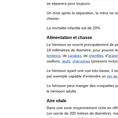
se
séparera
pour
toujours
.
Un
mois
après
la
séparation
,
la
mère
ne
r
chemin
.
La
mortalité
infantile
est
de
20
%.
Alimentation
et
chasse
Le
hérisson
se
nourrit
principalement
de
pe
18
millimètres
de
diamètre
,
pour
pouvoir
l
lombrics
,
de
carabes
,
de
chenilles
,
d
'
araig
oisillons
,
œufs
,
charognes
(
poissons
inclus
Le
hérisson
ayant
une
vue
très
basse
,
il
se
par
exemple
capable
d
'
entendre
un
ver
de
Le
hérisson
peut
manger
des
croquettes
p
le
hérisson
adulte
.
Aire
vitale
Dans
une
zone
moyennement
riche
en
off
(
un
cercle
de
200
mètres
de
diamètre
),
ma