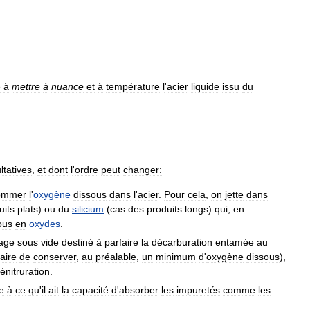
e
à
mettre
à
nuance
et
à
température
l
'
acier
liquide
issu
du
ltatives
,
et
dont
l
'
ordre
peut
changer:
ommer
l
'
oxygène
dissous
dans
l
'
acier
.
Pour
cela
,
on
jette
dans
uits
plats
)
ou
du
silicium
(
cas
des
produits
longs
)
qui
,
en
ous
en
oxydes
.
age
sous
vide
destiné
à
parfaire
la
décarburation
entamée
au
aire
de
conserver
,
au
préalable
,
un
minimum
d
'
oxygène
dissous
),
énitruration
.
e
à
ce
qu
'
il
ait
la
capacité
d
'
absorber
les
impuretés
comme
les