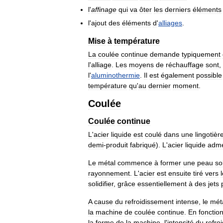
l
'
affinage
qui
va
ôter
les
derniers
éléments
l
'
ajout
des
éléments
d
'
alliages
.
Mise
à
température
La
coulée
continue
demande
typiquement
l
'
alliage
.
Les
moyens
de
réchauffage
sont
,
l
'
aluminothermie
.
Il
est
également
possible
température
qu
'
au
dernier
moment
.
Coulée
Coulée
continue
L
'
acier
liquide
est
coulé
dans
une
lingotièr
demi
-
produit
fabriqué
).
L
'
acier
liquide
adm
Le
métal
commence
à
former
une
peau
so
rayonnement
.
L
'
acier
est
ensuite
tiré
vers
solidifier
,
grâce
essentiellement
à
des
jets
A
cause
du
refroidissement
intense
,
le
mét
la
machine
de
coulée
continue
.
En
fonctio
la
forme
de
la
machine
,
l
'
intensité
du
refro