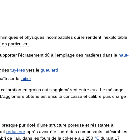
chimiques
et
physiques
incompatibles
qui
le
rendent
inexploitable
e
en
particulier:
upporter
l
'
écrasement
dû
à
l
'
empilage
des
matières
dans
le
haut
-
t
des
tuyères
vers
le
gueulard
aîtriser
le
laitier
calibration
en
grains
qui
s
'
agglomèrent
entre
eux
.
Le
mélange
L
’
aggloméré
obtenu
est
ensuite
concassé
et
calibré
puis
chargé
e
presque
pur
doté
d
'
une
structure
poreuse
et
résistante
à
ant
réducteur
après
avoir
été
libéré
des
composants
indésirables
abri
de
l
'
air
,
dans
les
fours
de
la
cokerie
à
1
250
°
C
durant
17