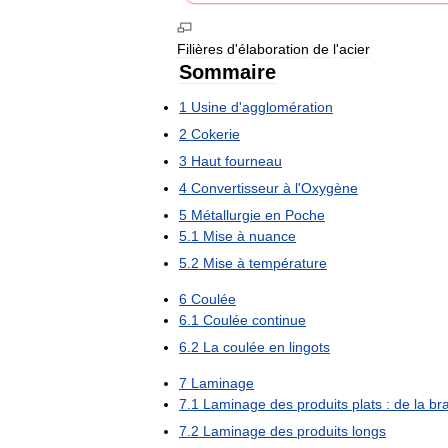
Filières
d
'
élaboration
de
l
'
acier
Sommaire
1
Usine
d
'
agglomération
2
Cokerie
3
Haut
fourneau
4
Convertisseur
à
l
'
Oxygène
5
Métallurgie
en
Poche
5
.
1
Mise
à
nuance
5
.
2
Mise
à
température
6
Coulée
6
.
1
Coulée
continue
6
.
2
La
coulée
en
lingots
7
Laminage
7
.
1
Laminage
des
produits
plats
:
de
la
br
7
.
2
Laminage
des
produits
longs