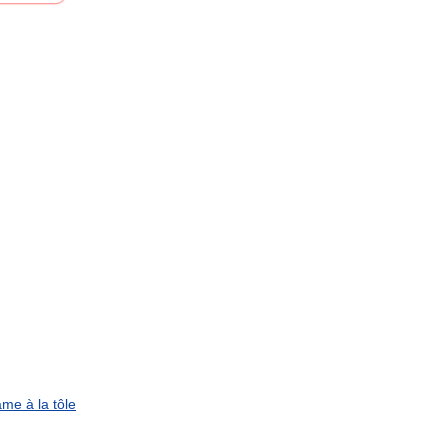
ame
à
la
tôle