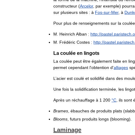
constructeur
(
Arcelor
,
par
exemple
)
pourra
sur
plusieurs
sites
:
à
Fos
-
sur
-
Mer
,
à
Dunk
Pour
plus
de
renseignements
sur
la
coulée
M
.
Heinrich
Alban
:
http:
//
pastel
.
paristech
.
o
M
.
Frédéric
Costes
:
http:
//
pastel
.
paristech
La
coulée
en
lingots
La
coulée
peut
être
également
faite
en
lin
permet
cependant
l
'
obtention
d
'
alliages
sp
L
’
acier
est
coulé
et
solidifié
dans
des
moul
Une
fois
la
solidification
terminée
,
les
lingo
Après
un
réchauffage
à
1
200
°
C
,
ils
sont
Brames
,
ébauches
de
produits
plats
(
slabb
Blooms
,
futurs
produits
longs
(
blooming
).
Laminage