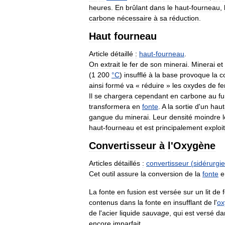
heures
.
En
brûlant
dans
le
haut
-
fourneau
,
carbone
nécessaire
à
sa
réduction
.
Haut
fourneau
Article
détaillé
:
haut
-
fourneau
.
On
extrait
le
fer
de
son
minerai
.
Minerai
et
(
1
200
°
C
)
insufflé
à
la
base
provoque
la
c
ainsi
formé
va
«
réduire
»
les
oxydes
de
fe
Il
se
chargera
cependant
en
carbone
au
fu
transformera
en
fonte
.
A
la
sortie
d
'
un
haut
gangue
du
minerai
.
Leur
densité
moindre
haut
-
fourneau
et
est
principalement
exploi
Convertisseur
à
l
'
Oxygène
Articles
détaillés
:
convertisseur
(
sidérurgie
Cet
outil
assure
la
conversion
de
la
fonte
e
La
fonte
en
fusion
est
versée
sur
un
lit
de
contenus
dans
la
fonte
en
insufflant
de
l
'
ox
de
l
'
acier
liquide
sauvage
,
qui
est
versé
da
encore
imparfait
.