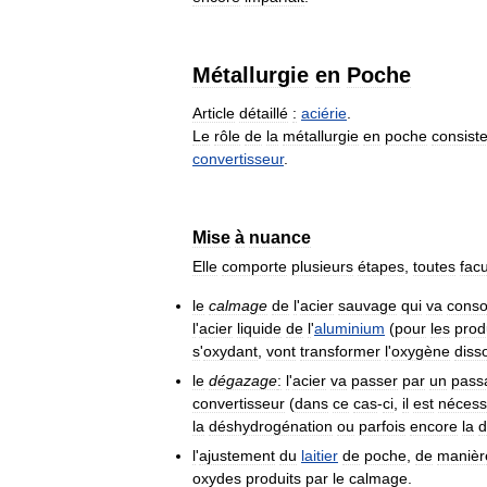
Métallurgie
en
Poche
Article
détaillé
:
aciérie
.
Le
rôle
de
la
métallurgie
en
poche
consist
convertisseur
.
Mise
à
nuance
Elle
comporte
plusieurs
étapes
,
toutes
facu
le
calmage
de
l
'
acier
sauvage
qui
va
cons
l
'
acier
liquide
de
l
'
aluminium
(
pour
les
prod
s
'
oxydant
,
vont
transformer
l
'
oxygène
diss
le
dégazage
:
l
'
acier
va
passer
par
un
pass
convertisseur
(
dans
ce
cas
-
ci
,
il
est
nécess
la
déshydrogénation
ou
parfois
encore
la
d
l
'
ajustement
du
laitier
de
poche
,
de
manièr
oxydes
produits
par
le
calmage
.