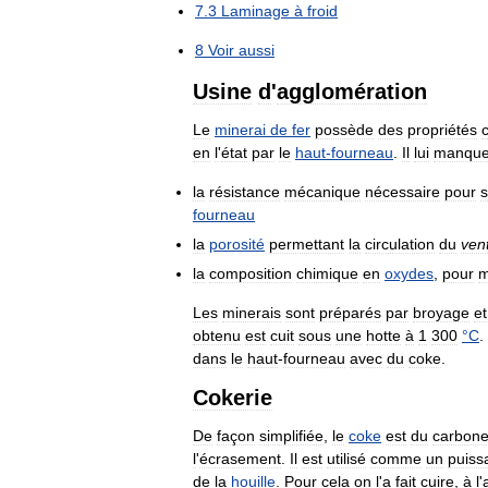
7
.
3
Laminage
à
froid
8
Voir
aussi
Usine
d
'
agglomération
Le
minerai
de
fer
possède
des
propriétés
en
l
'
état
par
le
haut
-
fourneau
.
Il
lui
manqu
la
résistance
mécanique
nécessaire
pour
s
fourneau
la
porosité
permettant
la
circulation
du
ven
la
composition
chimique
en
oxydes
,
pour
m
Les
minerais
sont
préparés
par
broyage
et
obtenu
est
cuit
sous
une
hotte
à
1
300
°
C
.
dans
le
haut
-
fourneau
avec
du
coke
.
Cokerie
De
façon
simplifiée
,
le
coke
est
du
carbon
l
'
écrasement
.
Il
est
utilisé
comme
un
puiss
de
la
houille
.
Pour
cela
on
l
'
a
fait
cuire
,
à
l
'