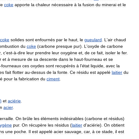
le
coke
apporte
la
chaleur
nécessaire
à
la
fusion
du
minerai
et
le
coke
solides
sont
enfournés
par
le
haut
,
le
gueulard
.
L
'
air
chaud
ombustion
du
coke
(
carbone
presque
pur
).
L
'
oxyde
de
carbone
r
,
c
'
est
-
à
-
dire
leur
prendre
leur
oxygène
et
,
de
ce
fait
,
isoler
le
fer
.
r
et
à
mesure
de
sa
descente
dans
le
haut
-
fourneau
et
se
-
fourneaux
ces
oxydes
sont
recupérés
à
l
'
état
liquide
,
avec
la
les
fait
flotter
au
-
dessus
de
la
fonte
.
Ce
résidu
est
appelé
laitier
du
té
pour
la
fabrication
du
ciment
.
)
et
aciérie
.
n
acier
.
ferraille
.
On
brûle
les
éléments
indésirables
(
carbone
et
résidus
)
ygène
pur
.
On
récupère
les
résidus
(
laitier
d
'
aciérie
).
On
obtient
ns
une
poche
.
Il
est
appelé
acier
sauvage
,
car
,
à
ce
stade
,
il
est