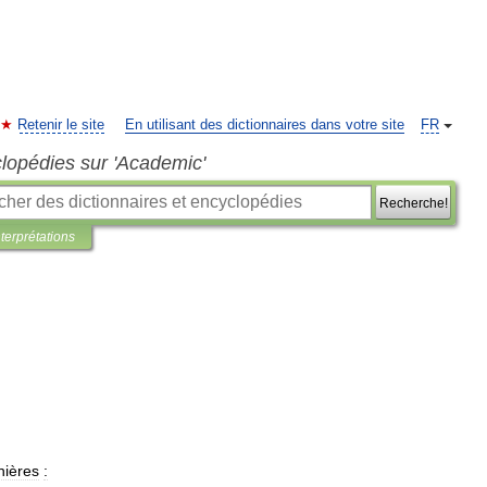
Retenir le site
En utilisant des dictionnaires dans votre site
FR
clopédies sur 'Academic'
Recherche!
nterprétations
ières
: