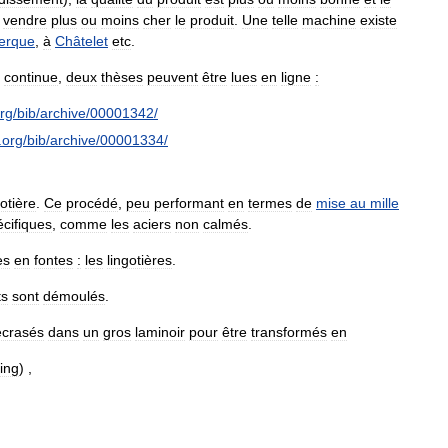
vendre
plus
ou
moins
cher
le
produit
.
Une
telle
machine
existe
erque
,
à
Châtelet
etc
.
continue
,
deux
thèses
peuvent
être
lues
en
ligne
:
rg
/
bib
/
archive
/
00001342
/
.
org
/
bib
/
archive
/
00001334
/
gotière
.
Ce
procédé
,
peu
performant
en
termes
de
mise
au
mille
écifiques
,
comme
les
aciers
non
calmés
.
es
en
fontes
:
les
lingotières
.
ts
sont
démoulés
.
écrasés
dans
un
gros
laminoir
pour
être
transformés
en
ing
) ,