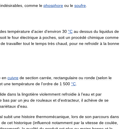
indésirables
,
comme
le
phosphore
ou
le
soufre
.
des
température
d
'
acier
d
'
environ
30
°
C
au
dessus
du
liquidus
de
soit
le
four
électrique
à
poches
,
soit
un
procédé
chimique
comme
de
travailler
tout
le
temps
très
chaud
,
pour
ne
refroidir
à
la
bonne
e
en
cuivre
de
section
carrée
,
rectangulaire
ou
ronde
(
selon
le
et
une
température
de
l
'
ordre
de
1
500
°
C
.
lide
dans
la
lingotière
violemment
refroidie
à
l
'
eau
et
par
le
bas
par
un
jeu
de
rouleaux
et
d
'
extracteur
,
il
achève
de
se
pariétaux
d
'
eau
.
al
subit
une
histoire
thermomécanique
,
lors
de
son
parcours
dans
n
de
cet
historique
(
influencé
notamment
par
la
vitesse
de
coulée
,
idissement
),
la
qualité
du
produit
est
plus
ou
moins
bonne
et
le