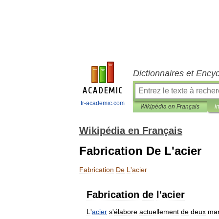
Dictionnaires et Ency
fr-academic.com
Wikipédia en Français
i
Wikipédia en Français
Fabrication De L'acier
Fabrication
De
L
'
acier
Fabrication
de
l
'
acier
L
'
acier
s
'
élabore
actuellement
de
deux
man