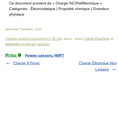
Ce document provient de « Charge %C3%A9lectrique ».
Catégories :
Électrostatique
|
Propriété chimique
|
Grandeur
physique
Wikimedia Foundation
.
2010
.
Contenu soumis à la licence CC-BY-SA
Charge Électrique
. Source : Article
de
Wikipédia en français
auteurs
(
)
Игры ⚽
Нужно сделать НИР?
Charge À Payer
Charge Électrique Non
Linéaire