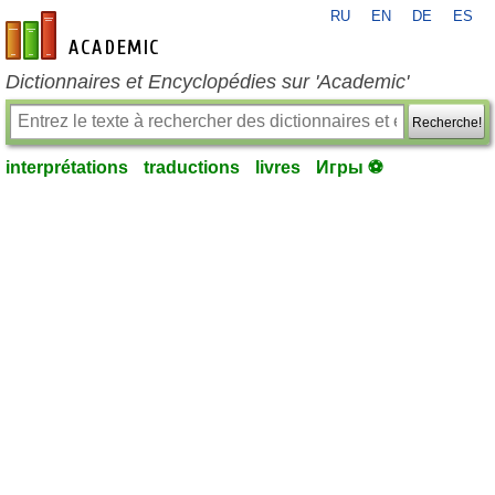
RU
EN
DE
ES
fr-academic.com
Dictionnaires et Encyclopédies sur 'Academic'
Recherche!
interprétations
traductions
livres
Игры ⚽