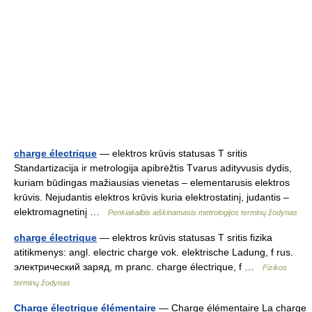
charge électrique
— elektros krūvis statusas T sritis
Standartizacija ir metrologija apibrėžtis Tvarus adityvusis dydis,
kuriam būdingas mažiausias vienetas – elementarusis elektros
krūvis. Nejudantis elektros krūvis kuria elektrostatinį, judantis –
elektromagnetinį …
Penkiakalbis aiškinamasis metrologijos terminų žodynas
charge électrique
— elektros krūvis statusas T sritis fizika
atitikmenys: angl. electric charge vok. elektrische Ladung, f rus.
электрический заряд, m pranc. charge électrique, f …
Fizikos
terminų žodynas
Charge électrique élémentaire
— Charge élémentaire La charge