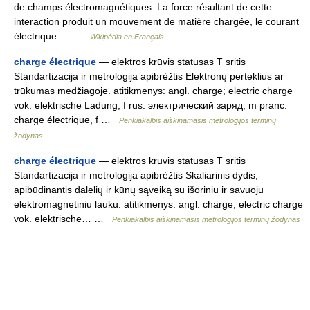
de champs électromagnétiques. La force résultant de cette
interaction produit un mouvement de matière chargée, le courant
électrique.… …
Wikipédia en Français
charge électrique
— elektros krūvis statusas T sritis
Standartizacija ir metrologija apibrėžtis Elektronų perteklius ar
trūkumas medžiagoje. atitikmenys: angl. charge; electric charge
vok. elektrische Ladung, f rus. электрический заряд, m pranc.
charge électrique, f …
Penkiakalbis aiškinamasis metrologijos terminų
žodynas
charge électrique
— elektros krūvis statusas T sritis
Standartizacija ir metrologija apibrėžtis Skaliarinis dydis,
apibūdinantis dalelių ir kūnų sąveiką su išoriniu ir savuoju
elektromagnetiniu lauku. atitikmenys: angl. charge; electric charge
vok. elektrische… …
Penkiakalbis aiškinamasis metrologijos terminų žodynas