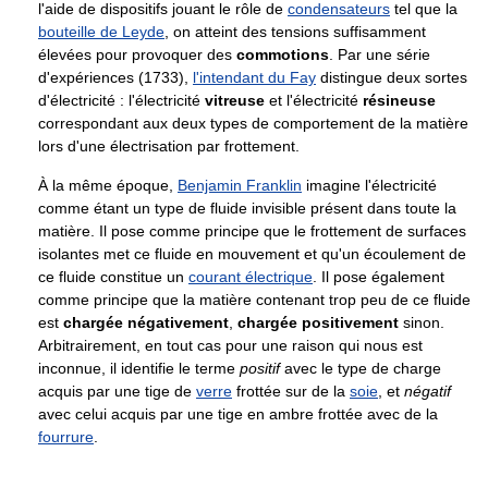
l'aide de dispositifs jouant le rôle de
condensateurs
tel que la
bouteille de Leyde
, on atteint des tensions suffisamment
élevées pour provoquer des
commotions
. Par une série
d'expériences (1733),
l'intendant du Fay
distingue deux sortes
d'électricité : l'électricité
vitreuse
et l'électricité
résineuse
correspondant aux deux types de comportement de la matière
lors d'une électrisation par frottement.
À la même époque,
Benjamin Franklin
imagine l'électricité
comme étant un type de fluide invisible présent dans toute la
matière. Il pose comme principe que le frottement de surfaces
isolantes met ce fluide en mouvement et qu'un écoulement de
ce fluide constitue un
courant électrique
. Il pose également
comme principe que la matière contenant trop peu de ce fluide
est
chargée négativement
,
chargée positivement
sinon.
Arbitrairement, en tout cas pour une raison qui nous est
inconnue, il identifie le terme
positif
avec le type de charge
acquis par une tige de
verre
frottée sur de la
soie
, et
négatif
avec celui acquis par une tige en ambre frottée avec de la
fourrure
.