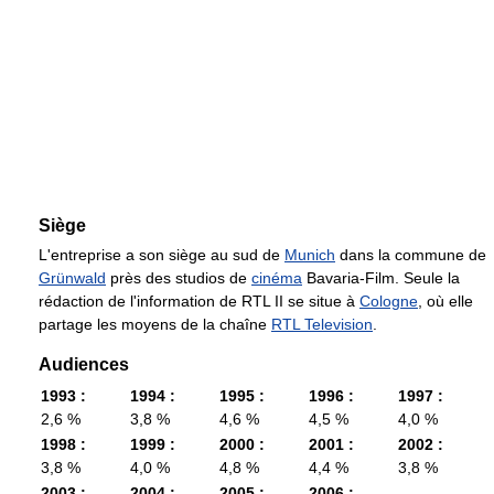
Siège
L'entreprise a son siège au sud de
Munich
dans la commune de
Grünwald
près des studios de
cinéma
Bavaria-Film. Seule la
rédaction de l'information de RTL II se situe à
Cologne
, où elle
partage les moyens de la chaîne
RTL Television
.
Audiences
1993 :
1994 :
1995 :
1996 :
1997 :
2,6 %
3,8 %
4,6 %
4,5 %
4,0 %
1998 :
1999 :
2000 :
2001 :
2002 :
3,8 %
4,0 %
4,8 %
4,4 %
3,8 %
2003 :
2004 :
2005 :
2006 :