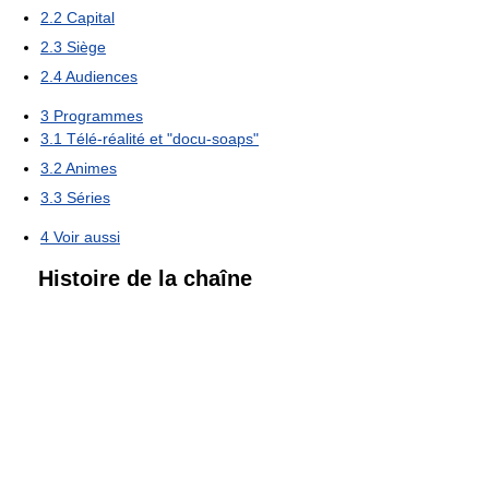
2.2
Capital
2.3
Siège
2.4
Audiences
3
Programmes
3.1
Télé-réalité et "docu-soaps"
3.2
Animes
3.3
Séries
4
Voir aussi
Histoire de la chaîne