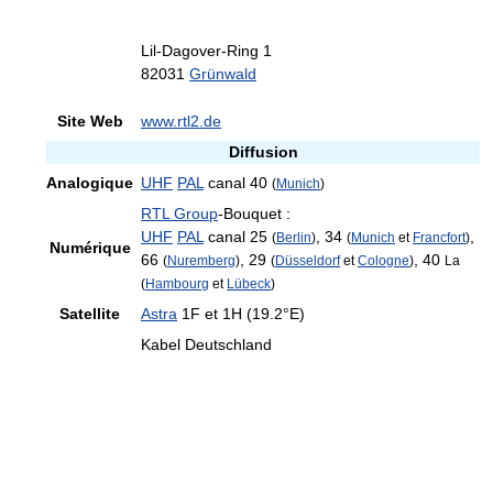
Lil-Dagover-Ring 1
82031
Grünwald
Site Web
www.rtl2.de
Diffusion
Analogique
UHF
PAL
canal 40
(
Munich
)
RTL Group
-Bouquet :
UHF
PAL
canal 25
, 34
,
(
Berlin
)
(
Munich
et
Francfort
)
Numérique
66
, 29
, 40
(
Nuremberg
)
(
Düsseldorf
et
Cologne
)
La
(
Hambourg
et
Lübeck
)
Satellite
Astra
1F et 1H (19.2°E)
Kabel Deutschland