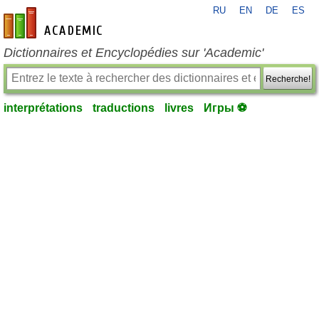
RU
EN
DE
ES
fr-academic.com
Dictionnaires et Encyclopédies sur 'Academic'
Recherche!
interprétations
traductions
livres
Игры ⚽