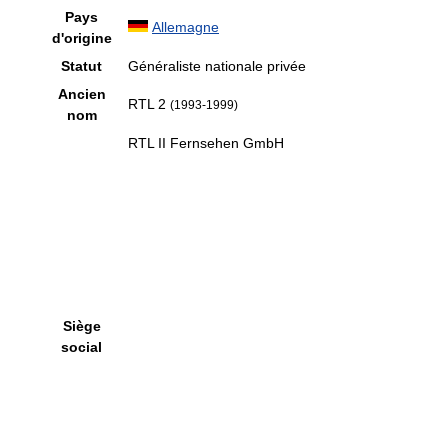
Pays
Allemagne
d'origine
Statut
Généraliste nationale privée
Ancien
RTL 2
(1993-1999)
nom
RTL II Fernsehen GmbH
Siège
social