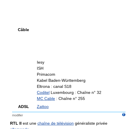
Câble
Iesy
ISH
Primacom
Kabel Baden-Württemberg
Eltrona : canal S18
Coditel
Luxembourg : Chaîne n° 32
MC Cable
: Chaîne n° 255
ADSL
Zattoo
modifier
RTL II
est une
chaîne de télévision
généraliste privée