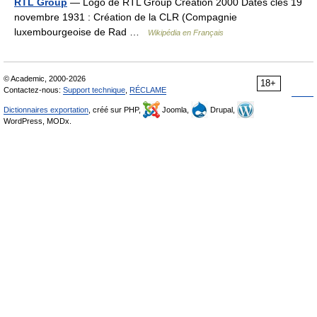
RTL Group
— Logo de RTL Group Création 2000 Dates clés 19
novembre 1931 : Création de la CLR (Compagnie
luxembourgeoise de Rad …
Wikipédia en Français
© Academic, 2000-2026
18+
Contactez-nous:
Support technique
,
RÉCLAME
Dictionnaires exportation
, créé sur PHP,
Joomla,
Drupal,
WordPress, MODx.