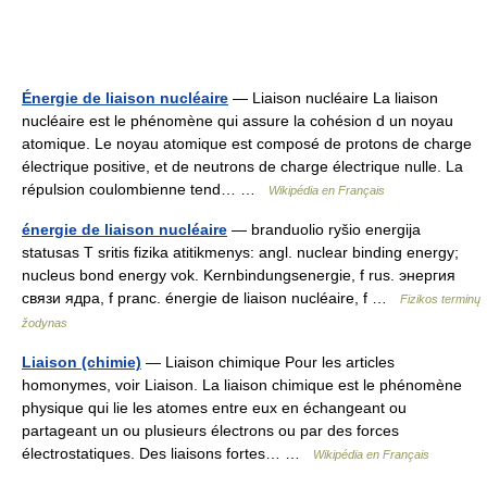
Énergie de liaison nucléaire
— Liaison nucléaire La liaison
nucléaire est le phénomène qui assure la cohésion d un noyau
atomique. Le noyau atomique est composé de protons de charge
électrique positive, et de neutrons de charge électrique nulle. La
répulsion coulombienne tend… …
Wikipédia en Français
énergie de liaison nucléaire
— branduolio ryšio energija
statusas T sritis fizika atitikmenys: angl. nuclear binding energy;
nucleus bond energy vok. Kernbindungsenergie, f rus. энергия
связи ядра, f pranc. énergie de liaison nucléaire, f …
Fizikos terminų
žodynas
Liaison (chimie)
— Liaison chimique Pour les articles
homonymes, voir Liaison. La liaison chimique est le phénomène
physique qui lie les atomes entre eux en échangeant ou
partageant un ou plusieurs électrons ou par des forces
électrostatiques. Des liaisons fortes… …
Wikipédia en Français