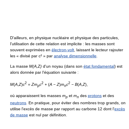
D'ailleurs, en physique nucléaire et physique des particules,
l'utilisation de cette relation est implicite : les masses sont
souvent exprimées en
électron-volt
, laissant le lecteur rajouter
les « divisé par c² » par
analyse dimensionnelle
.
La masse
M(A,Z)
d'un noyau (dans son
état fondamental
) est
alors donnée par l'équation suivante :
2
2
2
M
(
A
,
Z
)
c
=
Z
m
c
+ (
A
−
Z
)
m
c
−
B
(
A
,
Z
)
,
p
n
où apparaissent les masses
m
et
m
des
protons
et des
p
n
neutrons
. En pratique, pour éviter des nombres trop grands, on
utilise l'excès de masse par rapport au carbone 12 dont l'
excès
de masse
est nul par définition.