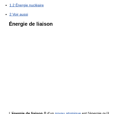
1.2
Énergie nucléaire
2
Voir aussi
Énergie de liaison
L'
énergie de liaison
B
d'un
noyau atomique
est l'énergie qu'il