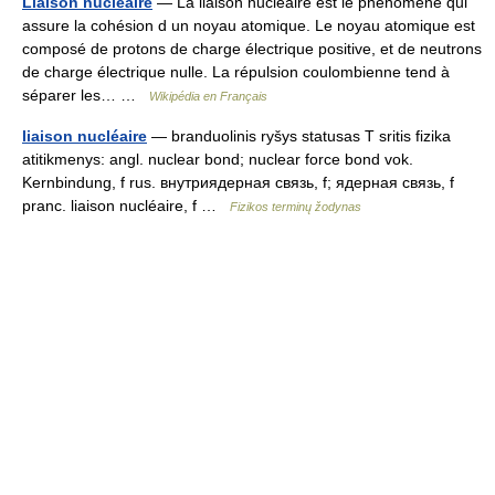
Liaison nucléaire
— La liaison nucléaire est le phénomène qui
assure la cohésion d un noyau atomique. Le noyau atomique est
composé de protons de charge électrique positive, et de neutrons
de charge électrique nulle. La répulsion coulombienne tend à
séparer les… …
Wikipédia en Français
liaison nucléaire
— branduolinis ryšys statusas T sritis fizika
atitikmenys: angl. nuclear bond; nuclear force bond vok.
Kernbindung, f rus. внутриядерная связь, f; ядерная связь, f
pranc. liaison nucléaire, f …
Fizikos terminų žodynas