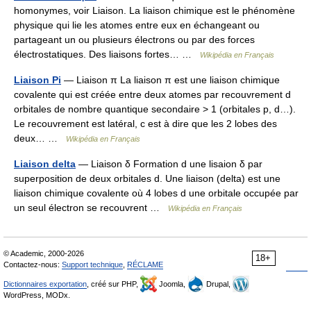
homonymes, voir Liaison. La liaison chimique est le phénomène
physique qui lie les atomes entre eux en échangeant ou
partageant un ou plusieurs électrons ou par des forces
électrostatiques. Des liaisons fortes… …
Wikipédia en Français
Liaison Pi
— Liaison π La liaison π est une liaison chimique
covalente qui est créée entre deux atomes par recouvrement d
orbitales de nombre quantique secondaire > 1 (orbitales p, d…).
Le recouvrement est latéral, c est à dire que les 2 lobes des
deux… …
Wikipédia en Français
Liaison delta
— Liaison δ Formation d une lisaion δ par
superposition de deux orbitales d. Une liaison (delta) est une
liaison chimique covalente où 4 lobes d une orbitale occupée par
un seul électron se recouvrent …
Wikipédia en Français
© Academic, 2000-2026
18+
Contactez-nous:
Support technique
,
RÉCLAME
Dictionnaires exportation
, créé sur PHP,
Joomla,
Drupal,
WordPress, MODx.