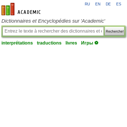
RU
EN
DE
ES
fr-academic.com
Dictionnaires et Encyclopédies sur 'Academic'
Recherche!
interprétations
traductions
livres
Игры ⚽