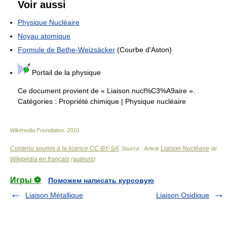
Voir aussi
Physique Nucléaire
Noyau atomique
Formule de Bethe-Weizsäcker
(Courbe d'Aston)
Portail de la physique
Ce document provient de « Liaison nucl%C3%A9aire ».
Catégories :
Propriété chimique
|
Physique nucléaire
Wikimedia Foundation
.
2010
.
Contenu soumis à la licence CC-BY-SA
Liaison Nucléaire
. Source : Article
de
Wikipédia en français
auteurs
(
)
Игры ⚽
Поможем написать курсовую
Liaison Métallique
Liaison Osidique