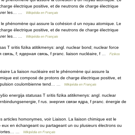
arge électrique positive, et de neutrons de charge électrique
éparer les… …
Wikipédia en Français
t le phénomène qui assure la cohésion d un noyau atomique. Le
arge électrique positive, et de neutrons de charge électrique
éparer les… …
Wikipédia en Français
s T sritis fizika atitikmenys: angl. nuclear bond; nuclear force
связь, f; ядерная связь, f pranc. liaison nucléaire, f …
Fizikos
éaire La liaison nucléaire est le phénomène qui assure la
ique est composé de protons de charge électrique positive, et
a répulsion coulombienne tend… …
Wikipédia en Français
šio energija statusas T sritis fizika atitikmenys: angl. nuclear
rnbindungsenergie, f rus. энергия связи ядра, f pranc. énergie de
 articles homonymes, voir Liaison. La liaison chimique est le
 eux en échangeant ou partageant un ou plusieurs électrons ou
ns fortes… …
Wikipédia en Français