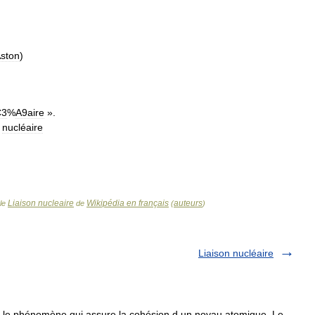
ston
)
C3
%
A9aire
».
nucléaire
Liaison nucleaire
Wikipédia en français
auteurs
cle
de
(
)
Liaison nucléaire
t le phénomène qui assure la cohésion d un noyau atomique. Le