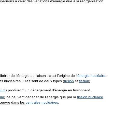
upérieurs
à
ceux
des
variations
d
'
énergie
due
à
la
réorganisation
libérer
de
l
'
énergie
de
liaison
:
c
'
est
l
'
origine
de
l
'
énergie
nucléaire
.
ns
nucléaires
.
Elles
sont
de
deux
types
(
fusion
et
fission
).
lium
)
produiront
un
dégagement
d
'
énergie
en
fusionnant
.
ium
)
ne
peuvent
dégager
de
l
'
énergie
que
par
la
fission
nucléaire
.
œuvre
dans
les
centrales
nucléaires
.