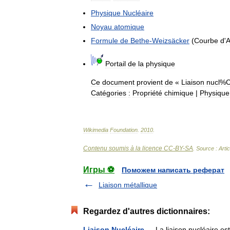
Physique
Nucléaire
Noyau
atomique
Formule
de
Bethe
-
Weizsäcker
(
Courbe
d
'
A
Portail
de
la
physique
Ce
document
provient
de
«
Liaison
nucl
%
Catégories
:
Propriété
chimique
|
Physique
Wikimedia
Foundation
.
2010
.
Contenu soumis à la licence CC-BY-SA
. Source : Arti
Игры ⚽
Поможем написать реферат
Liaison métallique
Regardez d'autres dictionnaires:
Liaison Nucléaire
— La liaison nucléaire es