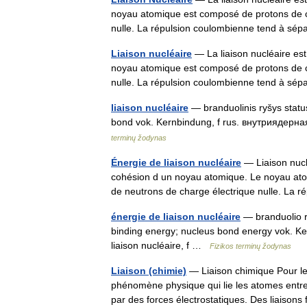
noyau atomique est composé de protons de ch
nulle. La répulsion coulombienne tend à s
Liaison nucléaire
— La liaison nucléaire es
noyau atomique est composé de protons de ch
nulle. La répulsion coulombienne tend à s
liaison nucléaire
— branduolinis ryšys statusa
bond vok. Kernbindung, f rus. внутриядерная 
terminų žodynas
Énergie de liaison nucléaire
— Liaison nucl
cohésion d un noyau atomique. Le noyau atom
de neutrons de charge électrique nulle. L
énergie de liaison nucléaire
— branduolio ry
binding energy; nucleus bond energy vok. Ke
liaison nucléaire, f …
Fizikos terminų žodynas
Liaison (chimie)
— Liaison chimique Pour les
phénomène physique qui lie les atomes entre
par des forces électrostatiques. Des liaiso