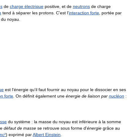
ns
de
charge
électrique
positive
,
et
de
neutrons
de
charge
e
tend
à
séparer
les
protons
.
C
'
est
l
'
interaction
forte
,
portée
par
du
noyau
.
ue
est
l
'
énergie
qu
'
il
faut
fournir
au
noyau
pour
le
dissocier
en
ses
on
forte
.
On
définit
également
une
énergie
de
liaison
par
nucléon
:
sse
du
système
:
la
masse
du
noyau
est
inférieure
à
la
somme
e
défaut
de
masse
se
retrouve
sous
forme
d
'
énergie
grâce
au
mc
²
)
exprimé
par
Albert
Einstein
.