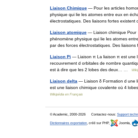
Liaison Chimique
— Pour les articles homon
physique qui lie les atomes entre eux en éch
électrostatiques. Des liaisons fortes exist
Liaison atomique
— Liaison chimique Pour le
phénomène physique qui lie les atomes entre
par des forces électrostatiques. Des liaiso
Liaison Pi
— Liaison π La liaison π est une 
recouvrement d orbitales de nombre quantique
est à dire que les 2 lobes des deux… …
Wiki
Liaison delta
— Liaison δ Formation d une lis
est une liaison chimique covalente où 4 lob
Wikipédia en Français
© Academic, 2000-2026
Contactez-nous:
Support techn
Dictionnaires exportation
, créé sur PHP,
Joomla,