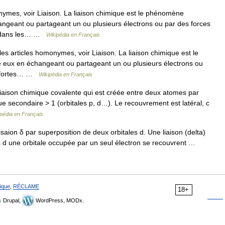
ymes, voir Liaison. La liaison chimique est le phénomène
angeant ou partageant un ou plusieurs électrons ou par des forces
ent dans les… …
Wikipédia en Français
s articles homonymes, voir Liaison. La liaison chimique est le
 eux en échangeant ou partageant un ou plusieurs électrons ou
ns fortes… …
Wikipédia en Français
liaison chimique covalente qui est créée entre deux atomes par
 secondaire > 1 (orbitales p, d…). Le recouvrement est latéral, c
pédia en Français
aion δ par superposition de deux orbitales d. Une liaison (delta)
es d une orbitale occupée par un seul électron se recouvrent …
ique
,
RÉCLAME
18+
Drupal,
WordPress, MODx.