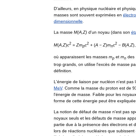
D
'
ailleurs
,
en
physique
nucléaire
et
physiq
masses
sont
souvent
exprimées
en
électr
dimensionnelle
.
La
masse
M
(
A
,
Z
)
d
'
un
noyau
(
dans
son
ét
2
2
2
M
(
A
,
Z
)
c
=
Z
m
c
+ (
A
−
Z
)
m
c
−
B
(
A
,
Z
)
,
p
n
où
apparaissent
les
masses
m
et
m
des
p
n
trop
grands
,
on
utilise
l
'
excès
de
masse
pa
définition
.
L
'
énergie
de
liaison
par
nucléon
n
'
est
pas
MeV
.
Comme
la
masse
du
proton
est
de
9
l
'
énergie
de
masse
.
Faible
pour
les
noyau
forme
de
cette
énergie
peut
être
expliquée
La
notion
de
défaut
de
masse
n
'
est
pas
sp
noyaux
seuls
et
les
défauts
de
masse
appa
partie
due
à
la
présence
des
électrons
et
d
lors
de
réactions
nucléaires
que
subissent