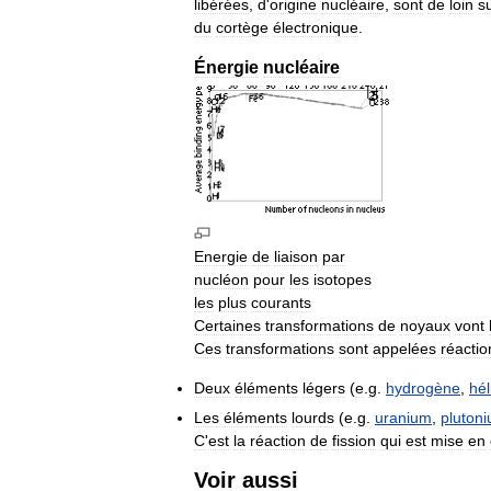
libérées
,
d
'
origine
nucléaire
,
sont
de
loin
s
du
cortège
électronique
.
Énergie
nucléaire
Energie
de
liaison
par
nucléon
pour
les
isotopes
les
plus
courants
Certaines
transformations
de
noyaux
vont
Ces
transformations
sont
appelées
réactio
Deux
éléments
légers
(
e
.
g
.
hydrogène
,
hé
Les
éléments
lourds
(
e
.
g
.
uranium
,
pluton
C
'
est
la
réaction
de
fission
qui
est
mise
en
Voir
aussi