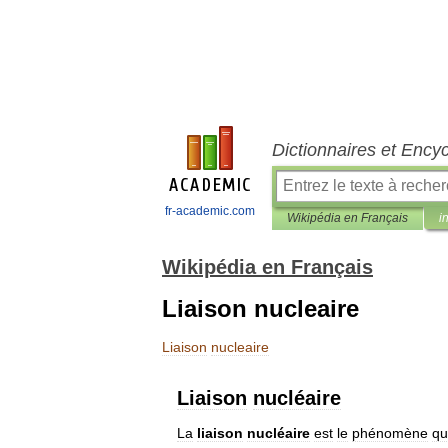
Dictionnaires et Ency
fr-academic.com
Wikipédia en Français
i
Wikipédia en Français
Liaison nucleaire
Liaison
nucleaire
Liaison
nucléaire
La
liaison
nucléaire
est
le
phénomène
qu