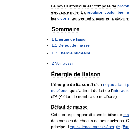
Le
noyau
atomique
est
composé
de
proto
électrique
nulle
.
La
répulsion
coulombienn
les
gluons
,
qui
permet
d
'
assurer
la
stabilité
Sommaire
1
Énergie
de
liaison
1
.
1
Défaut
de
masse
1
.
2
Énergie
nucléaire
2
Voir
aussi
Énergie
de
liaison
L
'
énergie
de
liaison
B
d
'
un
noyau
atomiq
nucléons
,
qui
s
'
attirent
du
fait
de
l
'
interacti
B
/
A
(
A
étant
le
nombre
de
nucléons
).
Défaut
de
masse
Cette
énergie
apparaît
dans
le
bilan
de
ma
des
masses
de
chacun
de
ses
nucléons
.
C
principe
d
'
équivalence
masse
-
énergie
(
E
=