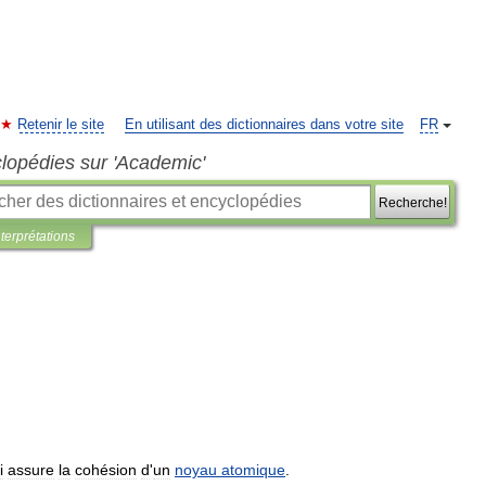
Retenir le site
En utilisant des dictionnaires dans votre site
FR
clopédies sur 'Academic'
Recherche!
nterprétations
i
assure
la
cohésion
d
'
un
noyau
atomique
.