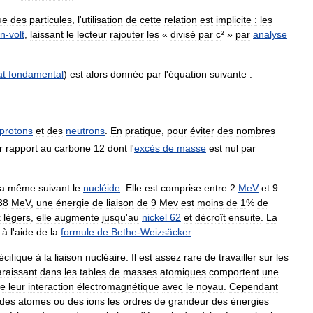
ue
des
particules
,
l
'
utilisation
de
cette
relation
est
implicite
:
les
on
-
volt
,
laissant
le
lecteur
rajouter
les
«
divisé
par
c
² »
par
analyse
at
fondamental
)
est
alors
donnée
par
l
'
équation
suivante
:
protons
et
des
neutrons
.
En
pratique
,
pour
éviter
des
nombres
r
rapport
au
carbone
12
dont
l
'
excès
de
masse
est
nul
par
la
même
suivant
le
nucléide
.
Elle
est
comprise
entre
2
MeV
et
9
38
MeV
,
une
énergie
de
liaison
de
9
Mev
est
moins
de
1
%
de
x
légers
,
elle
augmente
jusqu
'
au
nickel
62
et
décroît
ensuite
.
La
à
l
'
aide
de
la
formule
de
Bethe
-
Weizsäcker
.
écifique
à
la
liaison
nucléaire
.
Il
est
assez
rare
de
travailler
sur
les
raissant
dans
les
tables
de
masses
atomiques
comportent
une
e
leur
interaction
électromagnétique
avec
le
noyau
.
Cependant
des
atomes
ou
des
ions
les
ordres
de
grandeur
des
énergies