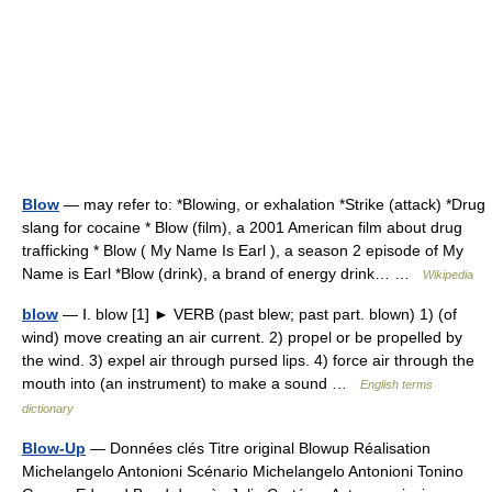
Blow
— may refer to: *Blowing, or exhalation *Strike (attack) *Drug
slang for cocaine * Blow (film), a 2001 American film about drug
trafficking * Blow ( My Name Is Earl ), a season 2 episode of My
Name is Earl *Blow (drink), a brand of energy drink… …
Wikipedia
blow
— Ⅰ. blow [1] ► VERB (past blew; past part. blown) 1) (of
wind) move creating an air current. 2) propel or be propelled by
the wind. 3) expel air through pursed lips. 4) force air through the
mouth into (an instrument) to make a sound …
English terms
dictionary
Blow-Up
— Données clés Titre original Blowup Réalisation
Michelangelo Antonioni Scénario Michelangelo Antonioni Tonino