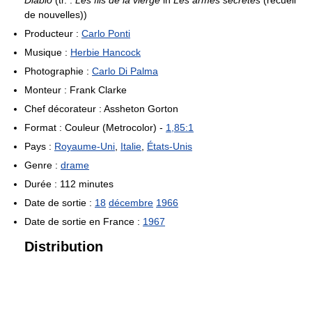
Diablo
(tr. :
Les fils de la vierge
in
Les armes secrètes
(recueil
de nouvelles))
Producteur :
Carlo Ponti
Musique :
Herbie Hancock
Photographie :
Carlo Di Palma
Monteur : Frank Clarke
Chef décorateur : Assheton Gorton
Format : Couleur (Metrocolor) -
1,85:1
Pays :
Royaume-Uni
,
Italie
,
États-Unis
Genre :
drame
Durée : 112 minutes
Date de sortie :
18
décembre
1966
Date de sortie en France :
1967
Distribution