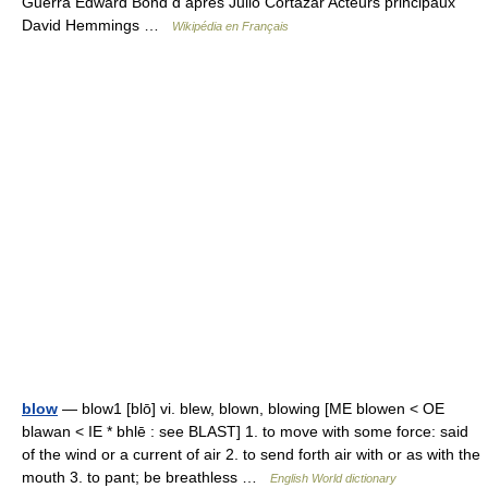
Guerra Edward Bond d après Julio Cortázar Acteurs principaux
David Hemmings …
Wikipédia en Français
blow
— blow1 [blō] vi. blew, blown, blowing [ME blowen < OE
blawan < IE * bhlē : see BLAST] 1. to move with some force: said
of the wind or a current of air 2. to send forth air with or as with the
mouth 3. to pant; be breathless …
English World dictionary