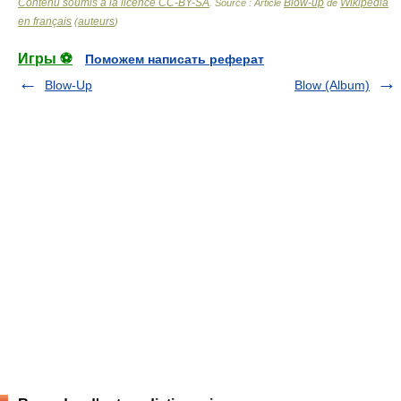
Contenu soumis à la licence CC-BY-SA
Blow-up
Wikipédia
. Source : Article
de
en français
auteurs
(
)
Игры ⚽
Поможем написать реферат
Blow-Up
Blow (Album)