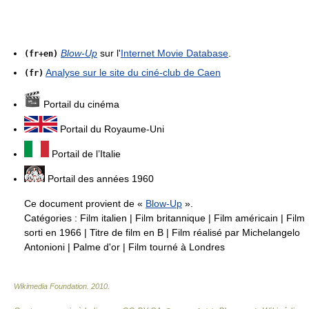
Blow-Up
sur l'
Internet Movie Database
.
(fr+en)
Analyse sur le site du ciné-club de Caen
(fr)
Portail du cinéma
Portail du Royaume-Uni
Portail de l’Italie
Portail des années 1960
Ce document provient de «
Blow-Up
».
Catégories :
Film italien
|
Film britannique
|
Film américain
|
Film
sorti en 1966
|
Titre de film en B
|
Film réalisé par Michelangelo
Antonioni
|
Palme d'or
|
Film tourné à Londres
Wikimedia Foundation
.
2010
.