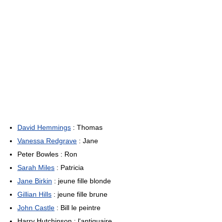
David Hemmings
: Thomas
Vanessa Redgrave
: Jane
Peter Bowles : Ron
Sarah Miles
: Patricia
Jane Birkin
: jeune fille blonde
Gillian Hills
: jeune fille brune
John Castle
: Bill le peintre
Harry Hutchinson : l'antiquaire