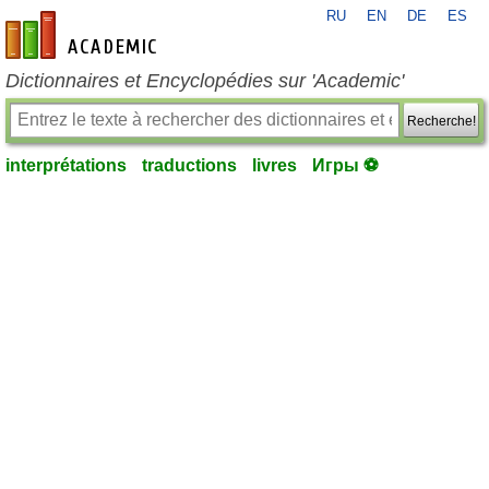
RU
EN
DE
ES
fr-academic.com
Dictionnaires et Encyclopédies sur 'Academic'
Recherche!
interprétations
traductions
livres
Игры ⚽