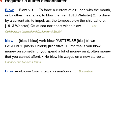
Regardez d'autres dictionnaires:
Blow
— Blow, v. t. 1. To force a current of air upon with the mouth,
or by other means; as, to blow the fire. [1913 Webster] 2. To drive
by a current air; to impel; as, the tempest blew the ship ashore.
[1913 Webster] Off at sea northeast winds blow… …
The
Collaborative International Dictionary of English
blow
— [bləʊ ǁ bloʊ] verb blew PASTTENSE [bluː] blown
PASTPART [bləʊn ǁ bloʊn] [transitive] 1. informal if you blow
money on something, you spend a lot of money on it, often money
that you cannot afford: • He blew his wages on a new stereo …
Financial and business terms
Blow
— «Blow» Сингл Кеша из альбома …
Википедия