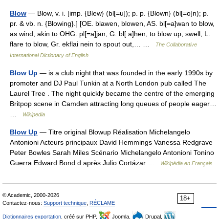
Blow
— Blow, v. i. [imp. {Blew} (bl[=u]); p. p. {Blown} (bl[=o]n); p.
pr. & vb. n. {Blowing}.] [OE. blawen, blowen, AS. bl[=a]wan to blow,
as wind; akin to OHG. pl[=a]jan, G. bl[ a]hen, to blow up, swell, L.
flare to blow, Gr. ekflai nein to spout out,… …
The Collaborative
International Dictionary of English
Blow Up
— is a club night that was founded in the early 1990s by
promoter and DJ Paul Tunkin at a North London pub called The
Laurel Tree . The night quickly became the centre of the emerging
Britpop scene in Camden attracting long queues of people eager…
…
Wikipedia
Blow Up
— Titre original Blowup Réalisation Michelangelo
Antonioni Acteurs principaux David Hemmings Vanessa Redgrave
Peter Bowles Sarah Miles Scénario Michelangelo Antonioni Tonino
Guerra Edward Bond d après Julio Cortázar …
Wikipédia en Français
© Academic, 2000-2026
18+
Contactez-nous:
Support technique
,
RÉCLAME
Dictionnaires exportation
, créé sur PHP,
Joomla,
Drupal,