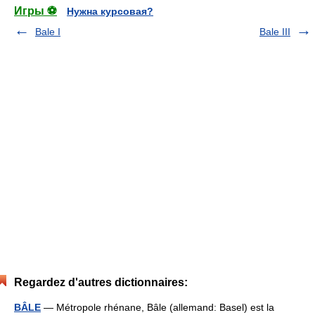
Игры ⚽
Нужна курсовая?
Bale I
Bale III
Regardez d'autres dictionnaires:
BÂLE
— Métropole rhénane, Bâle (allemand: Basel) est la