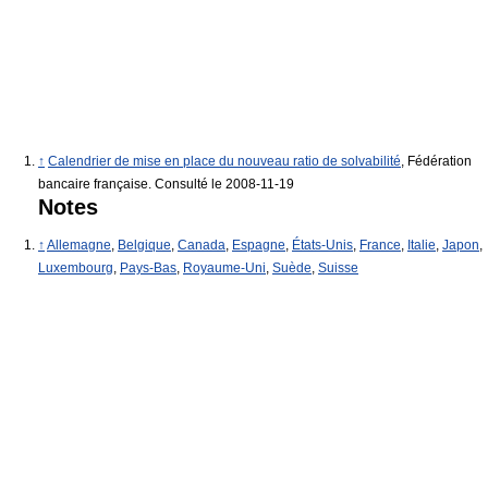
↑
Calendrier de mise en place du nouveau ratio de solvabilité
, Fédération
bancaire française. Consulté le 2008-11-19
Notes
↑
Allemagne
,
Belgique
,
Canada
,
Espagne
,
États-Unis
,
France
,
Italie
,
Japon
,
Luxembourg
,
Pays-Bas
,
Royaume-Uni
,
Suède
,
Suisse