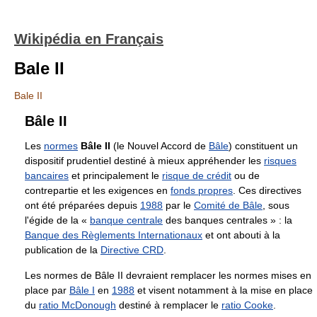
Wikipédia en Français
Bale II
Bale II
Bâle II
Les
normes
Bâle II
(le Nouvel Accord de
Bâle
) constituent un
dispositif prudentiel destiné à mieux appréhender les
risques
bancaires
et principalement le
risque de crédit
ou de
contrepartie et les exigences en
fonds propres
. Ces directives
ont été préparées depuis
1988
par le
Comité de Bâle
, sous
l'égide de la «
banque centrale
des banques centrales » : la
Banque des Règlements Internationaux
et ont abouti à la
publication de la
Directive CRD
.
Les normes de Bâle II devraient remplacer les normes mises en
place par
Bâle I
en
1988
et visent notamment à la mise en place
du
ratio McDonough
destiné à remplacer le
ratio Cooke
.