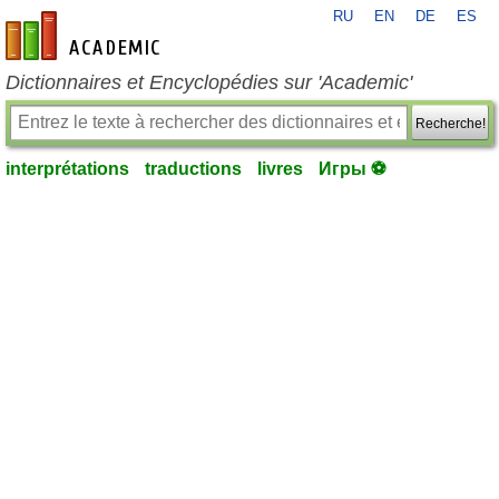
RU
EN
DE
ES
fr-academic.com
Dictionnaires et Encyclopédies sur 'Academic'
Recherche!
interprétations
traductions
livres
Игры ⚽