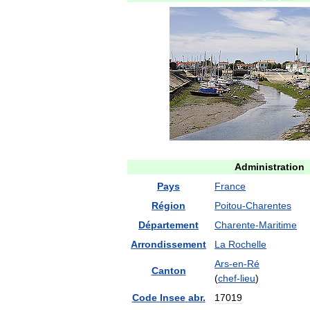
Administration
Pays
France
Région
Poitou
-
Charentes
Département
Charente
-
Maritime
Arrondissement
La
Rochelle
Ars
-
en
-
Ré
Canton
(
chef
-
lieu
)
Code
Insee
abr
.
17019