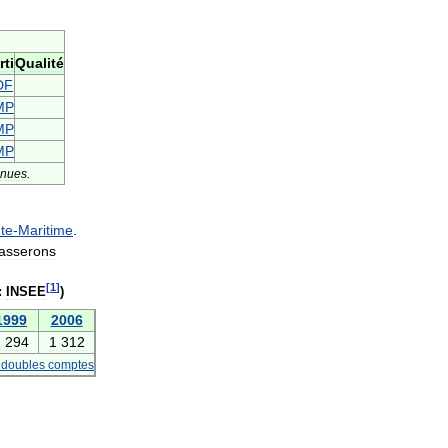
rti
Qualité
DF
MP
MP
MP
nnues
.
te
-
Maritime
.
asserons
[
1
]
:
INSEE
)
1999
2006
1
294
1
312
doubles
comptes