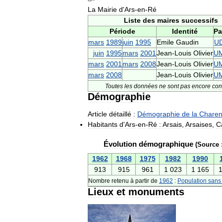
La
Mairie
d
'
Ars
-
en
-
Ré
Liste
des
maires
successifs
Période
Identité
Pa
mars
1989
juin
1995
Emile
Gaudin
U
juin
1995
mars
2001
Jean
-
Louis
Olivier
U
mars
2001
mars
2008
Jean
-
Louis
Olivier
U
mars
2008
Jean
-
Louis
Olivier
U
Toutes
les
données
ne
sont
pas
encore
co
Démographie
Article
détaillé
:
Démographie
de
la
Charen
Habitants
d
'
Ars
-
en
-
Ré
:
Arsais
,
Arsaises
,
C
Évolution
démographique
(
Source
1962
1968
1975
1982
1990
913
915
961
1
023
1
165
Nombre
retenu
à
partir
de
1962
:
Population
sans
Lieux
et
monuments