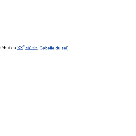
e
début
du
XX
siècle
.
Gabelle
du
sel
)