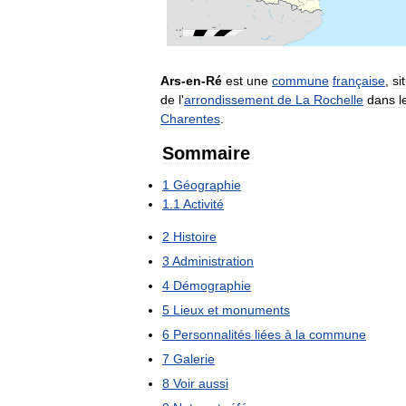
Ars
-
en
-
Ré
est
une
commune
française
,
si
de
l
'
arrondissement
de
La
Rochelle
dans
l
Charentes
.
Sommaire
1
Géographie
1
.
1
Activité
2
Histoire
3
Administration
4
Démographie
5
Lieux
et
monuments
6
Personnalités
liées
à
la
commune
7
Galerie
8
Voir
aussi