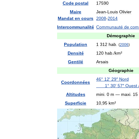
Code
postal
17590
Maire
Jean
-
Louis
Olivier
Mandat
en
cours
2008
-
2014
Intercommunalité
Communauté
de
com
Démographie
Population
1
312
hab
.
(
2006
)
Densité
120
hab
./
km
²
Gentilé
Arsais
Géographie
46
°
12
′
29
″
Nord
Coordonnées
1
°
30
′
57
″
Ouest
Altitudes
mini
.
0
m
—
maxi
.
15
Superficie
10
,
95
km
²