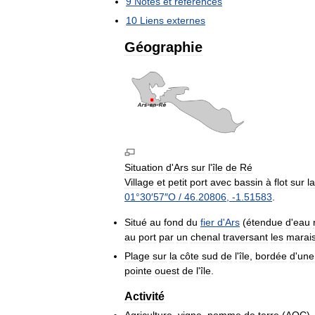
9
Notes
et
références
10
Liens
externes
Géographie
Situation
d
'
Ars
sur
l
'
île
de
Ré
Village
et
petit
port
avec
bassin
à
flot
sur
la
01
°
30
′
57
″
O
/
46
.
20806
,
-
1
.
51583
.
Situé
au
fond
du
fier
d
'
Ars
(
étendue
d
'
eau
au
port
par
un
chenal
traversant
les
marai
Plage
sur
la
côte
sud
de
l
'
île
,
bordée
d
'
une
pointe
ouest
de
l
'
île
.
Activité
Agriculture
,
vigne
,
pomme
de
terre
(
AOC
)