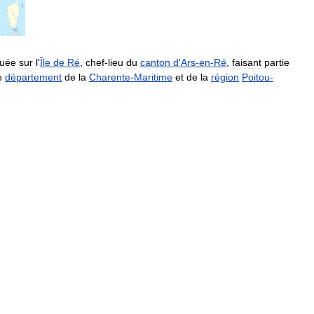
tuée
sur
l
'
Île
de
Ré
,
chef
-
lieu
du
canton
d
'
Ars
-
en
-
Ré
,
faisant
partie
e
département
de
la
Charente
-
Maritime
et
de
la
région
Poitou
-