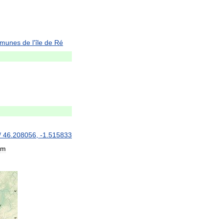
munes
de
l
'
île
de
Ré
/
46
.
208056
,
-
1
.
515833
m