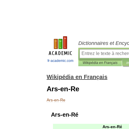
Dictionnaires et Ency
fr-academic.com
Wikipédia en Français
i
Wikipédia en Français
Ars-en-Re
Ars
-
en
-
Re
Ars
-
en
-
Ré
Ars
-
en
-
Ré