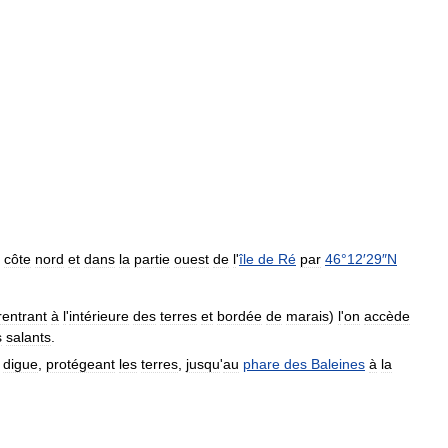
côte
nord
et
dans
la
partie
ouest
de
l
'
île
de
Ré
par
46
°
12
′
29
″
N
rentrant
à
l
'
intérieure
des
terres
et
bordée
de
marais
)
l
'
on
accède
s
salants
.
digue
,
protégeant
les
terres
,
jusqu
'
au
phare
des
Baleines
à
la