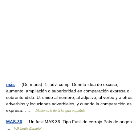
más
— (De maes). 1. adv. comp. Denota idea de exceso,
aumento, ampliación o superioridad en comparación expresa o
sobrentendida. U. unido al nombre, al adjetivo, al verbo y a otros
adverbios y locuciones adverbiales, y cuando la comparación es
expresa… …
Diccionario de la lengua española
MAS-36
— Un fusil MAS 36. Tipo Fusil de cerrojo País de origen
…
Wikipedia Español