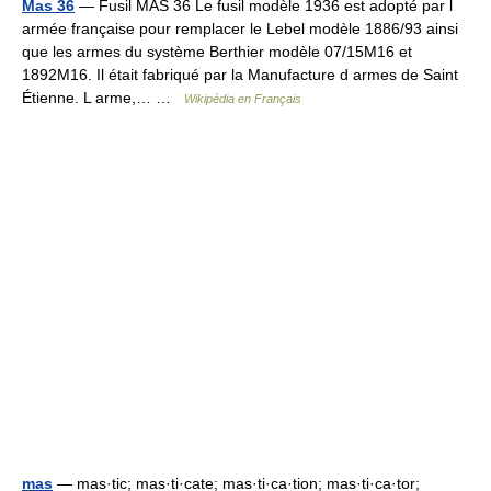
Mas 36
— Fusil MAS 36 Le fusil modèle 1936 est adopté par l
armée française pour remplacer le Lebel modèle 1886/93 ainsi
que les armes du système Berthier modèle 07/15M16 et
1892M16. Il était fabriqué par la Manufacture d armes de Saint
Étienne. L arme,… …
Wikipédia en Français
mas
— mas·tic; mas·ti·cate; mas·ti·ca·tion; mas·ti·ca·tor;