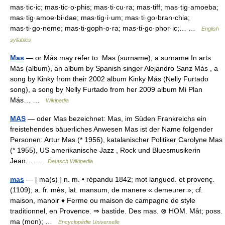
mas·tic·ic; mas·tic·o·phis; mas·ti·cu·ra; mas·tiff; mas·tig·amoeba;
mas·tig·amoe·bi·dae; mas·tig·i·um; mas·ti·go·bran·chia;
mas·ti·go·neme; mas·ti·goph·o·ra; mas·ti·go·phor·ic;… …
English
syllables
Mas
— or Más may refer to: Mas (surname), a surname In arts:
Más (album), an album by Spanish singer Alejandro Sanz Más , a
song by Kinky from their 2002 album Kinky Más (Nelly Furtado
song), a song by Nelly Furtado from her 2009 album Mi Plan
Más… …
Wikipedia
MAS
— oder Mas bezeichnet: Mas, im Süden Frankreichs ein
freistehendes bäuerliches Anwesen Mas ist der Name folgender
Personen: Artur Mas (* 1956), katalanischer Politiker Carolyne Mas
(* 1955), US amerikanische Jazz , Rock und Bluesmusikerin
Jean… …
Deutsch Wikipedia
mas
— [ ma(s) ] n. m. • répandu 1842; mot langued. et provenç.
(1109); a. fr. mès, lat. mansum, de manere « demeurer »; cf.
maison, manoir ♦ Ferme ou maison de campagne de style
traditionnel, en Provence. ⇒ bastide. Des mas. ⊗ HOM. Mât; poss.
ma (mon); …
Encyclopédie Universelle