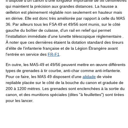
Il dispose d'un canon d'une longueur importante de 58 centimètres
qui maintient la précision aux grandes distances. La hausse a
œilleton est pleinement réglable non seulement en hauteur mais
en dérive. Elle est donc très améliorée par rapport à celle du MAS
36. Par ailleurs tous les FSA 49 et 49/56 sont munis, sur le côté
gauche du boîtier de culasse, d'un rail en relief qui permet
l'installation immédiate d'une lunette télescopique réglementaire .
À noter que ces dernières étaient la dotation standard des tireurs
d'élite de l'infanterie française et de la Légion Étrangère avant
l'entrée en service des
FR-F1
.
En outre, les MAS-49 et 49/56 peuvent mettre en œuvre différents
types de grenades à tir courbe, anti-char comme anti-infanterie.
Pour ce faire, les MAS 49 disposent d'une
alidade
de visée
repliable placée sur le côté de la bouche du canon et graduée de
200 à 1200 mètres. Les grenades sont enclenchées à la sortie du
canon, et des munitions spéciales (dites "à feuillettes") sont tirées
pour les lancer.