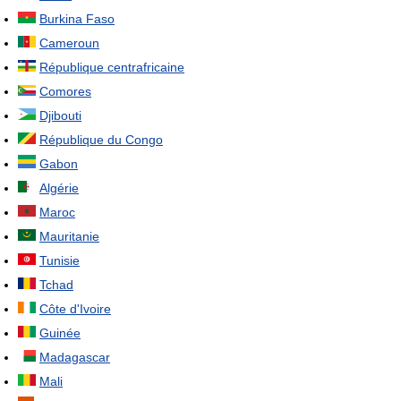
Burkina Faso
Cameroun
République centrafricaine
Comores
Djibouti
République du Congo
Gabon
Algérie
Maroc
Mauritanie
Tunisie
Tchad
Côte d'Ivoire
Guinée
Madagascar
Mali