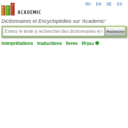
RU
EN
DE
ES
fr-academic.com
Dictionnaires et Encyclopédies sur 'Academic'
Recherche!
interprétations
traductions
livres
Игры ⚽