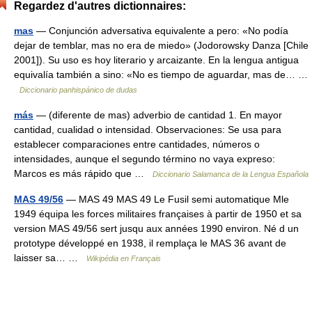
Regardez d'autres dictionnaires:
mas
— Conjunción adversativa equivalente a pero: «No podía
dejar de temblar, mas no era de miedo» (Jodorowsky Danza [Chile
2001]). Su uso es hoy literario y arcaizante. En la lengua antigua
equivalía también a sino: «No es tiempo de aguardar, mas de… …
Diccionario panhispánico de dudas
más
— (diferente de mas) adverbio de cantidad 1. En mayor
cantidad, cualidad o intensidad. Observaciones: Se usa para
establecer comparaciones entre cantidades, números o
intensidades, aunque el segundo término no vaya expreso:
Marcos es más rápido que …
Diccionario Salamanca de la Lengua Española
MAS 49/56
— MAS 49 MAS 49 Le Fusil semi automatique Mle
1949 équipa les forces militaires françaises à partir de 1950 et sa
version MAS 49/56 sert jusqu aux années 1990 environ. Né d un
prototype développé en 1938, il remplaça le MAS 36 avant de
laisser sa… …
Wikipédia en Français