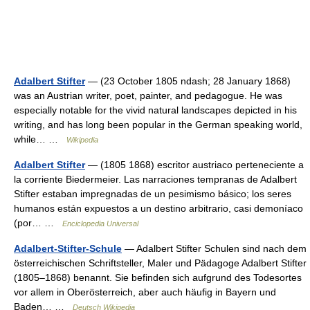
Adalbert Stifter
— (23 October 1805 ndash; 28 January 1868)
was an Austrian writer, poet, painter, and pedagogue. He was
especially notable for the vivid natural landscapes depicted in his
writing, and has long been popular in the German speaking world,
while… …
Wikipedia
Adalbert Stifter
— (1805 1868) escritor austriaco perteneciente a
la corriente Biedermeier. Las narraciones tempranas de Adalbert
Stifter estaban impregnadas de un pesimismo básico; los seres
humanos están expuestos a un destino arbitrario, casi demoníaco
(por… …
Enciclopedia Universal
Adalbert-Stifter-Schule
— Adalbert Stifter Schulen sind nach dem
österreichischen Schriftsteller, Maler und Pädagoge Adalbert Stifter
(1805–1868) benannt. Sie befinden sich aufgrund des Todesortes
vor allem in Oberösterreich, aber auch häufig in Bayern und
Baden… …
Deutsch Wikipedia