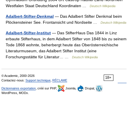
Westfalen Staat Deutschland Koordinaten …
Deutsch Wikipedia
Adalbert-Stifter-Denkmal
— Das Adalbert Stifter Denkmal beim
Plöckensteiner See. Frontansicht und Nordseite …
Deutsch Wikipedia
Adalbert-Stifter-Institut
— Das StifterHaus Das 1844 in Linz
erbaute Stifterhaus, in dem Adalbert Stifter von 1848 bis zu seinem
Tode 1868 wohnte, beherbergt heute das Oberösterreichische
Literaturmuseum, das Adalbert Stifter Institut (eine
Forschungsstätte für Literatur… …
Deutsch Wikipedia
© Academic, 2000-2026
18+
Contactez-nous:
Support technique
,
RÉCLAME
Dictionnaires exportation
, créé sur PHP,
Joomla,
Drupal,
WordPress, MODx.