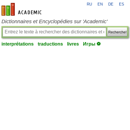
RU
EN
DE
ES
fr-academic.com
Dictionnaires et Encyclopédies sur 'Academic'
Recherche!
interprétations
traductions
livres
Игры ⚽