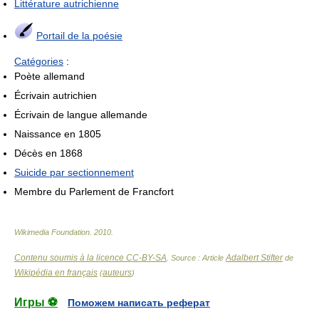
Littérature autrichienne
Portail de la poésie
Catégories
:
Poète allemand
Écrivain autrichien
Écrivain de langue allemande
Naissance en 1805
Décès en 1868
Suicide par sectionnement
Membre du Parlement de Francfort
Wikimedia Foundation
.
2010
.
Contenu soumis à la licence CC-BY-SA
Adalbert Stifter
. Source : Article
de
Wikipédia en français
auteurs
(
)
Игры ⚽
Поможем написать реферат