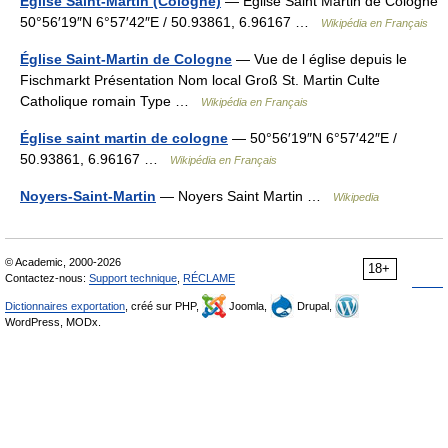
Église Saint-Martin (Cologne)
— Église Saint Martin de Cologne
50°56′19″N 6°57′42″E / 50.93861, 6.96167 …
Wikipédia en Français
Église Saint-Martin de Cologne
— Vue de l église depuis le
Fischmarkt Présentation Nom local Groß St. Martin Culte
Catholique romain Type …
Wikipédia en Français
Église saint martin de cologne
— 50°56′19″N 6°57′42″E /
50.93861, 6.96167 …
Wikipédia en Français
Noyers-Saint-Martin
— Noyers Saint Martin …
Wikipedia
© Academic, 2000-2026
18+
Contactez-nous:
Support technique
,
RÉCLAME
Dictionnaires exportation
, créé sur PHP,
Joomla,
Drupal,
WordPress, MODx.