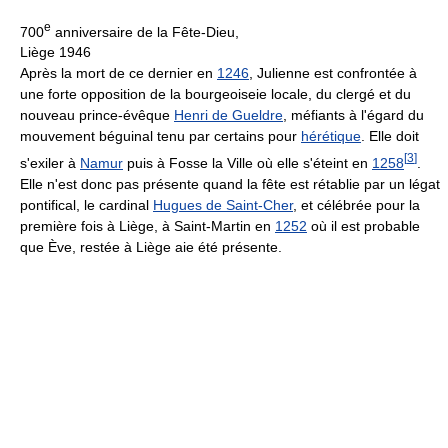
e
700
anniversaire de la Fête-Dieu,
Liège 1946
Après la mort de ce dernier en
1246
, Julienne est confrontée à
une forte opposition de la bourgeoiseie locale, du clergé et du
nouveau prince-évêque
Henri de Gueldre
, méfiants à l'égard du
mouvement béguinal tenu par certains pour
hérétique
. Elle doit
[
3
]
s'exiler à
Namur
puis à Fosse la Ville où elle s'éteint en
1258
.
Elle n'est donc pas présente quand la fête est rétablie par un légat
pontifical, le cardinal
Hugues de Saint-Cher
, et célébrée pour la
première fois à Liège, à Saint-Martin en
1252
où il est probable
que Ève, restée à Liège aie été présente.