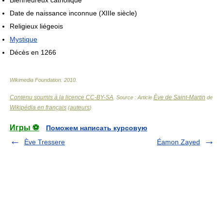
Bienheureux catholique
Date de naissance inconnue (XIIIe siècle)
Religieux liégeois
Mystique
Décès en 1266
Wikimedia Foundation
.
2010
.
Contenu soumis à la licence CC-BY-SA
Ève de Saint-Martin
. Source : Article
de
Wikipédia en français
auteurs
(
)
Игры ⚽
Поможем написать курсовую
Ève Tressere
Éamon Zayed