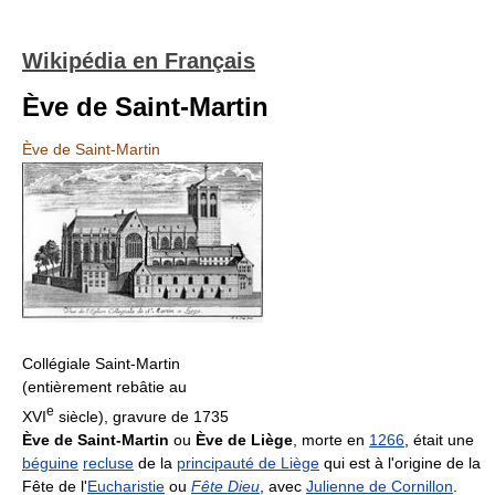
Wikipédia en Français
Ève de Saint-Martin
Ève de Saint-Martin
Collégiale Saint-Martin
(entièrement rebâtie au
e
XVI
siècle), gravure de 1735
Ève de Saint-Martin
ou
Ève de Liège
, morte en
1266
, était une
béguine
recluse
de la
principauté de Liège
qui est à l'origine de la
Fête de l'
Eucharistie
ou
Fête Dieu
, avec
Julienne de Cornillon
.