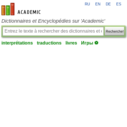
RU
EN
DE
ES
fr-academic.com
Dictionnaires et Encyclopédies sur 'Academic'
Recherche!
interprétations
traductions
livres
Игры ⚽