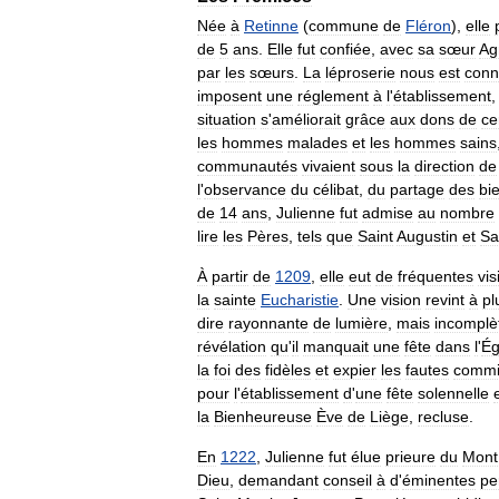
Née
à
Retinne
(
commune
de
Fléron
),
elle
de
5
ans
.
Elle
fut
confiée
,
avec
sa
sœur
Ag
par
les
sœurs
.
La
léproserie
nous
est
con
imposent
une
réglement
à
l
'
établissement
situation
s
'
améliorait
grâce
aux
dons
de
ce
les
hommes
malades
et
les
hommes
sains
communautés
vivaient
sous
la
direction
de
l
'
observance
du
célibat
,
du
partage
des
bi
de
14
ans
,
Julienne
fut
admise
au
nombre
lire
les
Pères
,
tels
que
Saint
Augustin
et
Sa
À
partir
de
1209
,
elle
eut
de
fréquentes
vis
la
sainte
Eucharistie
.
Une
vision
revint
à
pl
dire
rayonnante
de
lumière
,
mais
incomplè
révélation
qu
'
il
manquait
une
fête
dans
l
'
Ég
la
foi
des
fidèles
et
expier
les
fautes
commi
pour
l
'
établissement
d
'
une
fête
solennelle
la
Bienheureuse
Ève
de
Liège
,
recluse
.
En
1222
,
Julienne
fut
élue
prieure
du
Mont
Dieu
,
demandant
conseil
à
d
'
éminentes
pe