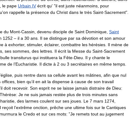
,
le
pape
Urbain
IV
écrit
qu
' "
il
est
juste
néanmoins
,
pour
u
'
on
rappelle
la
présence
du
Christ
dans
le
très
Saint
-
Sacrement
".
ne
du
Mont
-
Cassin
,
devenu
disciple
de
Saint
Dominique
,
Saint
n
1252
–
il
a
30
ans
.
Il
se
distingue
par
sa
dévotion
et
son
amour
ée
à
exhorter
,
stimuler
,
éclairer
,
combattre
les
hérésies
.
Il
mène
de
és
,
ses
sommes
,
des
lettres
.
Il
écrit
la
Messe
du
Saint
-
Sacrement
bulle
transiturus
qui
instituera
la
Fête
-
Dieu
.
Il
y
chante
le
ime
de
l
’
Eucharistie
.
Il
dicte
à
2
ou
3
secrétaires
en
même
temps
.
’
église
,
puis
rentre
dans
sa
cellule
avant
les
mâtines
,
afin
que
nul
s
offices
,
bien
qu
’
il
en
ait
la
dispense
à
cause
de
son
travail
’
il
doit
recevoir
.
Son
esprit
ne
se
laisse
jamais
distraire
de
Dieu:
Thérèse:
Je
ne
suis
jamais
restée
plus
de
trois
minutes
sans
haristie
,
des
larmes
coulent
sur
ses
joues
.
Le
7
mars
1274
,
l
reçoit
l
’
extrême
onction
,
prêche
une
ultime
fois
sur
le
Cantiques
murmura
le
Credo
et
sur
ces
mots:
"
Je
remets
tout
au
jugement