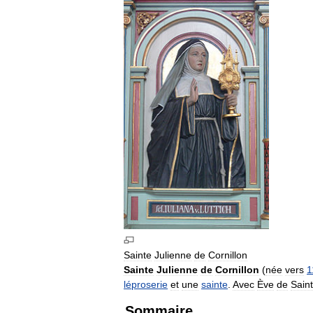
Sainte
Julienne
de
Cornillon
Sainte
Julienne
de
Cornillon
(
née
vers
1
léproserie
et
une
sainte
.
Avec
Ève
de
Saint
Sommaire