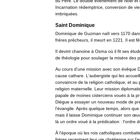
du
Père
.
Le
double
événement
de
Noël
et
Incarnation
rédemptrice
,
conversion
de
vie
imbriquées
.
Saint
Dominique
Dominique
de
Guzman
naît
vers
1170
dan
frères
prêcheurs
,
il
meurt
en
1221
.
Il
est
fê
Il
devint
chanoine
à
Osma
où
il
fit
ses
étud
de
théologie
pour
soulager
la
misère
des
p
Au
cours
d
'
une
mission
avec
son
évêque
D
cause
cathare
.
L
'
aubergiste
qui
les
accueil
convaincre
de
la
religion
catholique
,
et
au
religion
maternelle
.
Leur
mission
diplomati
papale
de
moines
cisterciens
voués
à
la
pr
Diègue
a
essayer
un
nouveau
mode
de
pr
l
'
évangile
.
Après
quelque
temps
,
alors
que
mais
il
laisse
Dominique
continuer
son
œuv
là
un
ordre
voué
à
la
prédication
:
l
'
ordre
d
À
l
'
époque
où
les
rois
catholiques
combatt
frères
recentrent
leur
vie
chrétienne
sur
l
'
e