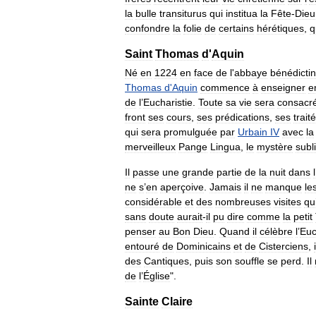
la
bulle
transiturus
qui
institua
la
Fête
-
Dieu
confondre
la
folie
de
certains
hérétiques
,
q
Saint
Thomas
d
'
Aquin
Né
en
1224
en
face
de
l
'
abbaye
bénédicti
Thomas
d
'
Aquin
commence
à
enseigner
e
de
l
’
Eucharistie
.
Toute
sa
vie
sera
consacr
front
ses
cours
,
ses
prédications
,
ses
trait
qui
sera
promulguée
par
Urbain
IV
avec
la
merveilleux
Pange
Lingua
,
le
mystère
subl
Il
passe
une
grande
partie
de
la
nuit
dans
l
ne
s
’
en
aperçoive
.
Jamais
il
ne
manque
le
considérable
et
des
nombreuses
visites
qu
sans
doute
aurait
-
il
pu
dire
comme
la
petit
penser
au
Bon
Dieu
.
Quand
il
célèbre
l
’
Euc
entouré
de
Dominicains
et
de
Cisterciens
,
i
des
Cantiques
,
puis
son
souffle
se
perd
.
Il
de
l
’
Église
".
Sainte
Claire