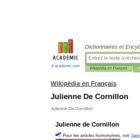
Dictionnaires et Ency
fr-academic.com
Wikipédia en Français
i
Wikipédia en Français
Julienne De Cornillon
Julienne
De
Cornillon
Julienne
de
Cornillon
Pour
les
articles
homonymes
,
voir
Sain