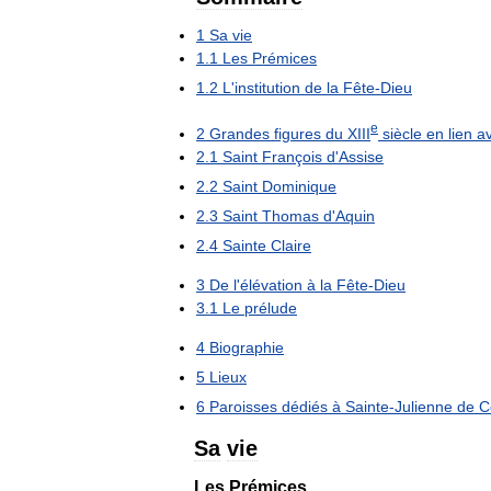
1
Sa
vie
1
.
1
Les
Prémices
1
.
2
L
'
institution
de
la
Fête
-
Dieu
e
2
Grandes
figures
du
XIII
siècle
en
lien
a
2
.
1
Saint
François
d
'
Assise
2
.
2
Saint
Dominique
2
.
3
Saint
Thomas
d
'
Aquin
2
.
4
Sainte
Claire
3
De
l
'
élévation
à
la
Fête
-
Dieu
3
.
1
Le
prélude
4
Biographie
5
Lieux
6
Paroisses
dédiés
à
Sainte
-
Julienne
de
C
Sa
vie
Les
Prémices