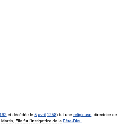
192
et
décédée
le
5
avril
1258
)
fut
une
religieuse
,
directrice
de
Martin
,
Elle
fut
l
'
instigatrice
de
la
Fête
-
Dieu
.