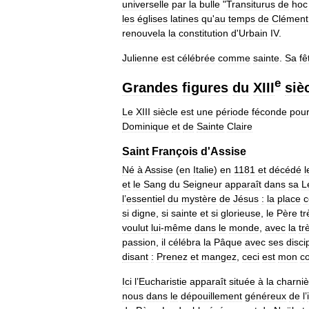
universelle
par
la
bulle
"
Transiturus
de
hoc
les
églises
latines
qu
'
au
temps
de
Clément
renouvela
la
constitution
d
'
Urbain
IV
.
Julienne
est
célébrée
comme
sainte
.
Sa
fê
e
Grandes
figures
du
XIII
siè
Le
XIII
siècle
est
une
période
féconde
pou
Dominique
et
de
Sainte
Claire
Saint
François
d
'
Assise
Né
à
Assise
(
en
Italie
)
en
1181
et
décédé
l
et
le
Sang
du
Seigneur
apparaît
dans
sa
L
l
’
essentiel
du
mystère
de
Jésus
:
la
place
c
si
digne
,
si
sainte
et
si
glorieuse
,
le
Père
tr
voulut
lui
-
même
dans
le
monde
,
avec
la
tr
passion
,
il
célébra
la
Pâque
avec
ses
disci
disant
:
Prenez
et
mangez
,
ceci
est
mon
c
Ici
l
’
Eucharistie
apparaît
située
à
la
charniè
nous
dans
le
dépouillement
généreux
de
l
’