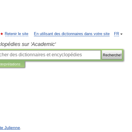
Retenir le site
En utilisant des dictionnaires dans votre site
FR
clopédies sur 'Academic'
Recherche!
nterprétations
te
Julienne
.