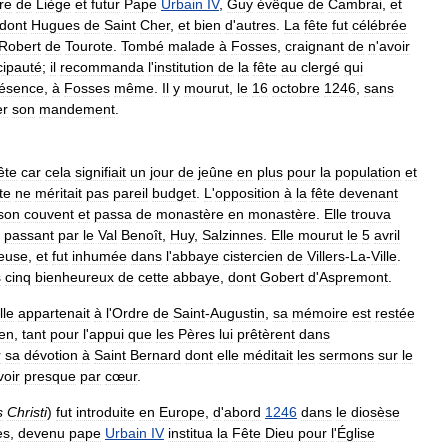
re
de
Liège
et
futur
Pape
Urbain
IV
,
Guy
évêque
de
Cambrai
,
et
dont
Hugues
de
Saint
Cher
,
et
bien
d
'
autres
.
La
fête
fut
célébrée
Robert
de
Tourote
.
Tombé
malade
à
Fosses
,
craignant
de
n
'
avoir
cipauté
;
il
recommanda
l
'
institution
de
la
fête
au
clergé
qui
ésence
,
à
Fosses
même
.
Il
y
mourut
,
le
16
octobre
1246
,
sans
er
son
mandement
.
ête
car
cela
signifiait
un
jour
de
jeûne
en
plus
pour
la
population
et
te
ne
méritait
pas
pareil
budget
.
L
'
opposition
à
la
fête
devenant
son
couvent
et
passa
de
monastère
en
monastère
.
Elle
trouva
,
passant
par
le
Val
Benoît
,
Huy
,
Salzinnes
.
Elle
mourut
le
5
avril
euse
,
et
fut
inhumée
dans
l
'
abbaye
cistercien
de
Villers
-
La
-
Ville
.
s
cinq
bienheureux
de
cette
abbaye
,
dont
Gobert
d
'
Aspremont
.
lle
appartenait
à
l
'
Ordre
de
Saint
-
Augustin
,
sa
mémoire
est
restée
ien
,
tant
pour
l
'
appui
que
les
Pères
lui
prêtèrent
dans
r
sa
dévotion
à
Saint
Bernard
dont
elle
méditait
les
sermons
sur
le
voir
presque
par
cœur
.
s
Christi
)
fut
introduite
en
Europe
,
d
'
abord
1246
dans
le
diosèse
es
,
devenu
pape
Urbain
IV
institua
la
Fête
Dieu
pour
l
'
Église