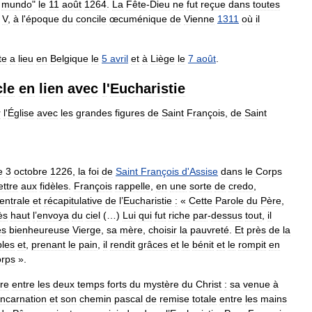
mundo
"
le
11
août
1264
.
La
Fête
-
Dieu
ne
fut
reçue
dans
toutes
V
,
à
l
'
époque
du
concile
œcuménique
de
Vienne
1311
où
il
te
a
lieu
en
Belgique
le
5
avril
et
à
Liège
le
7
août
.
cle
en
lien
avec
l
'
Eucharistie
r
l
'
Église
avec
les
grandes
figures
de
Saint
François
,
de
Saint
e
3
octobre
1226
,
la
foi
de
Saint
François
d
'
Assise
dans
le
Corps
ettre
aux
fidèles
.
François
rappelle
,
en
une
sorte
de
credo
,
entrale
et
récapitulative
de
l
’
Eucharistie
:
«
Cette
Parole
du
Père
,
ès
haut
l
’
envoya
du
ciel
(…)
Lui
qui
fut
riche
par
-
dessus
tout
,
il
ès
bienheureuse
Vierge
,
sa
mère
,
choisir
la
pauvreté
.
Et
près
de
la
ples
et
,
prenant
le
pain
,
il
rendit
grâces
et
le
bénit
et
le
rompit
en
orps
».
re
entre
les
deux
temps
forts
du
mystère
du
Christ
:
sa
venue
à
incarnation
et
son
chemin
pascal
de
remise
totale
entre
les
mains