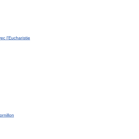
vec
l
'
Eucharistie
ornillon