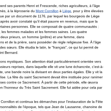
perd
ses
parents
Henri
et
Frescende
,
riches
agriculteurs
,
à
l
'
âge
nès
,
à
la
léproserie
du
Mont
Cornillon
à
Liège
,
pour
y
être
élevées
nue
par
un
document
de
1176
,
par
lequel
les
bourgeois
de
Liège
,
après
avoir
constaté
qu
'
il
était
pauvre
en
revenus
,
mais
que
la
rtaines
personnes
.
Elle
se
composait
de
quatre
communautés
:
,
les
femmes
malades
et
les
femmes
saines
.
Les
quatre
deux
prieurs
,
un
homme
(
prêtre
)
et
une
femme
,
dans
ens
et
de
la
prière
,
sans
posséder
de
règle
religieuse
fixe
.
À
l
'
âge
des
sœurs
.
Elle
étudia
le
latin
,
le
"
français
",
ce
qui
lui
permit
de
int
Bernard
.
ions
mystiques
.
Son
attention
était
particulièrement
orientée
vers
usieurs
reprises
,
dans
laquelle
elle
vit
une
lune
échancrée
,
c
'
est
-
à
-
te
,
une
bande
noire
la
divisant
en
deux
parties
égales
.
Elle
y
vit
la
lise
.
La
fête
du
saint
Sacrement
devait
être
instituée
pour
ranimer
ses
contre
ce
Sacrement
.
À
partir
de
cette
période
,
elle
œuvra
en
l
'
honneur
du
Très
Saint
Sacrement
.
Elle
fut
aidée
pour
cela
par
Cornillon
et
continua
les
démarches
pour
l
'
instauration
de
la
Fête
rsonnalités
de
l
'
époque
,
tels
que
Jean
de
Lausanne
,
chanoine
de