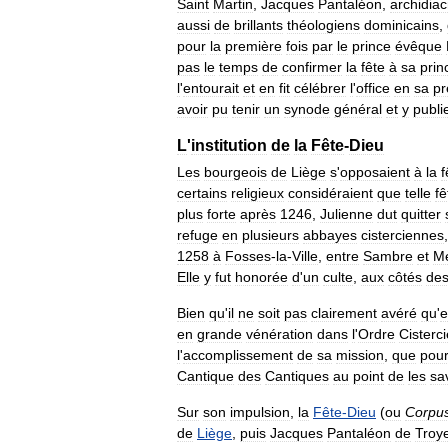
Saint
Martin
,
Jacques
Pantaléon
,
archidiac
aussi
de
brillants
théologiens
dominicains
,
pour
la
première
fois
par
le
prince
évêque
pas
le
temps
de
confirmer
la
fête
à
sa
prin
l
'
entourait
et
en
fit
célébrer
l
'
office
en
sa
pr
avoir
pu
tenir
un
synode
général
et
y
publi
L
'
institution
de
la
Fête
-
Dieu
Les
bourgeois
de
Liège
s
'
opposaient
à
la
f
certains
religieux
considéraient
que
telle
fê
plus
forte
après
1246
,
Julienne
dut
quitter
refuge
en
plusieurs
abbayes
cisterciennes
1258
à
Fosses
-
la
-
Ville
,
entre
Sambre
et
M
Elle
y
fut
honorée
d
'
un
culte
,
aux
côtés
de
Bien
qu
'
il
ne
soit
pas
clairement
avéré
qu
'
e
en
grande
vénération
dans
l
'
Ordre
Cisterc
l
'
accomplissement
de
sa
mission
,
que
pou
Cantique
des
Cantiques
au
point
de
les
sa
Sur
son
impulsion
,
la
Fête
-
Dieu
(
ou
Corpu
de
Liège
,
puis
Jacques
Pantaléon
de
Troy