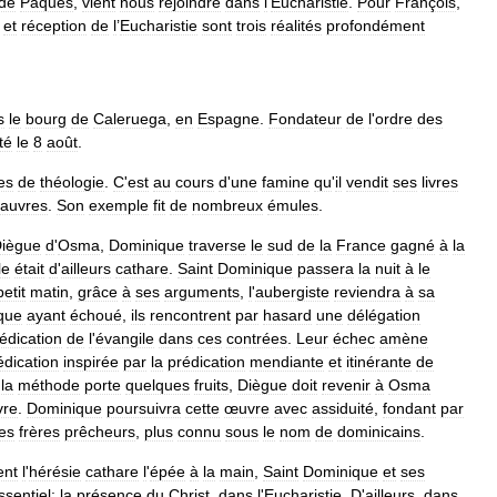
de
Pâques
,
vient
nous
rejoindre
dans
l
’
Eucharistie
.
Pour
François
,
et
réception
de
l
’
Eucharistie
sont
trois
réalités
profondément
s
le
bourg
de
Caleruega
,
en
Espagne
.
Fondateur
de
l
'
ordre
des
té
le
8
août
.
es
de
théologie
.
C
'
est
au
cours
d
'
une
famine
qu
'
il
vendit
ses
livres
auvres
.
Son
exemple
fit
de
nombreux
émules
.
iègue
d
'
Osma
,
Dominique
traverse
le
sud
de
la
France
gagné
à
la
le
était
d
'
ailleurs
cathare
.
Saint
Dominique
passera
la
nuit
à
le
petit
matin
,
grâce
à
ses
arguments
,
l
'
aubergiste
reviendra
à
sa
que
ayant
échoué
,
ils
rencontrent
par
hasard
une
délégation
édication
de
l
'
évangile
dans
ces
contrées
.
Leur
échec
amène
édication
inspirée
par
la
prédication
mendiante
et
itinérante
de
la
méthode
porte
quelques
fruits
,
Diègue
doit
revenir
à
Osma
re
.
Dominique
poursuivra
cette
œuvre
avec
assiduité
,
fondant
par
es
frères
prêcheurs
,
plus
connu
sous
le
nom
de
dominicains
.
ent
l
'
hérésie
cathare
l
'
épée
à
la
main
,
Saint
Dominique
et
ses
ssentiel:
la
présence
du
Christ
,
dans
l
'
Eucharistie
.
D
'
ailleurs
,
dans