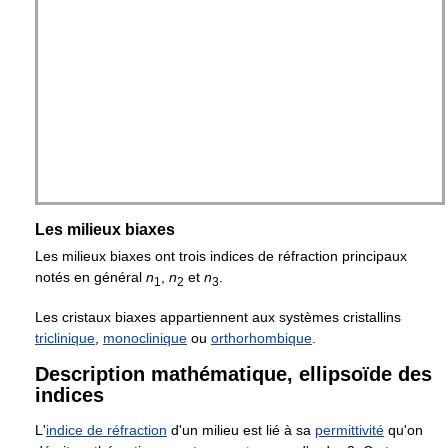
Les milieux biaxes
Les milieux biaxes ont trois indices de réfraction principaux
notés en général
n
,
n
et
n
.
1
2
3
Les cristaux biaxes appartiennent aux systèmes cristallins
triclinique
,
monoclinique
ou
orthorhombique
.
Description mathématique, ellipsoïde des
indices
L'
indice de réfraction
d'un milieu est lié à sa
permittivité
qu'on