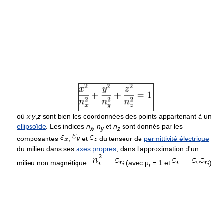
où
x
,
y
,
z
sont bien les coordonnées des points appartenant à un
ellipsoïde
. Les indices
n
,
n
et
n
sont donnés par les
x
y
z
composantes
,
et
du tenseur de
permittivité électrique
du milieu dans ses
axes propres
, dans l'approximation d'un
milieu non magnétique :
(avec
μ
= 1
et
)
r