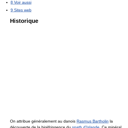
8
Voir aussi
9
Sites web
Historique
On attribue généralement au danois
Rasmus Bartholin
la
découverte de la biréfringence du
spath d'Islande
. Ce minéral