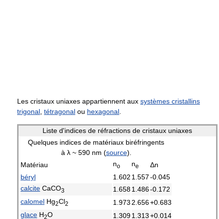
Les cristaux uniaxes appartiennent aux
systèmes cristallins
trigonal
,
tétragonal
ou
hexagonal
.
Liste d'indices de réfractions de cristaux uniaxes
Quelques indices de matériaux biréfringents
à λ ~ 590 nm (
source
).
n
n
Matériau
Δn
o
e
béryl
1.602
1.557
-0.045
calcite
CaCO
1.658
1.486
-0.172
3
calomel
Hg
Cl
1.973
2.656
+0.683
2
2
glace
H
O
1.309
1.313
+0.014
2