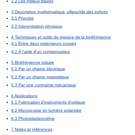
2.2
Les milieux biaxes
3
Description mathématique, ellipsoïde des indices
3.1
Principe
3.2
Interprétation physique
4
Techniques et outils de mesure de la biréfringence
4.1
Entre deux polariseurs croisés
4.2
À l'aide d'un compensateur
5
Biréfringence induite
5.1
Par un champ électrique
5.2
Par un champ magnétique
5.3
Par une contrainte mécanique
6
Applications
6.1
Fabrication d'instruments d'optique
6.2
Microscopie en lumière polarisée
6.3
Photoélasticimétrie
7
Notes et références