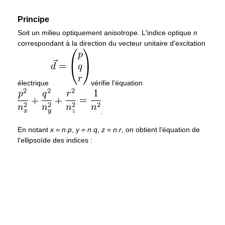
Principe
Soit un milieu optiquement anisotrope. L'indice optique
n
correspondant à la direction du vecteur unitaire d'excitation
électrique
vérifie l'équation
.
En notant
x
=
n
.
p
,
y
=
n
.
q
,
z
=
n
.
r
, on obtient l'équation de
l'ellipsoïde des indices :