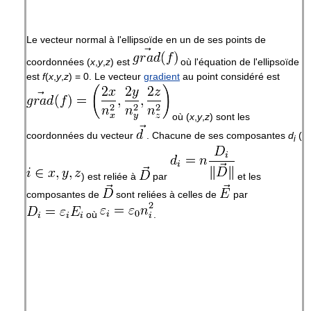
Le vecteur normal à l'ellipsoïde en un de ses points de
coordonnées
(
x
,
y
,
z
)
est
où l'équation de l'ellipsoïde
est
f
(
x
,
y
,
z
) = 0
. Le vecteur
gradient
au point considéré est
où
(
x
,
y
,
z
)
sont les
coordonnées du vecteur
. Chacune de ses composantes
d
(
i
) est reliée à
par
et les
composantes de
sont reliées à celles de
par
où
.