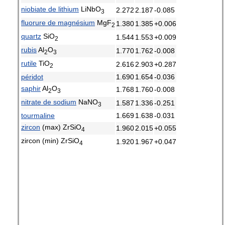
niobiate de lithium
LiNbO
2.272
2.187
-0.085
3
fluorure de magnésium
MgF
1.380
1.385
+0.006
2
quartz
SiO
1.544
1.553
+0.009
2
rubis
Al
O
1.770
1.762
-0.008
2
3
rutile
TiO
2.616
2.903
+0.287
2
péridot
1.690
1.654
-0.036
saphir
Al
O
1.768
1.760
-0.008
2
3
nitrate de sodium
NaNO
1.587
1.336
-0.251
3
tourmaline
1.669
1.638
-0.031
zircon
(max) ZrSiO
1.960
2.015
+0.055
4
zircon (min) ZrSiO
1.920
1.967
+0.047
4