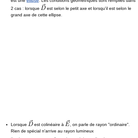
est une
ellipse
. Les conditions géométriques sont remplies dans
2 cas : lorsque
est selon le petit axe et lorsqu'il est selon le
grand axe de cette ellipse.
Lorsque
est colinéaire à
, on parle de rayon "ordinaire".
Rien de spécial n'arrive au rayon lumineux