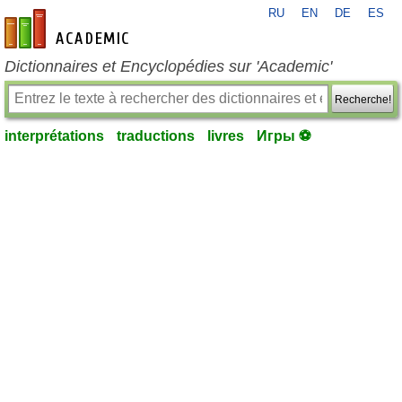
RU
EN
DE
ES
fr-academic.com
Dictionnaires et Encyclopédies sur 'Academic'
Recherche!
interprétations
traductions
livres
Игры ⚽