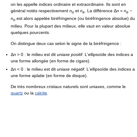
on les appelle indices ordinaire et extraordinaire. Ils sont en
général notés respectivement
n
et
n
. La différence
Δ
n
=
n
−
o
e
e
n
est alors appelée biréfringence (ou biréfringence absolue) du
o
milieu. Pour la plupart des milieux, elle vaut en valeur absolue
quelques pourcents.
On distingue deux cas selon le signe de la biréfringence :
Δ
n
> 0
: le milieu est dit
uniaxe positif
. L'ellipsoïde des indices a
une forme allongée (en forme de cigare).
Δ
n
< 0
: le milieu est dit
uniaxe négatif
. L'ellipsoïde des indices a
une forme aplatie (en forme de disque).
De très nombreux cristaux naturels sont uniaxes, comme le
quartz
ou la
calcite
.