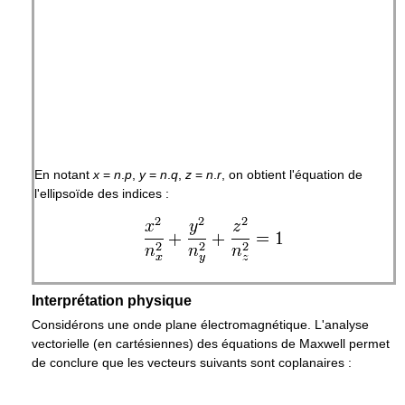
En notant
x
=
n
.
p
,
y
=
n
.
q
,
z
=
n
.
r
, on obtient l'équation de
l'ellipsoïde des indices :
Interprétation physique
Considérons une onde plane électromagnétique. L'analyse
vectorielle (en cartésiennes) des équations de Maxwell permet
de conclure que les vecteurs suivants sont coplanaires :