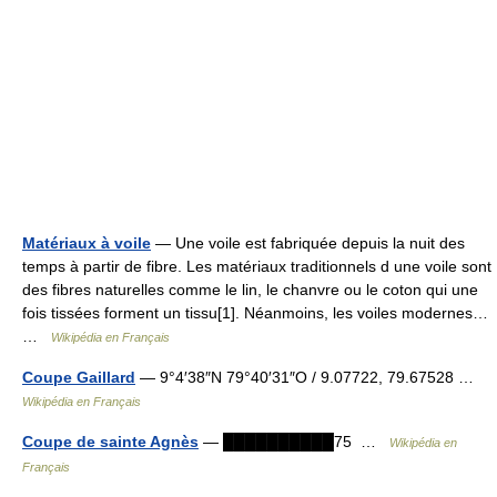
Matériaux à voile
— Une voile est fabriquée depuis la nuit des
temps à partir de fibre. Les matériaux traditionnels d une voile sont
des fibres naturelles comme le lin, le chanvre ou le coton qui une
fois tissées forment un tissu[1]. Néanmoins, les voiles modernes…
…
Wikipédia en Français
Coupe Gaillard
— 9°4′38″N 79°40′31″O / 9.07722, 79.67528 …
Wikipédia en Français
Coupe de sainte Agnès
— ██████████75 …
Wikipédia en
Français