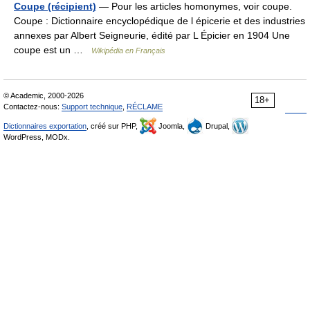
Coupe (récipient)
— Pour les articles homonymes, voir coupe.
Coupe : Dictionnaire encyclopédique de l épicerie et des industries
annexes par Albert Seigneurie, édité par L Épicier en 1904 Une
coupe est un …
Wikipédia en Français
© Academic, 2000-2026
18+
Contactez-nous:
Support technique
,
RÉCLAME
Dictionnaires exportation
, créé sur PHP,
Joomla,
Drupal,
WordPress, MODx.