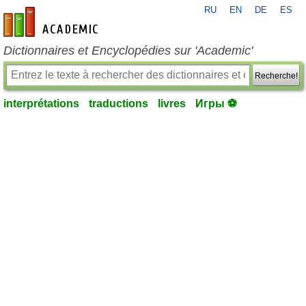
RU
EN
DE
ES
fr-academic.com
Dictionnaires et Encyclopédies sur 'Academic'
Recherche!
interprétations
traductions
livres
Игры ⚽