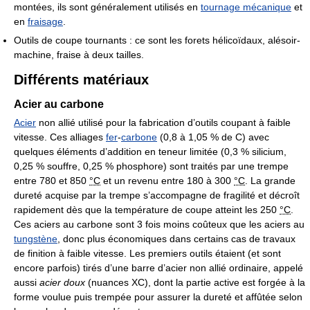
montées, ils sont généralement utilisés en
tournage mécanique
et
en
fraisage
.
Outils de coupe tournants : ce sont les forets hélicoïdaux, alésoir-
machine, fraise à deux tailles.
Différents matériaux
Acier au carbone
Acier
non allié utilisé pour la fabrication d’outils coupant à faible
vitesse. Ces alliages
fer
-
carbone
(0,8 à 1,05 % de C) avec
quelques éléments d’addition en teneur limitée (0,3 % silicium,
0,25 % souffre, 0,25 % phosphore) sont traités par une trempe
entre 780 et
850
°C
et un revenu entre 180 à
300
°C
. La grande
dureté acquise par la trempe s’accompagne de fragilité et décroît
rapidement dès que la température de coupe atteint les
250
°C
.
Ces aciers au carbone sont 3 fois moins coûteux que les aciers au
tungstène
, donc plus économiques dans certains cas de travaux
de finition à faible vitesse. Les premiers outils étaient (et sont
encore parfois) tirés d’une barre d’acier non allié ordinaire, appelé
aussi
acier doux
(nuances XC), dont la partie active est forgée à la
forme voulue puis trempée pour assurer la dureté et affûtée selon