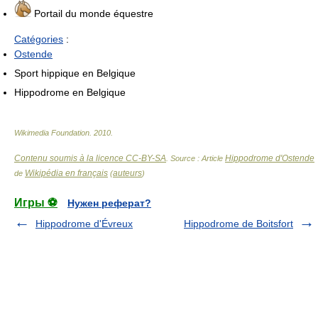
Portail du monde équestre
Catégories
:
Ostende
Sport hippique en Belgique
Hippodrome en Belgique
Wikimedia Foundation
.
2010
.
Contenu soumis à la licence CC-BY-SA
Hippodrome d'Ostende
. Source : Article
Wikipédia en français
auteurs
de
(
)
Игры ⚽
Нужен реферат?
Hippodrome d'Évreux
Hippodrome de Boitsfort