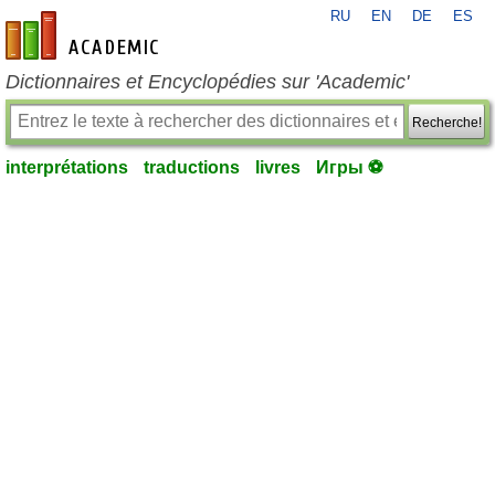
RU
EN
DE
ES
fr-academic.com
Dictionnaires et Encyclopédies sur 'Academic'
Recherche!
interprétations
traductions
livres
Игры ⚽