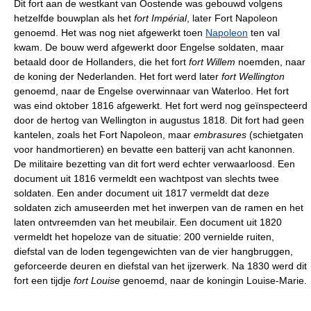
Dit fort aan de westkant van Oostende was gebouwd volgens
hetzelfde bouwplan als het
fort Impérial
, later Fort Napoleon
genoemd. Het was nog niet afgewerkt toen
Napoleon
ten val
kwam. De bouw werd afgewerkt door Engelse soldaten, maar
betaald door de Hollanders, die het fort
fort Willem
noemden, naar
de koning der Nederlanden. Het fort werd later
fort Wellington
genoemd, naar de Engelse overwinnaar van Waterloo. Het fort
was eind oktober 1816 afgewerkt. Het fort werd nog geïnspecteerd
door de hertog van Wellington in augustus 1818. Dit fort had geen
kantelen, zoals het Fort Napoleon, maar
embrasures
(schietgaten
voor handmortieren) en bevatte een batterij van acht kanonnen.
De militaire bezetting van dit fort werd echter verwaarloosd. Een
document uit 1816 vermeldt een wachtpost van slechts twee
soldaten. Een ander document uit 1817 vermeldt dat deze
soldaten zich amuseerden met het inwerpen van de ramen en het
laten ontvreemden van het meubilair. Een document uit 1820
vermeldt het hopeloze van de situatie: 200 vernielde ruiten,
diefstal van de loden tegengewichten van de vier hangbruggen,
geforceerde deuren en diefstal van het ijzerwerk. Na 1830 werd dit
fort een tijdje
fort Louise
genoemd, naar de koningin Louise-Marie.