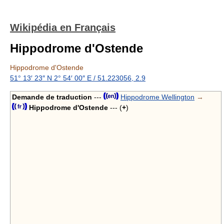
Wikipédia en Français
Hippodrome d'Ostende
Hippodrome d'Ostende
51° 13′ 23″ N
2° 54′ 00″ E
/
51.223056
,
2.9
Demande de traduction
---
Hippodrome Wellington
→
Hippodrome d'Ostende
--- (
+
)