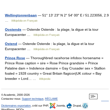
Wellingtonrenbaan
— 51° 13′ 23″ N 2° 54′ 00″ E / 51.223056, 2.9
…
Wikipédia en Français
Oostende
— Ostende Ostende : la plage, la digue et la tour
Europacenter …
Wikipédia en Français
Ostend
— Ostende Ostende : la plage, la digue et la tour
Europacenter …
Wikipédia en Français
Prince Rose
— Thoroughbred racehorse infobox horsename =
Prince Rose caption = sire = Rose Prince grandsire = Prince
Palatine dam = Indolence damsire = Gay Crusader sex = Stallion
foaled = 1928 country = Great Britain flagicon|UK colour = Bay
breeder = Lord… …
Wikipedia
© Academic, 2000-2026
18+
Contactez-nous:
Support technique
,
RÉCLAME
Dictionnaires exportation
, créé sur PHP,
Joomla,
Drupal,
WordPress, MODx.