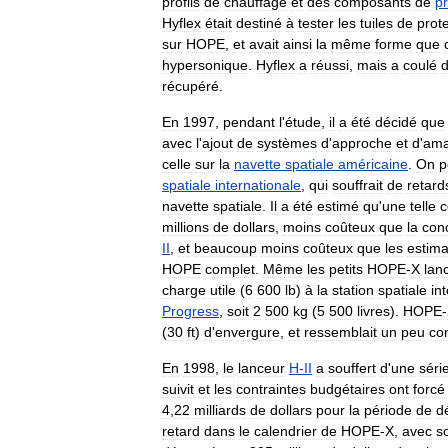
profils
de
chauffage
et
des
composants
de
pr
Hyflex
était
destiné
à
tester
les
tuiles
de
prot
sur
HOPE
,
et
avait
ainsi
la
même
forme
que
hypersonique
.
Hyflex
a
réussi
,
mais
a
coulé
récupéré
.
En
1997
,
pendant
l
'
étude
,
il
a
été
décidé
que
avec
l
'
ajout
de
systèmes
d
'
approche
et
d
'
ama
celle
sur
la
navette
spatiale
américaine
.
On
p
spatiale
internationale
,
qui
souffrait
de
retard
navette
spatiale
.
Il
a
été
estimé
qu
'
une
telle
c
millions
de
dollars
,
moins
coûteux
que
la
con
II
,
et
beaucoup
moins
coûteux
que
les
estima
HOPE
complet
.
Même
les
petits
HOPE
-
X
lan
charge
utile
(
6
600
lb
)
à
la
station
spatiale
in
Progress
,
soit
2
500
kg
(
5
500
livres
).
HOPE
-
(
30
ft
)
d
'
envergure
,
et
ressemblait
un
peu
co
En
1998
,
le
lanceur
H
-
II
a
souffert
d
'
une
séri
suivit
et
les
contraintes
budgétaires
ont
forcé
4
,
22
milliards
de
dollars
pour
la
période
de
d
retard
dans
le
calendrier
de
HOPE
-
X
,
avec
s