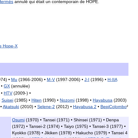
Hermès
annulé
qui
était
un
contemporain
de
HOPE
.
e
Hope
-
X
974
) •
Mu
(
1966
-
2006
) •
M
-
V
(
1997
-
2006
) •
J
-
I
(
1996
) •
H
-
IIA
) •
GX
(
annulée
)
 •
HTV
(
2009
-) •
•
Suisei
(
1985
) •
Hiten
(
1990
) •
Nozomi
(
1998
) •
Hayabusa
(
2003
)
 •
Akatsuki
(
2010
) •
Selene
-
2
(
2012
) •
Hayabusa
2
•
BepiColombo
²
Osumi
(
1970
) •
Tansei
(
1971
) •
Shinsei
(
1971
) •
Denpa
(
1972
) •
Tansei
-
2
(
1974
) •
Taiyo
(
1975
) •
Tansei
-
3
(
1977
) •
Kyokko
(
1978
) •
Jikiken
(
1978
) •
Hakucho
(
1979
) •
Tansei
4