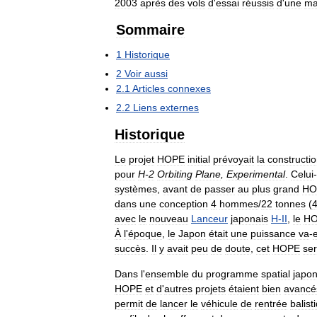
2003
après
des
vols
d
'
essai
réussis
d
'
une
ma
Sommaire
1
Historique
2
Voir
aussi
2
.
1
Articles
connexes
2
.
2
Liens
externes
Historique
Le
projet
HOPE
initial
prévoyait
la
constructi
pour
H
-
2
Orbiting
Plane
,
Experimental
.
Celui
-
systèmes
,
avant
de
passer
au
plus
grand
HO
dans
une
conception
4
hommes
/
22
tonnes
(
avec
le
nouveau
Lanceur
japonais
H
-
II
,
le
H
À
l
'
époque
,
le
Japon
était
une
puissance
va
-
e
succès
.
Il
y
avait
peu
de
doute
,
cet
HOPE
ser
Dans
l
'
ensemble
du
programme
spatial
japon
HOPE
et
d
'
autres
projets
étaient
bien
avancé
permit
de
lancer
le
véhicule
de
rentrée
balist