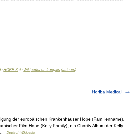
HOPE-X
Wikipédia en français
auteurs
cle
de
(
)
Horiba Medical
nigung der europäischen Krankenhäuser Hope (Familienname),
nischer Film Hope (Kelly Family), ein Charity Album der Kelly
… …
Deutsch Wikipedia