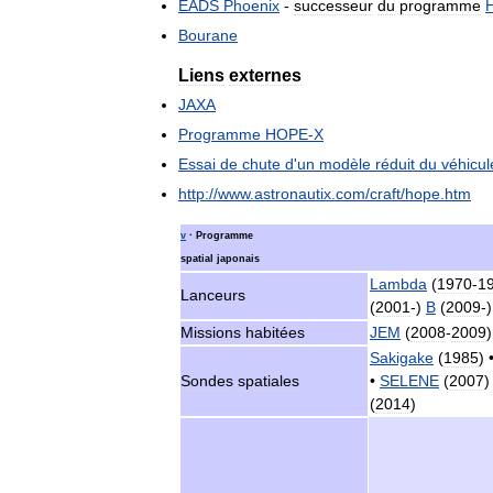
EADS
Phoenix
-
successeur
du
programme
Bourane
Liens
externes
JAXA
Programme
HOPE
-
X
Essai
de
chute
d
'
un
modèle
réduit
du
véhicul
http:
//
www
.
astronautix
.
com
/
craft
/
hope
.
htm
v
·
Programme
spatial
japonais
Lambda
(
1970
-
1
Lanceurs
(
2001
-)
B
(
2009
-
Missions
habitées
JEM
(
2008
-
2009
)
Sakigake
(
1985
) 
Sondes
spatiales
•
SELENE
(
2007
)
(
2014
)