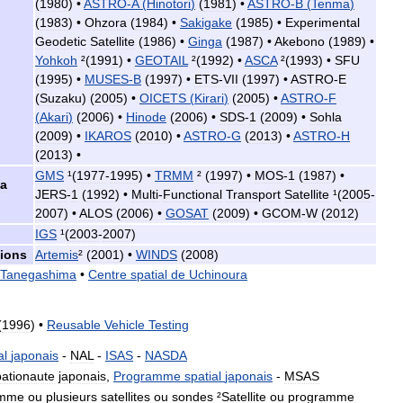
(
1980
) •
ASTRO
-
A
(
Hinotori
)
(
1981
) •
ASTRO
-
B
(
Tenma
)
(
1983
) •
Ohzora
(
1984
) •
Sakigake
(
1985
) •
Experimental
Geodetic
Satellite
(
1986
) •
Ginga
(
1987
) •
Akebono
(
1989
) •
Yohkoh
²(
1991
) •
GEOTAIL
²(
1992
) •
ASCA
²(
1993
) •
SFU
(
1995
) •
MUSES
-
B
(
1997
) •
ETS
-
VII
(
1997
) •
ASTRO
-
E
(
Suzaku
) (
2005
) •
OICETS
(
Kirari
)
(
2005
) •
ASTRO
-
F
(
Akari
)
(
2006
) •
Hinode
(
2006
) •
SDS
-
1
(
2009
) •
Sohla
(
2009
) •
IKAROS
(
2010
) •
ASTRO
-
G
(
2013
) •
ASTRO
-
H
(
2013
) •
GMS
¹(
1977
-
1995
) •
TRMM
² (
1997
) •
MOS
-
1
(
1987
) •
la
JERS
-
1
(
1992
) •
Multi
-
Functional
Transport
Satellite
¹(
2005
-
2007
) •
ALOS
(
2006
) •
GOSAT
(
2009
) •
GCOM
-
W
(
2012
)
IGS
¹(
2003
-
2007
)
ions
Artemis
² (
2001
) •
WINDS
(
2008
)
Tanegashima
•
Centre
spatial
de
Uchinoura
(
1996
) •
Reusable
Vehicle
Testing
al
japonais
-
NAL
-
ISAS
-
NASDA
ationaute
japonais
,
Programme
spatial
japonais
-
MSAS
amme
ou
plusieurs
satellites
ou
sondes
²
Satellite
ou
programme