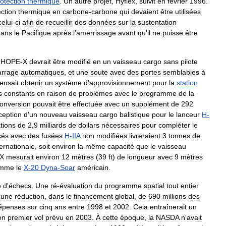
otection
thermique
.
Un
autre
projet
,
Hyflex
,
suivit
en
février
1996
.
ection
thermique
en
carbone
-
carbone
qui
devaient
être
utilisées
celui
-
ci
afin
de
recueillir
des
données
sur
la
sustentation
dans
le
Pacifique
après
l
'
amerrissage
avant
qu
'
il
ne
puisse
être
HOPE
-
X
devrait
être
modifié
en
un
vaisseau
cargo
sans
pilote
rrage
automatiques
,
et
une
soute
avec
des
portes
semblables
à
ensait
obtenir
un
système
d
'
approvisionnement
pour
la
station
s
constants
en
raison
de
problèmes
avec
le
programme
de
la
onversion
pouvait
être
effectuée
avec
un
supplément
de
292
ception
d
'
un
nouveau
vaisseau
cargo
balistique
pour
le
lanceur
H
-
tions
de
2
,
9
milliards
de
dollars
nécessaires
pour
compléter
le
cés
avec
des
fusées
H
-
IIA
non
modifiées
livreraient
3
tonnes
de
ternationale
,
soit
environ
la
même
capacité
que
le
vaisseau
X
mesurait
environ
12
mètres
(
39
ft
)
de
longueur
avec
9
mètres
mme
le
X
-
20
Dyna
-
Soar
américain
.
e
d
'
échecs
.
Une
ré
-
évaluation
du
programme
spatial
tout
entier
une
réduction
,
dans
le
financement
global
,
de
690
millions
des
épenses
sur
cinq
ans
entre
1998
et
2002
.
Cela
entraînerait
un
on
premier
vol
prévu
en
2003
.
À
cette
époque
,
la
NASDA
n
'
avait