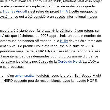
ue
le
projet
avait
été
approuvé
en
1988
,
reflétant
l
'
état
d
'
un
projet
a
été
purement
et
simplement
annulé
,
ne
restait
alors
que
la
e
.
Hughes
Aircraft
s
'
est
retiré
du
projet
H
-
IIA
à
cette
époque
,
ils
système
,
ce
qui
a
été
considéré
un
succès
international
majeur
accord
a
été
signé
pour
faire
atterrir
le
véhicule
,
à
son
retour
,
sur
s
.
Alors
que
l
'
échéance
de
2003
approchait
,
un
certain
nombre
de
nombreuse
personnes
affirmant
que
le
H
-
IIA
devrait
être
remplacé
ment
en
vol
.
Le
premier
vol
a
été
repoussé
à
la
suite
de
2004
.
ganisation
majeure
de
la
NASDA
a
eu
lieu
afin
de
répondre
à
ses
it
maintenant
eu
des
demandes
pour
un
programme
d
'
urgence
de
suivre
les
efforts
nucléaires
de
la
Corée
du
Nord
.
La
JAXA
a
e
ce
processus
.
ment
d
'
un
avion
spatial
,
toutefois
,
sous
le
projet
High
Speed
Flight
on
HSFD
possède
peu
de
ressemblance
avec
la
navette
HOPE
.