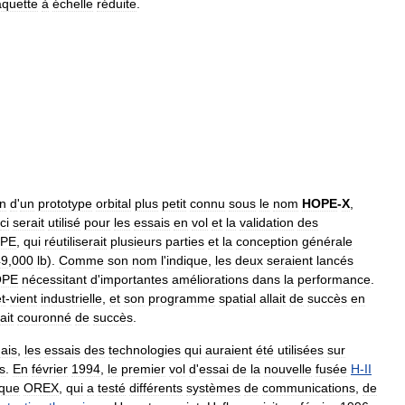
quette
à
échelle
réduite
.
on
d
'
un
prototype
orbital
plus
petit
connu
sous
le
nom
HOPE
-
X
,
ci
serait
utilisé
pour
les
essais
en
vol
et
la
validation
des
PE
,
qui
réutiliserait
plusieurs
parties
et
la
conception
générale
49
,
000
lb
).
Comme
son
nom
l
'
indique
,
les
deux
seraient
lancés
OPE
nécessitant
d
'
importantes
améliorations
dans
la
performance
.
t
-
vient
industrielle
,
et
son
programme
spatial
allait
de
succès
en
ait
couronné
de
succès
.
ais
,
les
essais
des
technologies
qui
auraient
été
utilisées
sur
s
.
En
février
1994
,
le
premier
vol
d
'
essai
de
la
nouvelle
fusée
H
-
II
ique
OREX
,
qui
a
testé
différents
systèmes
de
communications
,
de