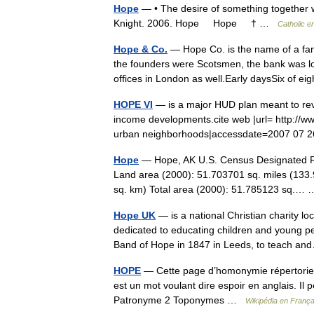
Hope
— • The desire of something together wi
Knight. 2006. Hope Hope † …
Catholic e
Hope & Co.
— Hope Co. is the name of a fa
the founders were Scotsmen, the bank was loc
offices in London as well.Early daysSix of 
HOPE VI
— is a major HUD plan meant to revi
income developments.cite web |url= http://
urban neighborhoods|accessdate=2007 07 
Hope
— Hope, AK U.S. Census Designated Pla
Land area (2000): 51.703701 sq. miles (133
sq. km) Total area (2000): 51.785123 sq.
Hope UK
— is a national Christian charity lo
dedicated to educating children and young pe
Band of Hope in 1847 in Leeds, to teach 
HOPE
— Cette page d’homonymie répertorie l
est un mot voulant dire espoir en anglais. I
Patronyme 2 Toponymes …
Wikipédia en França