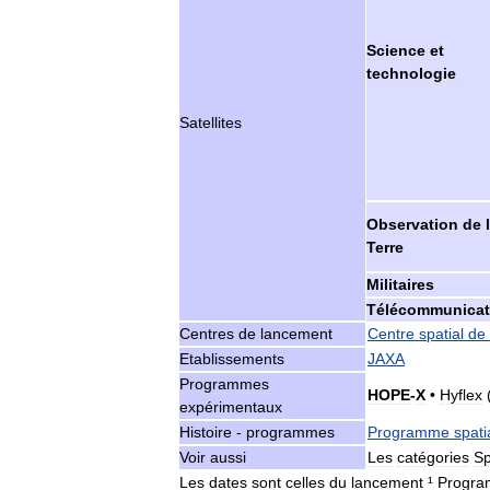
Science
et
technologie
Satellites
Observation
de
Terre
Militaires
Télécommunicat
Centres
de
lancement
Centre
spatial
de
Etablissements
JAXA
Programmes
HOPE
-
X
•
Hyflex
expérimentaux
Histoire
-
programmes
Programme
spati
Voir
aussi
Les
catégories
Sp
Les
dates
sont
celles
du
lancement
¹
Progr