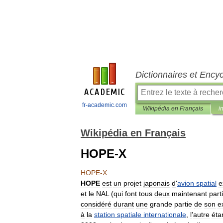
Dictionnaires et Ency
fr-academic.com
Wikipédia en Français
i
Wikipédia en Français
HOPE-X
HOPE
-
X
HOPE
est
un
projet
japonais
d
'
avion
spatial
e
et
le
NAL
(
qui
font
tous
deux
maintenant
part
considéré
durant
une
grande
partie
de
son
e
à
la
station
spatiale
internationale
,
l
'
autre
éta