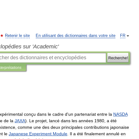
Retenir le site
En utilisant des dictionnaires dans votre site
FR
clopédies sur 'Academic'
Recherche!
nterprétations
xpérimental
conçu
dans
le
cadre
d
'
un
partenariat
entre
la
NASDA
ie
de
la
JAXA
).
Le
projet
,
lancé
dans
les
années
1980
,
a
été
xistence
,
comme
une
des
deux
principales
contributions
japonaise
nt
le
Japanese
Experiment
Module
.
Il
a
été
finalement
annulé
en