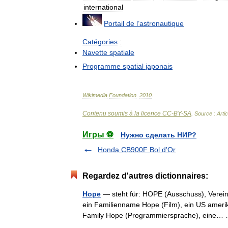
international
Portail
de
l
’
astronautique
Catégories
:
Navette
spatiale
Programme
spatial
japonais
Wikimedia
Foundation
.
2010
.
Contenu soumis à la licence CC-BY-SA
. Source : Arti
Игры ⚽
Нужно сделать НИР?
Honda CB900F Bol d'Or
Regardez d'autres dictionnaires:
Hope
— steht für: HOPE (Ausschuss), Verei
ein Familienname Hope (Film), ein US amerika
Family Hope (Programmiersprache), eine