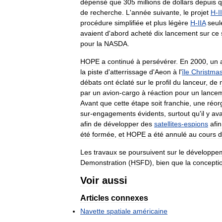
dépensé
que
305
millions
de
dollars
depuis
q
de
recherche
.
L
'
année
suivante
,
le
projet
H
-
II
procédure
simplifiée
et
plus
légère
H
-
IIA
seul
avaient
d
'
abord
acheté
dix
lancement
sur
ce
pour
la
NASDA
.
HOPE
a
continué
à
persévérer
.
En
2000
,
un
la
piste
d
'
atterrissage
d
'
Aeon
à
l
'
île
Christma
débats
ont
éclaté
sur
le
profil
du
lanceur
,
de
par
un
avion
-
cargo
à
réaction
pour
un
lance
Avant
que
cette
étape
soit
franchie
,
une
réor
sur
-
engagements
évidents
,
surtout
qu
'
il
y
ava
afin
de
développer
des
satellites
-
espions
afin
été
formée
,
et
HOPE
a
été
annulé
au
cours
d
Les
travaux
se
poursuivent
sur
le
développe
Demonstration
(
HSFD
),
bien
que
la
concepti
Voir
aussi
Articles
connexes
Navette
spatiale
américaine