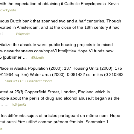
th the expectation of obtaining it Catholic Encyclopedia. Kevin
ncyclopedia
mous Dutch bank that spanned two and a half centuries. Though
ated in Amsterdam, and at the close of the 18th century it had
eight… …
Wikipedia
talize the absolute worst public housing projects into mixed
www.newurbannews.com/hopeVI.html|title= Hope VI funds new
26 |publisher …
Wikipedia
ce in Alaska Population (2000): 137 Housing Units (2000): 175
.911964 sq. km) Water area (2000): 0.081422 sq. miles (0.210883
… …
StarDict's U.S. Gazetteer Places
cated at 25(f) Copperfield Street, London, England which is
ople about the perils of drug and alcohol abuse.It began as the
and… …
Wikipedia
es différents sujets et articles partageant un même nom. Hope
l peut aussi être utilisé comme prénom féminin. Sommaire 1
is