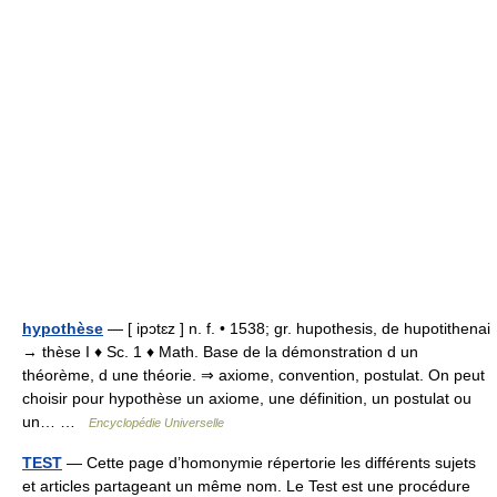
hypothèse
— [ ipɔtɛz ] n. f. • 1538; gr. hupothesis, de hupotithenai
→ thèse I ♦ Sc. 1 ♦ Math. Base de la démonstration d un
théorème, d une théorie. ⇒ axiome, convention, postulat. On peut
choisir pour hypothèse un axiome, une définition, un postulat ou
un… …
Encyclopédie Universelle
TEST
— Cette page d’homonymie répertorie les différents sujets
et articles partageant un même nom. Le Test est une procédure