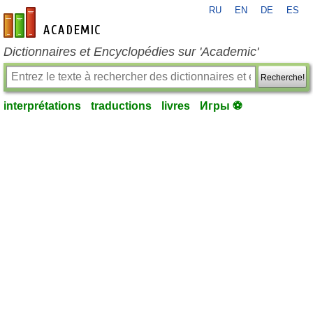
RU
EN
DE
ES
fr-academic.com
Dictionnaires et Encyclopédies sur 'Academic'
Recherche!
interprétations
traductions
livres
Игры ⚽