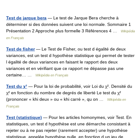
Test de jarque bera
— Le test de Jarque Bera cherche à
déterminer si des données suivent une loi normale. Sommaire 1
Présentation 2 Approche plus formelle 3 Références 4 …
Wikipédia
en Français
Test de fisher
— Le Test de Fisher, ou test d égalité de deux
variances, est un test d hypothèse statistique qui permet de tester
l égalité de deux variances en faisant le rapport des deux
variances et en vérifiant que ce rapport ne dépasse pas une
certaine… …
Wikipédia en Français
Test du χ²
— Pour la loi de probabilité, voir Loi du χ². Densité du
χ² en fonction du nombre de degrés de liberté Le test du χ²
(prononcer « khi deux » ou « khi carré », qu on …
Wikipédia en
Français
Test (statistique)
— Pour les articles homonymes, voir Test. En
statistiques, un test d hypothèse est une démarche consistant à
rejeter ou à ne pas rejeter (rarement accepter) une hypothèse
statistique, appelée hypothèse nulle, en fonction d un jeu de