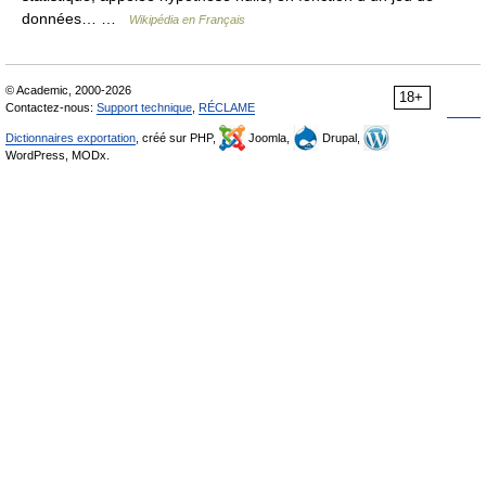
données… …
Wikipédia en Français
© Academic, 2000-2026
18+
Contactez-nous:
Support technique
,
RÉCLAME
Dictionnaires exportation
, créé sur PHP,
Joomla,
Drupal,
WordPress, MODx.