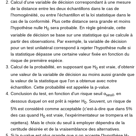
Calcul d'une variable de décision correspondant à une mesure
de la distance entre les deux échantillons dans le cas de
l'homogénéité, ou entre l'échantillon et la loi statistique dans le
cas de la conformité. Plus cette distance sera grande et moins
l'hypothèse nulle H
sera probable. En règle générale, cette
0
variable de décision se base sur une statistique qui se calcule à
partir des observations. Par exemple, la variable de décision
pour un test unilatéral correspond à rejeter l'hypothèse nulle si
la statistique dépasse une certaine valeur fixée en fonction du
risque de première espèce.
Calcul de la probabilité, en supposant que H
est vraie, d'obtenir
0
une valeur de la variable de décision au moins aussi grande que
la valeur de la statistique que l'on a obtenue avec notre
échantillon. Cette probabilité est appelée la p-value.
Conclusion du test, en fonction d'un risque seuil α
, en
seuil
dessous duquel on est prêt à rejeter H
. Souvent, un risque de
0
5% est considéré comme acceptable (c'est-à-dire que dans 5%
des cas quand H
est vraie, l'expérimentateur se trompera et la
0
rejettera). Mais le choix du seuil à employer dépendra de la
certitude désirée et de la vraisemblance des alternatives.
Si la p-value est plus grande que
α
on accepte l'hypothèse H
.