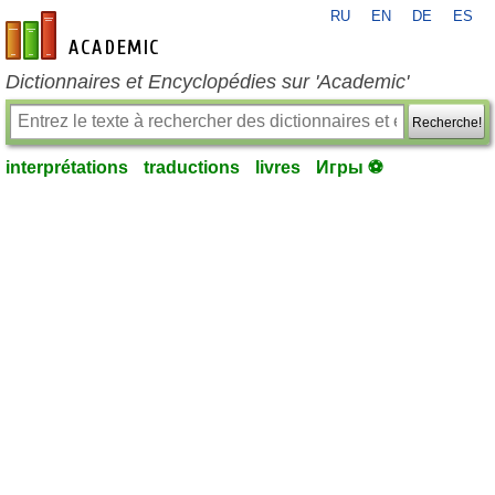
RU
EN
DE
ES
fr-academic.com
Dictionnaires et Encyclopédies sur 'Academic'
Recherche!
interprétations
traductions
livres
Игры ⚽