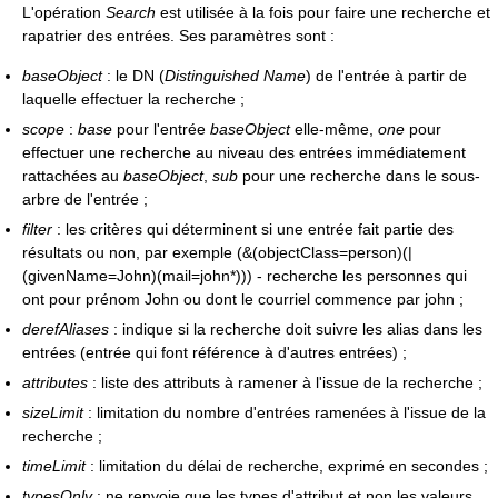
L'opération
Search
est utilisée à la fois pour faire une recherche et
rapatrier des entrées. Ses paramètres sont :
baseObject
: le DN (
Distinguished Name
) de l'entrée à partir de
laquelle effectuer la recherche ;
scope
:
base
pour l'entrée
baseObject
elle-même,
one
pour
effectuer une recherche au niveau des entrées immédiatement
rattachées au
baseObject
,
sub
pour une recherche dans le sous-
arbre de l'entrée ;
filter
: les critères qui déterminent si une entrée fait partie des
résultats ou non, par exemple (&(objectClass=person)(|
(givenName=John)(mail=john*))) - recherche les personnes qui
ont pour prénom John ou dont le courriel commence par john ;
derefAliases
: indique si la recherche doit suivre les alias dans les
entrées (entrée qui font référence à d'autres entrées) ;
attributes
: liste des attributs à ramener à l'issue de la recherche ;
sizeLimit
: limitation du nombre d'entrées ramenées à l'issue de la
recherche ;
timeLimit
: limitation du délai de recherche, exprimé en secondes ;
typesOnly
: ne renvoie que les types d'attribut et non les valeurs.