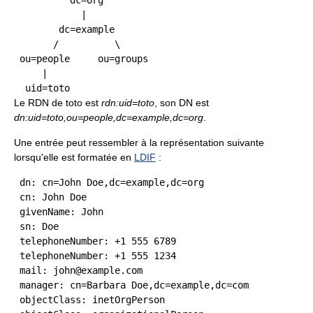
          dc=org

            |

        dc=example

       /          \

 ou=people     ou=groups

     |

Le RDN de toto est
rdn:uid=toto
, son DN est
dn:uid=toto,ou=people,dc=example,dc=org
.
Une entrée peut ressembler à la représentation suivante
lorsqu'elle est formatée en
LDIF
:
 dn: cn=John Doe,dc=example,dc=org

 cn: John Doe

 givenName: John

 sn: Doe

 telephoneNumber: +1 555 6789

 telephoneNumber: +1 555 1234

 mail: john@example.com

 manager: cn=Barbara Doe,dc=example,dc=com

 objectClass: inetOrgPerson
