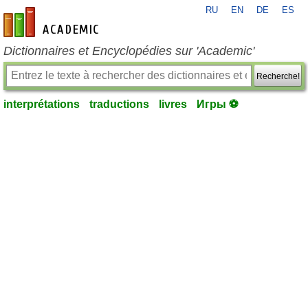
RU
EN
DE
ES
fr-academic.com
Dictionnaires et Encyclopédies sur 'Academic'
Recherche!
interprétations
traductions
livres
Игры ⚽