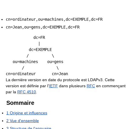
cn=ordinateur,ou=machines,dc=EXEMPLE,dc=FR
cn=Jean,ou=gens,dc=EXEMPLE,dc=FR
            dc=FR

              |

          dc=EXEMPLE

         /          \

   ou=machines    ou=gens

       /              \

La dernière version en date du protocole est LDAPv3. Cette
version est définie par l'
IETF
dans plusieurs
RFC
en commençant
par la
RFC 4510
.
Sommaire
1
Origine et influences
2
Vue d'ensemble
3
Structure de l'annuaire