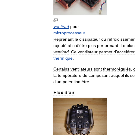
Ventirad
pour
microprocesseur
.
Reprenant
le
dissipateur
du
refroidissemen
rajouté
afin
d
'
être
plus
performant
.
Le
bloc
ventirad
.
Ce
ventilateur
permet
d
'
accélérer
thermique
.
Certains
ventilateurs
sont
thermorégulés
,
la
température
du
composant
auquel
ils
so
d
'
un
potentiomètre
.
Flux
d
'
air