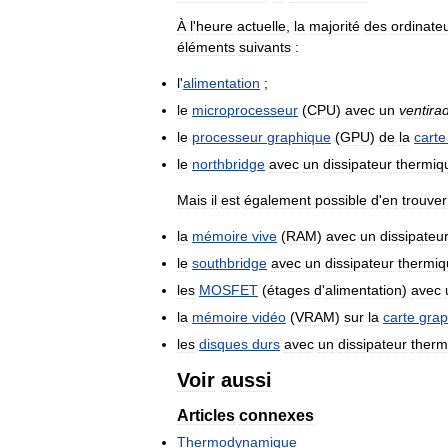
À
l
'
heure
actuelle
,
la
majorité
des
ordinate
éléments
suivants
:
l
'
alimentation
;
le
microprocesseur
(
CPU
)
avec
un
ventira
le
processeur
graphique
(
GPU
)
de
la
carte
le
northbridge
avec
un
dissipateur
thermiq
Mais
il
est
également
possible
d
'
en
trouver
la
mémoire
vive
(
RAM
)
avec
un
dissipateu
le
southbridge
avec
un
dissipateur
thermiq
les
MOSFET
(
étages
d
'
alimentation
)
avec
la
mémoire
vidéo
(
VRAM
)
sur
la
carte
grap
les
disques
durs
avec
un
dissipateur
therm
Voir
aussi
Articles
connexes
Thermodynamique