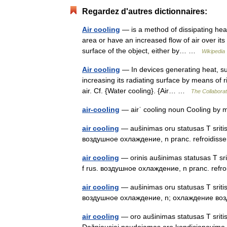
Regardez d'autres dictionnaires:
Air cooling
— is a method of dissipating heat
area or have an increased flow of air over its
surface of the object, either by… …
Wikipedia
Air cooling
— In devices generating heat, su
increasing its radiating surface by means of ri
air. Cf. {Water cooling}. {Air… …
The Collaborati
air-cooling
— airˈ cooling noun Cooling by m
air cooling
— aušinimas oru statusas T sritis 
воздушное охлаждение, n pranc. refroidiss
air cooling
— orinis aušinimas statusas T srit
f rus. воздушное охлаждение, n pranc. refr
air cooling
— aušinimas oru statusas T sritis f
воздушное охлаждение, n; охлаждение возду
air cooling
— oro aušinimas statusas T sriti