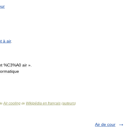
eur
t
à
air
.
nt
%
C3
%
A0
air
».
formatique
Air cooling
Wikipédia en français
auteurs
cle
de
(
)
Air de cour