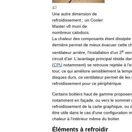
Une
autre
dimension
de
refroidissement
;
un
Cooler
Master
v8
muni
de
nombreux
caloducs
.
La
chaleur
des
composants
étant
dissipée
dernière
permet
de
mieux
évacuer
cette
c
e
ventilateur
arrière
,
l
'
installation
d
'
un
2
vent
circuit
d
'
air
.
L
'
avantage
principal
réside
da
(
CPU
notamment
)
se
retrouve
rejetée
à
l
'
e
tour
,
ce
qui
améliore
sensiblement
la
temp
disques
durs
,
ce
ventilateur
permet
de
les
refroidissement
pour
ce
périphérique
.
Certains
boitiers
haut
de
gamme
proposen
notamment
en
façade
,
ou
vers
le
sommet
refroidissement
de
la
carte
graphique
,
ou
être
utile
dans
le
cas
d
'
une
configuration
m
chaleur
à
l
'
intérieur
même
du
boitier
.
Éléments
à
refroidir