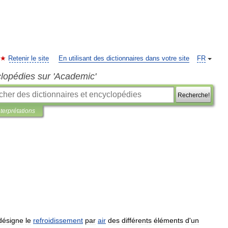
Retenir le site
En utilisant des dictionnaires dans votre site
FR
clopédies sur 'Academic'
Recherche!
nterprétations
désigne
le
refroidissement
par
air
des
différents
éléments
d
'
un