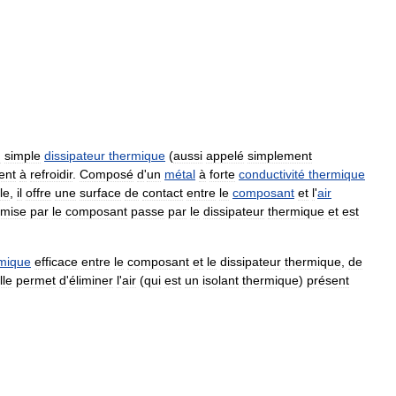
n
simple
dissipateur
thermique
(
aussi
appelé
simplement
ent
à
refroidir
.
Composé
d
'
un
métal
à
forte
conductivité
thermique
le
,
il
offre
une
surface
de
contact
entre
le
composant
et
l
'
air
mise
par
le
composant
passe
par
le
dissipateur
thermique
et
est
mique
efficace
entre
le
composant
et
le
dissipateur
thermique
,
de
lle
permet
d
'
éliminer
l
'
air
(
qui
est
un
isolant
thermique
)
présent