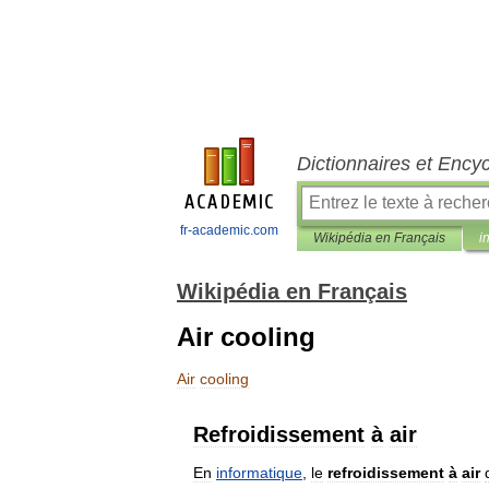
Dictionnaires et Ency
fr-academic.com
Wikipédia en Français
i
Wikipédia en Français
Air cooling
Air
cooling
Refroidissement
à
air
En
informatique
,
le
refroidissement
à
air