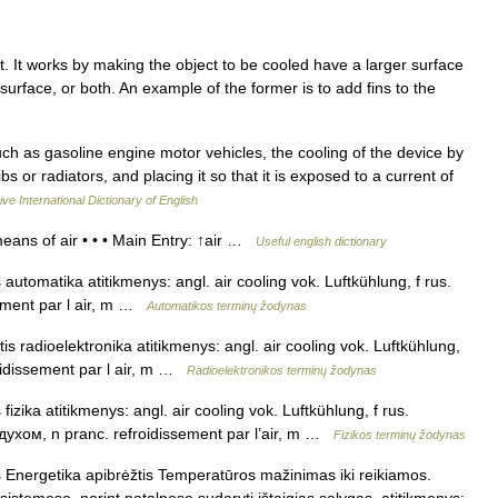
. It works by making the object to be cooled have a larger surface
 surface, or both. An example of the former is to add fins to the
ch as gasoline engine motor vehicles, the cooling of the device by
bs or radiators, and placing it so that it is exposed to a current of
ve International Dictionary of English
eans of air • • • Main Entry: ↑air …
Useful english dictionary
automatika atitikmenys: angl. air cooling vok. Luftkühlung, f rus.
ement par l air, m …
Automatikos terminų žodynas
is radioelektronika atitikmenys: angl. air cooling vok. Luftkühlung,
oidissement par l air, m …
Radioelektronikos terminų žodynas
izika atitikmenys: angl. air cooling vok. Luftkühlung, f rus.
хом, n pranc. refroidissement par l’air, m …
Fizikos terminų žodynas
s Energetika apibrėžtis Temperatūros mažinimas iki reikiamos.