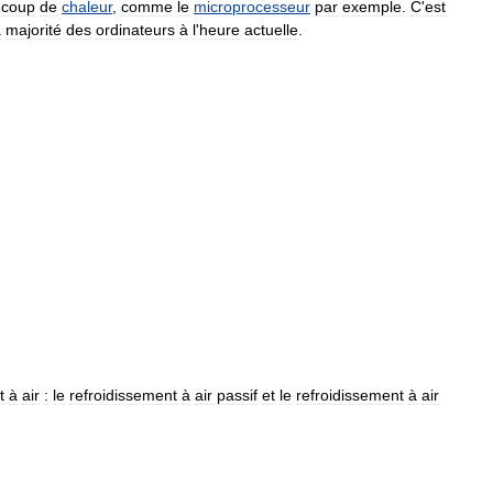
ucoup
de
chaleur
,
comme
le
microprocesseur
par
exemple
.
C
'
est
a
majorité
des
ordinateurs
à
l
'
heure
actuelle
.
t
à
air
:
le
refroidissement
à
air
passif
et
le
refroidissement
à
air