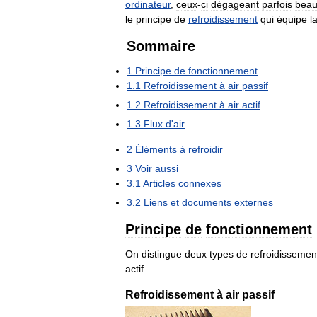
ordinateur
,
ceux
-
ci
dégageant
parfois
bea
le
principe
de
refroidissement
qui
équipe
l
Sommaire
1
Principe
de
fonctionnement
1
.
1
Refroidissement
à
air
passif
1
.
2
Refroidissement
à
air
actif
1
.
3
Flux
d
'
air
2
Éléments
à
refroidir
3
Voir
aussi
3
.
1
Articles
connexes
3
.
2
Liens
et
documents
externes
Principe
de
fonctionnement
On
distingue
deux
types
de
refroidissemen
actif
.
Refroidissement
à
air
passif