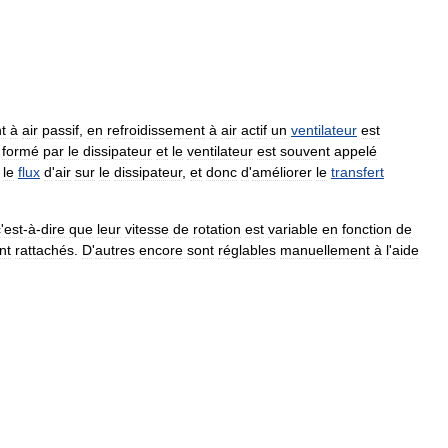
t
à
air
passif
,
en
refroidissement
à
air
actif
un
ventilateur
est
formé
par
le
dissipateur
et
le
ventilateur
est
souvent
appelé
le
flux
d
'
air
sur
le
dissipateur
,
et
donc
d
'
améliorer
le
transfert
c
'
est
-
à
-
dire
que
leur
vitesse
de
rotation
est
variable
en
fonction
de
nt
rattachés
.
D
'
autres
encore
sont
réglables
manuellement
à
l
'
aide