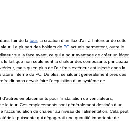
dans
l
'
air
de
la
tour
,
la
création
d
'
un
flux
d
'
air
à
l
'
intérieur
de
cette
haleur
.
La
plupart
des
boitiers
de
PC
actuels
permettent
,
outre
le
ilateur
sur
la
face
avant
,
ce
qui
a
pour
avantage
de
créer
un
léger
ns
le
fait
que
non
seulement
la
chaleur
des
composants
principaux
xtérieur
,
mais
qu
'
en
plus
de
l
'
air
frais
extérieur
est
injecté
dans
la
érature
interne
du
PC
.
De
plus
,
se
situant
généralement
près
des
refroidir
sans
devoir
faire
l
'
acquisition
d
'
un
système
de
t
d
'
autres
emplacements
pour
l
'
installation
de
ventilateurs
,
de
la
tour
.
Ces
emplacements
sont
généralement
destinés
à
un
de
l
'
accumulation
de
chaleur
au
niveau
de
l
'
alimentation
.
Cela
peut
atérielle
puissante
qui
dégagerait
une
quantité
importante
de