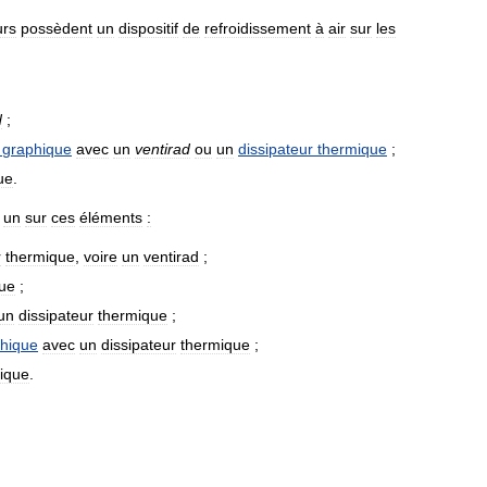
urs
possèdent
un
dispositif
de
refroidissement
à
air
sur
les
d
;
graphique
avec
un
ventirad
ou
un
dissipateur
thermique
;
ue
.
un
sur
ces
éléments
:
r
thermique
,
voire
un
ventirad
;
ue
;
un
dissipateur
thermique
;
hique
avec
un
dissipateur
thermique
;
ique
.