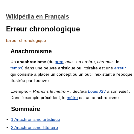
Wikipédia en Français
Erreur chronologique
Erreur chronologique
Anachronisme
Un
anachronisme
(du
grec
,
ana
: en arrière,
chronos
: le
temps
) dans une oeuvre artistique ou littéraire est une
erreur
qui consiste à placer un concept ou un outil inexistant à l'époque
illustrée par l'oeuvre.
Exemple:
« Prenons le métro » , déclara
Louis XIV
à son valet.
.
Dans l'exemple précédent, le
métro
est un anachronisme.
Sommaire
1
Anachronisme artistique
2
Anachronisme littéraire