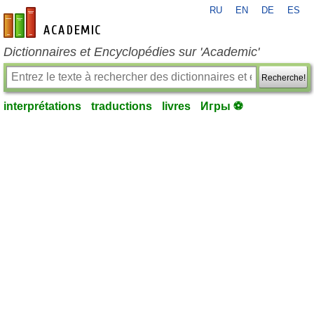
RU
EN
DE
ES
fr-academic.com
Dictionnaires et Encyclopédies sur 'Academic'
Recherche!
interprétations
traductions
livres
Игры ⚽