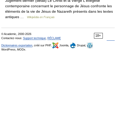
Jugement dernier (détail) Le Christ et la Vierge L exégèse
contemporaine concernant le personnage de Jésus confronte les
éléments de la vie de Jésus de Nazareth présents dans les textes
antiques …
Wikipédia en Français
© Academic, 2000-2026
18+
Contactez-nous:
Support technique
,
RÉCLAME
Dictionnaires exportation
, créé sur PHP,
Joomla,
Drupal,
WordPress, MODx.