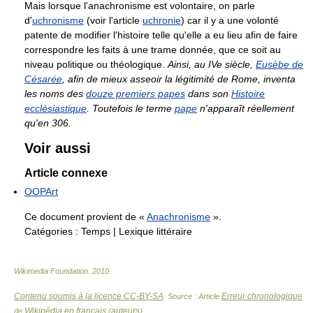
Mais lorsque l'anachronisme est volontaire, on parle
d'
uchronisme
(voir l'article
uchronie
) car il y a une volonté
patente de modifier l'histoire telle qu'elle a eu lieu afin de faire
correspondre les faits à une trame donnée, que ce soit au
niveau politique ou théologique.
Ainsi, au IVe siècle,
Eusèbe de
Césarée
, afin de mieux asseoir la légitimité de Rome, inventa
les noms des
douze premiers papes
dans son
Histoire
ecclésiastique
. Toutefois le terme
pape
n'apparaît réellement
qu'en 306.
Voir aussi
Article connexe
OOPArt
Ce document provient de «
Anachronisme
».
Catégories :
Temps
|
Lexique littéraire
Wikimedia Foundation
.
2010
.
Contenu soumis à la licence CC-BY-SA
Erreur chronologique
. Source : Article
Wikipédia en français
auteurs
de
(
)