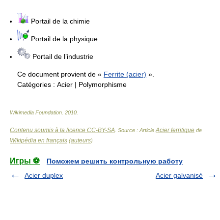
Portail de la chimie
Portail de la physique
Portail de l’industrie
Ce document provient de «
Ferrite (acier)
».
Catégories :
Acier
|
Polymorphisme
Wikimedia Foundation
.
2010
.
Contenu soumis à la licence CC-BY-SA
Acier ferritique
. Source : Article
de
Wikipédia en français
auteurs
(
)
Игры ⚽
Поможем решить контрольную работу
Acier duplex
Acier galvanisé