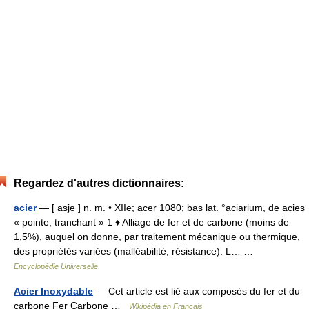
Regardez d'autres dictionnaires:
acier
— [ asje ] n. m. • XIIe; acer 1080; bas lat. °aciarium, de acies
« pointe, tranchant » 1 ♦ Alliage de fer et de carbone (moins de
1,5%), auquel on donne, par traitement mécanique ou thermique,
des propriétés variées (malléabilité, résistance). L… …
Encyclopédie Universelle
Acier Inoxydable
— Cet article est lié aux composés du fer et du
carbone Fer Carbone …
Wikipédia en Français