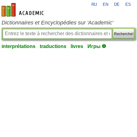
RU
EN
DE
ES
fr-academic.com
Dictionnaires et Encyclopédies sur 'Academic'
Recherche!
interprétations
traductions
livres
Игры ⚽