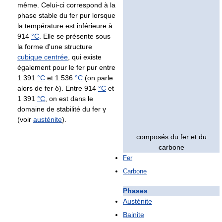
même. Celui-ci correspond à la
phase stable du fer pur lorsque
la température est inférieure à
914
°C
. Elle se présente sous
la forme d'une structure
cubique centrée
, qui existe
également pour le fer pur entre
1 391
°C
et
1 536
°C
(on parle
alors de fer δ). Entre
914
°C
et
1 391
°C
, on est dans le
domaine de stabilité du fer γ
(voir
austénite
).
composés du fer et du
carbone
Fer
Carbone
Phases
Austénite
Bainite