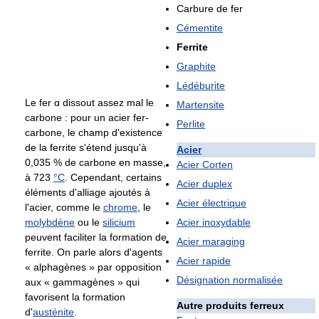
Carbure de fer
Cémentite
Ferrite
Graphite
Lédéburite
Le fer α dissout assez mal le
Martensite
carbone : pour un acier fer-
Perlite
carbone, le champ d'existence
de la ferrite s'étend jusqu'à
Acier
0,035 % de carbone en masse,
Acier Corten
à
723
°C
. Cependant, certains
Acier duplex
éléments d'alliage ajoutés à
Acier électrique
l'acier, comme le
chrome
, le
molybdène
ou le
silicium
Acier inoxydable
peuvent faciliter la formation de
Acier maraging
ferrite. On parle alors d'agents
Acier rapide
« alphagènes » par opposition
Désignation normalisée
aux « gammagènes » qui
favorisent la formation
Autre produits ferreux
d'
austénite
.