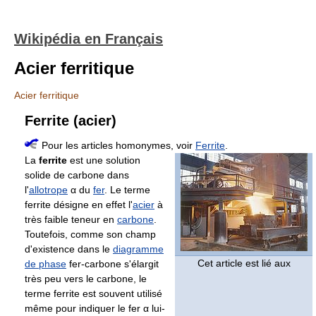
Wikipédia en Français
Acier ferritique
Acier ferritique
Ferrite (acier)
Pour les articles homonymes, voir
Ferrite
.
La
ferrite
est une solution
solide de carbone dans
l'
allotrope
α du
fer
. Le terme
ferrite désigne en effet l'
acier
à
très faible teneur en
carbone
.
Toutefois, comme son champ
d'existence dans le
diagramme
Cet article est lié aux
de phase
fer-carbone s'élargit
très peu vers le carbone, le
terme ferrite est souvent utilisé
même pour indiquer le fer α lui-