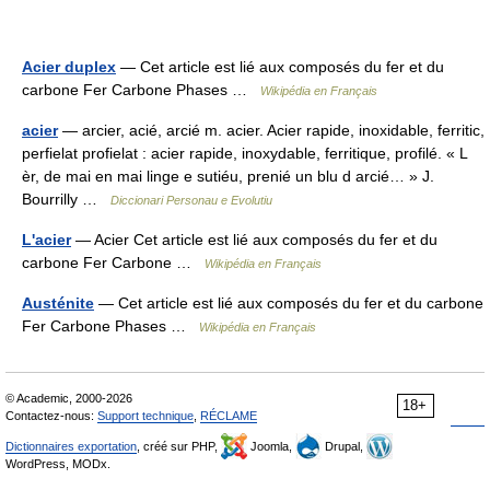
Acier duplex
— Cet article est lié aux composés du fer et du
carbone Fer Carbone Phases …
Wikipédia en Français
acier
— arcier, acié, arcié m. acier. Acier rapide, inoxidable, ferritic,
perfielat profielat : acier rapide, inoxydable, ferritique, profilé. « L
èr, de mai en mai linge e sutiéu, prenié un blu d arcié… » J.
Bourrilly …
Diccionari Personau e Evolutiu
L'acier
— Acier Cet article est lié aux composés du fer et du
carbone Fer Carbone …
Wikipédia en Français
Austénite
— Cet article est lié aux composés du fer et du carbone
Fer Carbone Phases …
Wikipédia en Français
© Academic, 2000-2026
18+
Contactez-nous:
Support technique
,
RÉCLAME
Dictionnaires exportation
, créé sur PHP,
Joomla,
Drupal,
WordPress, MODx.