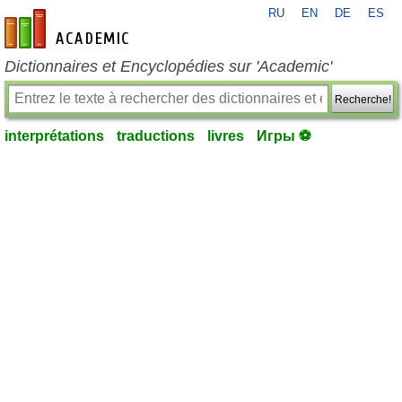
RU
EN
DE
ES
fr-academic.com
Dictionnaires et Encyclopédies sur 'Academic'
Recherche!
interprétations
traductions
livres
Игры ⚽