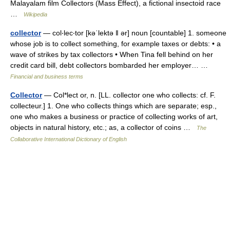
Malayalam film Collectors (Mass Effect), a fictional insectoid race
…
Wikipedia
collector
— col‧lec‧tor [kəˈlektə ǁ ər] noun [countable] 1. someone
whose job is to collect something, for example taxes or debts: • a
wave of strikes by tax collectors • When Tina fell behind on her
credit card bill, debt collectors bombarded her employer… …
Financial and business terms
Collector
— Col*lect or, n. [LL. collector one who collects: cf. F.
collecteur.] 1. One who collects things which are separate; esp.,
one who makes a business or practice of collecting works of art,
objects in natural history, etc.; as, a collector of coins …
The
Collaborative International Dictionary of English