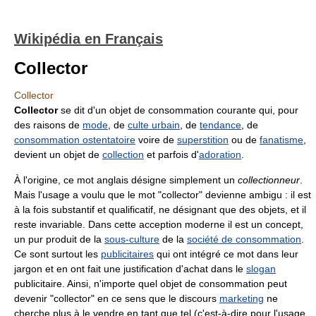
Wikipédia en Français
Collector
Collector
Collector
se dit d'un objet de consommation courante qui, pour
des raisons de
mode
, de
culte urbain
, de
tendance
, de
consommation ostentatoire
voire de
superstition
ou de
fanatisme
,
devient un objet de
collection
et parfois d'
adoration
.
À l'origine, ce mot anglais désigne simplement un
collectionneur
.
Mais l'usage a voulu que le mot "collector" devienne ambigu : il est
à la fois substantif et qualificatif, ne désignant que des objets, et il
reste invariable. Dans cette acception moderne il est un concept,
un pur produit de la
sous-culture
de la
société de consommation
.
Ce sont surtout les
publicitaires
qui ont intégré ce mot dans leur
jargon et en ont fait une justification d'achat dans le
slogan
publicitaire. Ainsi, n'importe quel objet de consommation peut
devenir "collector" en ce sens que le discours
marketing
ne
cherche plus à le vendre en tant que tel (c'est-à-dire pour l'usage