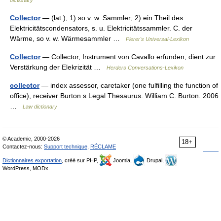
dictionary
Collector
— (lat.), 1) so v. w. Sammler; 2) ein Theil des
Elektricitätscondensators, s. u. Elektricitätssammler. C. der
Wärme, so v. w. Wärmesammler …
Pierer's Universal-Lexikon
Collector
— Collector, Instrument von Cavallo erfunden, dient zur
Verstärkung der Elekrizität …
Herders Conversations-Lexikon
collector
— index assessor, caretaker (one fulfilling the function of
office), receiver Burton s Legal Thesaurus. William C. Burton. 2006
…
Law dictionary
© Academic, 2000-2026
18+
Contactez-nous:
Support technique
,
RÉCLAME
Dictionnaires exportation
, créé sur PHP,
Joomla,
Drupal,
WordPress, MODx.