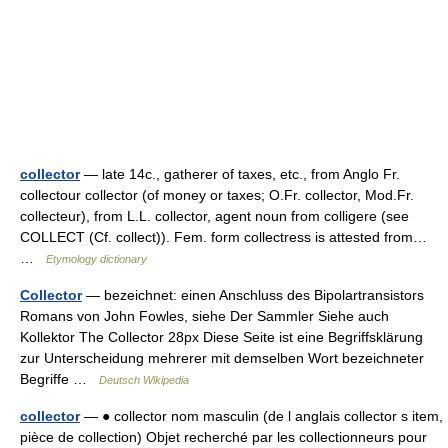
collector
— late 14c., gatherer of taxes, etc., from Anglo Fr.
collectour collector (of money or taxes; O.Fr. collector, Mod.Fr.
collecteur), from L.L. collector, agent noun from colligere (see
COLLECT (Cf. collect)). Fem. form collectress is attested from…
…
Etymology dictionary
Collector
— bezeichnet: einen Anschluss des Bipolartransistors
Romans von John Fowles, siehe Der Sammler Siehe auch
Kollektor The Collector 28px Diese Seite ist eine Begriffsklärung
zur Unterscheidung mehrerer mit demselben Wort bezeichneter
Begriffe …
Deutsch Wikipedia
collector
— ● collector nom masculin (de l anglais collector s item,
pièce de collection) Objet recherché par les collectionneurs pour