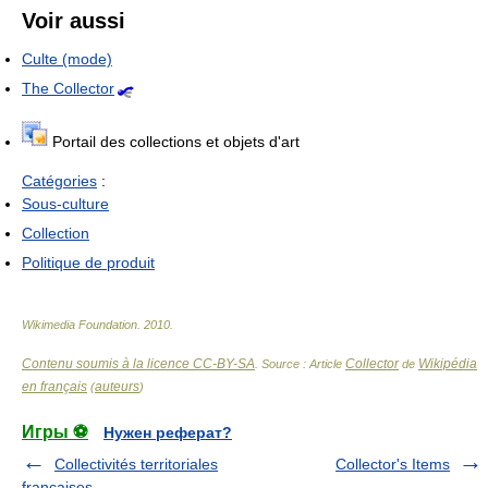
Voir aussi
Culte (mode)
The Collector
Portail des collections et objets d'art
Catégories
:
Sous-culture
Collection
Politique de produit
Wikimedia Foundation
.
2010
.
Contenu soumis à la licence CC-BY-SA
Collector
Wikipédia
. Source : Article
de
en français
auteurs
(
)
Игры ⚽
Нужен реферат?
Collectivités territoriales
Collector's Items
françaises