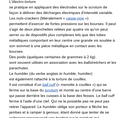
L'électro-torture
se pratique en appliquant des électrodes sur le scrotum de
façon à délivrer des décharges électriques d'intensité variable.
Les
nuts-crackers
(littéralement «
casse-noix
»)
permettent d'exercer de fortes pressions sur les bourses. Il peut
s'agir de deux planchettes reliées par quatre vis qu'on peut
serrer ou de dispositifs plus complexes tels que des tubes
métalliques comportant en leur centre une grande vis soudée à
son sommet à une pièce métallique en contact avec les
bourses.
Des poids (quelques centaines de grammes à 2 kg)
sont souvent utilisés en association avec les
ballstretchers
et les
parachutes.
Le
humbler
(du verbe anglais
to humble
, humilier)
est également rattaché à la torture de couilles.
Il est constitué d'un
ball cuff
(« menotte à couilles ») qui se
ferme sur la base du
scrotum
et monté au centre d'une barre
qui passe derrière les cuisses à la base des fesses. Le
ball cuff
ferme à l'aide d'une clef. Qui ne la possède pas ne peut pas
retirer l'appareil. Le
humbler
oblige son porteur à fléchir les
jambes et à ramper à genoux, étant donné que tenter de se
redresser provoquerait une traction sur le scrotum qui