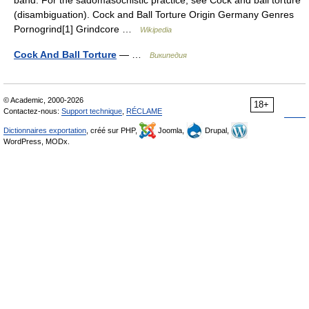
band. For the sadomasochistic practice, see Cock and ball torture
(disambiguation). Cock and Ball Torture Origin Germany Genres
Pornogrind[1] Grindcore …
Wikipedia
Cock And Ball Torture
— …
Википедия
© Academic, 2000-2026
18+
Contactez-nous:
Support technique
,
RÉCLAME
Dictionnaires exportation
, créé sur PHP,
Joomla,
Drupal,
WordPress, MODx.