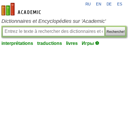
RU
EN
DE
ES
fr-academic.com
Dictionnaires et Encyclopédies sur 'Academic'
Recherche!
interprétations
traductions
livres
Игры ⚽