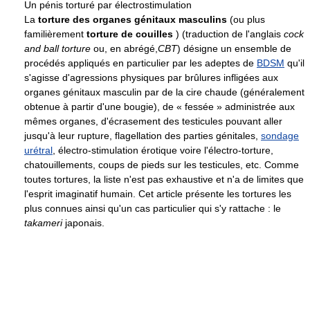
Un pénis torturé par électrostimulation
La
torture des organes génitaux masculins
(ou plus
familièrement
torture de couilles
) (traduction de l'anglais
cock
and ball torture
ou, en abrégé,
CBT
) désigne un ensemble de
procédés appliqués en particulier par les adeptes de
BDSM
qu'il
s'agisse d'agressions physiques par brûlures infligées aux
organes génitaux masculin par de la cire chaude (généralement
obtenue à partir d'une bougie), de « fessée » administrée aux
mêmes organes, d'écrasement des testicules pouvant aller
jusqu'à leur rupture, flagellation des parties génitales,
sondage
urétral
, électro-stimulation érotique voire l'électro-torture,
chatouillements, coups de pieds sur les testicules, etc. Comme
toutes tortures, la liste n'est pas exhaustive et n'a de limites que
l'esprit imaginatif humain. Cet article présente les tortures les
plus connues ainsi qu'un cas particulier qui s'y rattache : le
takameri
japonais.