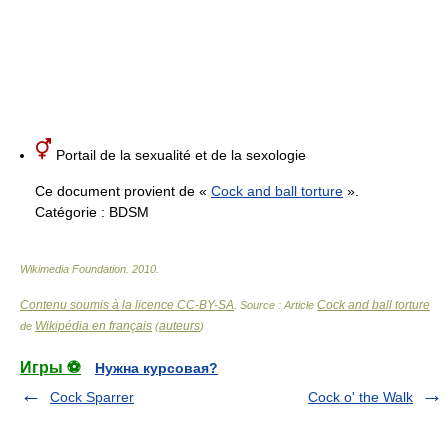
Portail de la sexualité et de la sexologie
Ce document provient de «
Cock and ball torture
».
Catégorie :
BDSM
Wikimedia Foundation
.
2010
.
Contenu soumis à la licence CC-BY-SA
Cock and ball torture
. Source : Article
Wikipédia en français
auteurs
de
(
)
Игры ⚽
Нужна курсовая?
Cock Sparrer
Cock o' the Walk