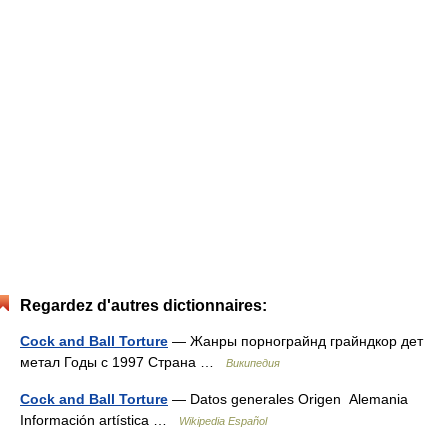
Regardez d'autres dictionnaires:
Cock and Ball Torture
— Жанры порнограйнд грайндкор дет
метал Годы с 1997 Страна …
Википедия
Cock and Ball Torture
— Datos generales Origen Alemania
Información artística …
Wikipedia Español