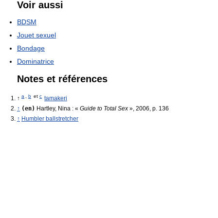
Voir aussi
BDSM
Jouet sexuel
Bondage
Dominatrice
Notes et références
a
,
b
et
c
↑
tamakeri
↑
(en)
Hartley, Nina : «
Guide to Total Sex
», 2006, p. 136
↑
Humbler ballstretcher