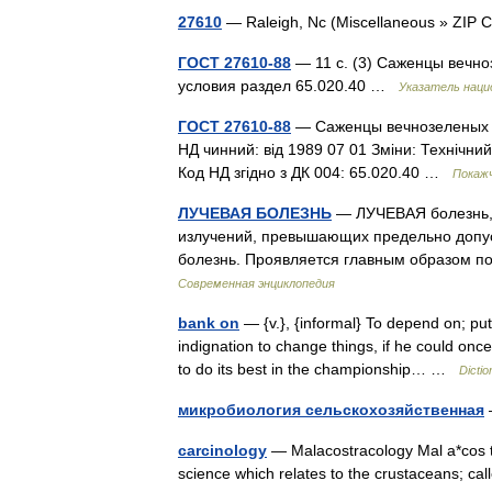
27610
— Raleigh, Nc (Miscellaneous » ZI
ГОСТ 27610-88
— 11 с. (3) Саженцы вечно
условия раздел 65.020.40 …
Указатель наци
ГОСТ 27610-88
— Саженцы вечнозеленых ли
НД чинний: від 1989 07 01 Зміни: Технічний
Код НД згідно з ДК 004: 65.020.40 …
Покажч
ЛУЧЕВАЯ БОЛЕЗНЬ
— ЛУЧЕВАЯ болезнь, 
излучений, превышающих предельно допу
болезнь. Проявляется главным образом 
Современная энциклопедия
bank on
— {v.}, {informal} To depend on; put
indignation to change things, if he could onc
to do its best in the championship… …
Dictio
микробиология сельскохозяйственная
carcinology
— Malacostracology Mal a*cos tra
science which relates to the crustaceans; ca