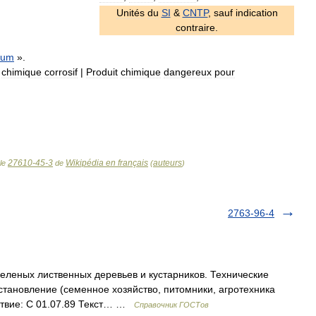
Unités
du
SI
&
CNTP
,
sauf
indication
contraire
.
ium
».
chimique
corrosif
|
Produit
chimique
dangereux
pour
27610-45-3
Wikipédia en français
auteurs
cle
de
(
)
2763-96-4
леных лиственных деревьев и кустарников. Технические
становление (семенное хозяйство, питомники, агротехника
йствие: С 01.07.89 Текст… …
Справочник ГОСТов