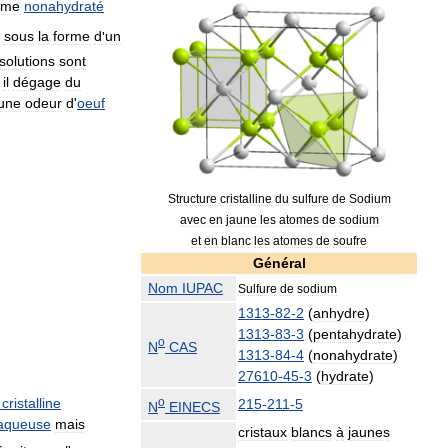
rme
nonahydraté
sous
la
forme
d
'
un
solutions
sont
,
il
dégage
du
une
odeur
d
'
oeuf
Structure
cristalline
du
sulfure
de
Sodium
avec
en
jaune
les
atomes
de
sodium
et
en
blanc
les
atomes
de
soufre
Général
Nom
IUPAC
Sulfure
de
sodium
1313
-
82
-
2
(
anhydre
)
1313
-
83
-
3
(
pentahydrate
)
o
N
CAS
1313
-
84
-
4
(
nonahydrate
)
27610
-
45
-
3
(
hydrate
)
o
cristalline
215
-
211
-
5
N
EINECS
aqueuse
mais
cristaux
blancs
à
jaunes