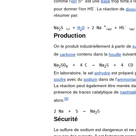
comme
l
'
ion
S
est
une
base
trop
forte
,
il
r
-
pour
donner
l
'
ion
HS
.
La
réaction
de
disso
résumer
par:
+
-
Na
S
 + 
H
O
 → 
2
Na
 + 
HS
2
2
(
s
)
(
aq
)
(
aq
)
Production
On
le
produit
industriellement
à
partir
de
su
de
carbone
contenu
dans
la
houille
suivant
Na
SO
  +  
4
C
  →  
Na
S
  +  
4
CO
2
4
2
En
laboratoire
,
le
sel
anhydre
est
préparé
soufre
avec
du
sodium
dans
de
l
'
ammonia
La
réaction
peut
également
être
menée
da
présence
de
traces
catalytique
de
naphtal
[
4
]
alors:
2
Na
  +  
S
  →  
Na
S
2
Sécurité
Le
sulfure
de
sodium
est
dangereux
et
ne
que
par
des
experts
.
Il
est
fortement
corros