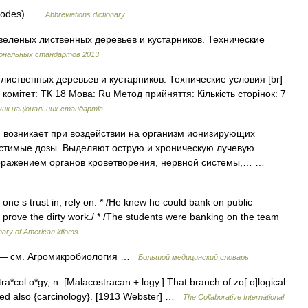
P Codes) …
Abbreviations dictionary
зеленых лиственных деревьев и кустарников. Технические
ональных стандартов 2013
ственных деревьев и кустарников. Технические условия [br]
 комітет: ТК 18 Мова: Ru Метод прийняття: Кількість сторінок: 7
ик національних стандартів
возникает при воздействии на организм ионизирующих
стимые дозы. Выделяют острую и хроническую лучевую
поражением органов кроветворения, нервной системы,… …
 one s trust in; rely on. * /He knew he could bank on public
e prove the dirty work./ * /The students were banking on the team
nary of American idioms
— см. Агромикробиология …
Большой медицинский словарь
*col o*gy, n. [Malacostracan + logy.] That branch of zo[ o]logical
lled also {carcinology}. [1913 Webster] …
The Collaborative International