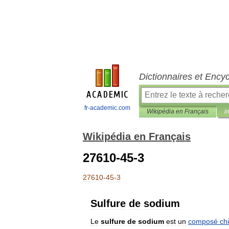
Dictionnaires et Ency
fr-academic.com
Wikipédia en Français
i
Wikipédia en Français
27610-45-3
27610
-
45
-
3
Sulfure
de
sodium
Le
sulfure
de
sodium
est
un
composé
ch