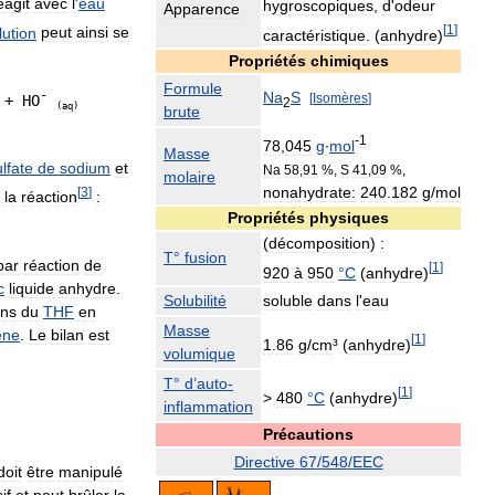
éagit
avec
l
'
eau
hygroscopiques
,
d
'
odeur
Apparence
[
1
]
lution
peut
ainsi
se
caractéristique
. (
anhydre
)
Propriétés
chimiques
Formule
-
Na
S
[
Isomères
]
 + 
HO
2
(
aq
)
brute
-
1
78
,
045
g
∙
mol
Masse
lfate
de
sodium
et
Na
58
,
91
%,
S
41
,
09
%,
molaire
nonahydrate:
240
.
182
g
/
mol
[
3
]
la
réaction
:
Propriétés
physiques
(
décomposition
)
:
T
°
fusion
par
réaction
de
[
1
]
920
à
950
°
C
(
anhydre
)
c
liquide
anhydre
.
Solubilité
soluble
dans
l
'
eau
ns
du
THF
en
Masse
ène
.
Le
bilan
est
[
1
]
1
.
86
g
/
cm
³ (
anhydre
)
volumique
T
°
d
’
auto
-
[
1
]
>
480
°
C
(
anhydre
)
inflammation
Précautions
Directive
67
/
548
/
EEC
doit
être
manipulé
if
et
peut
brûler
la