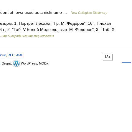
sident of Iowa used as a nickname …
New Collegiate Dictionary
зцом. 1. Портрет Лесажа: "Гр. М. Федоров". 16°. Плохая
 г.; 2. "Таб. V Белой Медведь, выр. М. Федоров"; 3. "Таб. Х
ьшая биографическая энциклопедия
ique
,
RÉCLAME
18+
Drupal,
WordPress, MODx.