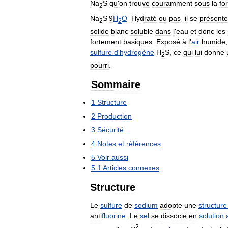
Na
S
qu
'
on
trouve
couramment
sous
la
fo
2
.
Na
S
9
H
O
.
Hydraté
ou
pas
,
il
se
présente
2
2
solide
blanc
soluble
dans
l
'
eau
et
donc
les
fortement
basiques
.
Exposé
à
l
'
air
humide
sulfure
d
'
hydrogène
H
S
,
ce
qui
lui
donne
2
pourri
.
Sommaire
1
Structure
2
Production
3
Sécurité
4
Notes
et
références
5
Voir
aussi
5
.
1
Articles
connexes
Structure
Le
sulfure
de
sodium
adopte
une
structure
anti
fluorine
.
Le
sel
se
dissocie
en
solution
2
-