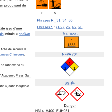
en
produisant
du
C
N
Phrases
R
:
31
,
34
,
50
,
Phrases
S
:
(
1
/
2
),
26
,
45
,
61
,
lité
issu
d
’
une
Transport
ais
intitulé
«
sodium
-
1385
,
fiche
de
sécurité
du
NFPA
704
tances
Chimiques
,
1
de
l
'
annexe
VI
du
3
1
"
Academic
Press:
San
[
2
]
SGH
iane
»,
dans
Inorganic
Danger
H314
,
H400
,
EUH031
,