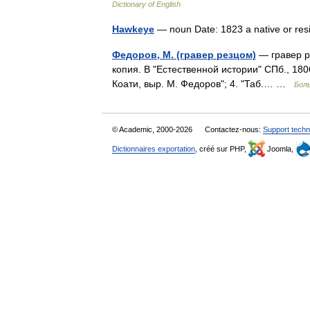
Dictionary of English
Hawkeye
— noun Date: 1823 a native or re
Федоров, М. (гравер резцом)
— гравер ре
копия. В "Естественной истории" СПб., 1806
Коати, выр. М. Федоров"; 4. "Таб.… …
Бол
© Academic, 2000-2026
Contactez-nous:
Support techn
Dictionnaires exportation
, créé sur PHP,
Joomla,