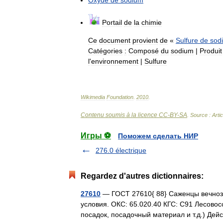
Portail
de
la
chimie
Ce
document
provient
de
«
Sulfure
de
sod
Catégories
:
Composé
du
sodium
|
Produit
l
'
environnement
|
Sulfure
Wikimedia
Foundation
.
2010
.
Contenu soumis à la licence CC-BY-SA
. Source : Arti
Игры ⚽
Поможем сделать НИР
276.0 électrique
Regardez d'autres dictionnaires:
27610
— ГОСТ 27610{ 88} Саженцы вечнозе
условия. ОКС: 65.020.40 КГС: С91 Лесовос
посадок, посадочный материал и т.д.) Де