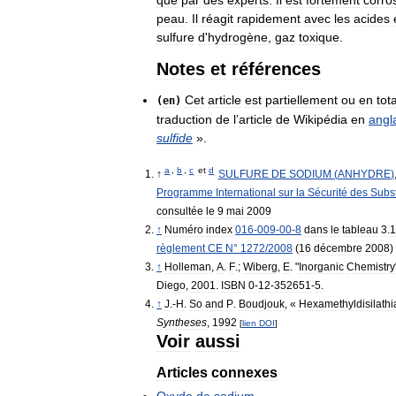
peau
.
Il
réagit
rapidement
avec
les
acides
sulfure
d
'
hydrogène
,
gaz
toxique
.
Notes
et
références
Cet
article
est
partiellement
ou
en
tota
(
en
)
traduction
de
l
’
article
de
Wikipédia
en
angl
sulfide
».
a
,
b
,
c
et
d
↑
SULFURE
DE
SODIUM
(
ANHYDRE
)
Programme
International
sur
la
Sécurité
des
Subs
consultée
le
9
mai
2009
↑
Numéro
index
016
-
009
-
00
-
8
dans
le
tableau
3
.
1
règlement
CE
N
°
1272
/
2008
(
16
décembre
2008
)
↑
Holleman
,
A
.
F
.;
Wiberg
,
E
. "
Inorganic
Chemistry
Diego
,
2001
.
ISBN
0
-
12
-
352651
-
5
.
↑
J
.-
H
.
So
and
P
.
Boudjouk
, «
Hexamethyldisilath
Syntheses
,
1992
[
lien
DOI
]
Voir
aussi
Articles
connexes
Oxyde
de
sodium