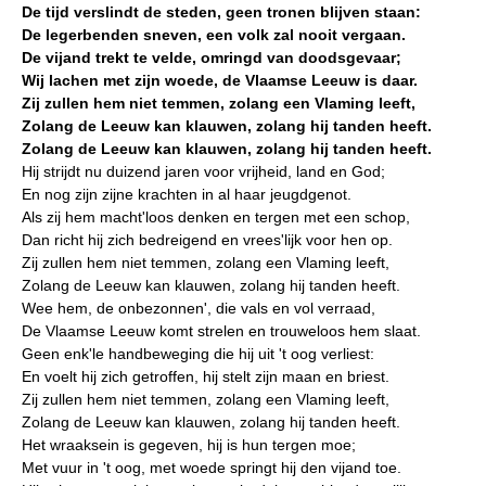
De tijd verslindt de steden, geen tronen blijven staan:
De legerbenden sneven, een volk zal nooit vergaan.
De vijand trekt te velde, omringd van doodsgevaar;
Wij lachen met zijn woede, de Vlaamse Leeuw is daar.
Zij zullen hem niet temmen, zolang een Vlaming leeft,
Zolang de Leeuw kan klauwen, zolang hij tanden heeft.
Zolang de Leeuw kan klauwen, zolang hij tanden heeft.
Hij strijdt nu duizend jaren voor vrijheid, land en God;
En nog zijn zijne krachten in al haar jeugdgenot.
Als zij hem macht'loos denken en tergen met een schop,
Dan richt hij zich bedreigend en vrees'lijk voor hen op.
Zij zullen hem niet temmen, zolang een Vlaming leeft,
Zolang de Leeuw kan klauwen, zolang hij tanden heeft.
Wee hem, de onbezonnen', die vals en vol verraad,
De Vlaamse Leeuw komt strelen en trouweloos hem slaat.
Geen enk'le handbeweging die hij uit 't oog verliest:
En voelt hij zich getroffen, hij stelt zijn maan en briest.
Zij zullen hem niet temmen, zolang een Vlaming leeft,
Zolang de Leeuw kan klauwen, zolang hij tanden heeft.
Het wraaksein is gegeven, hij is hun tergen moe;
Met vuur in 't oog, met woede springt hij den vijand toe.