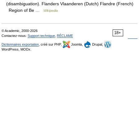
(disambiguation). Flanders Vlaanderen (Dutch) Flandre (French)
Region of Be …
Wikipedia
© Academic, 2000-2026
18+
Contactez-nous:
Support technique
,
RÉCLAME
Dictionnaires exportation
, créé sur PHP,
Joomla,
Drupal,
WordPress, MODx.