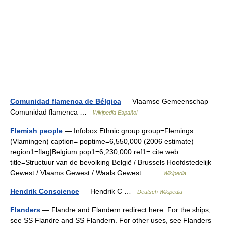
Comunidad flamenca de Bélgica
— Vlaamse Gemeenschap
Comunidad flamenca …
Wikipedia Español
Flemish people
— Infobox Ethnic group group=Flemings
(Vlamingen) caption= poptime=6,550,000 (2006 estimate)
region1=flag|Belgium pop1=6,230,000 ref1= cite web
title=Structuur van de bevolking België / Brussels Hoofdstedelijk
Gewest / Vlaams Gewest / Waals Gewest… …
Wikipedia
Hendrik Conscience
— Hendrik C …
Deutsch Wikipedia
Flanders
— Flandre and Flandern redirect here. For the ships,
see SS Flandre and SS Flandern. For other uses, see Flanders