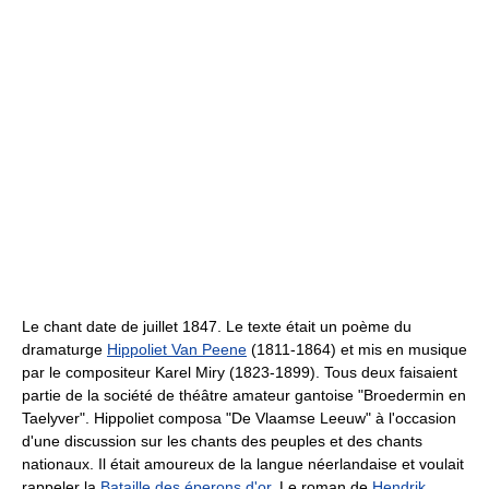
Le chant date de juillet 1847. Le texte était un poème du
dramaturge
Hippoliet Van Peene
(1811-1864) et mis en musique
par le compositeur Karel Miry (1823-1899). Tous deux faisaient
partie de la société de théâtre amateur gantoise "Broedermin en
Taelyver". Hippoliet composa "De Vlaamse Leeuw" à l'occasion
d'une discussion sur les chants des peuples et des chants
nationaux. Il était amoureux de la langue néerlandaise et voulait
rappeler la
Bataille des éperons d'or
. Le roman de
Hendrik