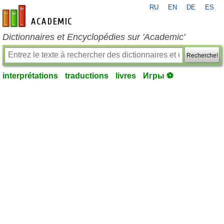
RU
EN
DE
ES
fr-academic.com
Dictionnaires et Encyclopédies sur 'Academic'
Recherche!
interprétations
traductions
livres
Игры ⚽