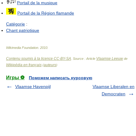
Portail de la musique
Portail de la Région flamande
Catégorie
:
Chant patriotique
Wikimedia Foundation
.
2010
.
Contenu soumis à la licence CC-BY-SA
Vlaamse Leeuw
. Source : Article
de
Wikipédia en français
auteurs
(
)
Игры ⚽
Поможем написать курсовую
Vlaamse Havenpijl
Vlaamse Liberalen en
Democraten