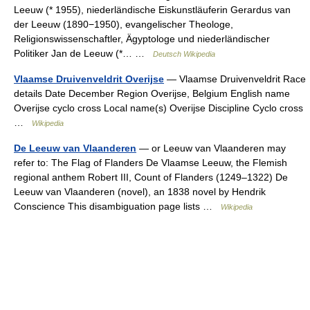
Leeuw (* 1955), niederländische Eiskunstläuferin Gerardus van
der Leeuw (1890−1950), evangelischer Theologe,
Religionswissenschaftler, Ägyptologe und niederländischer
Politiker Jan de Leeuw (*… …
Deutsch Wikipedia
Vlaamse Druivenveldrit Overijse
— Vlaamse Druivenveldrit Race
details Date December Region Overijse, Belgium English name
Overijse cyclo cross Local name(s) Overijse Discipline Cyclo cross
…
Wikipedia
De Leeuw van Vlaanderen
— or Leeuw van Vlaanderen may
refer to: The Flag of Flanders De Vlaamse Leeuw, the Flemish
regional anthem Robert III, Count of Flanders (1249–1322) De
Leeuw van Vlaanderen (novel), an 1838 novel by Hendrik
Conscience This disambiguation page lists …
Wikipedia