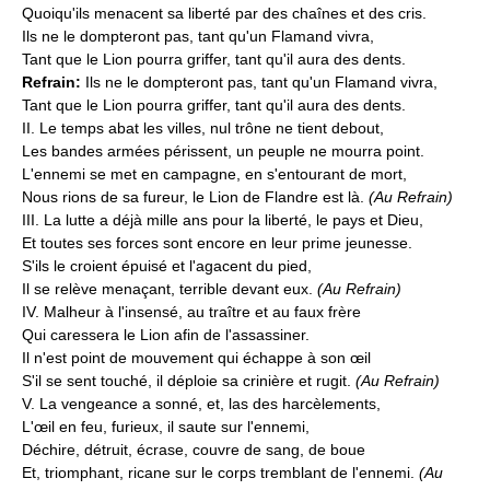
Quoiqu'ils menacent sa liberté par des chaînes et des cris.
Ils ne le dompteront pas, tant qu'un Flamand vivra,
Tant que le Lion pourra griffer, tant qu'il aura des dents.
Refrain:
Ils ne le dompteront pas, tant qu'un Flamand vivra,
Tant que le Lion pourra griffer, tant qu'il aura des dents.
II. Le temps abat les villes, nul trône ne tient debout,
Les bandes armées périssent, un peuple ne mourra point.
L'ennemi se met en campagne, en s'entourant de mort,
Nous rions de sa fureur, le Lion de Flandre est là.
(Au Refrain)
III. La lutte a déjà mille ans pour la liberté, le pays et Dieu,
Et toutes ses forces sont encore en leur prime jeunesse.
S'ils le croient épuisé et l'agacent du pied,
Il se relève menaçant, terrible devant eux.
(Au Refrain)
IV. Malheur à l'insensé, au traître et au faux frère
Qui caressera le Lion afin de l'assassiner.
Il n'est point de mouvement qui échappe à son œil
S'il se sent touché, il déploie sa crinière et rugit.
(Au Refrain)
V. La vengeance a sonné, et, las des harcèlements,
L'œil en feu, furieux, il saute sur l'ennemi,
Déchire, détruit, écrase, couvre de sang, de boue
Et, triomphant, ricane sur le corps tremblant de l'ennemi.
(Au