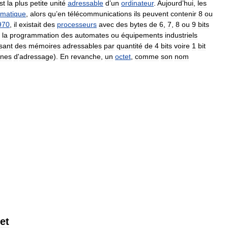
st
la
plus
petite
unité
adressable
d
’
un
ordinateur
.
Aujourd
’
hui
,
les
rmatique
,
alors
qu
’
en
télécommunications
ils
peuvent
contenir
8
ou
970
,
il
existait
des
processeurs
avec
des
bytes
de
6
,
7
,
8
ou
9
bits
la
programmation
des
automates
ou
équipements
industriels
isant
des
mémoires
adressables
par
quantité
de
4
bits
voire
1
bit
ones
d
'
adressage
).
En
revanche
,
un
octet
,
comme
son
nom
et