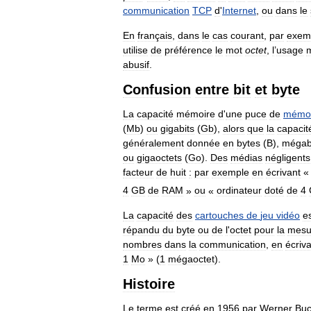
communication
TCP
d
'
Internet
,
ou
dans
le
En
français
,
dans
le
cas
courant
,
par
exem
utilise
de
préférence
le
mot
octet
,
l
’
usage
abusif
.
Confusion
entre
bit
et
byte
La
capacité
mémoire
d
'
une
puce
de
mémoi
(
Mb
)
ou
gigabits
(
Gb
),
alors
que
la
capacit
généralement
donnée
en
bytes
(
B
),
mégab
ou
gigaoctets
(
Go
).
Des
médias
négligents
facteur
de
huit
:
par
exemple
en
écrivant
4
GB
de
RAM
»
ou
«
ordinateur
doté
de
4
La
capacité
des
cartouches
de
jeu
vidéo
e
répandu
du
byte
ou
de
l
'
octet
pour
la
mesu
nombres
dans
la
communication
,
en
écriv
1
Mo
» (
1
mégaoctet
).
Histoire
Le
terme
est
créé
en
1956
par
Werner
Buc