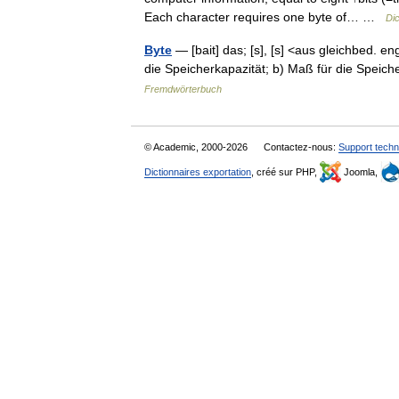
Each character requires one byte of… …
Dic
Byte
— [bait] das; [s], [s] <aus gleichbed. e
die Speicherkapazität; b) Maß für die Speic
Fremdwörterbuch
© Academic, 2000-2026
Contactez-nous:
Support techn
Dictionnaires exportation
, créé sur PHP,
Joomla,