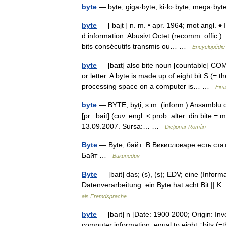
byte
— byte; giga·byte; ki·lo·byte; mega·by
byte
— [ bajt ] n. m. • apr. 1964; mot angl. 
d information. Abusivt Octet (recomm. offic.
bits consécutifs transmis ou… …
Encyclopédie 
byte
— [baɪt] also bite noun [countable] CO
or letter. A byte is made up of eight bit S (=
processing space on a computer is… …
Fina
byte
— BYTE, byţi, s.m. (inform.) Ansamblu de
[pr.: bait] (cuv. engl. < prob. alter. din bite =
13.09.2007. Sursa:… …
Dicționar Român
Byte
— Byte, байт: В Викисловаре есть ст
Байт …
Википедия
Byte
— [bait] das; (s), (s); EDV; eine (Infor
Datenverarbeitung: ein Byte hat acht Bit ||
als Fremdsprache
byte
— [baıt] n [Date: 1900 2000; Origin: In
computer information, equal to eight ↑bits (=