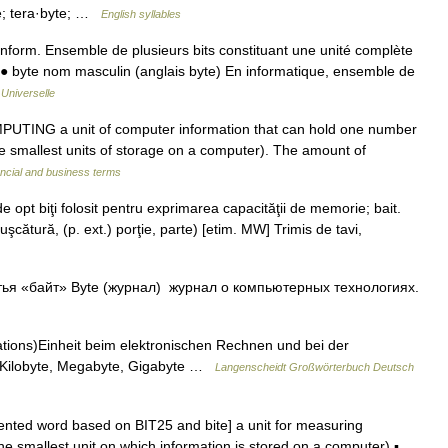
te; tera·byte; …
English syllables
♦ Inform. Ensemble de plusieurs bits constituant une unité complète
). ● byte nom masculin (anglais byte) En informatique, ensemble de
Universelle
MPUTING a unit of computer information that can hold one number
 the smallest units of storage on a computer). The amount of
ncial and business terms
 opt biţi folosit pentru exprimarea capacităţii de memorie; bait.
 muşcătură, (p. ext.) porţie, parte) [etim. MW] Trimis de tavi,
атья «байт» Byte (журнал) журнал о компьютерных технологиях.
mations)Einheit beim elektronischen Rechnen und bei der
 K: Kilobyte, Megabyte, Gigabyte …
Langenscheidt Großwörterbuch Deutsch
vented word based on BIT25 and bite] a unit for measuring
the smallest unit on which information is stored on a computer) ▪