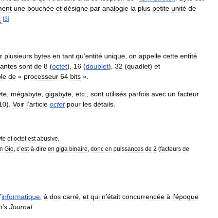
ement
une
bouchée
et
désigne
par
analogie
la
plus
petite
unité
de
[
3
]
s
.
r
plusieurs
bytes
en
tant
qu
’
entité
unique
,
on
appelle
cette
entité
antes
sont
de
8
(
octet
),
16
(
doublet
),
32
(
quadlet
)
et
le
de
«
processeur
64
bits
».
yte
,
mégabyte
,
gigabyte
,
etc
.,
sont
utilisés
parfois
avec
un
facteur
10
).
Voir
l
’
article
octet
pour
les
détails
.
yte
et
octet
est
abusive
.
n
Gio
,
c
’
est
-
à
-
dire
en
giga
binaire
,
donc
en
puissances
de
2
(
facteurs
de
’
informatique
,
à
dos
carré
,
et
qui
n
’
était
concurrencée
à
l
’
époque
b
’
s
Journal
.