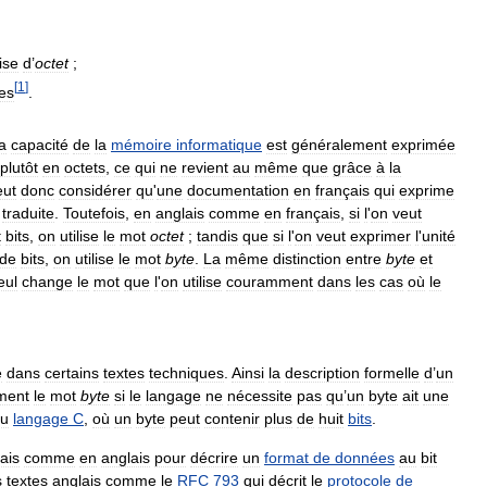
ise
d
’
octet
;
[
1
]
es
.
la
capacité
de
la
mémoire
informatique
est
généralement
exprimée
plutôt
en
octets
,
ce
qui
ne
revient
au
même
que
grâce
à
la
eut
donc
considérer
qu
'
une
documentation
en
français
qui
exprime
traduite
.
Toutefois
,
en
anglais
comme
en
français
,
si
l
'
on
veut
t
bits
,
on
utilise
le
mot
octet
;
tandis
que
si
l
'
on
veut
exprimer
l
'
unité
de
bits
,
on
utilise
le
mot
byte
.
La
même
distinction
entre
byte
et
eul
change
le
mot
que
l
'
on
utilise
couramment
dans
les
cas
où
le
e
dans
certains
textes
techniques
.
Ainsi
la
description
formelle
d
’
un
ment
le
mot
byte
si
le
langage
ne
nécessite
pas
qu
’
un
byte
ait
une
u
langage
C
,
où
un
byte
peut
contenir
plus
de
huit
bits
.
ais
comme
en
anglais
pour
décrire
un
format
de
données
au
bit
s
textes
anglais
comme
le
RFC
793
qui
décrit
le
protocole
de