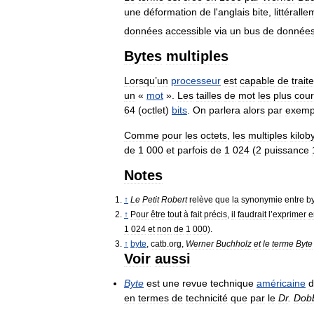
une
déformation
de
l
'
anglais
bite
,
littérall
données
accessible
via
un
bus
de
donnée
Bytes
multiples
Lorsqu
’
un
processeur
est
capable
de
traite
un
«
mot
».
Les
tailles
de
mot
les
plus
cour
64
(
octlet
)
bits
.
On
parlera
alors
par
exemp
Comme
pour
les
octets
,
les
multiples
kilob
de
1
000
et
parfois
de
1
024
(
2
puissance
Notes
↑
Le
Petit
Robert
relève
que
la
synonymie
entre
b
↑
Pour
être
tout
à
fait
précis
,
il
faudrait
l
’
exprimer
e
1
024
et
non
de
1
000
).
↑
byte
,
catb
.
org
,
Werner
Buchholz
et
le
terme
Byte
Voir
aussi
Byte
est
une
revue
technique
américaine
d
en
termes
de
technicité
que
par
le
Dr
.
Dob