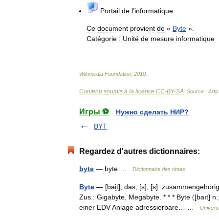
Portail
de
l
’
informatique
Ce
document
provient
de
«
Byte
».
Catégorie
:
Unité
de
mesure
informatique
Wikimedia
Foundation
.
2010
.
Contenu soumis à la licence CC-BY-SA
. Source : Arti
Игры ⚽
Нужно сделать НИР?
BYT
Regardez d'autres dictionnaires:
byte
— byte …
Dictionnaire des rimes
Byte
— [bai̮t], das; [s], [s]: zusammengehör
Zus.: Gigabyte, Megabyte. * * * Byte 〈[baıt] n
einer EDV Anlage adressierbare… …
Univers