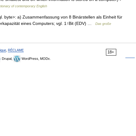
tionary of contemporary English
ngl. byte>: a) Zusammenfassung von 8 Binärstellen als Einheit für
herkapazität eines Computers; vgl. 1↑Bit (EDV) …
Das große
ique
,
RÉCLAME
18+
Drupal,
WordPress, MODx.