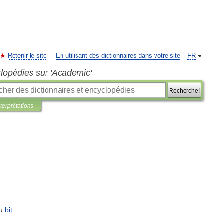
Retenir le site
En utilisant des dictionnaires dans votre site
FR
clopédies sur 'Academic'
Recherche!
nterprétations
u
bit
.