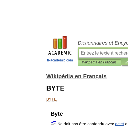
Dictionnaires et Ency
fr-academic.com
Wikipédia en Français
i
Wikipédia en Français
BYTE
BYTE
Byte
Ne
doit
pas
être
confondu
avec
octet
o