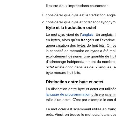
Il
existe
deux
imprécisions
courantes
:
considérer
que
byte
est
la
traduction
angla
considérer
que
byte
et
octet
sont
synonym
Byte
et
la
traduction
octet
Le
mot
byte
vient
de
l
'
anglais
.
En
anglais
,
en
bytes
,
alors
qu
'
en
français
on
l
'
exprime
généralisation
des
bytes
de
huit
bits
.
On
p
la
capacité
de
mémoire
en
bytes
a
été
mal
explicitement
désigner
une
quantité
de
hui
d
'
adressage
indépendamment
du
nombre
octet
existe
donc
dans
les
deux
langues
,
s
byte
mesure
huit
bits
.
Distinction
entre
byte
et
octet
La
distinction
entre
byte
et
octet
est
utilisé
langage
de
programmation
utilisera
sciem
taille
d
’
un
octet
.
C
’
est
par
exemple
le
cas
d
Le
mot
octet
est
sciemment
utilisé
en
franç
près
.
Ainsi
,
on
trouve
le
mot
octet
dans
de