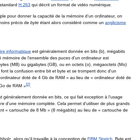
standard
H
.
263
qui
décrit
un
format
de
vidéo
numérique
.
ple
pour
donner
la
capacité
de
la
mémoire
d
’
un
ordinateur
,
on
moins
précis
de
byte
étant
alors
considéré
comme
un
anglicisme
re
informatique
est
généralement
donnée
en
bits
(
b
),
mégabits
é
mémoire
de
l
'
ensemble
des
puces
d
'
un
ordinateur
est
ytes
(
MB
)
ou
gigabytes
(
GB
),
ou
en
octets
(
o
),
mégaoctets
(
Mo
)
font
la
confusion
entre
bit
et
byte
et
se
trompent
donc
d
'
un
«
ordinateur
doté
de
4
Gb
de
RAM
»
au
lieu
de
«
ordinateur
doté
de
[
2
]
Go
de
RAM
»
.
st
généralement
donnée
en
bits
,
ce
qui
fait
exception
à
l
'
usage
re
d
'
une
mémoire
complète
.
Cela
permet
d
'
utiliser
de
plus
grands
ant
«
cartouche
de
8
Mb
» (
8
mégabits
)
au
lieu
de
«
cartouche
de
hholz
,
alors
qu
'
il
travaille
à
la
conception
de
l
'
IBM
Stretch
.
Byte
est