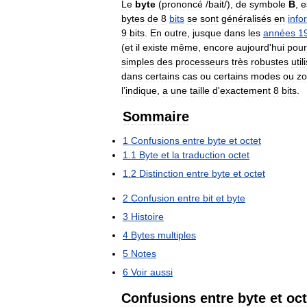
Le
byte
(
prononcé
/
bait
/),
de
symbole
B
,
e
bytes
de
8
bits
se
sont
généralisés
en
info
9
bits
.
En
outre
,
jusque
dans
les
années
1
(
et
il
existe
même
,
encore
aujourd
'
hui
pour
simples
des
processeurs
très
robustes
util
dans
certains
cas
ou
certains
modes
ou
z
l
’
indique
,
a
une
taille
d
'
exactement
8
bits
.
Sommaire
1
Confusions
entre
byte
et
octet
1
.
1
Byte
et
la
traduction
octet
1
.
2
Distinction
entre
byte
et
octet
2
Confusion
entre
bit
et
byte
3
Histoire
4
Bytes
multiples
5
Notes
6
Voir
aussi
Confusions
entre
byte
et
oct