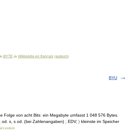
BYTE
Wikipédia en français
auteurs
cle
de
(
)
BYU
ige Folge von acht Bits: ein Megabyte umfasst 1 048 576 Bytes.
.; od. s, s od. (bei Zahlenangaben) ; EDV; 〉 kleinste im Speicher
al-Lexikon