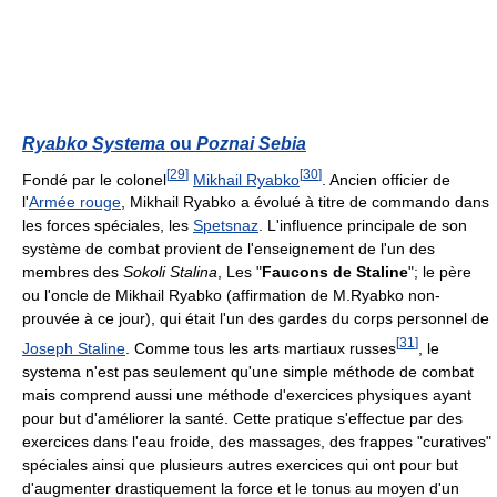
Ryabko Systema
ou
Poznai Sebia
[
29
]
[
30
]
Fondé par le colonel
Mikhail Ryabko
. Ancien officier de
l'
Armée rouge
, Mikhail Ryabko a évolué à titre de commando dans
les forces spéciales, les
Spetsnaz
. L'influence principale de son
système de combat provient de l'enseignement de l'un des
membres des
Sokoli Stalina
, Les "
Faucons de Staline
"; le père
ou l'oncle de Mikhail Ryabko (affirmation de M.Ryabko non-
prouvée à ce jour), qui était l'un des gardes du corps personnel de
[
31
]
Joseph Staline
. Comme tous les arts martiaux russes
, le
systema n'est pas seulement qu'une simple méthode de combat
mais comprend aussi une méthode d'exercices physiques ayant
pour but d'améliorer la santé. Cette pratique s'effectue par des
exercices dans l'eau froide, des massages, des frappes "curatives"
spéciales ainsi que plusieurs autres exercices qui ont pour but
d'augmenter drastiquement la force et le tonus au moyen d'un