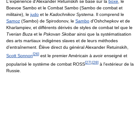
L'expérience d'Alexander Retuinskih se base sur la
boxe
, le
Boevoe Sambo et le Combat Sambo (Sambo de combat et
militaire), le
judo
et le
Kadochnikov Systema
. Il comprend le
Samoz
(Sambo) de Spirodonov, le
Sambo
d'Oshchepkov et de
Kharlampiev, et différents dérivés de styles de combat tel que le
Tverian Buza
et le
Pskovan Skobar
ainsi que la systématisation
des arts martiaux indigènes slaves et de leurs méthodes
d’entraînement. Élève direct du général Alexander Retuinskih,
[
26
]
Scott Sonnon
est le premier Américain à avoir enseigné et
[
27
]
,
[
28
]
popularisé le système de combat ROSS
à l'extérieur de la
Russie.