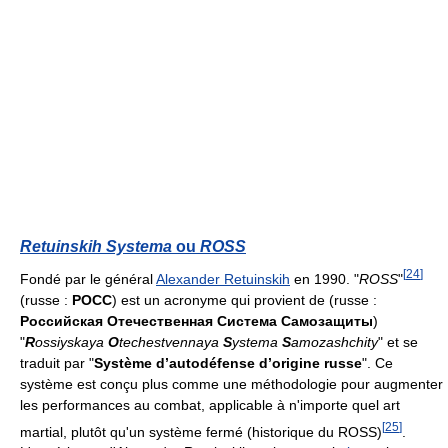
Retuinskih Systema
ou
ROSS
[
24
]
Fondé par le général
Alexander Retuinskih
en 1990. "
ROSS
"
(russe :
РОСС
) est un acronyme qui provient de (russe :
Российская Отечественная Система Самозащиты
)
"
R
ossiyskaya
O
techestvennaya
S
ystema
S
amozashchity
" et se
traduit par "
Système d’autodéfense d’origine russe
". Ce
système est conçu plus comme une méthodologie pour augmenter
les performances au combat, applicable à n'importe quel art
[
25
]
martial, plutôt qu'un système fermé (historique du ROSS)
.