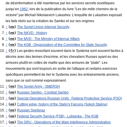
de désinformation a été maintenue par les services secrets soviétiques
jusqu’en
1982
, lors de la publication du livre "
Les dix mille chemins de la
victoire
" par Michail Nikolaevich Lukashev. L'enquête de Lukashev exposait
les faits réels sur la création du Sambo et sur ses origines.
↑
(
en
)
The Soviet Union Internal Security
↑
(
en
)
The NKVD - History
↑
(
en
)
The MVD - The Ministry of Internal Affairs
↑
(
en
)
The KGB : Organization of the Committee for State Security
↑
(
fr
)
Les gestes ressortant souvent dans le Systema sont souvent faciles à
décrire avec des termes d'escrime, et les chevaliers Russes ayant eu des
armures plutôt en cottes de maille que des armures de "plate". Les
mouvements qui sont toujours en sortie de l'attaque et certains exercices
spécifiques permettent de lier le Systema avec les entrainements anciens,
sans que ce soit nommé expressément.
↑
(
en
)
The Soviet Army - SMERSH
↑
(
en
)
Russian Sambo - Combat Sambo
↑
(
en
)
Special Operations Russian Units : Federal Protective Service (FSO)
↑
(
en
)
Cutting edge, history of the Stalin's Falcons (Sokoli Stalina)
↑
(
en
)
Russian Spetsnaz
↑
(
en
)
Federal Security Service (FSB) - Lubianka - The KGB
↑
(
en
)
The GRU - Operations of the Main Intelligence Administration