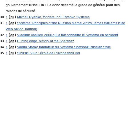
gouvernement russe. On lui a donc décerné le grade de général pour des
raisons de sécurité.
↑
(
ru
)
Mikhail Ryabko, fondateur du Ryabko Systema
↑
(
en
)
Systema: Principles of the Russian Martial Art by James Williams (Site
Web Aikido Journal)
↑
(
en
)
Vladimir Vasiliev, celui qui a fait connaitre le Systema en occident
↑
(
en
)
Cutting edge, history of the Spetsnaz
↑
(
en
)
Vadim Starov, fondateur du Systema Spetsnaz Russian Style
↑
(
ru
)
Sibirskij Vjun : école de Rukopashnii Boi