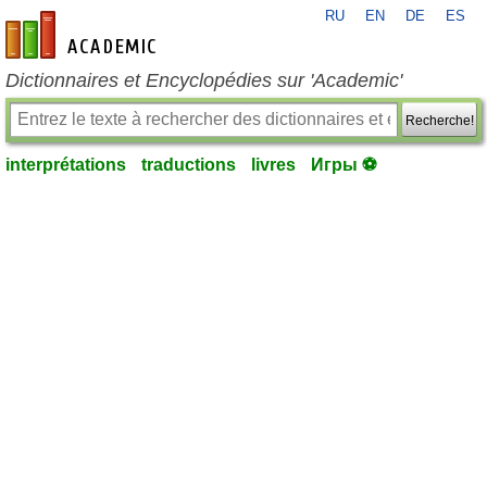
RU
EN
DE
ES
fr-academic.com
Dictionnaires et Encyclopédies sur 'Academic'
Recherche!
interprétations
traductions
livres
Игры ⚽