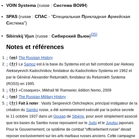
VOIN Systema
(russe :
Система ВОИН
)
SPAS
(russe :
СПАС
- "
С
пециальная
П
рикладная
А
рмейская
С
истема")
[
35
]
Sibirskij Vjun
(russe :
Сибирский Вьюн
)
Notes et références
↑
(
en
)
The Russian History
↑
(
fr
)
Le
Samoz
est à la base du Systema est un fait corroboré par Aleksey
Alekseyevich Kadochnikov, fondateur du Kadochnikov Systema en 1962 et
par le Général Alexander Retuinskih, fondateur du Retuinskih Systema
(ROSS) en 1995.
↑
(
fr
)
«Cosaques», Mikhaïl W. Ramseier, édition Nemo, 2009
↑
(
en
)
The Russian Military History
↑
(
fr
)
Fait à noter
: Vasily Sergeevich Oshchepkov, principal instigateur de la
création du
Sambo
russe, a été sommairement exécuté par la police secrete
le 11 octobre 1937 dans un
Goulag
de
Sibérie
, pour avoir simplement associé
que les bases du Sambo russe reposaient sur le
Judo
et le
Jujutsu
japonais.
Pour le Gouvernement, ce système de combat "officiellement russe" devait
reposer exclusivement sur les arts martiaux russes anciens. Cette campagne