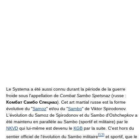
Le Systema a été aussi connu durant la période de la guerre
froide sous l'appellation de
Combat Sambo Spetsnaz
(russe :
Комбат Самбо Спецназ
). Cet art martial russe est la forme
évolutive du "
Samoz
" et/ou du "
Sambo
" de Viktor Spirodonov.
L'évolution du Samoz de Spirodonov et du Sambo d'Oshchepkov a
été maintenu en parallèle au Sambo (sportif et militaire) par le
NKVD
qui lui-même est devenu le
KGB
par la suite. C'est hors du
[
12
]
sentier officiel de l'évolution du Sambo militaire
et sportif, que le