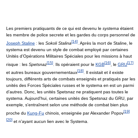
Les premiers pratiquants de ce qui est devenu le
systema
étaient
les membre de police secrete et les gardes du corps personnel de
[
14
]
Joseph Staline
: les
Sokoli Stalina
. Après la mort de Staline, le
systema est devenu un style de combat employé par certaines
Unités d’Opérations Militaires Spéciales pour les missions à haut
[
15
]
[
16
]
[
17
]
risque : les
Spetsnaz
. Ils opéraient pour le
KGB
, le
GRU
[
18
]
et autres bureaux gouvernementaux
. Il existait et il existe
toujours, différents arts de combats enseignés et pratiqués par les
unités des Forces Spéciales russes et le systema en est un parmi
d’autres. Donc, les unités Spetsnaz ne pratiquent pas toutes le
systema. Aujourd'hui, certaines unités des Spetsnaz du GRU, par
exemple, s'entraînent selon une méthode de combat bien plus
[
19
]
proche du
Kung-Fu
chinois, enseignée par Alexander Popov
[
20
]
et n'ayant aucun lien avec le Systema.