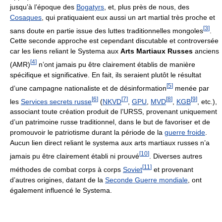
jusqu’à l’époque des
Bogatyrs
, et, plus près de nous, des
Cosaques
, qui pratiquaient eux aussi un art martial très proche et
[
3
]
sans doute en partie issue des luttes traditionnelles mongoles
.
Cette seconde approche est cependant discutable et controversée
car les liens reliant le Systema aux
Arts Martiaux Russes
anciens
[
4
]
(AMR)
n’ont jamais pu être clairement établis de manière
spécifique et significative. En fait, ils seraient plutôt le résultat
[
5
]
d’une campagne nationaliste et de désinformation
menée par
[
6
]
[
7
]
[
8
]
[
9
]
les
Services secrets russe
(
NKVD
,
GPU
,
MVD
,
KGB
, etc.),
associant toute création produit de l’URSS, provenant uniquement
d’un patrimoine russe traditionnel, dans le but de favoriser et de
promouvoir le patriotisme durant la période de la
guerre froide
.
Aucun lien direct reliant le systema aux arts martiaux russes n’a
[
10
]
jamais pu être clairement établi ni prouvé
. Diverses autres
[
11
]
méthodes de combat corps à corps
Soviet
et provenant
d’autres origines, datant de la
Seconde Guerre mondiale
, ont
également influencé le Systema.