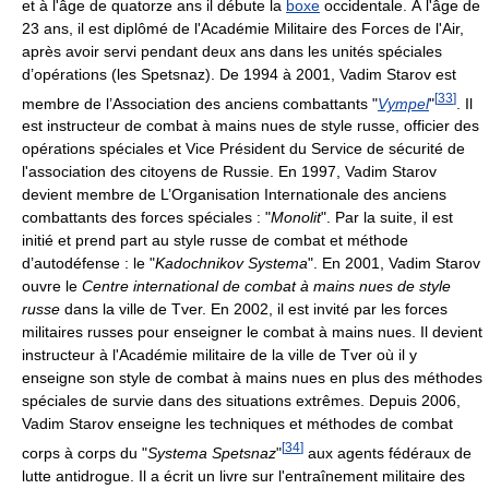
et à l'âge de quatorze ans il débute la
boxe
occidentale. À l'âge de
23 ans, il est diplômé de l'Académie Militaire des Forces de l'Air,
après avoir servi pendant deux ans dans les unités spéciales
d’opérations (les Spetsnaz). De 1994 à 2001, Vadim Starov est
[
33
]
membre de l’Association des anciens combattants "
Vympel
"
. Il
est instructeur de combat à mains nues de style russe, officier des
opérations spéciales et Vice Président du Service de sécurité de
l'association des citoyens de Russie. En 1997, Vadim Starov
devient membre de L’Organisation Internationale des anciens
combattants des forces spéciales : "
Monolit
". Par la suite, il est
initié et prend part au style russe de combat et méthode
d’autodéfense : le "
Kadochnikov Systema
". En 2001, Vadim Starov
ouvre le
Centre international de combat à mains nues de style
russe
dans la ville de Tver. En 2002, il est invité par les forces
militaires russes pour enseigner le combat à mains nues. Il devient
instructeur à l'Académie militaire de la ville de Tver où il y
enseigne son style de combat à mains nues en plus des méthodes
spéciales de survie dans des situations extrêmes. Depuis 2006,
Vadim Starov enseigne les techniques et méthodes de combat
[
34
]
corps à corps du "
Systema Spetsnaz
"
aux agents fédéraux de
lutte antidrogue. Il a écrit un livre sur l'entraînement militaire des