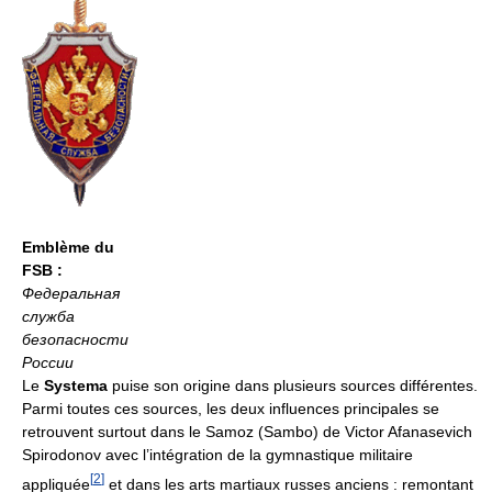
Emblème du
FSB :
Федеральная
служба
безопасности
России
Le
Systema
puise son origine dans plusieurs sources différentes.
Parmi toutes ces sources, les deux influences principales se
retrouvent surtout dans le Samoz (Sambo) de Victor Afanasevich
Spirodonov avec l’intégration de la gymnastique militaire
[
2
]
appliquée
et dans les arts martiaux russes anciens : remontant