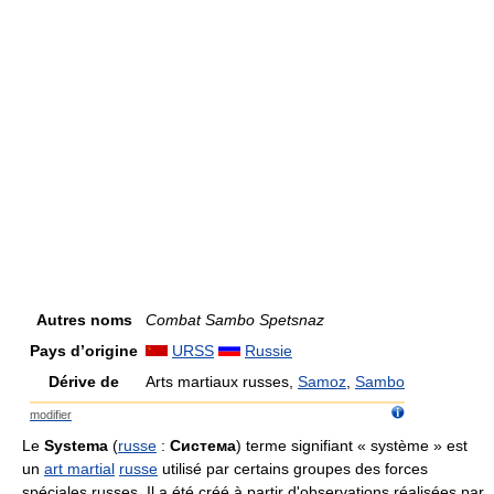
Autres noms
Combat Sambo Spetsnaz
Pays d’origine
URSS
Russie
Dérive de
Arts martiaux russes,
Samoz
,
Sambo
modifier
Le
Systema
(
russe
:
Cистема
) terme signifiant « système » est
un
art martial
russe
utilisé par certains groupes des forces
spéciales russes. Il a été créé à partir d'observations réalisées par