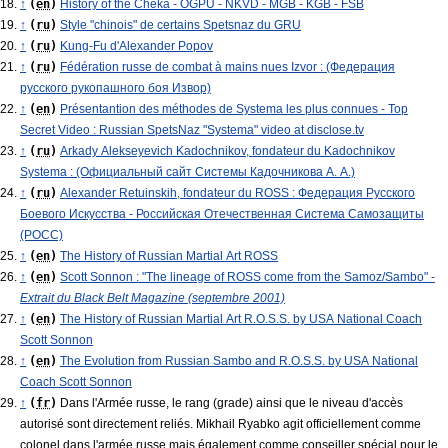
↑
(
en
)
History of the Cheka - OGPU - NKVD - MGB - KGB - FSB
↑
(
ru
)
Style "chinois" de certains Spetsnaz du GRU
↑
(
ru
)
Kung-Fu d'Alexander Popov
↑
(
ru
)
Fédération russe de combat à mains nues Izvor : (Федерация
русского рукопашного боя Извор)
↑
(
en
)
Présentantion des méthodes de Systema les plus connues - Top
Secret Video : Russian SpetsNaz "Systema" video at disclose.tv
↑
(
ru
)
Arkady Alekseyevich Kadochnikov, fondateur du Kadochnikov
Systema : (Официальный сайт Системы Кадочникова А. А.)
↑
(
ru
)
Alexander Retuinskih, fondateur du ROSS : Федерация Русского
Боевого Искусства - Российская Отечественная Система Самозащиты
(РОСС)
↑
(
en
)
The History of Russian Martial Art ROSS
↑
(
en
)
Scott Sonnon : "The lineage of ROSS come from the Samoz/Sambo" -
Extrait du Black Belt Magazine (septembre 2001)
↑
(
en
)
The History of Russian Martial Art R.O.S.S. by USA National Coach
Scott Sonnon
↑
(
en
)
The Evolution from Russian Sambo and R.O.S.S. by USA National
Coach Scott Sonnon
↑
(
fr
)
Dans l'Armée russe, le rang (grade) ainsi que le niveau d'accès
autorisé sont directement reliés. Mikhail Ryabko agit officiellement comme
colonel dans l'armée russe mais également comme conseiller spécial pour le