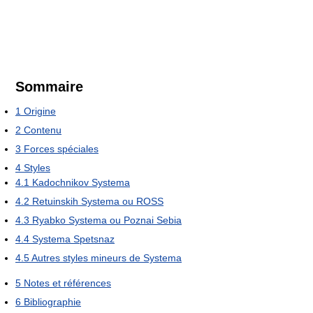
Sommaire
1
Origine
2
Contenu
3
Forces spéciales
4
Styles
4.1
Kadochnikov Systema
4.2
Retuinskih Systema ou ROSS
4.3
Ryabko Systema ou Poznai Sebia
4.4
Systema Spetsnaz
4.5
Autres styles mineurs de Systema
5
Notes et références
6
Bibliographie