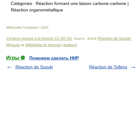
Catégories :
Réaction formant une liaison carbone-carbone
|
Réaction organométallique
Wikimedia Foundation
.
2010
.
Contenu soumis à la licence CC-BY-SA
Réaction de Suzuki-
. Source : Article
Miyaura
Wikipédia en français
auteurs
de
(
)
Игры ⚽
Поможем сделать НИР
Réaction de Suzuki
Réaction de Tollens