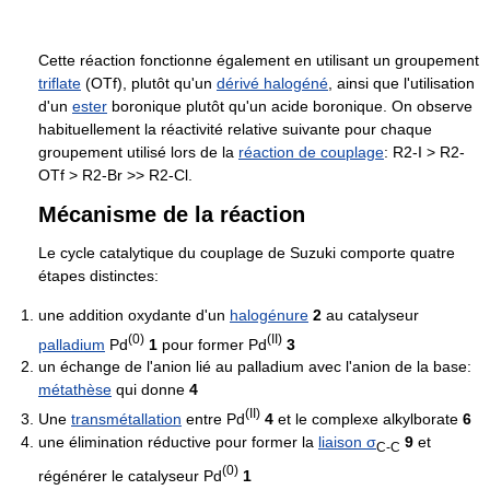
Cette réaction fonctionne également en utilisant un groupement
triflate
(OTf), plutôt qu'un
dérivé halogéné
, ainsi que l'utilisation
d'un
ester
boronique plutôt qu'un acide boronique. On observe
habituellement la réactivité relative suivante pour chaque
groupement utilisé lors de la
réaction de couplage
: R2-I > R2-
OTf > R2-Br >> R2-Cl.
Mécanisme de la réaction
Le cycle catalytique du couplage de Suzuki comporte quatre
étapes distinctes:
une addition oxydante d'un
halogénure
2
au catalyseur
(0)
(II)
palladium
Pd
1
pour former Pd
3
un échange de l'anion lié au palladium avec l'anion de la base:
métathèse
qui donne
4
(II)
Une
transmétallation
entre Pd
4
et le complexe alkylborate
6
une élimination réductive pour former la
liaison σ
9
et
C-C
(0)
régénérer le catalyseur Pd
1