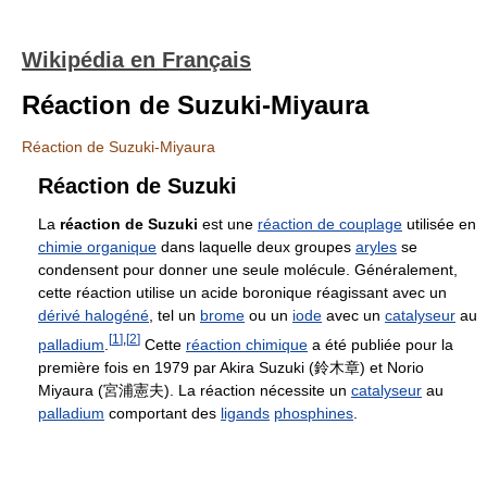
Wikipédia en Français
Réaction de Suzuki-Miyaura
Réaction de Suzuki-Miyaura
Réaction de Suzuki
La
réaction de Suzuki
est une
réaction de couplage
utilisée en
chimie organique
dans laquelle deux groupes
aryles
se
condensent pour donner une seule molécule. Généralement,
cette réaction utilise un acide boronique réagissant avec un
dérivé halogéné
, tel un
brome
ou un
iode
avec un
catalyseur
au
[
1
]
,
[
2
]
palladium
.
Cette
réaction chimique
a été publiée pour la
première fois en 1979 par Akira Suzuki (鈴木章) et Norio
Miyaura (宮浦憲夫). La réaction nécessite un
catalyseur
au
palladium
comportant des
ligands
phosphines
.