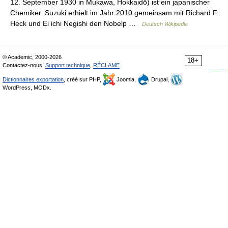
12. September 1930 in Mukawa, Hokkaidō) ist ein japanischer
Chemiker. Suzuki erhielt im Jahr 2010 gemeinsam mit Richard F.
Heck und Ei ichi Negishi den Nobelp …
Deutsch Wikipedia
© Academic, 2000-2026
18+
Contactez-nous:
Support technique
,
RÉCLAME
Dictionnaires exportation
, créé sur PHP,
Joomla,
Drupal,
WordPress, MODx.