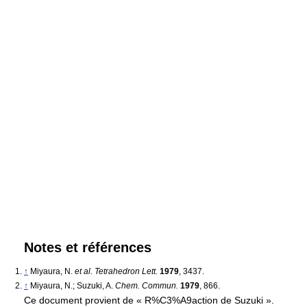
Notes et références
↑
Miyaura, N.
et al. Tetrahedron Lett.
1979
, 3437.
↑
Miyaura, N.; Suzuki, A.
Chem. Commun.
1979
, 866.
Ce document provient de « R%C3%A9action de Suzuki ».