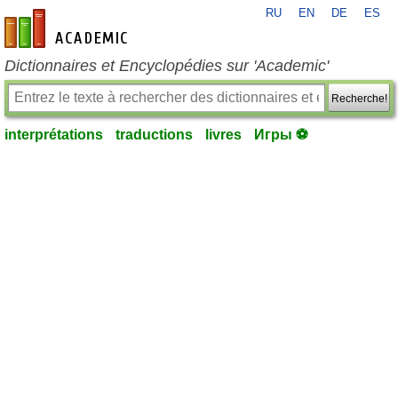
RU
EN
DE
ES
fr-academic.com
Dictionnaires et Encyclopédies sur 'Academic'
Recherche!
interprétations
traductions
livres
Игры ⚽