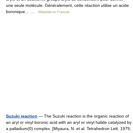
une seule molécule. Généralement, cette réaction utilise un acide
boronique… …
Wikipédia en Français
Suzuki reaction
— The Suzuki reaction is the organic reaction of
an aryl or vinyl boronic acid with an aryl or vinyl halide catalyzed by
a palladium(0) complex. [Miyaura, N. et al. Tetrahedron Lett. 1979,