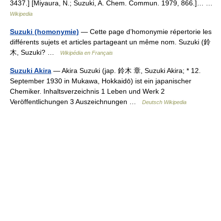
3437.] [Miyaura, N.; Suzuki, A. Chem. Commun. 1979, 866.]… …
Wikipedia
Suzuki (homonymie)
— Cette page d’homonymie répertorie les
différents sujets et articles partageant un même nom. Suzuki (鈴
木, Suzuki? …
Wikipédia en Français
Suzuki Akira
— Akira Suzuki (jap. 鈴木 章, Suzuki Akira; * 12.
September 1930 in Mukawa, Hokkaidō) ist ein japanischer
Chemiker. Inhaltsverzeichnis 1 Leben und Werk 2
Veröffentlichungen 3 Auszeichnungen …
Deutsch Wikipedia