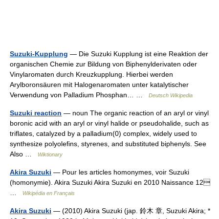
Suzuki-Kupplung
— Die Suzuki Kupplung ist eine Reaktion der
organischen Chemie zur Bildung von Biphenylderivaten oder
Vinylaromaten durch Kreuzkupplung. Hierbei werden
Arylboronsäuren mit Halogenaromaten unter katalytischer
Verwendung von Palladium Phosphan… …
Deutsch Wikipedia
Suzuki reaction
— noun The organic reaction of an aryl or vinyl
boronic acid with an aryl or vinyl halide or pseudohalide, such as
triflates, catalyzed by a palladium(0) complex, widely used to
synthesize polyolefins, styrenes, and substituted biphenyls. See
Also …
Wiktionary
Akira Suzuki
— Pour les articles homonymes, voir Suzuki
(homonymie). Akira Suzuki Akira Suzuki en 2010 Naissance 12
…
Wikipédia en Français
Akira Suzuki
— (2010) Akira Suzuki (jap. 鈴木 章, Suzuki Akira; *