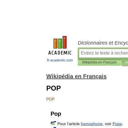
Dictionnaires et Ency
fr-academic.com
Wikipédia en Français
i
Wikipédia en Français
POP
POP
Pop
Pour
l
’
article
homophone
,
voir
Popp
.