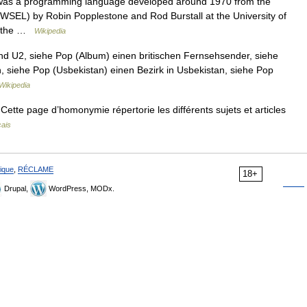
was a programming language developed around 1970 from the
WSEL) by Robin Popplestone and Rod Burstall at the University of
s: the …
Wikipedia
nd U2, siehe Pop (Album) einen britischen Fernsehsender, siehe
, siehe Pop (Usbekistan) einen Bezirk in Usbekistan, siehe Pop
Wikipedia
ette page d’homonymie répertorie les différents sujets et articles
çais
ique
,
RÉCLAME
18+
Drupal,
WordPress, MODx.