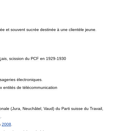
sée
et
souvent
sucrée
destinée
à
une
clientèle
jeune
.
çais
,
scission
du
PCF
en
1929
-
1930
sageries
électroniques
.
x
entités
de
télécommunication
onale
(
Jura
,
Neuchâtel
,
Vaud
)
du
Parti
suisse
du
Travail
,
9
.
n
2008
.