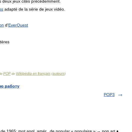
s
deux
jeux
cités
précédemment
.
ps
adapté
de
la
série
de
jeux
vidéo
.
on
d
'
EverQuest
tères
POP
Wikipédia en français
auteurs
cle
de
(
)
ю работу
POP3
tir de 1965; mot angl. amér., de popular « populaire » → pop art ♦