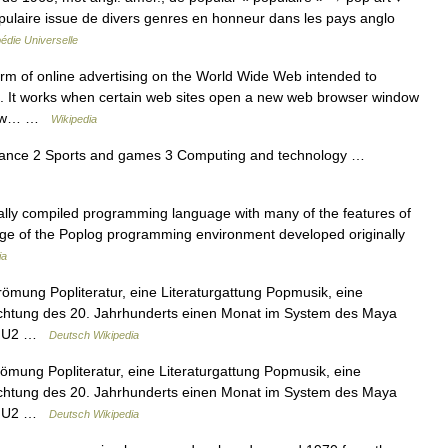
pulaire issue de divers genres en honneur dans les pays anglo
édie Universelle
m of online advertising on the World Wide Web intended to
es. It works when certain web sites open a new web browser window
indow… …
Wikipedia
 dance 2 Sports and games 3 Computing and technology …
tally compiled programming language with many of the features of
uage of the Poplog programming environment developed originally
ia
trömung Popliteratur, eine Literaturgattung Popmusik, eine
ichtung des 20. Jahrhunderts einen Monat im System des Maya
nd U2 …
Deutsch Wikipedia
trömung Popliteratur, eine Literaturgattung Popmusik, eine
ichtung des 20. Jahrhunderts einen Monat im System des Maya
nd U2 …
Deutsch Wikipedia