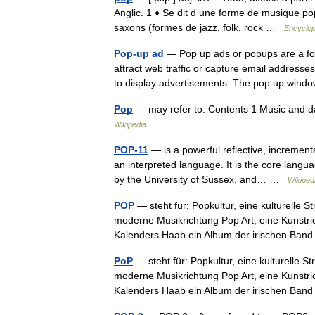
Anglic. 1 ♦ Se dit d une forme de musique po
saxons (formes de jazz, folk, rock …
Encyclop
Pop-up ad
— Pop up ads or popups are a for
attract web traffic or capture email address
to display advertisements. The pop up w
Pop
— may refer to: Contents 1 Music and
Wikipedia
POP-11
— is a powerful reflective, incremen
an interpreted language. It is the core lang
by the University of Sussex, and… …
Wikiped
POP
— steht für: Popkultur, eine kulturelle S
moderne Musikrichtung Pop Art, eine Kunstr
Kalenders Haab ein Album der irischen Ba
PoP
— steht für: Popkultur, eine kulturelle S
moderne Musikrichtung Pop Art, eine Kunstr
Kalenders Haab ein Album der irischen Ba