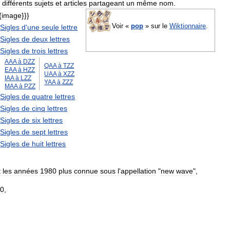
différents
sujets
et
articles
partageant
un
même
nom
.
{
image
}}}
Voir
«
pop
»
sur
le
Wiktionnaire
.
Sigles
d
'
une
seule
lettre
Sigles
de
deux
lettres
Sigles
de
trois
lettres
AAA
à
DZZ
QAA
à
TZZ
EAA
à
HZZ
UAA
à
XZZ
IAA
à
LZZ
YAA
à
ZZZ
MAA
à
PZZ
Sigles
de
quatre
lettres
Sigles
de
cinq
lettres
Sigles
de
six
lettres
Sigles
de
sept
lettres
Sigles
de
huit
lettres
t
les
années
1980
plus
connue
sous
l
'
appellation
"
new
wave
",
0
,