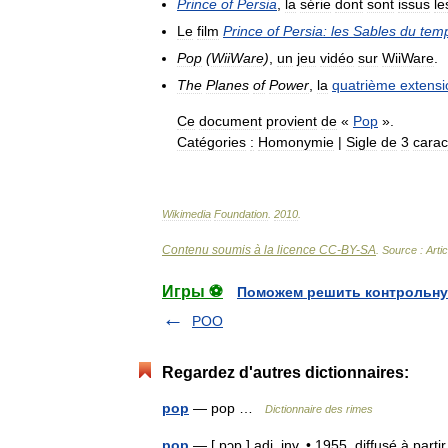
Prince
of
Persia
,
la
série
dont
sont
issus
le
Le
film
Prince
of
Persia:
les
Sables
du
tem
Pop
(
WiiWare
)
,
un
jeu
vidéo
sur
WiiWare
.
The
Planes
of
Power
,
la
quatrième
extensi
Ce
document
provient
de
«
Pop
».
Catégories
:
Homonymie
|
Sigle
de
3
carac
Wikimedia
Foundation
.
2010
.
Contenu soumis à la licence CC-BY-SA
. Source : Arti
Игры ⚽
Поможем решить контрольну
POO
Regardez d'autres dictionnaires:
pop
— pop …
Dictionnaire des rimes
pop
— [ pɔp ] adj. inv. • 1955, diffusé à par