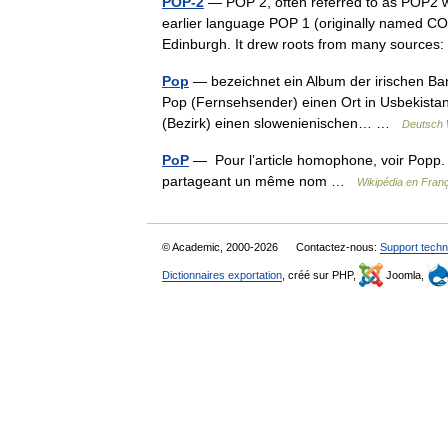
POP-2
— POP 2, often referred to as POP2 
earlier language POP 1 (originally named CO
Edinburgh. It drew roots from many source
Pop
— bezeichnet ein Album der irischen Ba
Pop (Fernsehsender) einen Ort in Usbekistan
(Bezirk) einen slowenienischen… …
Deutsch 
PoP
— Pour l’article homophone, voir Popp. C
partageant un même nom …
Wikipédia en Fran
© Academic, 2000-2026
Contactez-nous:
Support techn
Dictionnaires exportation
, créé sur PHP,
Joomla,