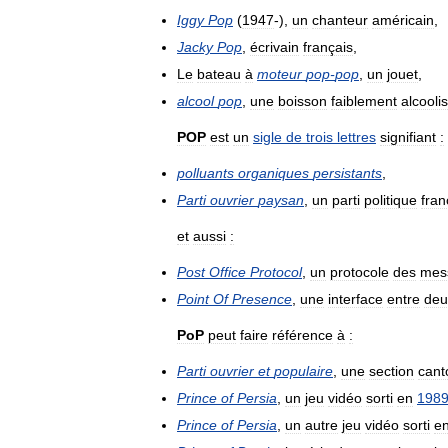
Iggy
Pop
(
1947
-),
un
chanteur
américain
,
Jacky
Pop
,
écrivain
français
,
Le
bateau
à
moteur
pop
-
pop
,
un
jouet
,
alcool
pop
,
une
boisson
faiblement
alcooli
POP
est
un
sigle
de
trois
lettres
signifiant
:
polluants
organiques
persistants
,
Parti
ouvrier
paysan
,
un
parti
politique
fran
et
aussi
:
Post
Office
Protocol
,
un
protocole
des
mes
Point
Of
Presence
,
une
interface
entre
deu
PoP
peut
faire
référence
à
:
Parti
ouvrier
et
populaire
,
une
section
cant
Prince
of
Persia
,
un
jeu
vidéo
sorti
en
198
Prince
of
Persia
,
un
autre
jeu
vidéo
sorti
e