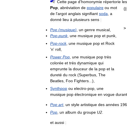
Cette
page
d
’
homonymie
répertorie
les
Pop
,
abréviation
de
populaire
ou
mot
{{
de
l
'
argot
anglais
signifiant
soda
,
a
donné
lieu
à
plusieurs
sens
:
>
Pop
(
musique
)
,
un
genre
musical
,
Pop
-
punk
,
une
musique
pop
et
punk
,
Pop
-
rock
,
une
musique
pop
et
Rock
'
n
'
roll
,
Power
Pop
,
une
musique
pop
très
colorée
et
très
dynamique
qui
emprunte
la
douceur
de
la
pop
et
la
dureté
du
rock
(
Superbus
,
The
Beatles
,
Foo
Fighters
...),
Synthpop
ou
electro
-
pop
,
une
musique
pop
électronique
en
vogue
duran
Pop
art
,
un
style
artistique
des
années
196
Pop
,
un
album
du
groupe
U2
.
et
aussi
: