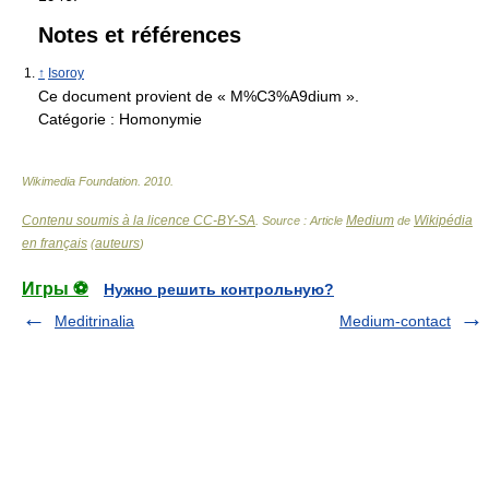
Notes et références
↑
Isoroy
Ce document provient de « M%C3%A9dium ».
Catégorie :
Homonymie
Wikimedia Foundation
.
2010
.
Contenu soumis à la licence CC-BY-SA
Medium
Wikipédia
. Source : Article
de
en français
auteurs
(
)
Игры ⚽
Нужно решить контрольную?
Meditrinalia
Medium-contact