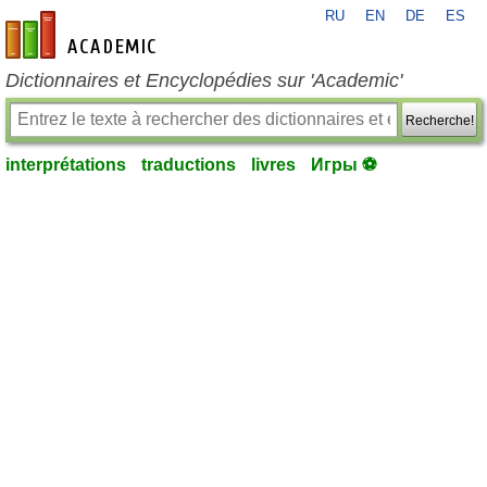
RU
EN
DE
ES
fr-academic.com
Dictionnaires et Encyclopédies sur 'Academic'
Recherche!
interprétations
traductions
livres
Игры ⚽