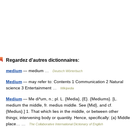
Regardez d'autres dictionnaires:
medium
— medium …
Deutsch Wörterbuch
Medium
— may refer to: Contents 1 Communication 2 Natural
science 3 Entertainment …
Wikipedia
Medium
— Me di*um, n.; pl. L. {Media}, {E}. {Mediums}. [L.
medium the middle, fr. medius middle. See {Mid}, and cf.
{Medius}.] 1. That which lies in the middle, or between other
things; intervening body or quantity. Hence, specifically: (a) Middle
place… …
The Collaborative International Dictionary of English