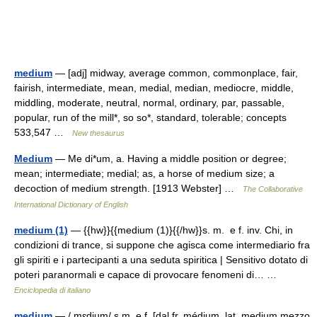
medium
— [adj] midway, average common, commonplace, fair,
fairish, intermediate, mean, medial, median, mediocre, middle,
middling, moderate, neutral, normal, ordinary, par, passable,
popular, run of the mill*, so so*, standard, tolerable; concepts
533,547 …
New thesaurus
Medium
— Me di*um, a. Having a middle position or degree;
mean; intermediate; medial; as, a horse of medium size; a
decoction of medium strength. [1913 Webster] …
The Collaborative
International Dictionary of English
medium (1)
— {{hw}}{{medium (1)}{{/hw}}s. m. e f. inv. Chi, in
condizioni di trance, si suppone che agisca come intermediario fra
gli spiriti e i partecipanti a una seduta spiritica | Sensitivo dotato di
poteri paranormali e capace di provocare fenomeni di… …
Enciclopedia di italiano
medium
— / mɛdjum/ s.m. e f. [dal fr. médium, lat. medium mezzo