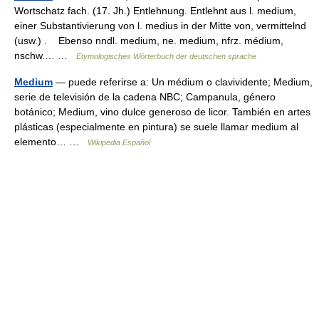
Wortschatz fach. (17. Jh.) Entlehnung. Entlehnt aus l. medium,
einer Substantivierung von l. medius in der Mitte von, vermittelnd
(usw.) . Ebenso nndl. medium, ne. medium, nfrz. médium,
nschw.… …
Etymologisches Wörterbuch der deutschen sprache
Medium
— puede referirse a: Un médium o clavividente; Medium,
serie de televisión de la cadena NBC; Campanula, género
botánico; Medium, vino dulce generoso de licor. También en artes
plásticas (especialmente en pintura) se suele llamar medium al
elemento… …
Wikipedia Español