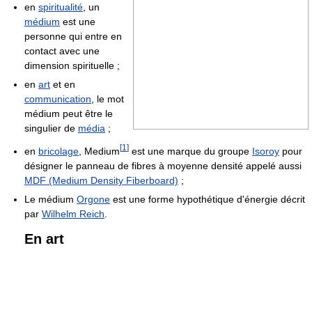
en
spiritualité
, un
médium
est une
personne qui entre en
contact avec une
dimension spirituelle ;
en
art
et en
communication
, le mot
médium peut être le
singulier de
média
;
[
1
]
en
bricolage
, Medium
est une marque du groupe
Isoroy
pour
désigner le panneau de fibres à moyenne densité appelé aussi
MDF (Medium Density Fiberboard)
;
Le médium
Orgone
est une forme hypothétique d'énergie décrit
par
Wilhelm Reich
.
En art