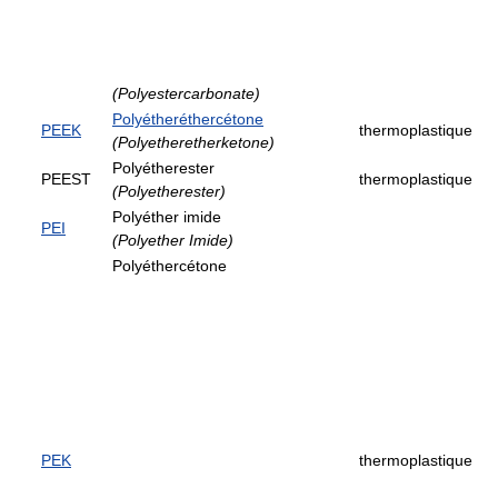
(Polyestercarbonate)
Polyétheréthercétone
PEEK
thermoplastique
(Polyetheretherketone)
Polyétherester
PEEST
thermoplastique
(Polyetherester)
Polyéther imide
PEI
(Polyether Imide)
Polyéthercétone
PEK
thermoplastique