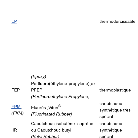
EP
thermodurcissable
(Epoxy)
Perfluoro(éthylène-propylène),ex-
FEP
PFEP
thermoplastique
(Perfluoroethylene Propylene)
caoutchouc
®
FPM
,
Fluorés ,Viton
synthétique très
(FKM)
(Fluorinated Rubber)
spécial
Caoutchouc isobutène-isoprène
caoutchouc
IIR
ou Caoutchouc butyl
synthétique
(Butyl Rubber)
spécial