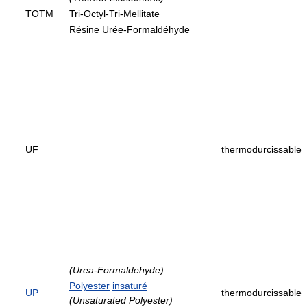
TOTM
Tri-Octyl-Tri-Mellitate
Résine Urée-Formaldéhyde
UF
thermodurcissable
(Urea-Formaldehyde)
Polyester
insaturé
UP
thermodurcissable
(Unsaturated Polyester)