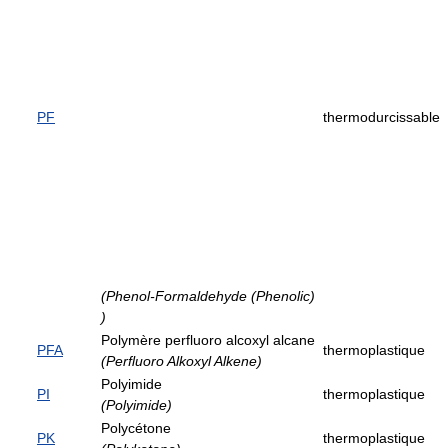
PF
thermodurcissable
(Phenol-Formaldehyde (Phenolic)
)
Polymère perfluoro alcoxyl alcane
PFA
thermoplastique
(Perfluoro Alkoxyl Alkene)
Polyimide
PI
thermoplastique
(Polyimide)
Polycétone
PK
thermoplastique