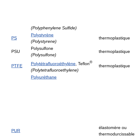
(Polyphenylene Sulfide)
Polystyrène
PS
thermoplastique
(Polystyrene)
Polysulfone
PSU
thermoplastique
(Polysulfone)
®
Polytétrafluoroéthylène
, Teflon
PTFE
thermoplastique
(Polytetrafluoroethylene)
Polyuréthane
élastomère ou
PUR
thermodurcissable