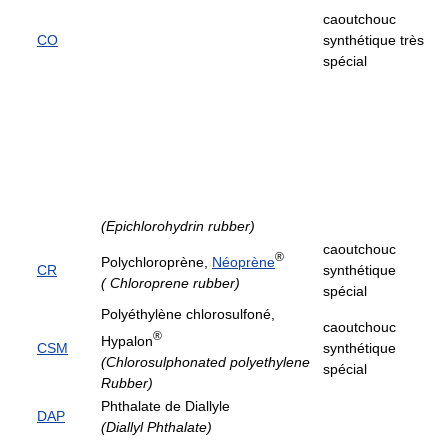
caoutchouc
CO
synthétique très
spécial
(Epichlorohydrin rubber)
caoutchouc
®
Polychloroprène,
Néoprène
CR
synthétique
( Chloroprene rubber)
spécial
Polyéthylène chlorosulfoné,
caoutchouc
®
Hypalon
CSM
synthétique
(Chlorosulphonated polyethylene
spécial
Rubber)
Phthalate de Diallyle
DAP
(Diallyl Phthalate)