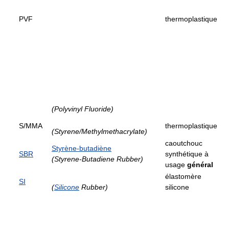
PVF
thermoplastique
(Polyvinyl Fluoride)
S/MMA
thermoplastique
(Styrene/Methylmethacrylate)
caoutchouc
Styrène-butadiène
SBR
synthétique à
(Styrene-Butadiene Rubber)
usage
général
élastomère
SI
(
Silicone
Rubber)
silicone