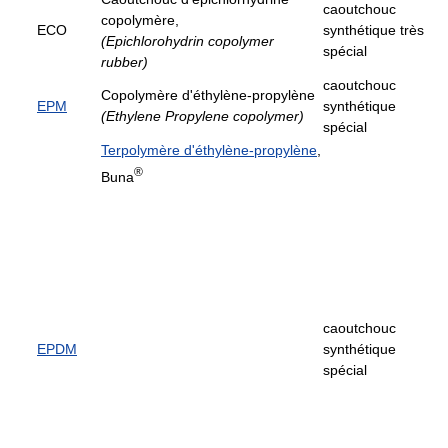
caoutchouc
copolymère,
ECO
synthétique très
(Epichlorohydrin copolymer
spécial
rubber)
caoutchouc
Copolymère d'éthylène-propylène
EPM
synthétique
(Ethylene Propylene copolymer)
spécial
Terpolymère d'éthylène-propylène
,
®
Buna
caoutchouc
EPDM
synthétique
spécial