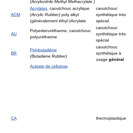
(Acrylonitrile Methyl Methacrylate )
Acrylates
, caoutchouc acrylique
caoutchouc
ACM
(Acrylic Rubber)
poly alkyl
synthétique très
(généralement éthyl-)Acrylate
spécial
caoutchouc
Polyesteruréthanne, caoutchouc
AU
synthétique très
polyuréthanne
spécial
caoutchouc
Polybutadiène
BR
synthétique à
(Butadiene Rubber)
usage
général
Acétate de cellulose
CA
thermoplastique