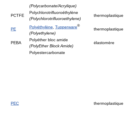
(Polycarbonate/Acrylique)
Polychlorotrifluoroéthylène
PCTFE
thermoplastique
(Polychlorotrifluoroethylene)
®
Polyéthylène
,
Tupperware
PE
thermoplastique
(Polyethylene)
Polyéther bloc amide
PEBA
élastomère
(PolyEther Block Amide)
Polyestercarbonate
PEC
thermoplastique