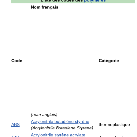
Liste des codes des
polymères
Nom français
Code
Catégorie
(nom anglais)
Acrylonitrile butadiène styrène
ABS
thermoplastique
(Acrylonitrile Butadiene Styrene)
Acrylonitrile styrène acrylate