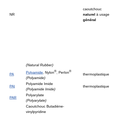
caoutchouc
NR
naturel
à usage
général
(Natural Rubber)
®
®
Polyamide
, Nylon
, Perlon
PA
thermoplastique
(Polyamide)
Polyamide Imide
PAI
thermoplastique
(Polyamide Imide)
Polyarylate
PAR
(Polyarylate)
Caoutchouc Butadiène-
vinylpyridine