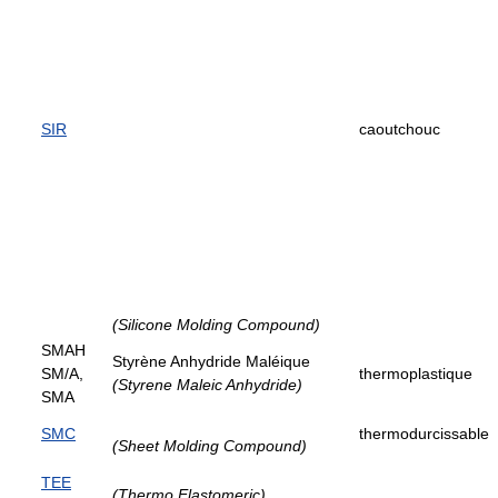
SIR
caoutchouc
(Silicone Molding Compound)
SMAH
Styrène Anhydride Maléique
SM/A,
thermoplastique
(Styrene Maleic Anhydride)
SMA
SMC
thermodurcissable
(Sheet Molding Compound)
TEE
(Thermo Elastomeric)