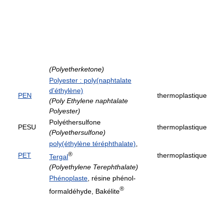
(Polyetherketone)
Polyester : poly(naphtalate
d'éthylène)
PEN
thermoplastique
(Poly Ethylene naphtalate
Polyester)
Polyéthersulfone
PESU
thermoplastique
(Polyethersulfone)
poly(éthylène téréphthalate)
,
®
PET
thermoplastique
Tergal
(Polyethylene Terephthalate)
Phénoplaste
, résine phénol-
®
formaldéhyde, Bakélite