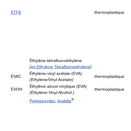
ETFE
thermoplastique
Éthylène-tétrafluoroéthylène
(
en:Ethylene Tetrafluoroethylene
)
Éthylène-vinyl acétate (EVA)
EVAC
thermoplastique
(Ethylene/Vinyl Acetate)
Éthylène-alcool vinylique (EVA)
EVOH
thermoplastique
(Ethylene-Vinyl Alcohol )
®
Polyépoxydes
,
Araldite