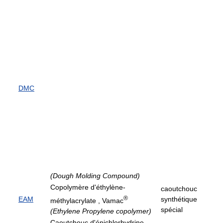
DMC
(Dough Molding Compound)
Copolymère d'éthylène-
caoutchouc
®
EAM
synthétique
méthylacrylate , Vamac
spécial
(Ethylene Propylene copolymer)
Caoutchouc d'épichlorhydrine