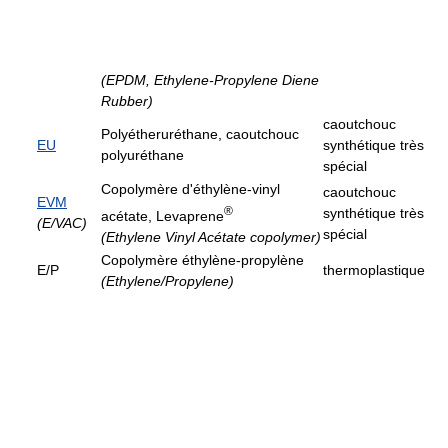
(EPDM, Ethylene-Propylene Diene
Rubber)
caoutchouc
Polyétheruréthane, caoutchouc
EU
synthétique très
polyuréthane
spécial
Copolymère d'éthylène-vinyl
caoutchouc
EVM
®
synthétique très
acétate, Levaprene
(E/VAC)
spécial
(Ethylene Vinyl Acétate copolymer)
Copolymère éthylène-propylène
E/P
thermoplastique
(Ethylene/Propylene)