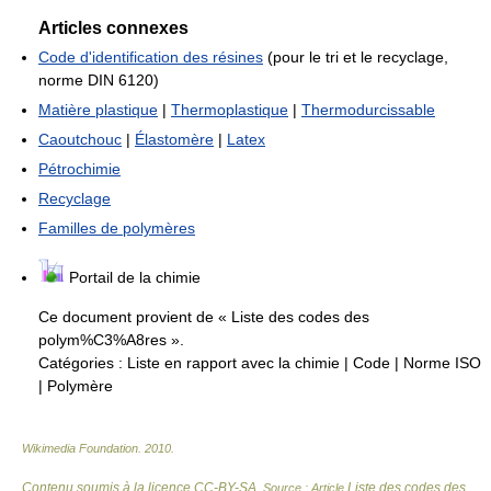
Articles connexes
Code d'identification des résines
(pour le tri et le recyclage,
norme DIN 6120)
Matière plastique
|
Thermoplastique
|
Thermodurcissable
Caoutchouc
|
Élastomère
|
Latex
Pétrochimie
Recyclage
Familles de polymères
Portail de la chimie
Ce document provient de « Liste des codes des
polym%C3%A8res ».
Catégories :
Liste en rapport avec la chimie
|
Code
|
Norme ISO
|
Polymère
Wikimedia Foundation
.
2010
.
Contenu soumis à la licence CC-BY-SA
Liste des codes des
. Source : Article