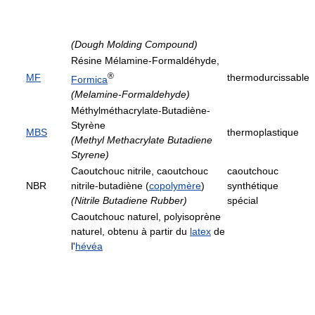
(Dough Molding Compound)
Résine Mélamine-Formaldéhyde,
®
MF
thermodurcissable
Formica
(Melamine-Formaldehyde)
Méthylméthacrylate-Butadiène-
Styrène
MBS
thermoplastique
(Methyl Methacrylate Butadiene
Styrene)
Caoutchouc nitrile, caoutchouc
caoutchouc
NBR
nitrile-butadiène (
copolymère
)
synthétique
(Nitrile Butadiene Rubber)
spécial
Caoutchouc naturel, polyisoprène
naturel, obtenu à partir du
latex
de
l'
hévéa