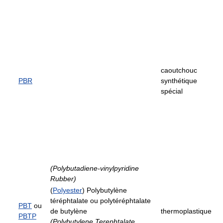
caoutchouc
PBR
synthétique
spécial
(Polybutadiene-vinylpyridine
Rubber)
(
Polyester
) Polybutylène
téréphtalate ou polytéréphtalate
PBT
ou
de butylène
thermoplastique
PBTP
(Polybutylene Terephtalate