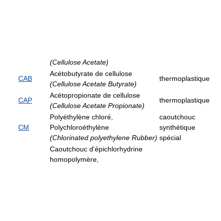
(Cellulose Acetate)
Acétobutyrate de cellulose
CAB
thermoplastique
(Cellulose Acetate Butyrate)
Acétopropionate de cellulose
CAP
thermoplastique
(Cellulose Acetate Propionate)
Polyéthylène chloré,
caoutchouc
CM
Polychloroéthylène
synthétique
(Chlorinated polyethylene Rubber)
spécial
Caoutchouc d'épichlorhydrine
homopolymère,