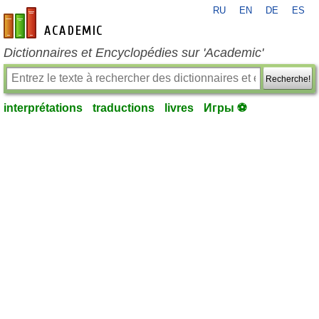
RU
EN
DE
ES
fr-academic.com
Dictionnaires et Encyclopédies sur 'Academic'
Recherche!
interprétations
traductions
livres
Игры ⚽