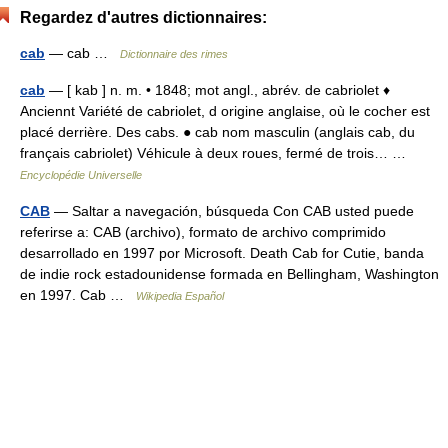
Regardez d'autres dictionnaires:
cab
— cab …
Dictionnaire des rimes
cab
— [ kab ] n. m. • 1848; mot angl., abrév. de cabriolet ♦
Anciennt Variété de cabriolet, d origine anglaise, où le cocher est
placé derrière. Des cabs. ● cab nom masculin (anglais cab, du
français cabriolet) Véhicule à deux roues, fermé de trois… …
Encyclopédie Universelle
CAB
— Saltar a navegación, búsqueda Con CAB usted puede
referirse a: CAB (archivo), formato de archivo comprimido
desarrollado en 1997 por Microsoft. Death Cab for Cutie, banda
de indie rock estadounidense formada en Bellingham, Washington
en 1997. Cab …
Wikipedia Español