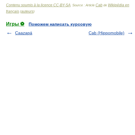
Contenu soumis à la licence CC-BY-SA
Cab
Wikipédia en
. Source : Article
de
français
auteurs
(
)
Игры ⚽
Поможем написать курсовую
Caazapá
Cab (Hippomobile)