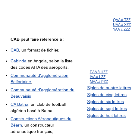
QAA à TZZ
UAA à XZZ
YAA à ZZZ
CAB
peut faire référence à :
CAB
, un format de fichier,
Cabinda
en Angola, selon la liste
des codes AITA des aéroports,
EAA à HZZ
Communauté d'agglomération
IAA à LZZ
Belfortaine
,
MAA à PZZ
Sigles de quatre lettres
Communauté d'agglomération du
Sigles de cinq lettres
Beauvaisis
Sigles de six lettres
CA Batna
, un club de football
Sigles de sept lettres
algérien basé à Batna,
Sigles de huit lettres
Constructions Aéronautiques du
Béarn
, un constructeur
aéronautique français,