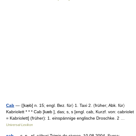
Cab
— 〈[kæ̣b] n. 15; engl. Bez. für〉 1. Taxi 2. 〈früher; Abk. für〉
Kabriolett * * * Cab [kæb ], das; s, s [engl. cab, Kurzf. von: cabriolet
= Kabriolett] (früher): 1. einspännige englische Droschke. 2 …
Universal-Lexikon
cab
— s. n., pl. cáburi Trimis de siveco, 10.08.2004. Sursa: