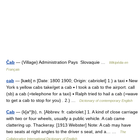
Čab
— (Village) Administration Pays Slovaquie …
Wikipédia en
Français
cab
— [kæb] n [Date: 1800 1900; Origin: cabriolet] 1.) a taxi ▪ New
York s yellow cabs take/get a cab ▪ I took a cab to the airport. call
(sb) a cab (=telephone for a taxi) ▪ Ralph tried to hail a cab (=wave
to get a cab to stop for you) . 2.) …
Dictionary of contemporary English
Cab
— (k[a^]b), n. [Abbrev. fr. cabriolet.] 1. A kind of close carriage
with two or four wheels, usually a public vehicle. A cab came
clattering up. Thackeray. [1913 Webster] Note: A cab may have
two seats at right angles to the driver s seat, and a… …
The
Collaborative International Dictionary of English