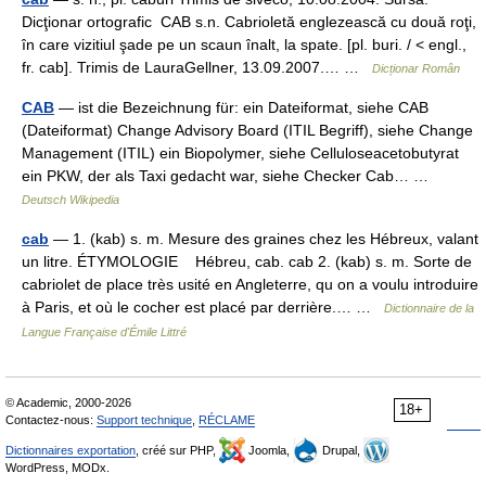
Dicţionar ortografic CAB s.n. Cabrioletă englezească cu două roţi,
în care vizitiul şade pe un scaun înalt, la spate. [pl. buri. / < engl.,
fr. cab]. Trimis de LauraGellner, 13.09.2007.… …
Dicționar Român
CAB
— ist die Bezeichnung für: ein Dateiformat, siehe CAB
(Dateiformat) Change Advisory Board (ITIL Begriff), siehe Change
Management (ITIL) ein Biopolymer, siehe Celluloseacetobutyrat
ein PKW, der als Taxi gedacht war, siehe Checker Cab… …
Deutsch Wikipedia
cab
— 1. (kab) s. m. Mesure des graines chez les Hébreux, valant
un litre. ÉTYMOLOGIE Hébreu, cab. cab 2. (kab) s. m. Sorte de
cabriolet de place très usité en Angleterre, qu on a voulu introduire
à Paris, et où le cocher est placé par derrière.… …
Dictionnaire de la
Langue Française d'Émile Littré
© Academic, 2000-2026
18+
Contactez-nous:
Support technique
,
RÉCLAME
Dictionnaires exportation
, créé sur PHP,
Joomla,
Drupal,
WordPress, MODx.