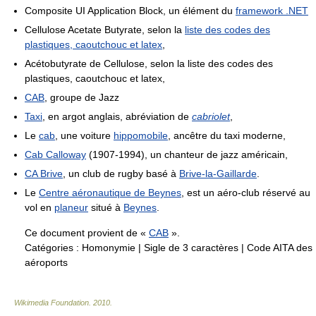
Composite UI Application Block, un élément du
framework .NET
Cellulose Acetate Butyrate, selon la
liste des codes des
plastiques, caoutchouc et latex
,
Acétobutyrate de Cellulose, selon la liste des codes des
plastiques, caoutchouc et latex,
CAB
, groupe de Jazz
Taxi
, en argot anglais, abréviation de
cabriolet
,
Le
cab
, une voiture
hippomobile
, ancêtre du taxi moderne,
Cab Calloway
(1907-1994), un chanteur de jazz américain,
CA Brive
, un club de rugby basé à
Brive-la-Gaillarde
.
Le
Centre aéronautique de Beynes
, est un aéro-club réservé au
vol en
planeur
situé à
Beynes
.
Ce document provient de «
CAB
».
Catégories :
Homonymie
|
Sigle de 3 caractères
|
Code AITA des
aéroports
Wikimedia Foundation
.
2010
.