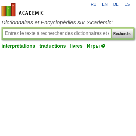
RU
EN
DE
ES
fr-academic.com
Dictionnaires et Encyclopédies sur 'Academic'
Recherche!
interprétations
traductions
livres
Игры ⚽