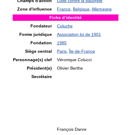
Champs d'action
Lutte contre la pauvreté
Zone d'influence
France
,
Belgique
,
Allemagne
Fiche d’identité
Fondateur
Coluche
Forme juridique
Association loi de 1901
Fondation
1985
Siège central
Paris
,
Île-de-France
Personnage(s) clef
Véronique Colucci
Président(e)
Olivier Berthe
Secrétaire
François Danre